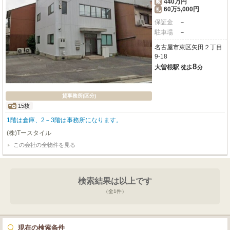
440万円
敷
60万5,000円
礼
保証金
－
駐車場
－
名古屋市東区矢田２丁目
9-18
8
大曽根駅
徒歩
分
貸事務所(区分)
15枚
1階は倉庫、2－3階は事務所になります。
(株)Tースタイル
この会社の全物件を見る
検索結果は以上です
（全
1
件）
現在の検索条件