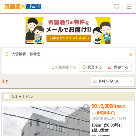
大曽根駅
｜
鉄骨造
この検索条件を
変更する
保存する
1
件
ＡＳＡＩビル
60
5,000
万
円
[税込]
-
(＋管理費等
円
)
[坪単価 約1.0万円/坪]
192m² (58.08坪)
|
1階
/
3階建