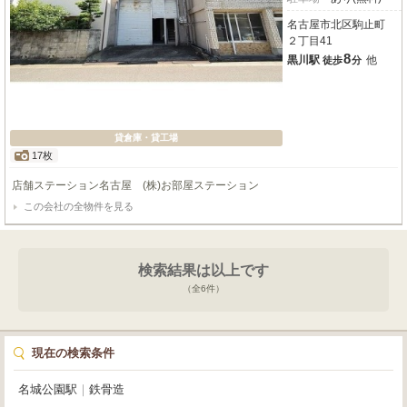
名古屋市北区駒止町
２丁目41
8
黒川駅
他
徒歩
分
貸倉庫・貸工場
17枚
店舗ステーション名古屋 (株)お部屋ステーション
この会社の全物件を見る
検索結果は以上です
（全
6
件）
現在の検索条件
名城公園駅
｜
鉄骨造