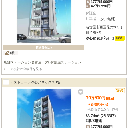
177万5,000円
敷
42万9,550円
礼
保証金
－
駐車場
あり(無料)
名古屋市西区花の木３丁
目15番9号
2
浄心駅
他
駅近!
徒歩
分
貸店舗(区分)
8枚
店舗ステーション名古屋 (株)お部屋ステーション
この会社の全物件を見る
アストラーレ浄心アネックス3階
39
500
万
円
[税込]
-
(＋管理費等
円
)
[坪単価 約1.5万円/坪]
83.74m² (25.33坪)
|
3階
/
8階建
177万5,000円
敷