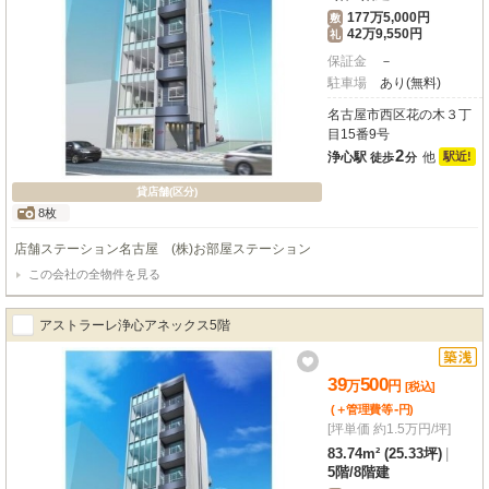
177万5,000円
敷
42万9,550円
礼
保証金
－
駐車場
あり(無料)
名古屋市西区花の木３丁
目15番9号
2
浄心駅
他
駅近!
徒歩
分
貸店舗(区分)
8枚
店舗ステーション名古屋 (株)お部屋ステーション
この会社の全物件を見る
アストラーレ浄心アネックス5階
39
500
万
円
[税込]
-
(＋管理費等
円
)
[坪単価 約1.5万円/坪]
83.74m² (25.33坪)
|
5階
/
8階建