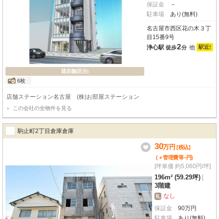
保証金
－
駐車場
あり(無料)
名古屋市西区花の木３丁
目15番9号
2
浄心駅
他
駅近!
徒歩
分
貸店舗(区分)
6枚
店舗ステーション名古屋 (株)お部屋ステーション
この会社の全物件を見る
駒止町2丁目倉庫倉庫
30
万
円
[税込]
-
(＋管理費等
円
)
[坪単価 約5,060円/坪]
196m² (59.29坪)
|
3階建
なし
礼
保証金
90
万
円
駐車場
あり(無料)