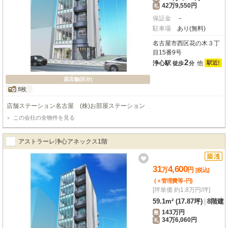
42万9,550円
礼
保証金
－
駐車場
あり(無料)
名古屋市西区花の木３丁
目15番9号
2
浄心駅
他
駅近!
徒歩
分
貸店舗(区分)
8枚
店舗ステーション名古屋 (株)お部屋ステーション
この会社の全物件を見る
アストラーレ浄心アネックス1階
31
4,600
万
円
[税込]
-
(＋管理費等
円
)
[坪単価 約1.8万円/坪]
59.1m² (17.87坪)
|
8階建
143万円
敷
34万6,060円
礼