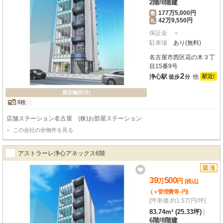
2階
/
8階建
177万5,000円
敷
42万9,550円
礼
保証金
－
駐車場
あり(無料)
名古屋市西区花の木３丁
目15番9号
2
浄心駅
他
駅近!
徒歩
分
貸店舗(区分)
8枚
店舗ステーション名古屋 (株)お部屋ステーション
この会社の全物件を見る
アストラーレ浄心アネックス6階
39
500
万
円
[税込]
-
(＋管理費等
円
)
[坪単価 約1.5万円/坪]
83.74m² (25.33坪)
|
6階
/
8階建