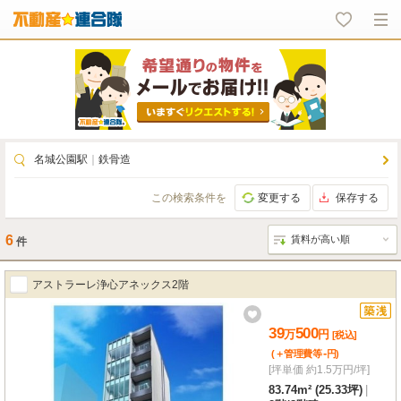
名城公園駅
｜
鉄骨造
この検索条件を
変更する
保存する
6
件
アストラーレ浄心アネックス2階
39
500
万
円
[税込]
-
(＋管理費等
円
)
[坪単価 約1.5万円/坪]
83.74m² (25.33坪)
|