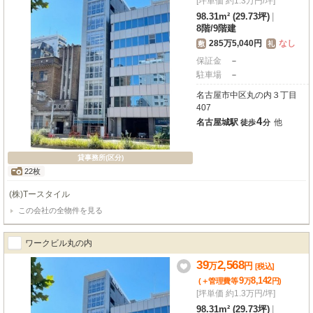
[坪単価 約1.3万円/坪]
98.31m² (29.73坪)
|
8階
/
9階建
285万5,040円
なし
敷
礼
保証金
－
駐車場
－
名古屋市中区丸の内３丁目
407
4
名古屋城駅
他
徒歩
分
貸事務所(区分)
22枚
(株)Tースタイル
この会社の全物件を見る
ワークビル丸の内
39
2,568
万
円
[税込]
9
8,142
(＋管理費等
万
円
)
[坪単価 約1.3万円/坪]
98.31m² (29.73坪)
|