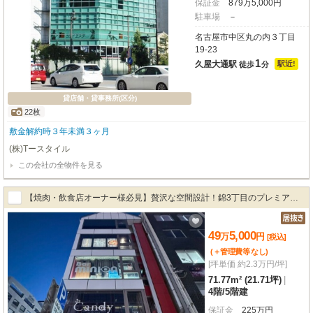
保証金
879
万
5,000
円
駐車場
－
名古屋市中区丸の内３丁目
19-23
1
久屋大通駅
駅近!
徒歩
分
貸店舗・貸事務所(区分)
22枚
敷金解約時３年未満３ヶ月
(株)Tースタイル
この会社の全物件を見る
【焼肉・飲食店オーナー様必見】贅沢な空間設計！錦3丁目のプレミアム
隠れ家テナント 🍷✨
49
5,000
万
円
[税込]
(＋管理費等
なし
)
[坪単価 約2.3万円/坪]
71.77m² (21.71坪)
|
4階
/
5階建
保証金
225
万
円