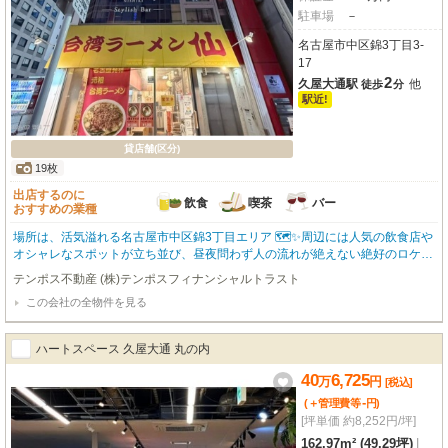
駐車場
－
名古屋市中区錦3丁目3-
17
2
久屋大通駅
他
徒歩
分
駅近!
貸店舗(区分)
19枚
出店するのに
飲食
喫茶
バー
おすすめの業種
場所は、活気溢れる名古屋市中区錦3丁目エリア 🗺️✨周辺には人気の飲食店や
オシャレなスポットが立ち並び、昼夜問わず人の流れが絶えない絶好のロケー
ションです。視認性＆アクセス抜群伊勢町通近く、周辺には「鳥ぶら名古屋錦
テンポス不動産 (株)テンポスフィナンシャルトラスト
本店」さんなど賑わいのあるエリアなので、新規のお客様へのアピールもバッ
この会社の全物件を見る
チリです 🚶‍♀️💨2009年築の綺麗なビル洗練された外観と綺麗な共用部で、お招
きするお客様にも「素敵なお店！」と第一印象から喜んでいただけるはずで
す。新しい一歩を、この素敵な空間から始めてみませんか？みなさまからのお
ハートスペース 久屋大通 丸の内
問い合わせを、心よりお待ちしております 🤝✨
40
6,725
万
円
[税込]
-
(＋管理費等
円
)
[坪単価 約8,252円/坪]
162.97m² (49.29坪)
|