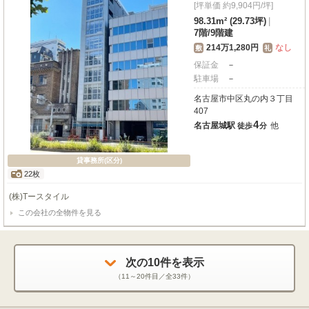
[坪単価 約9,904円/坪]
像が膨らみますね 💡「自分だけの特別な空間を作りたい！」そんな方はぜひ
一度、この素敵空間を体感しに来てください 🏃‍♂️💨
98.31m² (29.73坪)
|
7階
/
9階建
214万1,280円
なし
敷
礼
保証金
－
駐車場
－
名古屋市中区丸の内３丁目
407
4
名古屋城駅
他
徒歩
分
貸事務所(区分)
22枚
(株)Tースタイル
この会社の全物件を見る
次の
10
件を表示
（
11～20
件目／全
33
件）