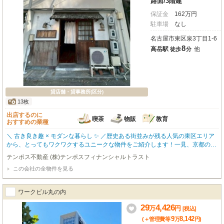
路面
/
3階建
保証金
162
万
円
駐車場
なし
名古屋市東区泉3丁目1-6
8
高岳駅
他
徒歩
分
貸店舗・貸事務所(区分)
13枚
出店するのに
喫茶
物販
教育
おすすめの業種
＼ 古き良き趣 × モダンな暮らし ✨ ／歴史ある街並みが残る人気の東区エリア
から、とってもワクワクするユニークな物件をご紹介します！一見、京都の町
家を思わせるような風情ある和モダンな外観のこちらの建物 ˚✧₊扉を開ける
テンポス不動産 (株)テンポスフィナンシャルトラスト
と……そこには光が差し込む、驚くほど綺麗でスタイリッシュな空間が広がっ
この会社の全物件を見る
ています！😍段差やフロアごとに空間を分けられる【メゾネットタイプ】なの
で、「食べる場所」「くつろぐ場所」「眠る場所」をしっかり分けたい方にピ
ッタリ。キッチンやバスルームなどの水回りも、ホワイト基調で清潔感たっぷ
ワークビル丸の内
り 🛁毎日の自炊やお風呂タイムが楽しくなりそうな充実の設備です 🍳周辺は
「外堀通り」のすぐ近くでアクセスも抜群 🚗💨落ち着いた雰囲気と利便性が
29
4,426
万
円
[税込]
両立した、まさに大人の隠れ家のようなお部屋です。住居としてはもちろん、
9
8,142
(＋管理費等
万
円
)
この雰囲気を活かしたアトリエや、ちょっとしたSOHO・オフィス利用にも想