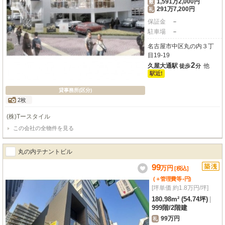
1,591万2,000円
敷
291万7,200円
礼
保証金
－
駐車場
－
名古屋市中区丸の内３丁
目19-19
2
久屋大通駅
他
徒歩
分
駅近!
貸事務所(区分)
2枚
(株)Tースタイル
この会社の全物件を見る
丸の内テナントビル
99
万
円
[税込]
-
(＋管理費等
円
)
[坪単価 約1.8万円/坪]
180.98m² (54.74坪)
|
999階
/
2階建
99万円
礼