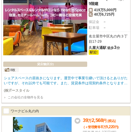
9階建
419万5,000円
敷
40万6,725円
礼
保証金
－
駐車場
－
名古屋市中区丸の内３丁
目17-29
3
久屋大通駅
徒歩
分
駅近!
貸店舗(区分)
8枚
シェアスペースの居抜きになります。運営中で事業引継いで頂けるとありがた
いですが、それ以外でも可能です。また、賃貸条件は現契約条件となりますの
で変更となる場合もあります。
(株)Tースタイル
この会社の全物件を見る
ワークビル丸の内
39
2,568
万
円
[税込]
8
9,220
(＋管理費等
万
円
)