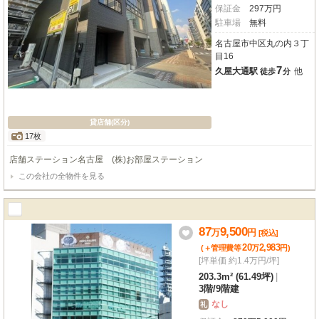
保証金
297
万
円
駐車場
無料
名古屋市中区丸の内３丁
目16
7
久屋大通駅
他
徒歩
分
貸店舗(区分)
17枚
店舗ステーション名古屋 (株)お部屋ステーション
この会社の全物件を見る
87
9,500
万
円
[税込]
20
2,983
(＋管理費等
万
円
)
[坪単価 約1.4万円/坪]
203.3m² (61.49坪)
|
3階
/
9階建
なし
礼