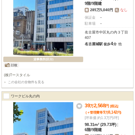
9階
/
9階建
285万5,040円
なし
敷
礼
保証金
－
駐車場
－
名古屋市中区丸の内３丁目
407
4
名古屋城駅
他
徒歩
分
貸事務所(区分)
22枚
(株)Tースタイル
この会社の全物件を見る
ワークビル丸の内
39
2,568
万
円
[税込]
9
8,142
(＋管理費等
万
円
)
[坪単価 約1.3万円/坪]
98.31m² (29.73坪)
|
6階
/
9階建