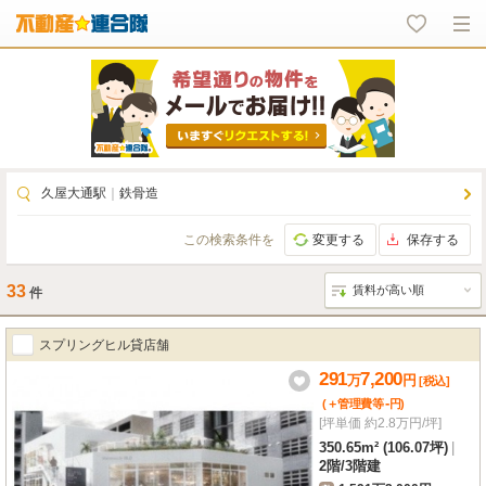
久屋大通駅
｜
鉄骨造
この検索条件を
変更する
保存する
33
件
スプリングヒル貸店舗
291
7,200
万
円
[税込]
-
(＋管理費等
円
)
[坪単価 約2.8万円/坪]
350.65m² (106.07坪)
|
2階
/
3階建