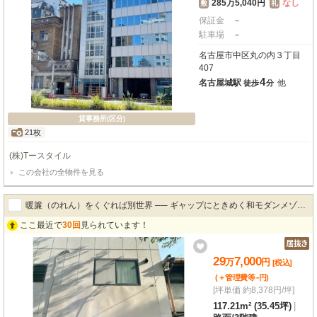
285万5,040円
なし
敷
礼
保証金
－
駐車場
－
名古屋市中区丸の内３丁目
407
4
名古屋城駅
他
徒歩
分
貸事務所(区分)
21枚
(株)Tースタイル
この会社の全物件を見る
暖簾（のれん）をくぐれば別世界 ── ギャップにときめく和モダンメゾネ
ここ最近で
30回
見られています！
ット ⛩️✨
29
7,000
万
円
[税込]
-
(＋管理費等
円
)
[坪単価 約8,378円/坪]
117.21m² (35.45坪)
|