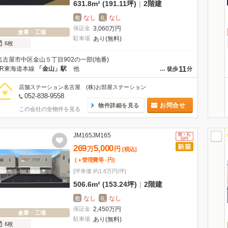
631.8m² (191.11坪)
|
2階建
なし
なし
敷
礼
保証金
3,060
万
円
倉庫・工場
駐車場
あり(無料)
6枚
名古屋市中区金山５丁目902の一部(地番)
11
JR東海道本線
「金山」駅
他
…
徒歩
分
店舗ステーション名古屋 (株)お部屋ステーション
052-838-9558
お問合せ
物件詳細を見る
この会社の全物件を見る
JM165JM165
269
5,000
万
円
[税込]
(＋管理費等
-
円
)
[坪単価 約1.8万円/坪]
506.6m² (153.24坪)
|
2階建
なし
なし
敷
礼
保証金
2,450
万
円
倉庫・工場
駐車場
あり(無料)
6枚