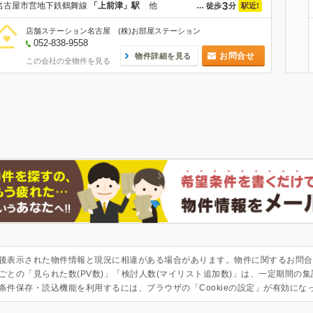
3
名古屋市営地下鉄鶴舞線
「上前津」駅
他
駅近!
…
徒歩
分
店舗ステーション名古屋 (株)お部屋ステーション
052-838-9558
お問合せ
物件詳細を見る
この会社の全物件を見る
後表示された物件情報と現況に相違がある場合があります。物件に関するお問合
ごとの「見られた数(PV数)」「検討人数(マイリスト追加数)」は、一定期間の
条件保存・読込機能を利用するには、ブラウザの「Cookieの設定」が有効にな