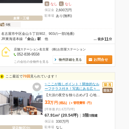
なし
なし
敷
礼
保証金
2,600
万
円
駐車場
あり(無料)
倉庫・工場
6枚
名古屋市中区金山５丁目902、903の一部(地番)
11
JR東海道本線
「金山」駅
他
…
徒歩
分
店舗ステーション名古屋 (株)お部屋ステーション
052-838-9558
お問合せ
物件詳細を見る
この会社の全物件を見る
ここ最近で
70回
見られています！
✨ここが推しポイント！開放的なル
ーフテラス付き！写真にある広々…
【大須の夜空を独り占め🌌】心地いい風と、最高の1杯を。絶対通いたくなるテラス空間…🥂✨
33
万
円
[税込]
(＋管理費等
-
円
)
[坪単価 約1.6万円/坪]
67.91m² (20.54坪)
|
3階
/
3階建
保証金
330
万
円
駐車場
なし
貸店舗(区分)