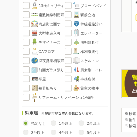
24hセキュリティ
ブロードバンド
複数路線利用可
駅前立地
商店街に面す
幹線道路沿い
大型車進入可
エレベーター
デザイナーズ
照明器具付
OAフロア
権利譲渡付
深夜営業相談可
スケルトン
前面ガラス張り
男女別トイレ
平屋
事務所付
袖看板あり
貸主の物件
リフォーム・リノベーション物件
駐車場
※契約可能な空き台数になります。
※検索
※物件
指定なし
1台以上
2台以上
※検索
3台以上
4台以上
5台以上