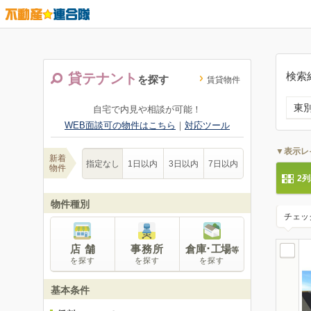
検索
貸テナント
を探す
賃貸物件
東
自宅で内見や相談が可能！
WEB面談可の物件はこちら
｜
対応ツール
▼表示レ
新着
指定なし
1日以内
3日以内
7日以内
物件
2
物件種別
チェッ
店 舗
事務所
倉庫･工場
等
を探す
を探す
を探す
基本条件