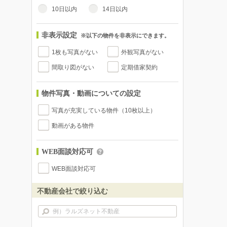
10日以内
14日以内
非表示設定
※以下の物件を非表示にできます。
1枚も写真がない
外観写真がない
間取り図がない
定期借家契約
物件写真・動画についての設定
写真が充実している物件（10枚以上）
動画がある物件
WEB面談対応可
WEB面談対応可
不動産会社で絞り込む