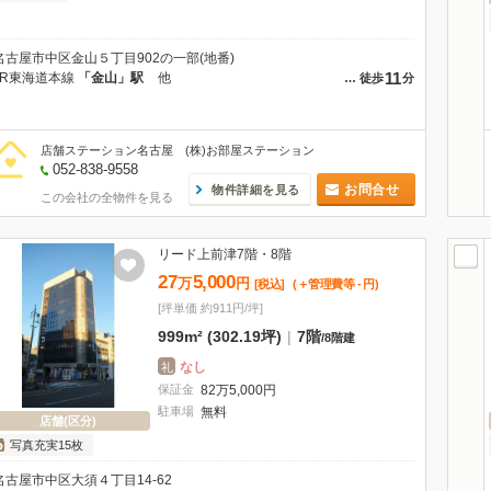
名古屋市中区金山５丁目902の一部(地番)
11
JR東海道本線
「金山」駅
他
…
徒歩
分
店舗ステーション名古屋 (株)お部屋ステーション
052-838-9558
お問合せ
物件詳細を見る
この会社の全物件を見る
リード上前津7階・8階
27
5,000
万
円
[税込]
(＋管理費等
-
円
)
[坪単価 約911円/坪]
999m² (302.19坪)
|
7階
/
8階建
なし
礼
保証金
82
万
5,000
円
駐車場
無料
店舗(区分)
写真充実15枚
名古屋市中区大須４丁目14-62