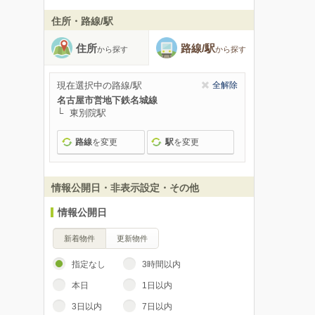
住所・路線/駅
住所
路線/駅
から探す
から探す
現在選択中の路線/駅
全解除
名古屋市営地下鉄名城線
東別院駅
路線
を変更
駅
を変更
情報公開日・非表示設定・その他
情報公開日
新着物件
更新物件
指定なし
3時間以内
本日
1日以内
3日以内
7日以内