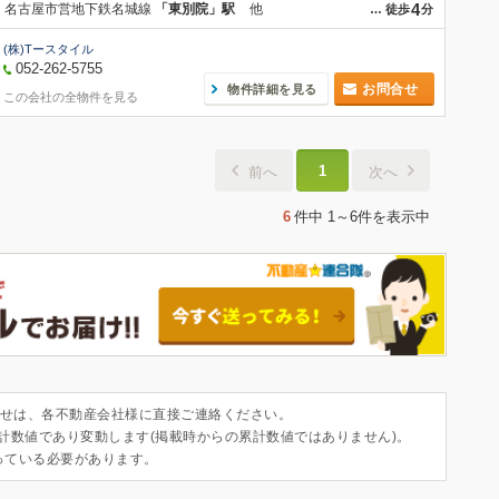
4
名古屋市営地下鉄名城線
「東別院」駅
他
…
徒歩
分
(株)Tースタイル
052-262-5755
お問合せ
物件詳細を見る
この会社の全物件を見る
1
前へ
次へ
6
件中
1～6件
を表示中
せは、各不動産会社様に直接ご連絡ください。
集計数値であり変動します(掲載時からの累計数値ではありません)。
っている必要があります。