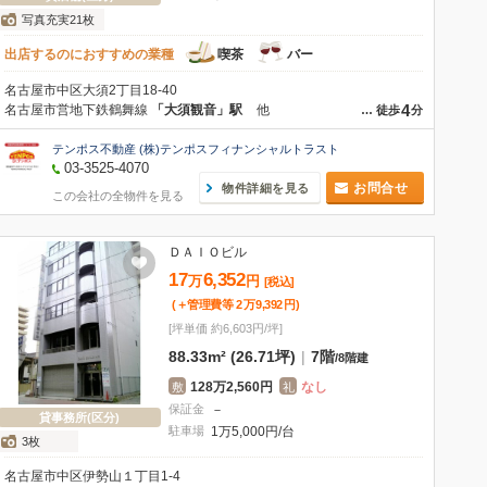
写真充実21枚
出店するのにおすすめの業種
喫茶
バー
名古屋市中区大須2丁目18-40
4
名古屋市営地下鉄鶴舞線
「大須観音」駅
他
…
徒歩
分
テンポス不動産 (株)テンポスフィナンシャルトラスト
03-3525-4070
お問合せ
物件詳細を見る
この会社の全物件を見る
ＤＡＩＯビル
17
6,352
万
円
[税込]
(＋管理費等
2
万
9,392
円
)
[坪単価 約6,603円/坪]
88.33m² (26.71坪)
|
7階
/
8階建
128万2,560円
なし
敷
礼
保証金
－
貸事務所(区分)
駐車場
1万5,000円/台
3枚
名古屋市中区伊勢山１丁目1-4