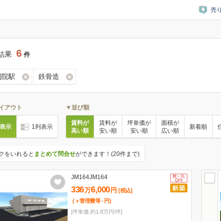
売
6
結果
件
別院駅
鉄骨造
イアウト
▼並び順
賃料が
賃料が
坪単価が
面積が
列表示
1列表示
新着順
高い順
安い順
安い順
広い順
クをいれると
まとめて問合せ
ができます！(20件まで)
JM164JM164
336
6,000
万
円
[税込]
(＋管理費等
-
円
)
[坪単価 約1.8万円/坪]