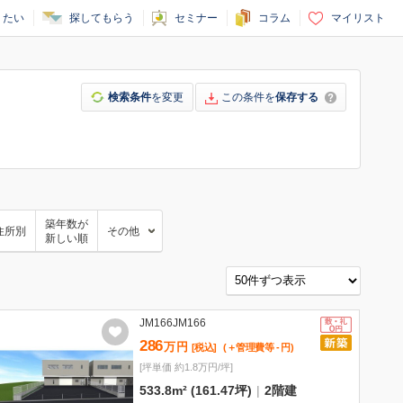
りたい
探してもらう
セミナー
コラム
マイリスト
検索条件
を変更
この条件を
保存する
築年数が
住所別
その他
新しい順
JM166JM166
286
万
円
[税込]
(＋管理費等
-
円
)
[坪単価 約1.8万円/坪]
533.8m² (161.47坪)
|
2階建