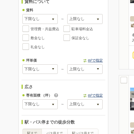
賃料について
賃料
～
管理費・共益費込
駐車場料金込
敷金なし
保証金なし
礼金なし
坪単価
m²で指定
～
広さ
専有面積
（坪）
m²で指定
～
駅・バス停までの徒歩分数
駅まで
バス停まで
駅･バス停まで