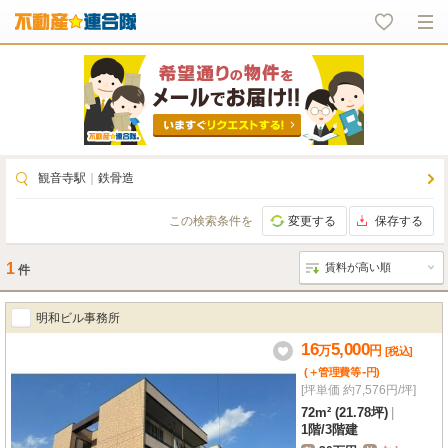
観音寺駅
｜
鉄骨造
この検索条件を
変更する
保存する
1
件
明和ビル事務所
16
5,000
万
円
[税込]
-
(＋管理費等
円
)
[坪単価 約7,576円/坪]
72m² (21.78坪)
|
1階
/
3階建