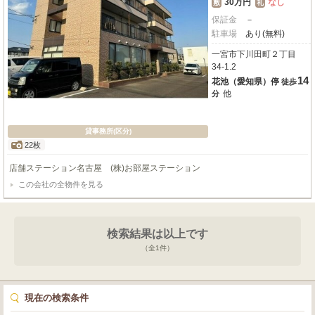
30万円
なし
敷
礼
保証金
－
駐車場
あり(無料)
一宮市下川田町２丁目
34-1.2
14
花池（愛知県）停
徒歩
他
分
貸事務所(区分)
22枚
店舗ステーション名古屋 (株)お部屋ステーション
この会社の全物件を見る
検索結果は以上です
（全
1
件）
現在の検索条件