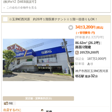
(株)ReYZ【WEB面談可】
ーナー様のご希望によりこちらに掲載していない物件のご紹介も可能です。
この会社の全物件を見る
☆玉津町西河原 約26坪１階医療テナント☆１階一括借りもOK！
34
3,200
万
円
[税込]
-
(＋管理費等
円
)
[坪単価 約1.3万円/坪]
86.62m² (26.2坪)
|
路面
/
2階建
205万9,200円
礼
保証金
187
万
2,000
円
駐車場
あり
神戸市西区玉津町西河原
32
明石駅
徒歩
分
貸店舗・貸事務所(区分)
8枚
出店するのに