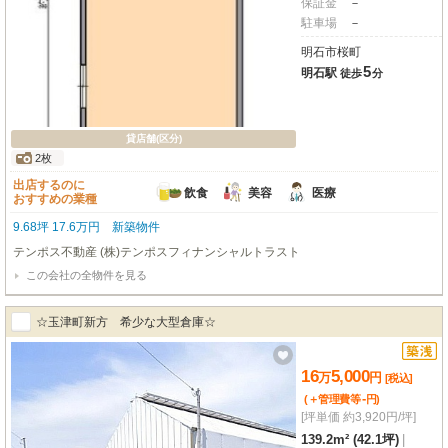
保証金
－
駐車場
－
明石市桜町
5
明石駅
徒歩
分
貸店舗(区分)
2枚
出店するのに
飲食
美容
医療
おすすめの業種
9.68坪 17.6万円 新築物件
テンポス不動産 (株)テンポスフィナンシャルトラスト
この会社の全物件を見る
☆玉津町新方 希少な大型倉庫☆
16
5,000
万
円
[税込]
-
(＋管理費等
円
)
[坪単価 約3,920円/坪]
139.2m² (42.1坪)
|