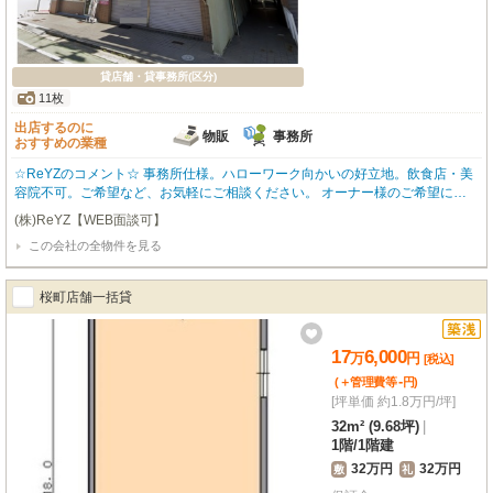
貸店舗・貸事務所(区分)
11枚
出店するのに
物販
事務所
おすすめの業種
☆ReYZのコメント☆ 事務所仕様。ハローワーク向かいの好立地。飲食店・美
容院不可。ご希望など、お気軽にご相談ください。 オーナー様のご希望によ
りこちらに掲載していない物件のご紹介も可能です。
(株)ReYZ【WEB面談可】
この会社の全物件を見る
桜町店舗一括貸
17
6,000
万
円
[税込]
-
(＋管理費等
円
)
[坪単価 約1.8万円/坪]
32m² (9.68坪)
|
1階
/
1階建
32万円
32万円
敷
礼