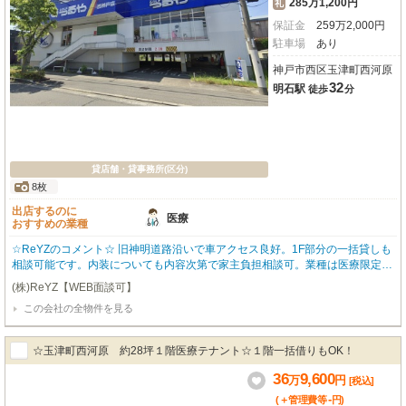
285万1,200円
礼
保証金
259
万
2,000
円
駐車場
あり
神戸市西区玉津町西河原
32
明石駅
徒歩
分
貸店舗・貸事務所(区分)
8枚
出店するのに
医療
おすすめの業種
☆ReYZのコメント☆ 旧神明道路沿いで車アクセス良好。1F部分の一括貸しも
相談可能です。内装についても内容次第で家主負担相談可。業種は医療限定。
土曜日は午前中まで、日曜日営業は不可です。 ご希望など、お気軽にご相談
(株)ReYZ【WEB面談可】
ください。 オーナー様のご希望によりこちらに掲載していない物件のご紹介
この会社の全物件を見る
も可能です。
☆玉津町西河原 約28坪１階医療テナント☆１階一括借りもOK！
36
9,600
万
円
[税込]
-
(＋管理費等
円
)