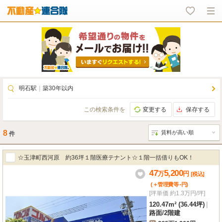
明石駅
｜
築30年以内
この検索条件を
変更する
保存する
8
件
☆玉津町西河原 約36坪１階医療テナント☆１階一括借りもOK！
47
5,200
万
円
[税込]
-
(＋管理費等
円
)
[坪単価 約1.3万円/坪]
120.47m² (36.44坪)
|
路面
/
2階建