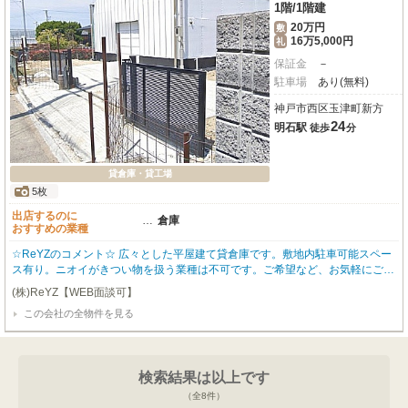
1階
/
1階建
20万円
敷
16万5,000円
礼
保証金
－
駐車場
あり(無料)
神戸市西区玉津町新方
24
明石駅
徒歩
分
貸倉庫・貸工場
5枚
出店するのに
…
倉庫
おすすめの業種
☆ReYZのコメント☆ 広々とした平屋建て貸倉庫です。敷地内駐車可能スペー
ス有り。ニオイがきつい物を扱う業種は不可です。ご希望など、お気軽にご相
談ください。オーナー様のご希望によりこちらに掲載していない物件のご紹介
(株)ReYZ【WEB面談可】
も可能です。
この会社の全物件を見る
検索結果は以上です
（全
8
件）