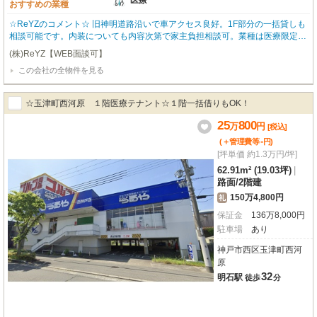
医療
おすすめの業種
☆ReYZのコメント☆ 旧神明道路沿いで車アクセス良好。1F部分の一括貸しも
相談可能です。内装についても内容次第で家主負担相談可。業種は医療限定。
土曜日は午前中まで、日曜日営業は不可です。 ご希望など、お気軽にご相談
(株)ReYZ【WEB面談可】
ください。 オーナー様のご希望によりこちらに掲載していない物件のご紹介
この会社の全物件を見る
も可能です。
☆玉津町西河原 １階医療テナント☆１階一括借りもOK！
25
800
万
円
[税込]
-
(＋管理費等
円
)
[坪単価 約1.3万円/坪]
62.91m² (19.03坪)
|
路面
/
2階建
150万4,800円
礼
保証金
136
万
8,000
円
駐車場
あり
神戸市西区玉津町西河
原
32
明石駅
徒歩
分