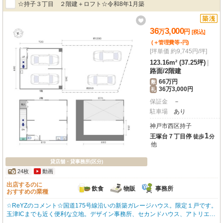
☆持子３丁目 ２階建＋ロフト☆令和8年1月築
36
3,000
万
円
[税込]
-
(＋管理費等
円
)
[坪単価 約9,745円/坪]
123.16m² (37.25坪)
|
路面
/
2階建
66万円
敷
36万3,000円
礼
保証金
－
駐車場
あり
神戸市西区持子
1
王塚台７丁目停
徒歩
分
他
貸店舗・貸事務所(区分)
24枚
動画
出店するのに
飲食
物販
事務所
おすすめの業種
☆ReYZのコメント☆国道175号線沿いの新築ガレージハウス。限定１戸です。
玉津ICまでも近く便利な立地。デザイン事務所、セカンドハウス、アトリエ、
飲食店など業種ご相談ください。 ご希望など、お気軽にご相談ください。 オ