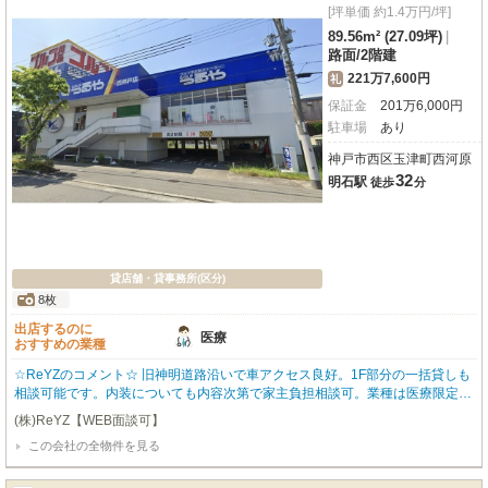
[坪単価 約1.4万円/坪]
89.56m² (27.09坪)
|
路面
/
2階建
221万7,600円
礼
保証金
201
万
6,000
円
駐車場
あり
神戸市西区玉津町西河原
32
明石駅
徒歩
分
貸店舗・貸事務所(区分)
8枚
出店するのに
医療
おすすめの業種
☆ReYZのコメント☆ 旧神明道路沿いで車アクセス良好。1F部分の一括貸しも
相談可能です。内装についても内容次第で家主負担相談可。業種は医療限定。
土曜日は午前中まで、日曜日営業は不可です。 ご希望など、お気軽にご相談
(株)ReYZ【WEB面談可】
ください。 オーナー様のご希望によりこちらに掲載していない物件のご紹介
この会社の全物件を見る
も可能です。