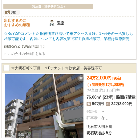
貸店舗・貸事務所(区分)
8枚
出店するのに
医療
おすすめの業種
☆ReYZのコメント☆ 旧神明道路沿いで車アクセス良好。1F部分の一括貸しも
相談可能です。内装についても内容次第で家主負担相談可。業種は医療限定。
土曜日は午前中まで、日曜日営業は不可です。お客様駐車場はつるやゴルフ様
(株)ReYZ【WEB面談可】
との共同利用となり、従業員用駐車場は別途近隣確保が必要です。 ご希望な
この会社の全物件を見る
ど、お気軽にご相談ください。 オーナー様のご希望によりこちらに掲載して
いない物件のご紹介も可能です。
☆大明石町２丁目 １Fテナント☆飲食店・美容院不可
24
2,000
万
円
[税込]
1
1,000
(＋管理費等
万
円
)
[坪単価 約1.1万円/坪]
76.06m² (23坪)
|
路面
/
7階建
50万円
24万2,000円
敷
礼
保証金
－
駐車場
なし
明石市大明石町
5
明石駅
徒歩
分