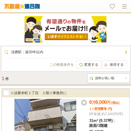
須磨駅
｜
築30年以内
この検索条件を
変更する
保存する
1
件
☆須磨本町１丁目 １階☆事務所に
6
6,000
万
円
[税込]
-
(＋管理費等
円
)
[坪単価 約7,044円/坪]
31m² (9.37坪)
|
路面
/
3階建