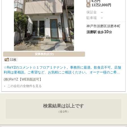
6万円
敷
13万2,000円
礼
保証金
－
駐車場
－
神戸市須磨区須磨本町
10
須磨駅
徒歩
分
貸事務所(区分)
11枚
☆ReYZのコメント☆１フロア１テナント。事務所に最適。飲⾷店不可。店舗
利用は要相談。ご希望など、お気軽にご相談ください。 オーナー様のご希望
によりこちらに掲載していない物件のご紹介も可能です。
(株)ReYZ【WEB面談可】
この会社の全物件を見る
検索結果は以上です
（全
1
件）