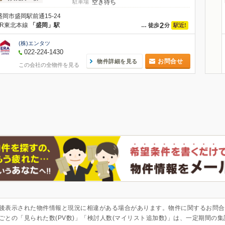
駐車場
空き待ち
盛岡市盛岡駅前通15-24
2
JR東北本線
「盛岡」駅
駅近!
…
徒歩
分
(株)エンタツ
022-224-1430
お問合せ
物件詳細を見る
この会社の全物件を見る
後表示された物件情報と現況に相違がある場合があります。物件に関するお問合
ごとの「見られた数(PV数)」「検討人数(マイリスト追加数)」は、一定期間の