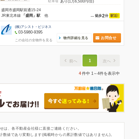
駐車場
あり(1万6,500円/台)
盛岡市盛岡駅前通15-24
2
JR東北本線
「盛岡」駅
他
駅近!
…
徒歩
分
(株)アシスト・ビジネス
03-5980-9395
お問合せ
物件詳細を見る
この会社の全物件を見る
1
前へ
次へ
4
件中
1～4件
を表示中
せは、各不動産会社様に直接ご連絡ください。
集計数値であり変動します(掲載時からの累計数値ではありません)。