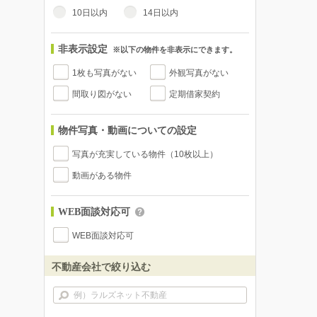
10日以内
14日以内
非表示設定
※以下の物件を非表示にできます。
1枚も写真がない
外観写真がない
間取り図がない
定期借家契約
物件写真・動画についての設定
写真が充実している物件（10枚以上）
動画がある物件
WEB面談対応可
WEB面談対応可
不動産会社で絞り込む