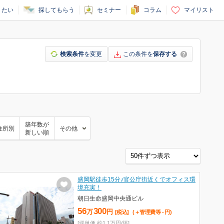
りたい
探してもらう
セミナー
コラム
マイリスト
検索条件
を変更
この条件を
保存する
築年数が
住所別
その他
新しい順
盛岡駅徒歩15分♪官公庁街近くでオフィス環
境充実！
朝日生命盛岡中央通ビル
56
300
万
円
[税込]
(＋管理費等
-
円
)
[坪単価 約1.1万円/坪]