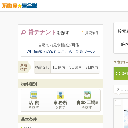
検索
貸テナント
を探す
賃貸物件
盛
自宅で内見や相談が可能！
WEB面談可の物件はこちら
｜
対応ツール
▼表示レ
新着
指定なし
1日以内
3日以内
7日以内
物件
2
物件種別
チェッ
店 舗
事務所
倉庫･工場
等
を探す
を探す
を探す
基本条件