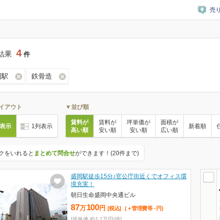
売
4
結果
件
岡駅
鉄骨造
イアウト
▼並び順
賃料が
賃料が
坪単価が
面積が
列表示
1列表示
新着順
高い順
安い順
安い順
広い順
クをいれると
まとめて問合せ
ができます！(20件まで)
盛岡駅徒歩15分♪官公庁街近くでオフィス環
境充実！
朝日生命盛岡中央通ビル
87
100
万
円
[税込]
(＋管理費等
-
円
)
[坪単価 約1.1万円/坪]