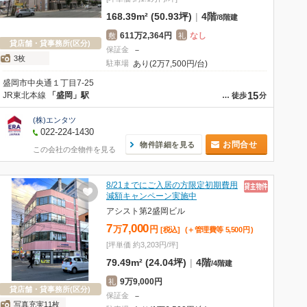
168.39m² (50.93坪)
|
4階
/
8階建
611万2,364円
なし
敷
礼
貸店舗・貸事務所(区分)
保証金
－
3枚
駐車場
あり(2万7,500円/台)
盛岡市中央通１丁目7-25
15
JR東北本線
「盛岡」駅
…
徒歩
分
(株)エンタツ
022-224-1430
お問合せ
物件詳細を見る
この会社の全物件を見る
8/21までにご入居の方限定初期費用
減額キャンペーン実施中
アシスト第2盛岡ビル
7
7,000
万
円
[税込]
(＋管理費等
5,500
円
)
[坪単価 約3,203円/坪]
79.49m² (24.04坪)
|
4階
/
4階建
9万9,000円
礼
貸店舗・貸事務所(区分)
保証金
－
写真充実11枚