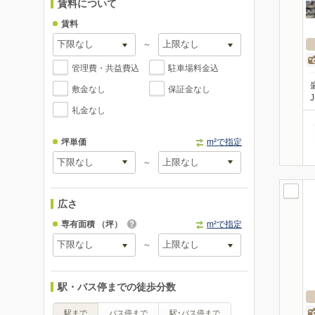
賃料について
賃料
～
管理費・共益費込
駐車場料金込
敷金なし
保証金なし
礼金なし
坪単価
m²で指定
～
広さ
専有面積
（坪）
m²で指定
～
駅・バス停までの徒歩分数
駅まで
バス停まで
駅･バス停まで