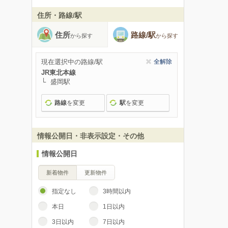
住所・路線/駅
住所
路線/駅
から探す
から探す
現在選択中の路線/駅
全解除
JR東北本線
盛岡駅
路線
を変更
駅
を変更
情報公開日・非表示設定・その他
情報公開日
新着物件
更新物件
指定なし
3時間以内
本日
1日以内
3日以内
7日以内