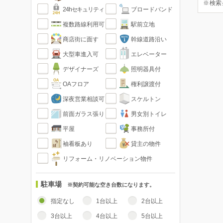
※検索
24hセキュリティ
ブロードバンド
複数路線利用可
駅前立地
商店街に面す
幹線道路沿い
大型車進入可
エレベーター
デザイナーズ
照明器具付
OAフロア
権利譲渡付
深夜営業相談可
スケルトン
前面ガラス張り
男女別トイレ
平屋
事務所付
袖看板あり
貸主の物件
リフォーム・リノベーション物件
駐車場
※契約可能な空き台数になります。
指定なし
1台以上
2台以上
3台以上
4台以上
5台以上