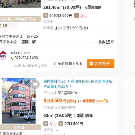
261.48m² (79.09坪)
|
6階
/
8階建
949万2,000円
なし
敷
礼
貸店舗・貸事務所(区分)
保証金
－
3枚
駐車場
あり(2万7,500円/台)
盛岡市中央通１丁目7-25
15
JR東北本線
「盛岡」駅
…
徒歩
分
(株)エンタツ
022-224-1430
お問合せ
物件詳細を見る
この会社の全物件を見る
盛岡駅徒歩2分と利便性良好♪住居兼事務所
や店舗も相談可！
アシスト第2盛岡ビル
9
3,500
万
円
[税込]
(＋管理費等
5,500
円
)
[坪単価 約4,909円/坪]
63m² (19.05坪)
|
3階
/
4階建
なし
9万3,500円
敷
礼
その他
保証金
－
写真充実20枚