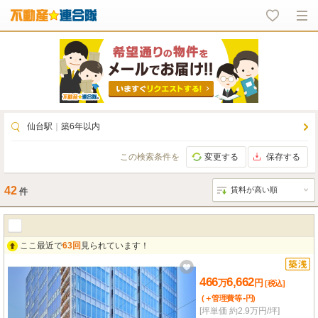
仙台駅
｜
築6年以内
この検索条件を
変更する
保存する
42
件
ここ最近で
63回
見られています！
466
6,662
万
円
[税込]
-
(＋管理費等
円
)
[坪単価 約2.9万円/坪]