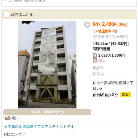
この会社の全物件を見る
髙惣木工ビル
94
2,480
万
円
[税込]
-
(＋管理費等
円
)
[坪単価 約2.2万円/坪]
141.61m² (42.83坪)
|
3階
/
7階建
1,028万1,600円
敷
なし
礼
保証金
－
駐車場
－
仙台市宮城野区榴岡２丁
目5-5
2
仙台駅
駅近!
徒歩
分
貸店舗・貸事務所(区分)
8枚
日本初の木造高層！フロア１テナントです。
(株)エンタツ