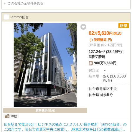
この会社の全物件を見る
lamron仙台
82
5,610
万
円
[税込]
-
(＋管理費等
円
)
[坪単価 約2.1万円/坪]
127.24m² (38.49坪)
|
3階
/
7階建
900万6,660円
敷
保証金
－
駐車場
あり(3万8,500
円/台)
仙台市青葉区中央
6
仙台駅
徒歩
分
貸事務所(区分)
10枚
仙台駅まで徒歩6分！ビジネスの拠点にふさわしい貸事務所「lamron仙台」の
ご紹介です。仙台市青葉区中央に位置し、JR東北本線をはじめ複数路線が利