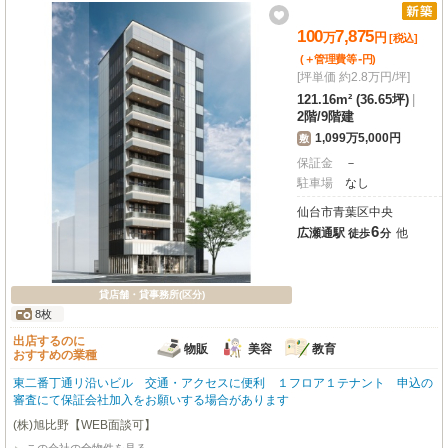
100
7,875
万
円
[税込]
-
(＋管理費等
円
)
[坪単価 約2.8万円/坪]
121.16m² (36.65坪)
|
2階
/
9階建
1,099万5,000円
敷
保証金
－
駐車場
なし
仙台市青葉区中央
6
広瀬通駅
他
徒歩
分
貸店舗・貸事務所(区分)
8枚
出店するのに
物販
美容
教育
おすすめの業種
東二番丁通リ沿いビル 交通・アクセスに便利 １フロア１テナント 申込の
審査にて保証会社加入をお願いする場合があります
(株)旭比野【WEB面談可】