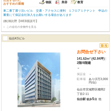
出店するのに
物販
美容
教育
おすすめの業種
東二番丁通リ沿いビル 交通・アクセスに便利 １フロア１テナント 申込の
審査にて保証会社加入をお願いする場合があります
(株)旭比野【WEB面談可】
この会社の全物件を見る
仙台KSビル
お問合せ下さい
141.62m² (42.84坪)
|
2階
/
8階建
－
保証金
－
駐車場
あり(3万3,000
円/台)
仙台市宮城野区榴岡2
丁目2-11
5
仙台駅
他
徒歩
分