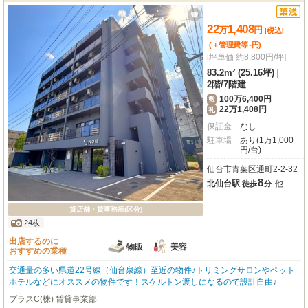
22
1,408
万
円
[税込]
-
(＋管理費等
円
)
[坪単価 約8,800円/坪]
83.2m² (25.16坪)
|
2階
/
7階建
100万6,400円
敷
22万1,408円
礼
保証金
なし
駐車場
あり(1万1,000
円/台)
仙台市青葉区通町2-2-32
8
北仙台駅
他
徒歩
分
貸店舗・貸事務所(区分)
24枚
出店するのに
物販
美容
おすすめの業種
交通量の多い県道22号線（仙台泉線）至近の物件♪トリミングサロンやペット
ホテルなどにオススメの物件です！スケルトン渡しになるので設計自由♪
プラスC(株) 賃貸事業部