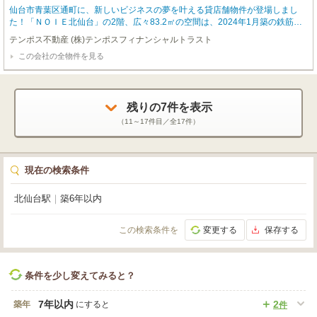
仙台市青葉区通町に、新しいビジネスの夢を叶える貸店舗物件が登場しまし
た！「ＮＯＩＥ北仙台」の2階、広々83.2㎡の空間は、2024年1月築の鉄筋コ
ンクリート造。新しく綺麗な環境でスタートしたい方にぴったりの築浅物件で
テンポス不動産 (株)テンポスフィナンシャルトラスト
す。前面ガラス張りのデザイナーズ物件は、洗練された外観で集客力も抜群。
この会社の全物件を見る
スケルトン渡しなので、お客様のイメージ通りの内装を自由に作り上げていた
だけます。エレベーターも完備しており、お客様にも快適にご利用いただけま
すよ。特に「ペット関係OK」という嬉しい条件があり、喫茶・カフェ、美
容・健康・介護、医療関係の事業にもおすすめです。北仙台駅から徒歩8分と
残りの
7
件を表示
アクセスも良好で、駐車場も複数台確保可能。周辺にはコンビニ、ドラッグス
トア、飲食店などが揃い、利便性も申し分ありません。新しい一歩を踏み出す
（
11～17
件目／全
17
件）
あなたを応援する、この魅力的な物件で理想のビジネスを始めてみませんか？
現在の検索条件
北仙台駅
｜
築6年以内
この検索条件を
変更する
保存する
条件を少し変えてみると？
7年以内
2
築年
にすると
件