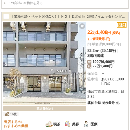
この会社の全物件を見る
【業種相談・ペット関係OK！】ＮＯＩＥ北仙台 ２階(ノイエキタセンダイ)
T202
22
1,408
万
円
[税込]
-
(＋管理費等
円
)
[坪単価 約8,800円/坪]
83.2m² (25.16坪)
|
2階
/
7階建
100万6,400円
敷
22万1,408円
礼
保証金
－
駐車場
あり(1万1,000
円/台)
仙台市青葉区通町2丁目
2-32
8
北仙台駅
他
徒歩
分
貸店舗(区分)
16枚
出店するのに
喫茶
美容
医療
おすすめの業種