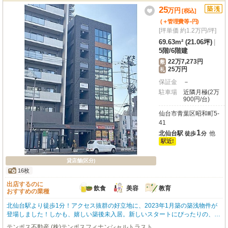
飲食店も充実しており、利便性の高さも兼ね備えています。ぜひ一度、この魅
25
イ) 部屋番号：5階
万
円
[税込]
力的な空間をご覧ください。
-
(＋管理費等
円
)
[坪単価 約1.2万円/坪]
69.63m² (21.06坪)
|
5階
/
6階建
22万7,273円
敷
25万円
礼
保証金
－
駐車場
近隣月極(2万
900円/台)
仙台市青葉区昭和町5-
41
1
北仙台駅
他
徒歩
分
駅近!
貸店舗(区分)
16枚
出店するのに
飲食
美容
教育
おすすめの業種
北仙台駅より徒歩1分！アクセス抜群の好立地に、2023年1月築の築浅物件が
登場しました！しかも、嬉しい築後未入居。新しいスタートにぴったりの、綺
麗な空間でビジネスを始めませんか？約69.63m²の広々とした5階部分は、1フ
テンポス不動産 (株)テンポスフィナンシャルトラスト