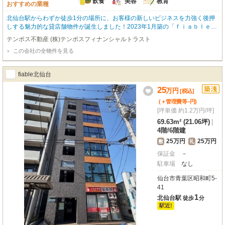
飲食
美容
教育
おすすめの業種
北仙台駅からわずか徒歩1分の場所に、お客様の新しいビジネスを力強く後押
しする魅力的な貸店舗物件が誕生しました！2023年1月築の「ｆｉａｂｌｅ北
仙台」は、まだ誰も使用していない築後未入居の綺麗な空間で、新たなスター
テンポス不動産 (株)テンポスフィナンシャルトラスト
トをお迎えいただけます。広々とした69.63m²の4階フロアは、内装を自由に
この会社の全物件を見る
デザインできるスケルトン渡し。お客様のこだわりを存分に表現し、理想のお
店やオフィスを作り上げることが可能です。さらに、1フロア1テナントなの
で、独立性を保ちながらゆったりと事業を展開できるのが嬉しいポイントです
fiable北仙台
ね。エレベーター完備で、お客様もスムーズにご案内いただけます。飲食店
（重飲食含む）、美容・健康・介護、教育・スクールなど、幅広い業種に対応
25
万
円
[税込]
しており、業種や用途についてもお気軽にご相談ください。周辺にはスーパー
-
(＋管理費等
円
)
やコンビニ、郵便局などが揃い、ビジネスを強力にサポートしてくれることで
[坪単価 約1.2万円/坪]
しょう。お客様の新しい挑戦を、この場所から始めてみませんか？ぜひ一度、
現地をご覧になってください。
69.63m² (21.06坪)
|
4階
/
6階建
25万円
25万円
敷
礼
保証金
－
駐車場
なし
仙台市青葉区昭和町5-
41
1
北仙台駅
徒歩
分
駅近!