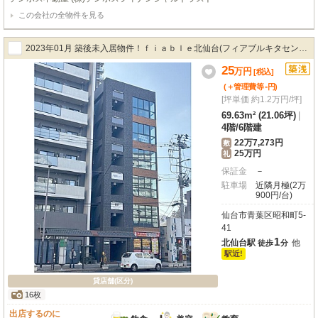
ロア1テナントなので、プライベート感もたっぷり。スケルトン渡しのため、
この会社の全物件を見る
お客様の理想の店舗を自由にデザインしていただけます。エレベーター完備
で、お客様も快適にアクセス可能。周辺にはスーパー、コンビニ、ドラッグス
トア、郵便局などが揃い、集客力も期待できます。飲食全般（重飲食含む）、
2023年01月 築後未入居物件！ｆｉａｂｌｅ北仙台(フィアブルキタセンダ
美容・健康・介護、教育・スクールなど、幅広い業種に対応可能。業種や用途
のご相談も大歓迎です。新しいビジネスの夢を、この場所で実現させてみませ
25
イ) 部屋番号：4階
万
円
[税込]
んか？ぜひお気軽にお問い合わせください！
-
(＋管理費等
円
)
[坪単価 約1.2万円/坪]
69.63m² (21.06坪)
|
4階
/
6階建
22万7,273円
敷
25万円
礼
保証金
－
駐車場
近隣月極(2万
900円/台)
仙台市青葉区昭和町5-
41
1
北仙台駅
他
徒歩
分
駅近!
貸店舗(区分)
16枚
出店するのに