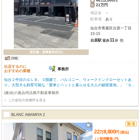
46万2,000円
敷
21万円
礼
保証金
－
駐車場
あり
仙台市青葉区台原一丁目
15-15
11
台原駅
他
徒歩
分
貸店舗・貸事務所(区分)
28枚
出店するのに
事務所
おすすめの業種
仙台２件目のＧＬＢ。３階建て、バルコニー、ウォークインクローゼットあ
り。大型犬も飼育可能な「愛車とペットと暮らせる大人の秘密基地」。「ＧＬ
Ｂ」はあの世田谷ベース増築時の仕様を採用したガレージアパート。マットな
(株)杜の風合同法務不動産事務所
鉄骨が剥き出しの空間には間接照明で雰囲気を。ガレージで愛車や趣味のアイ
この会社の全物件を見る
テムに囲まれて飲む一杯は格別なもの。仙台で２件目の「ＧＬＢ」。ここにし
か無い空間で過ごす週末に心が躍ります。♪１Ｇ高機能フリーＷｉ－Ｆｉ ♪宅
配ＢＯＸ４つあります♪防犯カメラで愛車を守ります ♪ガレージはリモコンで
BLANC AMAMIYA 2
乗車のまま開閉可 ♪ガレージの他、敷地外１台駐車場あり（駐車場代は賃料
に含まれています。） ♪スーパー（ｃｏｏｐ台原店）徒歩１分 ♪残り1室にな
りました
22
8,800
万
円
[税込]
-
(＋管理費等
円
)