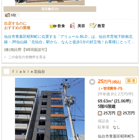
貸店舗(区分)
6枚
出店するのに
飲食
美容
教育
おすすめの業種
仙台市青葉区昭和町に位置する「アリュール.BLD」は、仙台市営地下鉄南北
線・JR仙山線「北仙台」駅から、なんと徒歩1分の好立地！お客様にとっても
スタッフの方にとっても、アクセスしやすいのが嬉しいポイントです。綺麗な
(株)旭比野【WEB面談可】
ビルで、新しいビジネスを始めてみませんか？ご紹介するのは、広々とした6
この会社の全物件を見る
9.63㎡の4階部分。1フロア1テナントなので、周囲を気にせず独立した空間
で、お客様の事業に集中していただけます。内装はスケルトン仕様ですので、
飲食店、美容・健康サロン、各種教室など、お客様の理想とする空間を自由に
ｆｉａｂｌｅ北仙台
デザインできるのが魅力です。周辺には郵便局や銀行、スーパー「西友」も徒
歩3分圏内にあり、日々の業務や生活にも大変便利です。この素晴らしい環境
25
万
円
[税込]
で、あなたの夢を形にするお手伝いをさせてください。ぜひ一度、現地をご覧
-
(＋管理費等
円
)
になってみませんか？
[坪単価 約1.2万円/坪]
69.63m² (21.06坪)
|
5階
/
6階建
25万円
25万円
敷
礼
保証金
－
駐車場
なし
仙台市青葉区昭和町5-