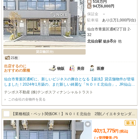
516万円
敷
94万6,000円
礼
保証金
－
駐車場
あり(1万1,000円/台)
仙台市青葉区通町2丁目 2-
32
8
北仙台駅
他
徒歩
分
貸店舗(区分)
21枚
出店するのに
物販
美容
医療
おすすめの業種
仙台市青葉区通町に、新しいビジネスの舞台となる【築浅】貸店舗物件が登場
しました！2024年1月築の、まだ新しい綺麗な「ＮＯＩＥ北仙台」。JR仙山
線・仙台市営地下鉄南北線「北仙台駅」から徒歩8分とアクセス便利な立地で
テンポス不動産 (株)テンポスフィナンシャルトラスト
す。広々とした221.21㎡の空間は、お客様の理想を形にするのにぴったり。な
この会社の全物件を見る
んと【業種相談・ペット関係OK！】なのが嬉しいポイント！小売・物販、美
容・健康・介護、医療など、幅広いビジネスに対応可能です。スケルトン渡し
ですので、内装は自由にデザインしていただけますよ。路面店で前面ガラス張
【業種相談・ペット関係OK！】ＮＯＩＥ北仙台 2階(ノイエキタセンダ
り、幹線道路沿いという抜群の視認性も魅力。駐車場も7台分確保されてお
り、お客様にも安心してご来店いただけます。周辺には保育園、ドラッグスト
イ) T201・T202
ア、コンビニ、銀行、飲食店など生活利便施設が充実しており、集客にも期待
40
1,775
万
円
[税込]
が持てますね。この場所で、あなたの新しい挑戦を始めてみませんか？
-
(＋管理費等
円
)