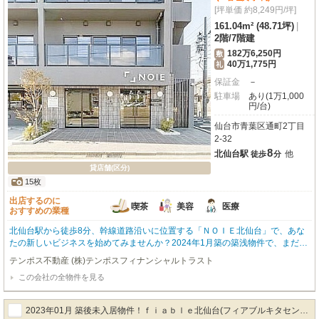
[坪単価 約8,249円/坪]
161.04m² (48.71坪)
|
2階
/
7階建
182万6,250円
敷
40万1,775円
礼
保証金
－
駐車場
あり(1万1,000
円/台)
仙台市青葉区通町2丁目
2-32
8
北仙台駅
他
徒歩
分
貸店舗(区分)
15枚
出店するのに
喫茶
美容
医療
おすすめの業種
北仙台駅から徒歩8分、幹線道路沿いに位置する「ＮＯＩＥ北仙台」で、あな
たの新しいビジネスを始めてみませんか？2024年1月築の築浅物件で、まだ誰
も使っていない綺麗な空間が魅力です。約161.04m²の広々とした2階ワンフロ
テンポス不動産 (株)テンポスフィナンシャルトラスト
アは、スケルトン渡しなので、あなたの理想の店舗空間を自由にデザインして
この会社の全物件を見る
いただけます。前面ガラス張りのデザイナーズ物件は、視認性も抜群で集客に
も嬉しいポイントですね。喫茶・カフェ、美容・健康、医療関係はもちろん、
なんとペット関係の業種もご相談いただけます！駐車場も複数台確保できるの
2023年01月 築後未入居物件！ｆｉａｂｌｅ北仙台(フィアブルキタセンダ
で、お客様にも喜ばれることでしょう。周辺にはコンビニやドラッグストア、