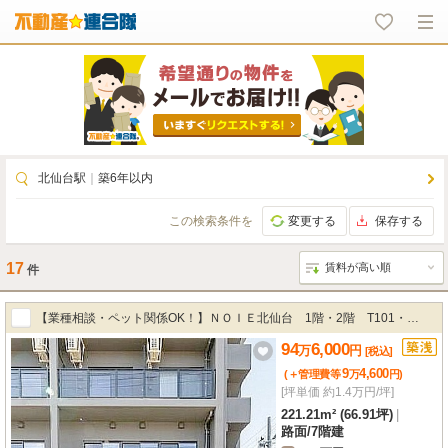
北仙台駅
｜
築6年以内
この検索条件を
変更する
保存する
17
件
【業種相談・ペット関係OK！】ＮＯＩＥ北仙台 1階・2階 T101・
94
6,000
T201・T202
万
円
[税込]
9
4,600
(＋管理費等
万
円
)
[坪単価 約1.4万円/坪]
221.21m² (66.91坪)
|
路面
/
7階建