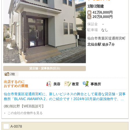
1階
/
2階建
41万6,000円
敷
20万8,000円
礼
保証金
－
駐車場
なし
仙台市青葉区堤通雨宮町
7
北仙台駅
徒歩
分
貸店舗・貸事務所(区分)
2枚
出店するのに
美容
教育
事務所
おすすめの業種
仙台市青葉区堤通雨宮町に、新しいビジネスの舞台として最適な貸店舗・貸事
務所「BLANC AMAMIYA 2」のご紹介です！2024年10月築の築浅物件で、ま
だ誰も利用していない未使用の空間が、お客様の新しいスタートを温かく迎え
(株)旭比野【WEB面談可】
ます。JR仙山線・仙台市営地下鉄南北線「北仙台駅」から徒歩7分。通勤やお
この会社の全物件を見る
客様のアクセスにも便利な立地が魅力です。周辺にはコンビニやスーパー、ド
ラッグストア、銀行が徒歩圏内に充実しており、日々の業務をサポートしてく
れるでしょう。室内にトイレあり。この新しい空間であなたのビジネスを大き
A-0078
く飛躍させませんか？ぜひ一度、現地でその魅力をお確かめください。