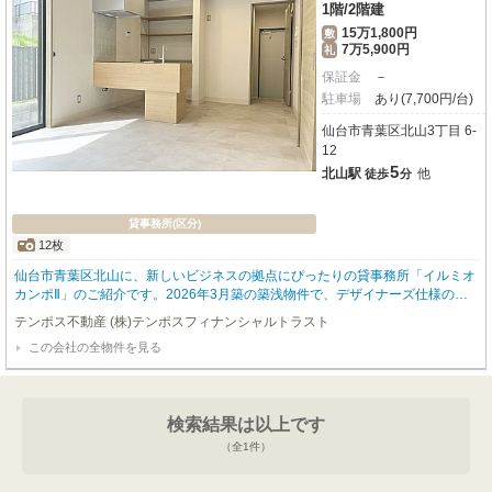
1階
/
2階建
15万1,800円
敷
7万5,900円
礼
保証金
－
駐車場
あり(7,700円/台)
仙台市青葉区北山3丁目 6-
12
5
北山駅
他
徒歩
分
貸事務所(区分)
12枚
仙台市青葉区北山に、新しいビジネスの拠点にぴったりの貸事務所「イルミオ
カンポⅡ」のご紹介です。2026年3月築の築浅物件で、デザイナーズ仕様のお
しゃれな空間が魅力。JR仙山線「北山」駅から徒歩5分と、毎日の通勤もスム
テンポス不動産 (株)テンポスフィナンシャルトラスト
ーズな立地です。広々とした34.57㎡の空間には、エアコンや照明器具が完備
この会社の全物件を見る
され、インターネット使用料が無料なのも大きな魅力。初期費用を抑えなが
ら、快適なビジネス環境をすぐにスタートできます。周辺にはコンビニやホー
ムセンター、スーパーが充実しており、日々のビジネスライフを力強くサポー
トしてくれるでしょう。駐車場も1台分ご用意できますので、お車でのアクセ
検索結果は以上です
スも安心です。新しいスタートにふさわしい、洗練されたオフィスで、あなた
のビジネスを大きく飛躍させませんか？ぜひ一度、現地でこの魅力的な空間を
（全
1
件）
ご体感ください。お問い合わせをお待ちしております。