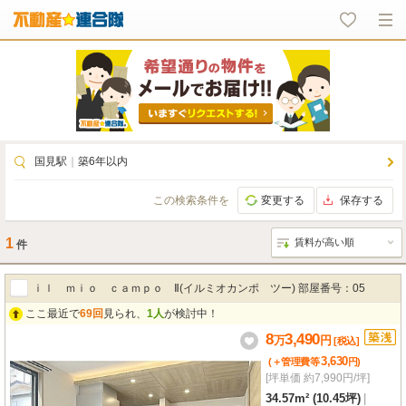
国見駅
｜
築6年以内
この検索条件を
変更する
保存する
1
件
ｉｌ ｍｉｏ ｃａｍｐｏ Ⅱ(イルミオカンポ ツー) 部屋番号：05
ここ最近で
69回
見られ、
1人
が検討中！
8
3,490
万
円
[税込]
3,630
(＋管理費等
円
)
[坪単価 約7,990円/坪]
34.57m² (10.45坪)
|