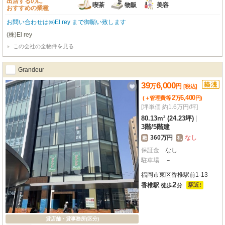
出店するのに
喫茶
物販
美容
おすすめの業種
お問い合わせは㈱El rey まで御願い致します
(株)El rey
この会社の全物件を見る
Grandeur
39
6,000
万
円
[税込]
2
6,400
(＋管理費等
万
円
)
[坪単価 約1.6万円/坪]
80.13m² (24.23坪)
|
3階
/
5階建
360万円
なし
敷
礼
保証金
なし
駐車場
－
福岡市東区香椎駅前1-13
2
香椎駅
駅近!
徒歩
分
貸店舗・貸事務所(区分)