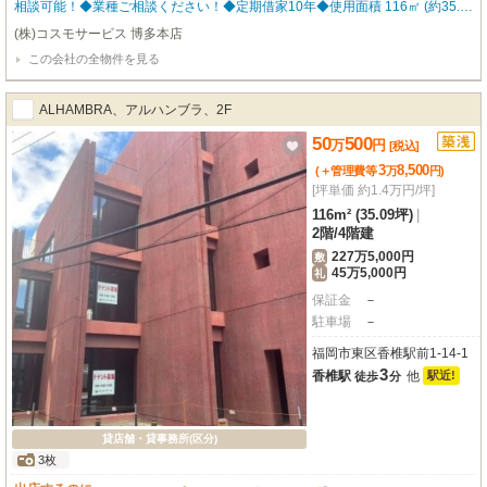
相談可能！◆業種ご相談ください！◆定期借家10年◆使用面積 116㎡ (約35.09
坪) ※間取り・写真は現況優先となります。 福岡の物件全てご紹介出来ま
(株)コスモサービス 博多本店
す！！何でもご相談下さい♪ 内覧をご希望の方はお気軽にお申し付けくださ
この会社の全物件を見る
い！
ALHAMBRA、アルハンブラ、2F
50
500
万
円
[税込]
3
8,500
(＋管理費等
万
円
)
[坪単価 約1.4万円/坪]
116m² (35.09坪)
|
2階
/
4階建
227万5,000円
敷
45万5,000円
礼
保証金
－
駐車場
－
福岡市東区香椎駅前1-14-1
3
香椎駅
他
駅近!
徒歩
分
貸店舗・貸事務所(区分)
3枚