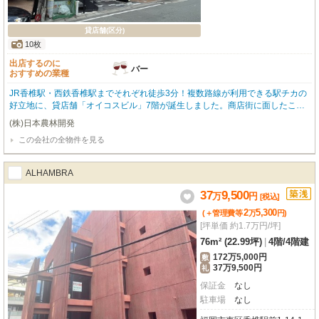
貸店舗(区分)
10枚
出店するのに
バー
おすすめの業種
JR香椎駅・西鉄香椎駅までそれぞれ徒歩3分！複数路線が利用できる駅チカの
好立地に、貸店舗「オイコスビル」7階が誕生しました。商店街に面したこの
物件は、周辺に香椎名店街やマツモトキヨシ、セピアテラス西鉄香椎などの商
(株)日本農林開発
業施設、飲食店、コンビニ、銀行が充実。人通りが多く、高い集客力が期待で
この会社の全物件を見る
きるビジネス拠点です。専有面積89.66㎡の広々とした空間はスケルトン渡し
のため、お客様の自由な内装デザインが可能です。エレベーター完備で7階へ
のアクセスも快適。初期費用を抑えられる敷金ゼロも魅力。香椎駅前の活気あ
ALHAMBRA
るエリアで、新たなビジネスを始めてみませんか？ぜひお気軽にお問い合わせ
ください。
37
9,500
万
円
[税込]
2
5,300
(＋管理費等
万
円
)
[坪単価 約1.7万円/坪]
76m² (22.99坪)
|
4階
/
4階建
172万5,000円
敷
37万9,500円
礼
保証金
なし
駐車場
なし