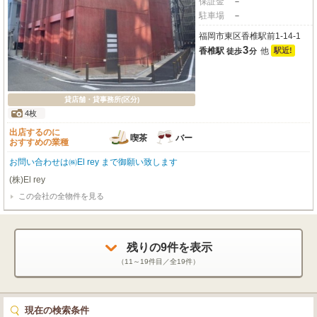
保証金
－
駐車場
－
福岡市東区香椎駅前1-14-1
3
香椎駅
他
駅近!
徒歩
分
貸店舗・貸事務所(区分)
4枚
出店するのに
喫茶
バー
おすすめの業種
お問い合わせは㈱El rey まで御願い致します
(株)El rey
この会社の全物件を見る
残りの
9
件を表示
（
11～19
件目／全
19
件）
現在の検索条件