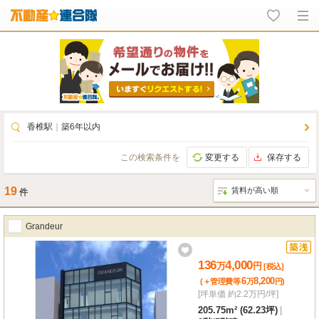
香椎駅
｜
築6年以内
この検索条件を
変更する
保存する
19
件
Grandeur
136
4,000
万
円
[税込]
6
8,200
(＋管理費等
万
円
)
[坪単価 約2.2万円/坪]
205.75m² (62.23坪)
|