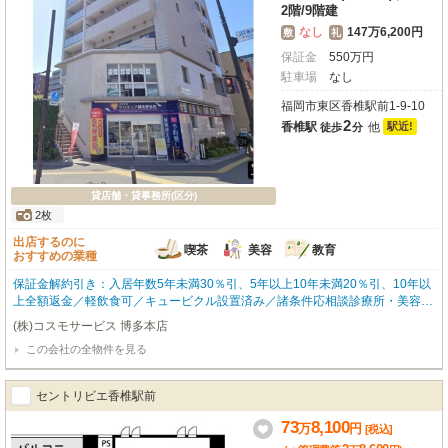
2階
/
9階建
なし
147万6,200円
敷
礼
保証金
550
万
円
駐車場
なし
福岡市東区香椎駅前1-9-10
2
香椎駅
他
駅近!
徒歩
分
貸店舗・貸事務所(区分)
2枚
出店するのに
喫茶
美容
教育
おすすめの業種
保証金解約引き：入居年数5年未満30％引、5年以上10年未満20％引、10年以
上全額返金／軽飲食可／キュービクル設置済み／諸条件応相談診療所・美容
室・スポーツクラブ・学習塾等対応出来ます！JR香椎駅から徒歩2分！ ※間取
(株)コスモサービス 博多本店
り・写真は現況優先となります。 福岡の物件全てご紹介出来ます！！何でも
この会社の全物件を見る
ご相談下さい♪ 内覧をご希望の方はお気軽にお申し付けください！
セントリビエ香椎駅前
73
8,100
万
円
[税込]