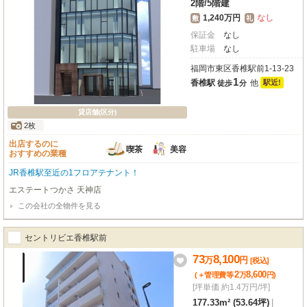
2階
/
5階建
1,240万円
なし
敷
礼
保証金
なし
駐車場
なし
福岡市東区香椎駅前1-13-23
1
香椎駅
他
駅近!
徒歩
分
貸店舗(区分)
2枚
出店するのに
喫茶
美容
おすすめの業種
JR香椎駅至近の1フロアテナント！
エステートつかさ 天神店
この会社の全物件を見る
セントリビエ香椎駅前
73
8,100
万
円
[税込]
2
8,600
(＋管理費等
万
円
)
[坪単価 約1.4万円/坪]
177.33m² (53.64坪)
|