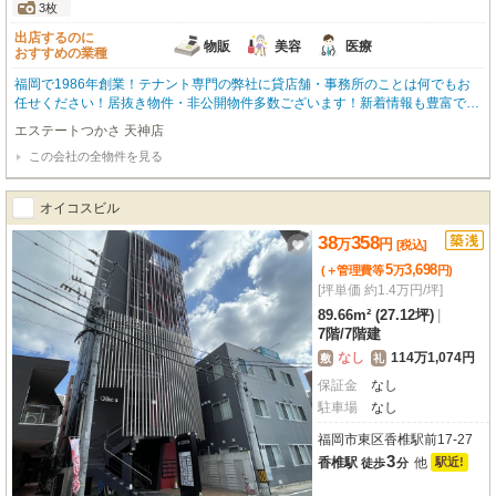
3枚
出店するのに
物販
美容
医療
おすすめの業種
福岡で1986年創業！テナント専門の弊社に貸店舗・事務所のことは何でもお
任せください！居抜き物件・非公開物件多数ございます！新着情報も豊富で
す！開店・移転・増店・居抜き売却はお気軽にお問い合わせください！
エステートつかさ 天神店
この会社の全物件を見る
オイコスビル
38
358
万
円
[税込]
5
3,698
(＋管理費等
万
円
)
[坪単価 約1.4万円/坪]
89.66m² (27.12坪)
|
7階
/
7階建
なし
114万1,074円
敷
礼
保証金
なし
駐車場
なし
福岡市東区香椎駅前17-27
3
香椎駅
他
駅近!
徒歩
分