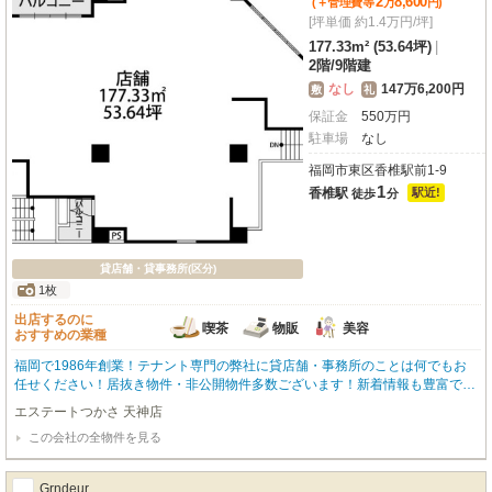
2
8,600
(＋管理費等
万
円
)
[坪単価 約1.4万円/坪]
177.33m² (53.64坪)
|
2階
/
9階建
なし
147万6,200円
敷
礼
保証金
550
万
円
駐車場
なし
福岡市東区香椎駅前1-9
1
香椎駅
駅近!
徒歩
分
貸店舗・貸事務所(区分)
1枚
出店するのに
喫茶
物販
美容
おすすめの業種
福岡で1986年創業！テナント専門の弊社に貸店舗・事務所のことは何でもお
任せください！居抜き物件・非公開物件多数ございます！新着情報も豊富で
す！開店・移転・増店・居抜き売却はお気軽にお問い合わせください！
エステートつかさ 天神店
この会社の全物件を見る
Grndeur