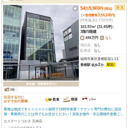
54
5,600
万
円
[税込]
3
4,100
(＋管理費等
万
円
)
[坪単価 約1.7万円/坪]
103.97m² (31.45坪)
|
3階
/
5階建
496万円
なし
敷
礼
保証金
なし
駐車場
なし
福岡市東区香椎駅前1-13
2
香椎駅
駅近!
徒歩
分
貸店舗・貸事務所(区分)
2枚
出店するのに
飲食
喫茶
バー
おすすめの業種
業種は相談です♬☆☆☆☆☆福岡で1986年創業！テナント専門の弊社に貸店
舗・事務所のことは何でもお任せください！居抜き物件・非公開物件多数ござ
います！新着情報も豊富です！開店・移転・増店・居抜き売却はお気軽にお問
エステートつかさ 天神店
い合わせください！
この会社の全物件を見る