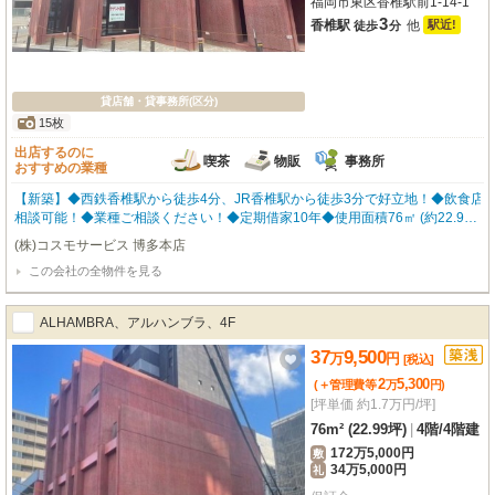
福岡市東区香椎駅前1-14-1
3
香椎駅
他
駅近!
徒歩
分
貸店舗・貸事務所(区分)
15枚
出店するのに
喫茶
物販
事務所
おすすめの業種
【新築】◆西鉄香椎駅から徒歩4分、JR香椎駅から徒歩3分で好立地！◆飲食店
相談可能！◆業種ご相談ください！◆定期借家10年◆使用面積76㎡ (約22.99坪)
※間取り・写真は現況優先となります。 福岡の物件全てご紹介出来ます！！何
(株)コスモサービス 博多本店
でもご相談下さい♪ 内覧をご希望の方はお気軽にお申し付けください！
この会社の全物件を見る
ALHAMBRA、アルハンブラ、4F
37
9,500
万
円
[税込]
2
5,300
(＋管理費等
万
円
)
[坪単価 約1.7万円/坪]
76m² (22.99坪)
|
4階
/
4階建
172万5,000円
敷
34万5,000円
礼