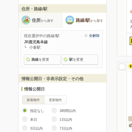
住所・路線/駅
住所
路線/駅
から探す
から探す
現在選択中の路線/駅
全解除
JR鹿児島本線
小倉駅
路線
を変更
駅
を変更
情報公開日・非表示設定・その他
情報公開日
新着物件
更新物件
指定なし
3時間以内
本日
1日以内
3日以内
7日以内