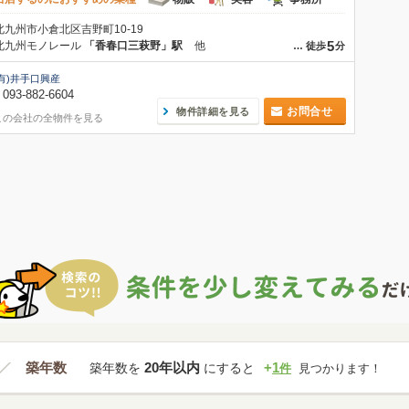
北九州市小倉北区吉野町10-19
5
北九州モノレール
「香春口三萩野」駅
他
…
徒歩
分
(有)井手口興産
093-882-6604
お問合せ
物件詳細を見る
この会社の全物件を見る
築年数
20年以内
+
1
築年数を
にすると
件
見つかります！