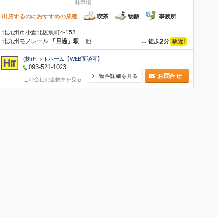
駐車場
－
出店するのにおすすめの業種
喫茶
物販
事務所
北九州市小倉北区魚町4-153
2
北九州モノレール
「旦過」駅
他
駅近!
…
徒歩
分
(株)ヒットホーム【WEB面談可】
093-521-1023
お問合せ
物件詳細を見る
この会社の全物件を見る