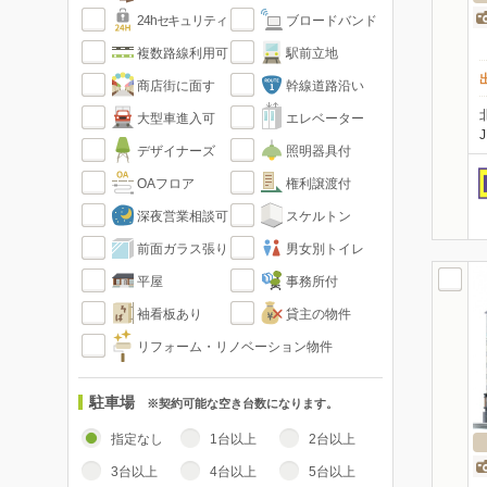
24hセキュリティ
ブロードバンド
複数路線利用可
駅前立地
商店街に面す
幹線道路沿い
大型車進入可
エレベーター
デザイナーズ
照明器具付
OAフロア
権利譲渡付
深夜営業相談可
スケルトン
前面ガラス張り
男女別トイレ
平屋
事務所付
袖看板あり
貸主の物件
リフォーム・リノベーション物件
駐車場
※契約可能な空き台数になります。
指定なし
1台以上
2台以上
3台以上
4台以上
5台以上