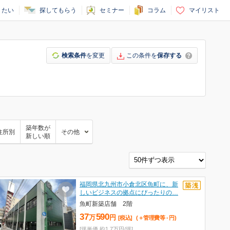
りたい
探してもらう
セミナー
コラム
マイリスト
検索条件
を変更
この条件を
保存する
築年数が
住所別
その他
新しい順
福岡県北九州市小倉北区魚町に、新
しいビジネスの拠点にぴったりの…
魚町新築店舗 2階
37
590
万
円
[税込]
(＋管理費等
-
円
)
[坪単価 約1.7万円/坪]