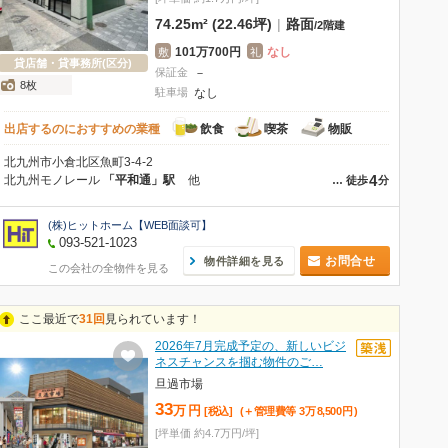
74.25m² (22.46坪)
|
路面
/
2階建
101万700円
なし
敷
礼
貸店舗・貸事務所(区分)
保証金
－
8枚
駐車場
なし
出店するのにおすすめの業種
飲食
喫茶
物販
北九州市小倉北区魚町3-4-2
4
北九州モノレール
「平和通」駅
他
…
徒歩
分
(株)ヒットホーム【WEB面談可】
093-521-1023
お問合せ
物件詳細を見る
この会社の全物件を見る
ここ最近で
31回
見られています！
2026年7月完成予定の、新しいビジ
ネスチャンスを掴む物件のご…
旦過市場
33
万
円
[税込]
(＋管理費等
3
万
8,500
円
)
[坪単価 約4.7万円/坪]