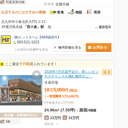
写真充実16枚
駐車場
近隣月極
出店するのにおすすめの業種
飲食
物販
美容
北九州市小倉北区大門1-2-12
5
JR鹿児島本線
「西小倉」駅
他
…
徒歩
分
(株)ヒットホーム【WEB面談可】
093-521-1023
お問合せ
物件詳細を見る
この会社の全物件を見る
ここ最近で
79回
見られています！
2026年7月完成予定の、新しいビジ
ネスチャンスを掴む物件のご…
旦過市場
16
5,000
万
円
[税込]
(＋管理費等
3
万
5,000
円
)
[坪単価 約2.2万円/坪]
24.96m² (7.55坪)
|
路面
/
4階建
貸店舗・貸事務所(区分)
33万円
33万円
敷
礼
5枚
保証金
－