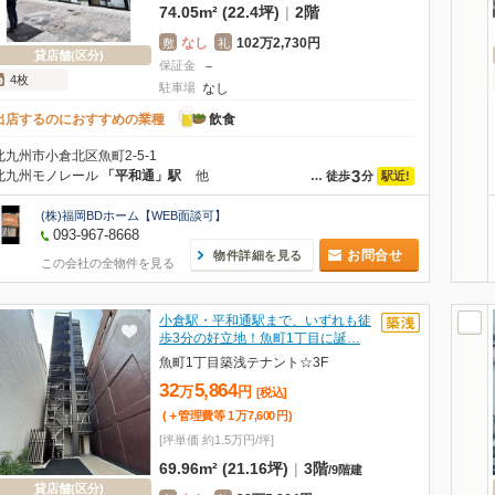
74.05m² (22.4坪)
|
2階
なし
102万2,730円
敷
礼
貸店舗(区分)
保証金
－
4枚
駐車場
なし
出店するのにおすすめの業種
飲食
北九州市小倉北区魚町2-5-1
3
北九州モノレール
「平和通」駅
他
駅近!
…
徒歩
分
(株)福岡BDホーム【WEB面談可】
093-967-8668
お問合せ
物件詳細を見る
この会社の全物件を見る
小倉駅・平和通駅まで、いずれも徒
歩3分の好立地！魚町1丁目に誕…
魚町1丁目築浅テナント☆3F
32
5,864
万
円
[税込]
(＋管理費等
1
万
7,600
円
)
[坪単価 約1.5万円/坪]
69.96m² (21.16坪)
|
3階
/
9階建
貸店舗(区分)