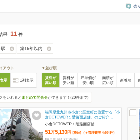
売
11
結果
件
倉駅
築15年以内
イアウト
▼並び順
賃料が
賃料が
坪単価が
面積が
列表示
1列表示
新着順
高い順
安い順
安い順
広い順
クをいれると
まとめて問合せ
ができます！(20件まで)
福岡県北九州市小倉北区室町に位置する「小
倉DCTOWER１階路面店舗」のご紹介…
小倉DCTOWER１階路面店舗
51
5,130
万
円
[税込]
(＋管理費等
4,604
円
)
[坪単価 約1.7万円/坪]