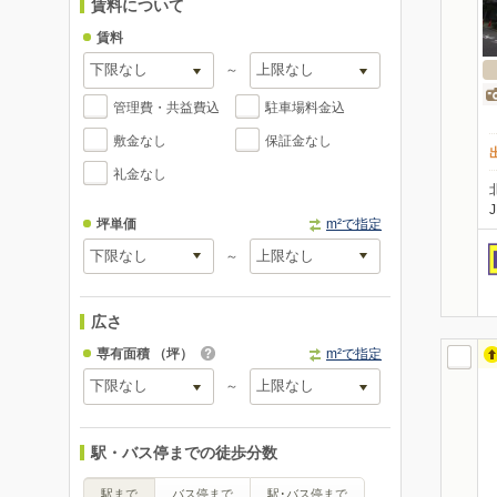
賃料について
賃料
～
管理費・共益費込
駐車場料金込
敷金なし
保証金なし
礼金なし
坪単価
m²で指定
～
広さ
専有面積
（坪）
m²で指定
～
駅・バス停までの徒歩分数
駅まで
バス停まで
駅･バス停まで