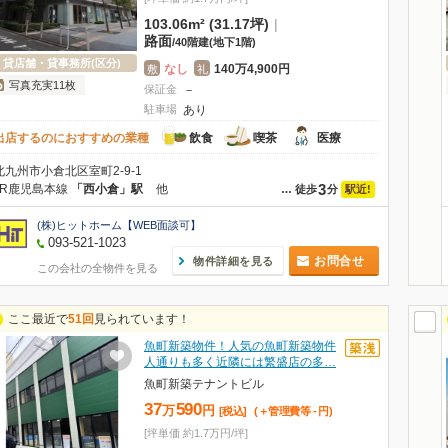
103.06m² (31.17坪)
|
路面
/
40階建
(地下1階)
貸店舗・貸事務所(区分)
なし
140万4,900円
敷
礼
写真充実11枚
保証金
－
駐車場
あり
出店するのにおすすめの業種
飲食
喫茶
医療
北九州市小倉北区室町2-9-1
3
JR鹿児島本線
「西小倉」駅
他
駅近!
…
徒歩
分
(株)ヒットホーム【WEB面談可】
093-521-1023
お問合せ
物件詳細を見る
この会社の全物件を見る
ここ最近で
51回
見られています！
魚町新築物件！人気の魚町新築物件
人通りも多く近隣には繁盛店の多…
魚町新築テナントビル
37
590
万
円
[税込]
(＋管理費等
-
円
)
[坪単価 約1.7万円/坪]