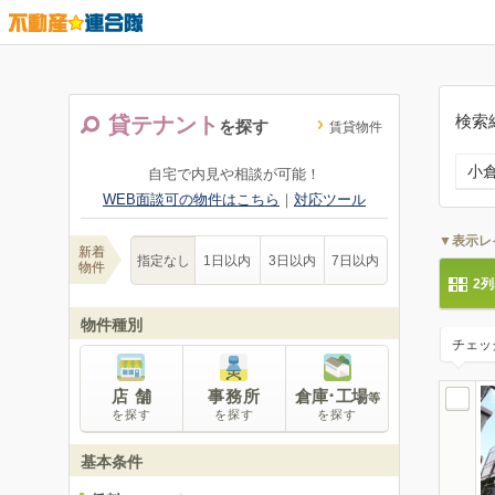
検索
貸テナント
を探す
賃貸物件
小
自宅で内見や相談が可能！
WEB面談可の物件はこちら
｜
対応ツール
▼表示レ
新着
指定なし
1日以内
3日以内
7日以内
物件
2
物件種別
チェッ
店 舗
事務所
倉庫･工場
等
を探す
を探す
を探す
基本条件