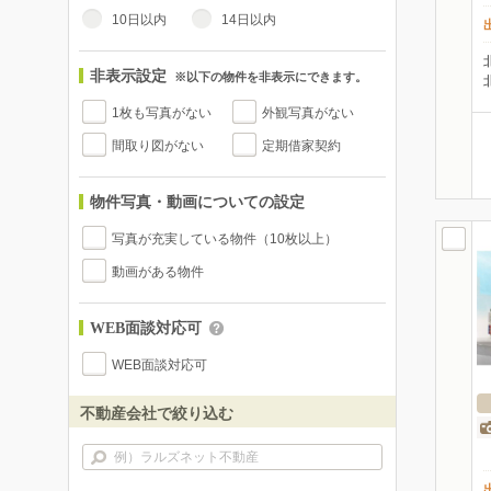
10日以内
14日以内
非表示設定
※以下の物件を非表示にできます。
1枚も写真がない
外観写真がない
間取り図がない
定期借家契約
物件写真・動画についての設定
写真が充実している物件（10枚以上）
動画がある物件
WEB面談対応可
WEB面談対応可
不動産会社で絞り込む