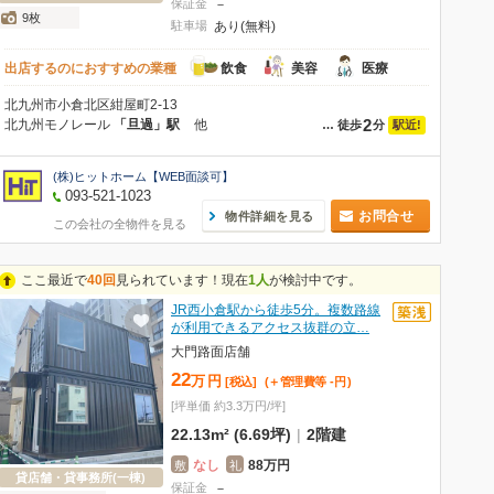
保証金
－
9枚
駐車場
あり(無料)
出店するのにおすすめの業種
飲食
美容
医療
北九州市小倉北区紺屋町2-13
2
北九州モノレール
「旦過」駅
他
駅近!
…
徒歩
分
(株)ヒットホーム【WEB面談可】
093-521-1023
お問合せ
物件詳細を見る
この会社の全物件を見る
ここ最近で
40回
見られています！現在
1人
が検討中です。
JR西小倉駅から徒歩5分。複数路線
が利用できるアクセス抜群の立…
大門路面店舗
22
万
円
[税込]
(＋管理費等
-
円
)
[坪単価 約3.3万円/坪]
22.13m² (6.69坪)
|
2階建
なし
88万円
敷
礼
貸店舗・貸事務所(一棟)
保証金
－