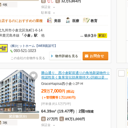
なし
32万5,864円
敷
礼
4枚
保証金
－
駐車場
－
出店するのにおすすめの業種
美容
医療
教育
北九州市小倉北区魚町1-6-14
3
JR鹿児島本線
「小倉」駅
他
駅近!
…
徒歩
分
(株)ヒットホーム【WEB面談可】
093-521-1023
お問合せ
物件詳細を見る
この会社の全物件を見る
勝山通り、西小倉駅前通りの角地新築物件☆
視認性良く集客宣伝効果期待大♪詳細は是…
GraceHapisa西小倉☆2F-H
29
7,000
万
円
[税込]
(＋管理費等
1
万
2,000
円
)
[坪単価 約1.5万円/坪]
64.39m² (19.47坪)
|
2階
/
9階建
貸店舗(区分)
27万円
89万1,000円
敷
礼
3枚
保証金
－