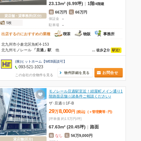
23.13m² (6.99坪)
|
1階
/
4階建
66万円
66万円
敷
礼
貸店舗・貸事務所(区分)
保証金
－
5枚
駐車場
－
出店するのにおすすめの業種
喫茶
物販
事務所
北九州市小倉北区魚町4-153
2
北九州モノレール
「旦過」駅
他
駅近!
…
徒歩
分
(株)ヒットホーム【WEB面談可】
093-521-1023
お問合せ
物件詳細を見る
この会社の全物件を見る
モノレール旦過駅至近！紺屋町メイン通り1
階路面店舗☆諸条件ご相談ください♪
ザ･旦過☆1F-B
29
8,000
万
円
[税込]
(＋管理費等
-
円
)
[坪単価 約1.5万円/坪]
67.63m² (20.45坪)
|
路面
なし
56万9,000円
敷
礼
貸店舗(区分)