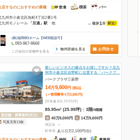
出店するのにおすすめの業種
飲食
喫茶
バー
北九州市小倉北区魚町4丁目2番1号
1
北九州モノレール
「旦過」駅
他
駅近!
…
徒歩
分
(株)福岡BDホーム【WEB面談可】
093-967-8668
お問合せ
物件詳細を見る
この会社の全物件を見る
新しいビジネスの拠点をお探しですか？北九
州市小倉北区吉野町に位置する「パークプ…
パークプラザ三萩野
14
9,600
万
円
[税込]
(＋管理費等
4
万
2,900
円
)
[坪単価 約5,757円/坪]
85.95m² (25.99坪)
|
3階
/
4階建
貸店舗・貸事務所(区分)
40万8,000円
14万9,600円
敷
礼
写真充実13枚
保証金
－
駐車場
あり(1万2,100円/台)
出店するのにおすすめの業種
物販
美容
事務所