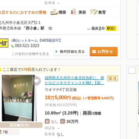
駐車場
－
出店するのにおすすめの業種
喫茶
美容
教育
北九州市小倉北区大門2-1
2
JR鹿児島本線
「西小倉」駅
他
駅近!
…
徒歩
分
(株)ヒットホーム【WEB面談可】
093-521-1023
お問合せ
物件詳細を見る
この会社の全物件を見る
ここ最近で
178回
見られています！
福岡県北九州市小倉北区魚町に、新
たなビジネスチャンスを掴む【築…
ウオマチ4丁目店舗
16
5,000
万
円
[税込]
(＋管理費等
4,425
円
)
[坪単価 約5.0万円/坪]
10.89m² (3.29坪)
|
路面
/
1階建
なし
30万円
敷
礼
貸店舗(区分)
保証金
－
7枚
駐車場
なし