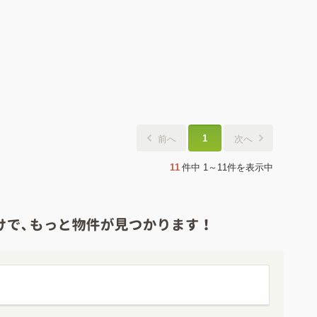
1
前へ
次へ
11
件中
1～11件
を表示中