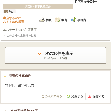
24
竹下駅
徒歩
分
貸店舗・貸事務所(区分)
9枚
出店するのに
物販
教育
事務所
おすすめの業種
エステートつかさ 西新店
この会社の全物件を見る
次の
10
件を表示
（
11～20
件目／全
60
件）
現在の検索条件
竹下駅
｜
築15年以内
この検索条件を
変更する
保存する
この検索結果をシェア