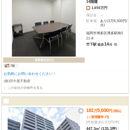
14階建
1,650万円
敷
保証金
－
駐車場
あり(1万6,500円/
台)
福岡市博多区博多駅南5
21-8
14
竹下駅
他
徒歩
分
貸事務所(区分)
7枚
お気軽にお問い合わせください！
(株)田中屋不動産
この会社の全物件を見る
181
5,000
万
円
[税込]
-
(＋管理費等
円
)
[坪単価 約1.3万円/坪]
447.3m² (135.3坪)
|