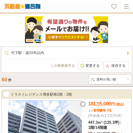
竹下駅
｜
築15年以内
この検索条件を
変更する
保存する
60
件
トラストレジデンス博多駅南1階・2階
181
5,000
万
円
[税込]
-
(＋管理費等
円
)
[坪単価 約1.3万円/坪]
447.3m² (135.3坪)
|
1階
/
14階建