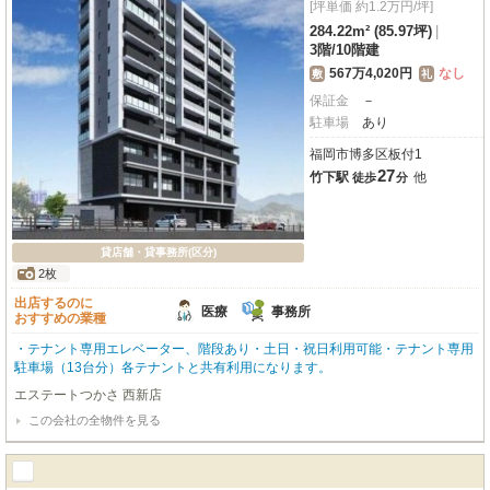
[坪単価 約1.2万円/坪]
284.22m² (85.97坪)
|
3階
/
10階建
567万4,020円
なし
敷
礼
保証金
－
駐車場
あり
福岡市博多区板付1
27
竹下駅
他
徒歩
分
貸店舗・貸事務所(区分)
2枚
出店するのに
医療
事務所
おすすめの業種
・テナント専用エレベーター、階段あり・土日・祝日利用可能・テナント専用
駐車場（13台分）各テナントと共有利用になります。
エステートつかさ 西新店
この会社の全物件を見る