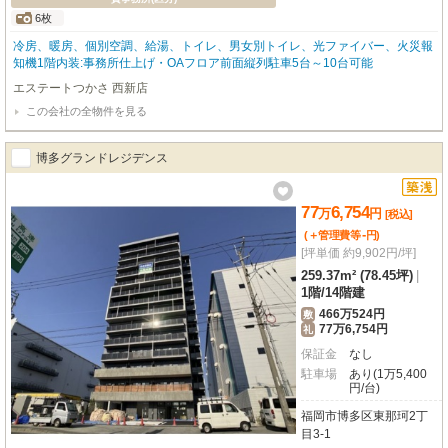
6枚
冷房、暖房、個別空調、給湯、トイレ、男女別トイレ、光ファイバー、火災報
知機1階内装:事務所仕上げ・OAフロア前面縦列駐車5台～10台可能
エステートつかさ 西新店
この会社の全物件を見る
博多グランドレジデンス
77
6,754
万
円
[税込]
-
(＋管理費等
円
)
[坪単価 約9,902円/坪]
259.37m² (78.45坪)
|
1階
/
14階建
466万524円
敷
77万6,754円
礼
保証金
なし
駐車場
あり(1万5,400
円/台)
福岡市博多区東那珂2丁
目3-1