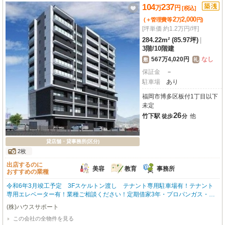
104
237
万
円
[税込]
2
2,000
(＋管理費等
万
円
)
[坪単価 約1.2万円/坪]
284.22m² (85.97坪)
|
3階
/
10階建
567万4,020円
なし
敷
礼
保証金
－
駐車場
あり
福岡市博多区板付1丁目以下
未定
26
竹下駅
他
徒歩
分
貸店舗・貸事務所(区分)
2枚
出店するのに
美容
教育
事務所
おすすめの業種
令和6年3月竣工予定 3Fスケルトン渡し テナント専用駐車場有！テナント
専用エレベーター有！業種ご相談ください！定期借家3年・プロパンガス・未
入居・テナント専用エレベーター、階段あり・土日・祝日利用可能・テナント
(株)ハウスサポート
専用駐車場（13台分）各テナントと共有利用になります。＊入居時期に関しま
この会社の全物件を見る
しては予定です。＊内覧につきましてはお問い合わせください。保証会社