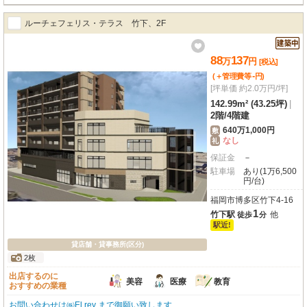
有、全保連株式会社、初回保証料100％（更新料 月額総賃料10％）※契約者
や条件によっては、内容が変更になる場合があります。
ルーチェフェリス・テラス 竹下、2F
88
137
万
円
[税込]
-
(＋管理費等
円
)
[坪単価 約2.0万円/坪]
142.99m² (43.25坪)
|
2階
/
4階建
640万1,000円
敷
なし
礼
保証金
－
駐車場
あり(1万6,500
円/台)
福岡市博多区竹下4-16
1
竹下駅
他
徒歩
分
駅近!
貸店舗・貸事務所(区分)
2枚
出店するのに
美容
医療
教育
おすすめの業種
お問い合わせは㈱El rey まで御願い致します