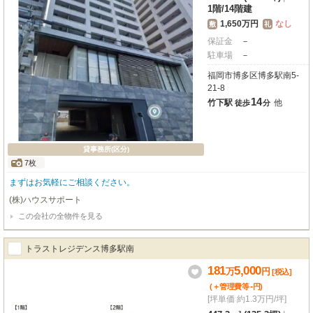
1階
/
14階建
1,650万円
なし
敷
礼
保証金
－
駐車場
－
福岡市博多区博多駅南5-
21-8
14
竹下駅
他
徒歩
分
貸事務所(区分)
7枚
まずはお気軽にご相談ください。
(株)ハウスサポート
この会社の全物件を見る
トラストレジデンス博多駅南
181
5,000
万
円
[税込]
-
(＋管理費等
円
)
[坪単価 約1.3万円/坪]