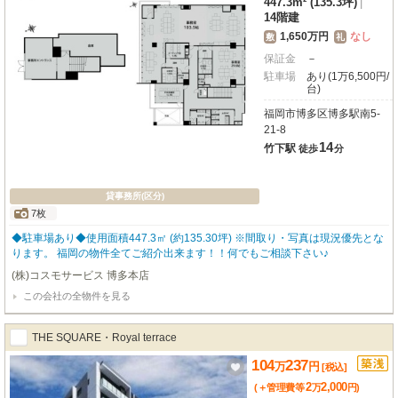
447.3m² (135.3坪)
|
14階建
1,650万円
なし
敷
礼
保証金
－
駐車場
あり(1万6,500円/
台)
福岡市博多区博多駅南5-
21-8
14
竹下駅
徒歩
分
貸事務所(区分)
7枚
◆駐車場あり◆使用面積447.3㎡ (約135.30坪) ※間取り・写真は現況優先とな
ります。 福岡の物件全てご紹介出来ます！！何でもご相談下さい♪
(株)コスモサービス 博多本店
この会社の全物件を見る
THE SQUARE・Royal terrace
104
237
万
円
[税込]
2
2,000
(＋管理費等
万
円
)