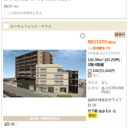
(株)El rey
この会社の全物件を見る
ルーチェフェリス・テラス
88
137
万
円
[税込]
-
(＋管理費等
円
)
[坪単価 約2.0万円/坪]
142.99m² (43.25坪)
|
2階
/
4階建
640万1,000円
敷
なし
礼
保証金
なし
駐車場
あり(1万6,500
円/台)
福岡市博多区竹下４丁
目 16-
1
竹下駅
他
徒歩
分
駅近!
貸店舗・貸事務所(区分)
2枚