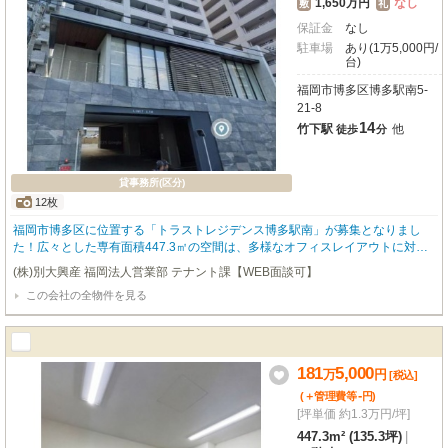
1,650万円
なし
敷
礼
保証金
なし
駐車場
あり(1万5,000円/
台)
福岡市博多区博多駅南5-
21-8
14
竹下駅
他
徒歩
分
貸事務所(区分)
12枚
福岡市博多区に位置する「トラストレジデンス博多駅南」が募集となりまし
た！広々とした専有面積447.3㎡の空間は、多様なオフィスレイアウトに対応
し快適で理想的な環境をご提供します。エレベーター完備、男女別トイレも嬉
(株)別大興産 福岡法人営業部 テナント課【WEB面談可】
しいポイントです！敷地内には駐車場も最大で12台分可能！車通勤や来客が多
この会社の全物件を見る
い企業様にもおすすめのテナント物件です。ぜひ一度、現地をご覧ください。
181
5,000
万
円
[税込]
-
(＋管理費等
円
)
[坪単価 約1.3万円/坪]
447.3m² (135.3坪)
|