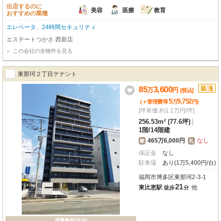
出店するのに
美容
医療
教育
おすすめの業種
エレベータ、24時間セキュリティ
エステートつかさ 西新店
この会社の全物件を見る
東那珂２丁目テナント
85
3,600
万
円
[税込]
5
9,752
(＋管理費等
万
円
)
[坪単価 約1.1万円/坪]
256.53m² (77.6坪)
|
1階
/
14階建
465万6,000円
なし
敷
礼
保証金
なし
駐車場
あり(1万5,400円/台)
福岡市博多区東那珂2-3-1
21
東比恵駅
他
徒歩
分
貸事務所(区分)