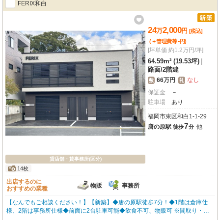
FERIX和白
24
2,000
万
円
[税込]
-
(＋管理費等
円
)
[坪単価 約1.2万円/坪]
64.59m² (19.53坪)
|
路面
/
2階建
66万円
なし
敷
礼
保証金
－
駐車場
あり
福岡市東区和白1-1-29
7
唐の原駅
他
徒歩
分
貸店舗・貸事務所(区分)
14枚
出店するのに
物販
事務所
おすすめの業種
【なんでもご相談ください！】【新築】◆唐の原駅徒歩7分！◆1階は倉庫仕
様、2階は事務所仕様◆前面に2台駐車可能◆飲食不可、物販可 ※間取り・写真
は現況優先となります。 内覧をご希望の方はお気軽にお申し付けください！