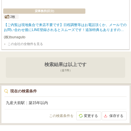
貸事務所(区分)
2枚
【ご内覧は現地集合で来店不要です】日程調整等はお電話頂くか、メールでの
お問い合わせ後にLINE登録されるとスムーズです！追加特典もありますので
詳細はお気軽にお問い合わせ下さい♪
(株)tsunaguto
この会社の全物件を見る
検索結果は以上です
（全
7
件）
現在の検索条件
九産大前駅
｜
築15年以内
この検索条件を
変更する
保存する