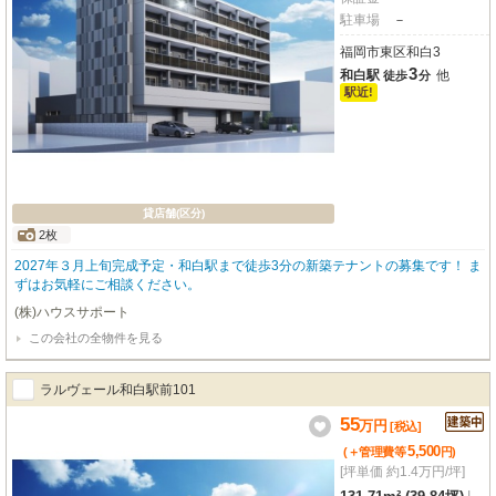
駐車場
－
福岡市東区和白3
3
和白駅
他
徒歩
分
駅近!
貸店舗(区分)
2枚
2027年３月上旬完成予定・和白駅まで徒歩3分の新築テナントの募集です！ ま
ずはお気軽にご相談ください。
(株)ハウスサポート
この会社の全物件を見る
ラルヴェール和白駅前101
55
万
円
[税込]
5,500
(＋管理費等
円
)
[坪単価 約1.4万円/坪]