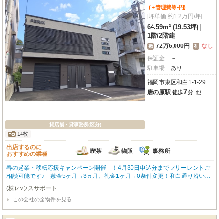
-
(＋管理費等
円
)
[坪単価 約1.2万円/坪]
64.59m² (19.53坪)
|
1階
/
2階建
72万6,000円
なし
敷
礼
保証金
－
駐車場
あり
福岡市東区和白1-1-29
7
唐の原駅
他
徒歩
分
貸店舗・貸事務所(区分)
14枚
出店するのに
喫茶
物販
事務所
おすすめの業種
春の起業・移転応援キャンペーン開催！！4月30日申込分までフリーレントご
相談可能です♪ 敷金5ヶ月→3ヵ月、礼金1ヶ月→0条件変更！和白通り沿いロ
ードサイドの新築倉庫事務所☆1階は倉庫仕様、2階は事務所仕様となってお
(株)ハウスサポート
り、前面に駐車区画2台分確保もできます。「西日本鉄道貝塚線 唐の原駅」
この会社の全物件を見る
「鹿児島本線 九産大前駅」も徒歩圏内で、博多や天神方面からのバスの本数
も多く、交通インフラも充実し通勤にも便利なエリアです☆常時ご案内受付し
ております。気軽にお問い合わせください♪