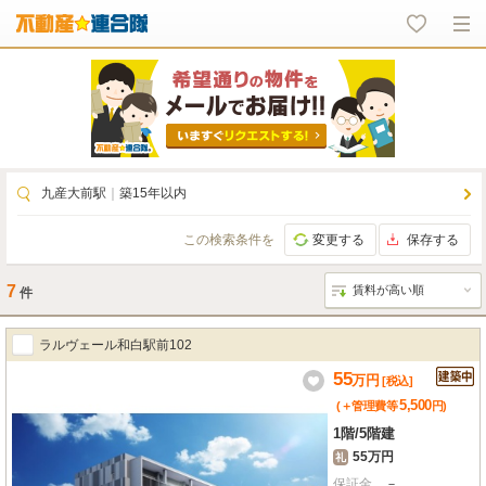
九産大前駅
｜
築15年以内
この検索条件を
変更する
保存する
7
件
ラルヴェール和白駅前102
55
万
円
[税込]
5,500
(＋管理費等
円
)
1階
/
5階建
55万円
礼
保証金
－