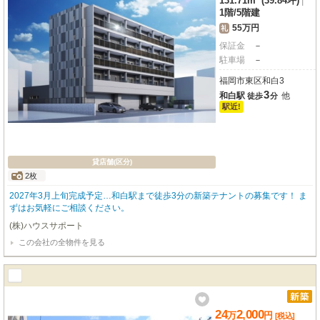
131.71m² (39.84坪)
|
1階
/
5階建
55万円
礼
保証金
－
駐車場
－
福岡市東区和白3
3
和白駅
他
徒歩
分
駅近!
貸店舗(区分)
2枚
2027年3月上旬完成予定…和白駅まで徒歩3分の新築テナントの募集です！ ま
ずはお気軽にご相談ください。
(株)ハウスサポート
この会社の全物件を見る
24
2,000
万
円
[税込]