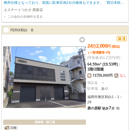
務所仕様となっており、前面に駐車区画2台分確保もできます。「西日本鉄道
貝塚線 唐の原駅」「鹿児島本線 九産大前駅」も徒歩圏内で、博多・天神方面
エステートつかさ 西新店
からのバスの本数も多く、交通インフラも充実し通勤にも便利なエリアです。
この会社の全物件を見る
FERIX和白 B
24
2,000
万
円
[税込]
-
(＋管理費等
円
)
[坪単価 約1.2万円/坪]
64.59m² (19.53坪)
|
1階
/
2階建
72万6,000円
なし
敷
礼
保証金
－
駐車場
あり
福岡市東区和白1－1－
29
7
唐の原駅
他
徒歩
分
貸倉庫・貸工場
10枚