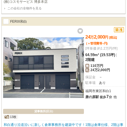
(株)コスモサービス 博多本店
福岡の物件全てご紹介出来ます！！何でもご相談下さい♪
この会社の全物件を見る
FERIX和白
24
2,000
万
円
[税込]
-
(＋管理費等
円
)
[坪単価 約1.2万円/坪]
64.59m² (19.53坪)
|
2階建
110万円
敷
24万2,000円
礼
保証金
－
駐車場
あり
福岡市東区和白1
7
唐の原駅
他
徒歩
分
貸事務所(区分)
13枚
和白通り沿道沿いに新しく倉庫事務所を建築中です！1階は倉庫仕様、2階は事