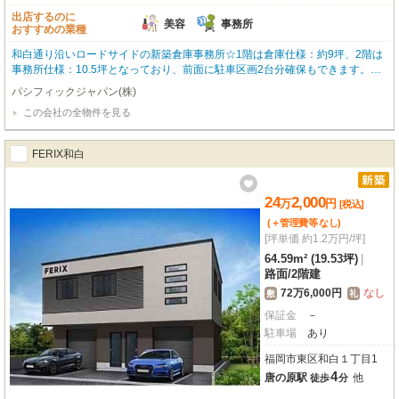
出店するのに
美容
事務所
おすすめの業種
和白通り沿いロードサイドの新築倉庫事務所☆1階は倉庫仕様：約9坪、2階は
事務所仕様：10.5坪となっており、前面に駐車区画2台分確保もできます。
「西日本鉄道貝塚線 唐の原駅」「鹿児島本線 九産大前駅」も徒歩圏内で、博
パシフィックジャパン(株)
多や天神方面からのバスの本数も多く、交通インフラも充実し通勤にも便利な
この会社の全物件を見る
エリアです。お気軽にお問い合わせください！
FERIX和白
24
2,000
万
円
[税込]
(＋管理費等
なし
)
[坪単価 約1.2万円/坪]
64.59m² (19.53坪)
|
路面
/
2階建
72万6,000円
なし
敷
礼
保証金
－
駐車場
あり
福岡市東区和白１丁目1
4
唐の原駅
他
徒歩
分