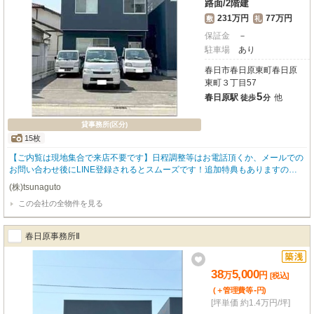
路面
/
2階建
231万円
77万円
敷
礼
保証金
－
駐車場
あり
春日市春日原東町春日原
東町３丁目57
5
春日原駅
他
徒歩
分
貸事務所(区分)
15枚
【ご内覧は現地集合で来店不要です】日程調整等はお電話頂くか、メールでの
お問い合わせ後にLINE登録されるとスムーズです！追加特典もありますので
詳細はお気軽にお問い合わせ下さい♪
(株)tsunaguto
この会社の全物件を見る
春日原事務所Ⅱ
38
5,000
万
円
[税込]
-
(＋管理費等
円
)
[坪単価 約1.4万円/坪]