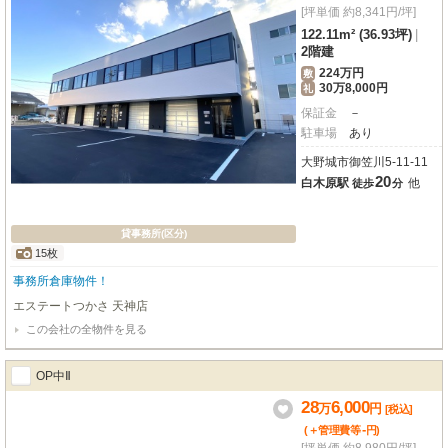
[坪単価 約8,341円/坪]
122.11m² (36.93坪)
|
2階建
224万円
敷
30万8,000円
礼
保証金
－
駐車場
あり
大野城市御笠川5-11-11
20
白木原駅
他
徒歩
分
貸事務所(区分)
15枚
事務所倉庫物件！
エステートつかさ 天神店
この会社の全物件を見る
OP中Ⅱ
28
6,000
万
円
[税込]
-
(＋管理費等
円
)