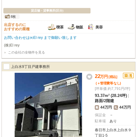
貸店舗・貸事務所(区分)
8枚
出店するのに
喫茶
物販
美容
おすすめの業種
お問い合わせは㈱El rey まで御願い致します
(株)El rey
この会社の全物件を見る
上白水9丁目戸建事務所
22
万
円
[税込]
(＋管理費等
なし
)
[坪単価 約7,791円/坪]
93.37m² (28.24坪)
|
路面
/
2階建
44万円
44万円
敷
礼
保証金
－
駐車場
あり
春日市上白水上白水９
丁目1-5