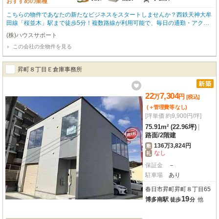
おすすめの業種
こちらの物件であなたの新たなビジネスをスタートしませんか？西鉄天神大牟
田線「桜並木」駅まで徒歩5分！複数路線が利用可能で、毎日の通勤・アクセ
スに便利な立地です。幹線道路沿いに位置しており、高い視認性も期待できま
(株)ハウスサポート
す。2024年3月築の未使用物件で、広々とした74.94㎡の空間は、様々な業種
この会社の全物件を見る
に対応可能です。敷金ゼロで初期費用を抑えられるのも大きな魅力。喫茶・カ
フェ（軽飲食はご相談ください）、小売・物販、事務所など、幅広いビジネス
におすすめです。周辺にはコンビニ、ドラッグストア、スーパー、郵便局など
昇町８丁目Ｅ倉庫事務所
が揃い、ビジネスをサポートする環境が整っています。この機会にぜひご検討
ください。お問い合わせをお待ちしております！
22
7,304
万
円
[税込]
(＋管理費等
なし
)
[坪単価 約9,900円/坪]
75.91m² (22.96坪)
|
路面
/
2階建
136万3,824円
敷
なし
礼
保証金
－
駐車場
あり
春日市昇町昇町８丁目65
19
博多南駅
他
徒歩
分