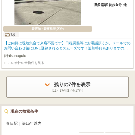
5
博多南駅
他
徒歩
分
貸店舗・貸事務所(区分)
7枚
【ご内覧は現地集合で来店不要です】日程調整等はお電話頂くか、メールでの
お問い合わせ後にLINE登録されるとスムーズです！追加特典もありますので
詳細はお気軽にお問い合わせ下さい♪
(株)tsunaguto
この会社の全物件を見る
残りの
7
件を表示
（
11～17
件目／全
17
件）
現在の検索条件
春日駅
｜
築15年以内