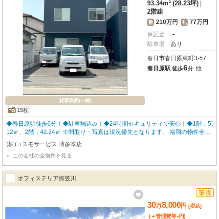
93.34m² (28.23坪)
|
2階建
210万円
77万円
敷
礼
保証金
－
駐車場
あり
春日市春日原東町3-57
6
春日原駅
他
徒歩
分
貸事務所(一棟)
15枚
◆春日原駅徒歩6分！◆駐車場込み！◆24時間セキュリティで安心！◆1階：51.
12㎡、2階：42.24㎡ ※間取り・写真は現況優先となります。 福岡の物件全て
ご紹介出来ます！！何でもご相談下さい♪
(株)コスモサービス 博多本店
この会社の全物件を見る
オフィステリア御笠川
30
8,000
万
円
[税込]
-
(＋管理費等
円
)