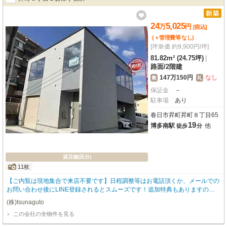
はコンビニ、飲食店、スーパーなどが充実しており、日々の業務をサポートす
る利便性も魅力。この快適な環境で、あなたのビジネスを大きく飛躍させませ
んか？
24
5,025
万
円
[税込]
(＋管理費等
なし
)
[坪単価 約9,900円/坪]
81.82m² (24.75坪)
|
路面
/
2階建
147万150円
なし
敷
礼
保証金
－
駐車場
あり
春日市昇町昇町８丁目65
19
博多南駅
他
徒歩
分
貸店舗(区分)
11枚
【ご内覧は現地集合で来店不要です】日程調整等はお電話頂くか、メールでの
お問い合わせ後にLINE登録されるとスムーズです！追加特典もありますので
詳細はお気軽にお問い合わせ下さい♪
(株)tsunaguto
この会社の全物件を見る