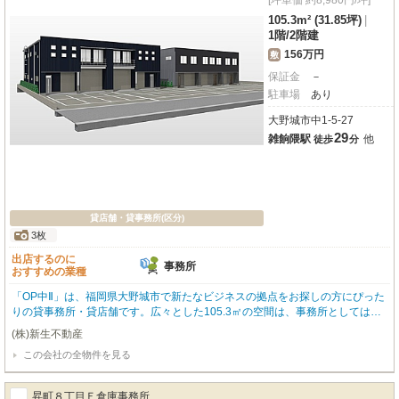
[坪単価 約8,980円/坪]
105.3m² (31.85坪)
|
1階
/
2階建
156万円
敷
保証金
－
駐車場
あり
大野城市中1-5-27
29
雑餉隈駅
他
徒歩
分
貸店舗・貸事務所(区分)
3枚
出店するのに
事務所
おすすめの業種
「OP中Ⅱ」は、福岡県大野城市で新たなビジネスの拠点をお探しの方にぴった
りの貸事務所・貸店舗です。広々とした105.3㎡の空間は、事務所としてはも
ちろん、倉庫を併設したいニーズにも柔軟に対応できます。無料で6台分の駐
(株)新生不動産
車場が付いているのは、お客様や従業員様にとって大変嬉しいポイント。OA
この会社の全物件を見る
フロア、エアコン、照明器具が完備され、快適な業務環境をすぐにスタートで
きます。さらに、24時間セキュリティーで安心感も◎。デザイナーズ物件なら
ではの洗練された空間は、訪れる方にも好印象を与えることでしょう。周辺に
昇町８丁目Ｅ倉庫事務所