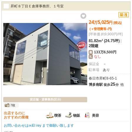
昇町８丁目Ｅ倉庫事務所、１号室
24
5,025
万
円
[税込]
-
(＋管理費等
円
)
[坪単価 約9,900円/坪]
81.82m² (24.75坪)
|
2階建
133万6,500円
敷
なし
礼
保証金
－
駐車場
あり
春日市昇町8-65-1
25
博多南駅
他
徒歩
分
貸店舗・貸事務所(区分)
7枚
出店するのに
喫茶
物販
美容
おすすめの業種
お問い合わせは㈱El rey まで御願い致します