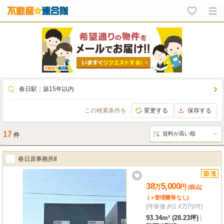
春日駅
｜
築15年以内
この検索条件を
変更する
保存する
17
件
春日原事務所Ⅱ
38
5,000
万
円
[税込]
(＋管理費等
なし
)
[坪単価 約1.4万円/坪]
93.34m² (28.23坪)
|