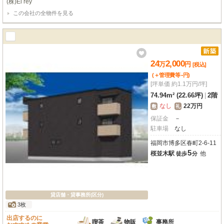
(株)El rey
この会社の全物件を見る
24
2,000
万
円
[税込]
-
(＋管理費等
円
)
[坪単価 約1.1万円/坪]
74.94m² (22.66坪)
|
2階
なし
22万円
敷
礼
保証金
－
駐車場
なし
福岡市博多区春町2-6-11
5
桜並木駅
他
徒歩
分
貸店舗・貸事務所(区分)
3枚
出店するのに
喫茶
物販
事務所