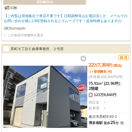
貸店舗(区分)
11枚
【ご内覧は現地集合で来店不要です】日程調整等はお電話頂くか、メールでの
お問い合わせ後にLINE登録されるとスムーズです！追加特典もありますので
詳細はお気軽にお問い合わせ下さい♪
(株)tsunaguto
この会社の全物件を見る
昇町８丁目Ｅ倉庫事務所、２号室
22
7,304
万
円
[税込]
-
(＋管理費等
円
)
[坪単価 約9,900円/坪]
75.91m² (22.96坪)
|
2階建
123万9,840円
敷
保証金
－
駐車場
－
春日市昇町8-65-1
25
博多南駅
他
徒歩
分