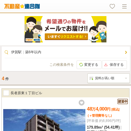
伊賀駅
｜
築6年以内
この検索条件を
変更する
保存する
4
件
長者原東１丁目ビル
48
4,000
万
円
[税込]
(＋管理費等
なし
)
[坪単価 約8,896円/坪]
179.89m² (54.41坪)
|