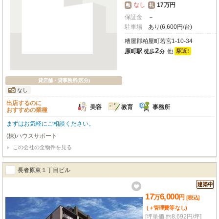
なし
17万円
敷
礼
保証金
－
駐車場
あり(6,600円/台)
糟屋郡粕屋町若宮1-10-34
2
原町駅
他
駅近!
徒歩
分
貸店舗・貸事務所(区分)
なし
出店するのに
美容
教育
事務所
おすすめの業種
まずはお気軽にご相談ください。
(株)ハウスサポート
この会社の全物件を見る
長者原東１丁目ビル
17
6,000
万
円
[税込]
(＋管理費等
なし
)
[坪単価 約8,692円/坪]