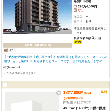
路面
/
10階建
290万4,000円
敷
なし
礼
保証金
－
駐車場
あり
糟屋郡粕屋町長者原東１
丁目1
3
長者原駅
他
徒歩
分
駅近!
貸店舗・貸事務所(区分)
2枚
【ご内覧は現地集合で来店不要です】日程調整等はお電話頂くか、メールでの
お問い合わせ後にLINE登録されるとスムーズです！追加特典もありますので
詳細はお気軽にお問い合わせ下さい♪
(株)tsunaguto
この会社の全物件を見る
18
7,000
万
円
[税込]
-
(＋管理費等
円
)
[坪単価 約1.3万円/坪]
48.65m² (14.71坪)
|
2階
/
2階建