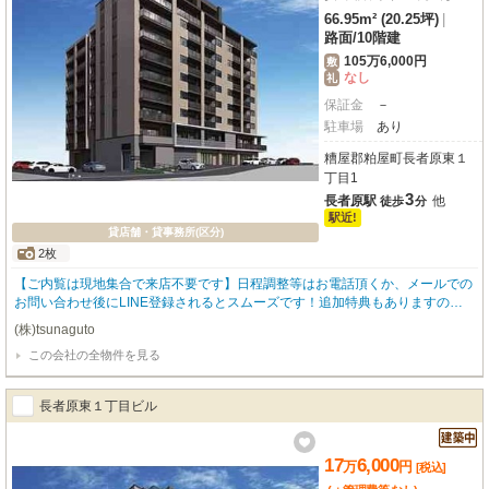
66.95m² (20.25坪)
|
路面
/
10階建
105万6,000円
敷
なし
礼
保証金
－
駐車場
あり
糟屋郡粕屋町長者原東１
丁目1
3
長者原駅
他
徒歩
分
駅近!
貸店舗・貸事務所(区分)
2枚
【ご内覧は現地集合で来店不要です】日程調整等はお電話頂くか、メールでの
お問い合わせ後にLINE登録されるとスムーズです！追加特典もありますので
詳細はお気軽にお問い合わせ下さい♪
(株)tsunaguto
この会社の全物件を見る
長者原東１丁目ビル
17
6,000
万
円
[税込]