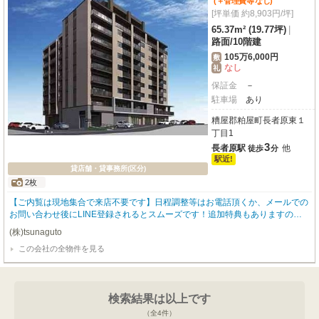
(＋管理費等
なし
)
[坪単価 約8,903円/坪]
65.37m² (19.77坪)
|
路面
/
10階建
105万6,000円
敷
なし
礼
保証金
－
駐車場
あり
糟屋郡粕屋町長者原東１
丁目1
3
長者原駅
他
徒歩
分
駅近!
貸店舗・貸事務所(区分)
2枚
【ご内覧は現地集合で来店不要です】日程調整等はお電話頂くか、メールでの
お問い合わせ後にLINE登録されるとスムーズです！追加特典もありますので
詳細はお気軽にお問い合わせ下さい♪
(株)tsunaguto
この会社の全物件を見る
検索結果は以上です
（全
4
件）