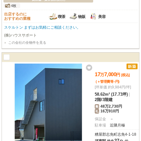
4枚
出店するのに
喫茶
物販
美容
おすすめの業種
スケルトン まずはお気軽にご相談ください。
(株)ハウスサポート
この会社の全物件を見る
17
7,000
万
円
[税込]
-
(＋管理費等
円
)
[坪単価 約9,984円/坪]
58.62m² (17.73坪)
|
2階
/
3階建
48万2,730円
敷
16万910円
礼
保証金
－
駐車場
近隣月極
糟屋郡志免町志免4-1-18
27