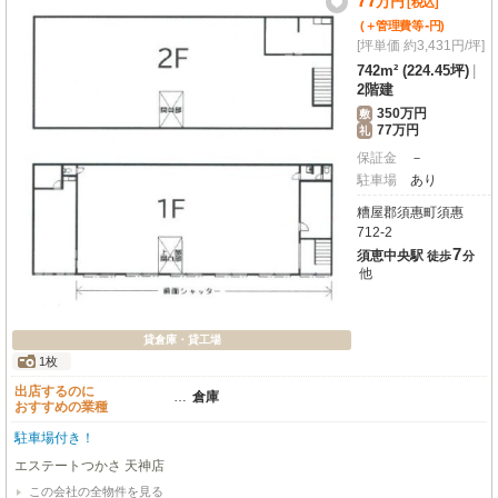
77
万
円
[税込]
※間仕切り用の横柱は撤去します ◆サービス品：基本構造部以外全て ◆損
-
(＋管理費等
円
)
害賠償責任特約付総合保険：加入必須（借主実費） ◆電気代：管理会社検針
[坪単価 約3,431円/坪]
後請求 ◆解約予告：３ヶ月前 ◆短期解約違約金：１年未満２ヶ月・２年未
満１ヶ月 ◆消費税改定特約有り
742m² (224.45坪)
|
2階建
350万円
敷
77万円
礼
保証金
－
駐車場
あり
糟屋郡須惠町須惠
712-2
7
須恵中央駅
徒歩
分
他
貸倉庫・貸工場
1枚
出店するのに
…
倉庫
おすすめの業種
駐車場付き！
エステートつかさ 天神店
この会社の全物件を見る