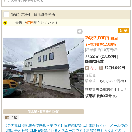
この会社の全物件を見る
仮称）志免4丁目店舗事務所
ここ最近で
47回
見られています！
24
2,000
万
円
[税込]
5,500
(＋管理費等
円
)
[坪単価 約1.0万円/坪]
77.22m² (23.35坪)
|
路面
/
2階建
なし
72万6,000円
敷
礼
保証金
－
駐車場
あり(8,800円/台)
糟屋郡志免町志免４丁目7
22
須恵駅
他
徒歩
分
貸店舗・貸事務所(区分)
11枚
【ご内覧は現地集合で来店不要です】日程調整等はお電話頂くか、メールでの
お問い合わせ後にLINE登録されるとスムーズです！追加特典もありますので