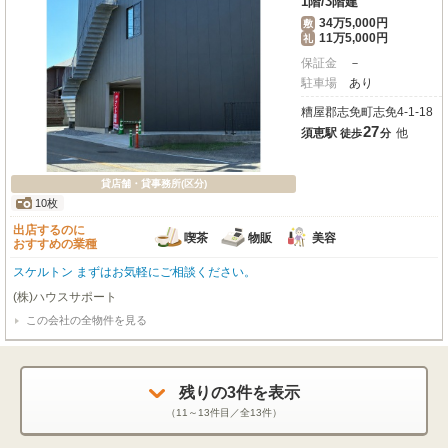
1階
/
3階建
34万5,000円
敷
11万5,000円
礼
保証金
－
駐車場
あり
糟屋郡志免町志免4-1-18
27
須恵駅
他
徒歩
分
貸店舗・貸事務所(区分)
10枚
出店するのに
喫茶
物販
美容
おすすめの業種
スケルトン まずはお気軽にご相談ください。
(株)ハウスサポート
この会社の全物件を見る
残りの
3
件を表示
（
11～13
件目／全
13
件）