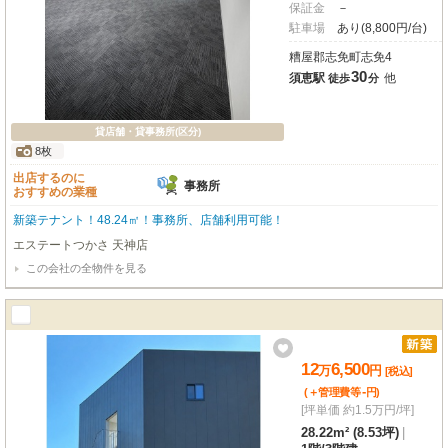
保証金
－
駐車場
あり(8,800円/台)
糟屋郡志免町志免4
30
須恵駅
他
徒歩
分
貸店舗・貸事務所(区分)
8枚
出店するのに
事務所
おすすめの業種
新築テナント！48.24㎡！事務所、店舗利用可能！
エステートつかさ 天神店
この会社の全物件を見る
12
6,500
万
円
[税込]
-
(＋管理費等
円
)
[坪単価 約1.5万円/坪]
28.22m² (8.53坪)
|