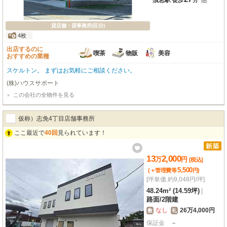
須恵駅
他
徒歩
分
貸店舗・貸事務所(区分)
4枚
出店するのに
喫茶
物販
美容
おすすめの業種
スケルトン。 まずはお気軽にご相談ください。
(株)ハウスサポート
この会社の全物件を見る
仮称）志免4丁目店舗事務所
ここ最近で
40回
見られています！
13
2,000
万
円
[税込]
5,500
(＋管理費等
円
)
[坪単価 約9,048円/坪]
48.24m² (14.59坪)
|
路面
/
2階建
なし
26万4,000円
敷
礼
保証金
－