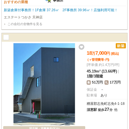
事務所
おすすめの業種
新築倉庫付事務所！1F倉庫 37.26㎡ 2F事務所 39.96㎡！店舗利用可能！
エステートつかさ 天神店
この会社の全物件を見る
18
7,000
万
円
[税込]
-
(＋管理費等
円
)
[坪単価 約1.4万円/坪]
45.19m² (13.66坪)
|
1階
/
3階建
51万円
17万円
敷
礼
保証金
－
駐車場
あり
糟屋郡志免町志免4-1-18
27
須恵駅
他
徒歩
分
貸店舗・貸事務所(区分)