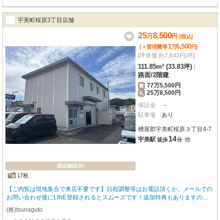
宇美町桜原3丁目店舗
25
8,500
万
円
[税込]
1
6,500
(＋管理費等
万
円
)
[坪単価 約7,642円/坪]
111.85m² (33.83坪)
|
路面
/
2階建
77万5,500円
敷
25万8,500円
礼
保証金
－
駐車場
あり
糟屋郡宇美町桜原３丁目4-7
14
宇美駅
他
徒歩
分
貸店舗(区分)
17枚
【ご内覧は現地集合で来店不要です】日程調整等はお電話頂くか、メールでの
お問い合わせ後にLINE登録されるとスムーズです！追加特典もありますので
詳細はお気軽にお問い合わせ下さい♪
(株)tsunaguto