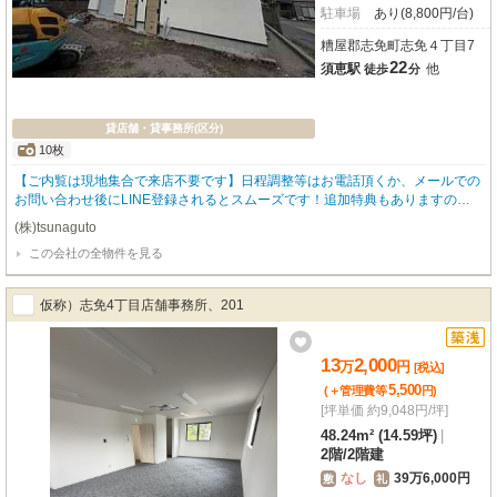
駐車場
あり(8,800円/台)
糟屋郡志免町志免４丁目7
22
須恵駅
他
徒歩
分
貸店舗・貸事務所(区分)
10枚
【ご内覧は現地集合で来店不要です】日程調整等はお電話頂くか、メールでの
お問い合わせ後にLINE登録されるとスムーズです！追加特典もありますので
詳細はお気軽にお問い合わせ下さい♪
(株)tsunaguto
この会社の全物件を見る
仮称）志免4丁目店舗事務所、201
13
2,000
万
円
[税込]
5,500
(＋管理費等
円
)
[坪単価 約9,048円/坪]
48.24m² (14.59坪)
|
2階
/
2階建
なし
39万6,000円
敷
礼