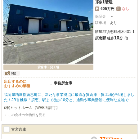
1階
/
1階建
605万円
なし
敷
礼
保証金
－
駐車場
あり
糟屋郡須惠町植木431-1
10
須恵駅
他
徒歩
分
貸倉庫・貸工場
6枚
出店するのに
…
事務所倉庫
おすすめの業種
福岡県糟屋郡須惠町に、新たな事業拠点に最適な貸倉庫・貸工場が登場しまし
た！JR香椎線「須恵」駅まで徒歩10分と、通勤や事業活動に便利な立地で
す。2024年4月築の鉄骨造、約677㎡の広々とした平屋建て。荷物の搬入出も
(株)ヒットホーム【WEB面談可】
スムーズに行え、大型車も進入可能です。複数台の駐車が可能な無料駐車場も
この会社の全物件を見る
確保されており、車両でのアクセスも安心です。照明器具や給排水設備も整備
済みで、事務所スペースを設けての作業拠点としても活用できます。礼金ゼロ
も初期費用を抑えたい方に嬉しいポイント。物流倉庫、作業所、事務所利用な
古宮倉庫
ど、幅広いビジネスニーズに対応します。この新しい環境で、事業の可能性を
広げませんか？内覧は事前予約制ですので、お気軽にお問い合わせください。