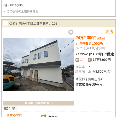
詳細はお気軽にお問い合わせ下さい♪
(株)tsunaguto
この会社の全物件を見る
仮称）志免4丁目店舗事務所、102
24
2,000
万
円
[税込]
5,500
(＋管理費等
円
)
[坪単価 約1.0万円/坪]
77.22m² (23.35坪)
|
2階建
なし
72万6,000円
敷
礼
保証金
－
駐車場
あり(8,800円/台)
糟屋郡志免町志免4
30
須恵駅
他
徒歩
分
貸店舗・貸事務所(区分)
10枚
出店するのに