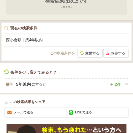
検索結果は以上です
る、雰囲気ある店舗づくりが実現できます。また、敷金0円のため初期費用を
抑えてスタートできるのも魅力のひとつ。周辺にはコンビニやスーパー、大型
（全
1
件）
商業施設「リバーウォーク北九州」もあり、人の流れが期待できる賑わいある
エリアです。“ただの店舗”ではなく、“世界観を発信する場所”として。この新
しい空間で、あなたの理想のお店を形にしてみませんか？ぜひ一度、現地をご
内覧ください。
現在の検索条件
西小倉駅
｜
築4年以内
この検索条件を
変更する
保存する
条件を少し変えてみると？
5年以内
2
築年
にすると
件
この検索結果をシェア
メールで送る
LINEで送る