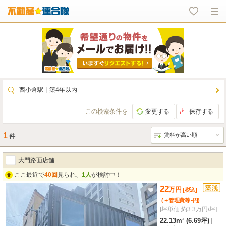
西小倉駅
｜
築4年以内
この検索条件を
変更する
保存する
1
件
大門路面店舗
ここ最近で
40回
見られ、
1人
が検討中！
22
万
円
[税込]
-
(＋管理費等
円
)
[坪単価 約3.3万円/坪]
22.13m² (6.69坪)
|