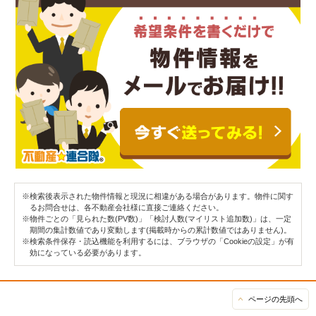
※検索後表示された物件情報と現況に相違がある場合があります。物件に関す
るお問合せは、各不動産会社様に直接ご連絡ください。
※物件ごとの「見られた数(PV数)」「検討人数(マイリスト追加数)」は、一定
期間の集計数値であり変動します(掲載時からの累計数値ではありません)。
※検索条件保存・読込機能を利用するには、ブラウザの「Cookieの設定」が有
効になっている必要があります。
ページの先頭へ