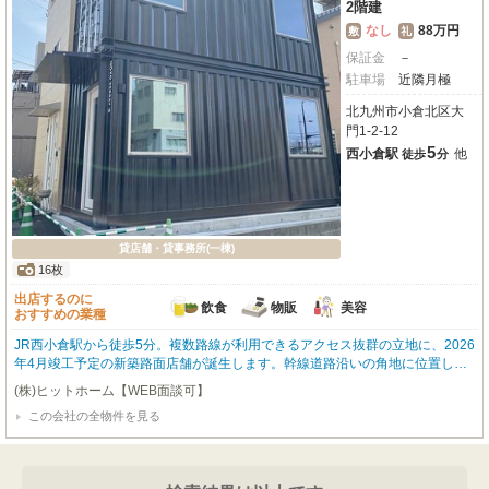
2階建
なし
88万円
敷
礼
保証金
－
駐車場
近隣月極
北九州市小倉北区大
門1-2-12
5
西小倉駅
他
徒歩
分
貸店舗・貸事務所(一棟)
16枚
出店するのに
飲食
物販
美容
おすすめの業種
JR西小倉駅から徒歩5分。複数路線が利用できるアクセス抜群の立地に、2026
年4月竣工予定の新築路面店舗が誕生します。幹線道路沿いの角地に位置し、
視認性も良好な集客力の高いロケーションです。専有面積22.13㎡の室内はス
(株)ヒットホーム【WEB面談可】
ケルトン渡し。給排水設備も整っており、重飲食を含む飲食店、物販、美容・
この会社の全物件を見る
健康系店舗まで幅広い業種に対応可能です。特におすすめしたいのが、近年ラ
イダーやアウトドア好きから人気を集める“コンテナハウス”の無骨なアイアン
素材やモルタル調の内装でヴィンテージ感のある空間は、ライダーズカフェや
アパレル、セレクトショップとも相性がよく、昼と夜で違った表情を楽しめ