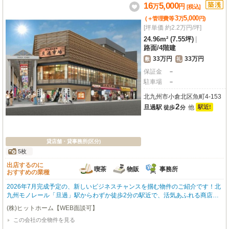
16
5,000
万
円
ませんか？
[税込]
3
5,000
(＋管理費等
万
円
)
[坪単価 約2.2万円/坪]
24.96m² (7.55坪)
|
路面
/
4階建
33万円
33万円
敷
礼
保証金
－
駐車場
－
北九州市小倉北区魚町4-153
2
旦過駅
他
駅近!
徒歩
分
貸店舗・貸事務所(区分)
5枚
出店するのに
喫茶
物販
事務所
おすすめの業種
2026年7月完成予定の、新しいビジネスチャンスを掴む物件のご紹介です！北
九州モノレール「旦過」駅からわずか徒歩2分の駅近で、活気あふれる商店街
に面した抜群のロケーションが魅力です。約23.13㎡の広さで、1階路面店とい
(株)ヒットホーム【WEB面談可】
う視認性の高さも嬉しいポイント。内装はスケルトンなので、お客様の思い描
この会社の全物件を見る
く理想の店舗空間を自由にデザインしていただけます。喫茶・カフェ、小売・