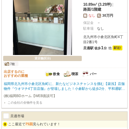
10.89m² (3.29坪)
|
路面
/
1階建
なし
30万円
敷
礼
保証金
－
駐車場
なし
北九州市小倉北区魚町4丁
目2番1号
1
旦過駅
他
駅近!
徒歩
分
貸店舗(区分)
7枚
出店するのに
飲食
喫茶
バー
おすすめの業種
福岡県北九州市小倉北区魚町に、新たなビジネスチャンスを掴む【築浅】店舗
物件『ウオマチ4丁目店舗』が登場しました！小倉駅から徒歩2分、平和通駅・
旦過駅からはなんと徒歩1分の【駅近】ロケーションが魅力です。複数路線が
(株)福岡BDホーム【WEB面談可】
利用でき、お客様にとってもスタッフの方にとってもアクセスは抜群ですよ。
この会社の全物件を見る
旦過市場の入口、小文字通りに面したこの路面店は、昼夜問わず多くの人通り
で賑わうエリア。コンビニや100円ショップ、飲食店も近く、集客に期待が持
てます。約33.06㎡の広々とした空間は、スケルトン仕様なので、お客様のイ
旦過市場
メージ通りの店舗を自由にデザインしていただけます。飲食全般からバー・カ
フェまで幅広い業種におすすめです。敷金0円で初期費用を抑えられるのも嬉
ここ最近で
75回
見られています！
しいポイントですね。新しいお店のスタートを、この魅力的な場所で始めてみ