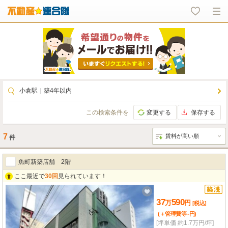
小倉駅
｜
築4年以内
この検索条件を
変更する
保存する
7
件
魚町新築店舗 2階
ここ最近で
30回
見られています！
37
590
万
円
[税込]
-
(＋管理費等
円
)
[坪単価 約1.7万円/坪]