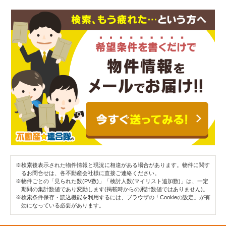
※検索後表示された物件情報と現況に相違がある場合があります。物件に関す
るお問合せは、各不動産会社様に直接ご連絡ください。
※物件ごとの「見られた数(PV数)」「検討人数(マイリスト追加数)」は、一定
期間の集計数値であり変動します(掲載時からの累計数値ではありません)。
※検索条件保存・読込機能を利用するには、ブラウザの「Cookieの設定」が有
効になっている必要があります。