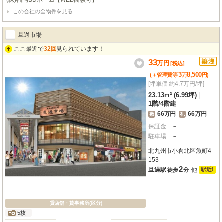
(株)福岡BDホーム【WEB面談可】
この会社の全物件を見る
旦過市場
ここ最近で
32回
見られています！
33
万
円
[税込]
3
8,500
(＋管理費等
万
円
)
[坪単価 約4.7万円/坪]
23.13m² (6.99坪)
|
1階
/
4階建
66万円
66万円
敷
礼
保証金
－
駐車場
－
北九州市小倉北区魚町4-
153
2
旦過駅
他
駅近!
徒歩
分
貸店舗・貸事務所(区分)
5枚