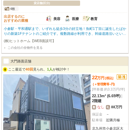
貸店舗(区分)
4枚
出店するのに
美容
医療
教育
おすすめの業種
小倉駅・平和通駅まで、いずれも徒歩3分の好立地！魚町1丁目に誕生したばか
りの新築1Fテナントのご紹介です。複数路線が利用でき、幹線道路沿いという
視認性も兼ね備えた、集客力の高いエリア。周辺には人気の飲食店や商業施設
(株)ヒットホーム【WEB面談可】
が立ち並び、多くの人々が行き交います。専有面積69.96㎡（約21.16坪）の
この会社の全物件を見る
広々とした空間は、スケルトン渡しのため、お客様のこだわりを反映した店舗
づくりが可能です。開業の初期費用を抑えたい方にも良いお知らせです！敷金
ゼロ、さらにフリーレント2ヶ月のキャンペーンを実施中（期間中のみ要確
大門路面店舗
認）！美容・医療・教育関係、物販店舗、事務所、飲食店など、幅広い業種に
対応できる、ビジネスに魅力的な物件です。この機会にぜひ一度、現地をご覧
ここ最近で
40回
見られ、
1人
が検討中！
ください！まずはお気軽にお問い合わせください。
22
万
円
[税込]
-
(＋管理費等
円
)
[坪単価 約3.3万円/坪]
22.13m² (6.69坪)
|
2階建
なし
88万円
敷
礼
保証金
－
駐車場
近隣月極
北九州市小倉北区大