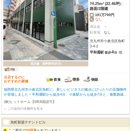
74.25m² (22.46坪)
|
路面
/
2階建
101万700円
敷
なし
礼
保証金
－
駐車場
なし
北九州市小倉北区魚町
3-4-2
4
平和通駅
他
徒歩
分
貸店舗・貸事務所(区分)
8枚
出店するのに
飲食
喫茶
物販
おすすめの業種
福岡県北九州市小倉北区魚町に、新しいビジネスの拠点にぴったりの店舗物件
が登場しました！平和通駅から徒歩4分、小倉駅からも徒歩7分と、複数路線が
利用できる便利な立地が魅力です。駅前立地で商店街に面し、幹線道路沿いの
(株)ヒットホーム【WEB面談可】
路面店なので、視認性も抜群。前面ガラス張りで開放感があり、お客様の目を
この会社の全物件を見る
惹きつけます。約74.25㎡の広々とした空間は、スケルトン渡しのため、お客
様の理想の店舗デザインを自由に実現できます。ガス・給排水設備も完備して
おり、重飲食を含む飲食店全般、カフェ、小売・物販はもちろん、事務所や美
魚町新築テナントビル
容業、医療、各種教室など、幅広い業種にご対応可能です。築浅で綺麗な物件
で、周辺にはドン・キホーテやマツモトキヨシ、飲食店も多く、集客力も期待
ここ最近で
50回
見られています！