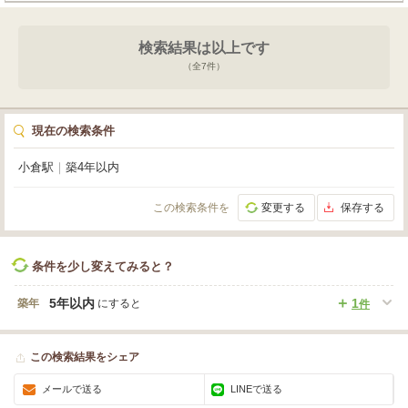
物販、事務所など、幅広い業種におすすめです。周辺にはコンビニやスーパ
ー、飲食店が充実しており、集客にも期待が持てます。エレベーターやガス・
給排水設備も完備。新しい一歩を踏み出すあなたの夢を応援する、この特別な
検索結果は以上です
場所で、ぜひ成功への扉を開いてみませんか？
（全
7
件）
現在の検索条件
小倉駅
｜
築4年以内
この検索条件を
変更する
保存する
条件を少し変えてみると？
5年以内
1
築年
にすると
件
この検索結果をシェア
メールで送る
LINEで送る