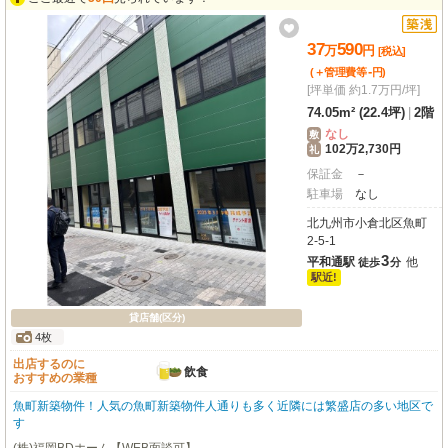
できます。礼金ゼロなのも嬉しいポイント。新しい一歩を踏み出すあなたを応
援する、魅力いっぱいの物件です。ぜひ一度ご内覧ください！
37
590
万
円
[税込]
-
(＋管理費等
円
)
[坪単価 約1.7万円/坪]
74.05m² (22.4坪)
|
2階
なし
敷
102万2,730円
礼
保証金
－
駐車場
なし
北九州市小倉北区魚町
2-5-1
3
平和通駅
他
徒歩
分
駅近!
貸店舗(区分)
4枚
出店するのに
飲食
おすすめの業種
魚町新築物件！人気の魚町新築物件人通りも多く近隣には繁盛店の多い地区で
す