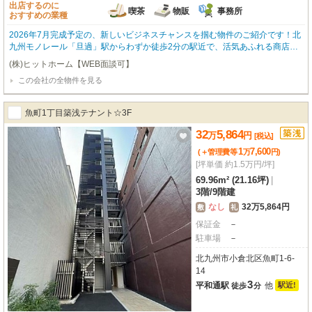
出店するのに
喫茶
物販
事務所
おすすめの業種
2026年7月完成予定の、新しいビジネスチャンスを掴む物件のご紹介です！北
九州モノレール「旦過」駅からわずか徒歩2分の駅近で、活気あふれる商店街
に面した抜群のロケーションが魅力です。約23.13㎡の広さで、1階路面店とい
(株)ヒットホーム【WEB面談可】
う視認性の高さも嬉しいポイント。内装はスケルトンなので、お客様の思い描
この会社の全物件を見る
く理想の店舗空間を自由にデザインしていただけます。喫茶・カフェ、小売・
物販、事務所など、幅広い業種におすすめです。周辺にはコンビニやスーパ
ー、飲食店が充実しており、集客にも期待が持てます。エレベーターやガス・
魚町1丁目築浅テナント☆3F
給排水設備も完備。新しい一歩を踏み出すあなたの夢を応援する、この特別な
場所で、ぜひ成功への扉を開いてみませんか？
32
5,864
万
円
[税込]
1
7,600
(＋管理費等
万
円
)
[坪単価 約1.5万円/坪]
69.96m² (21.16坪)
|
3階
/
9階建
なし
32万5,864円
敷
礼
保証金
－
駐車場
－
北九州市小倉北区魚町1-6-
14
3
平和通駅
他
駅近!
徒歩
分