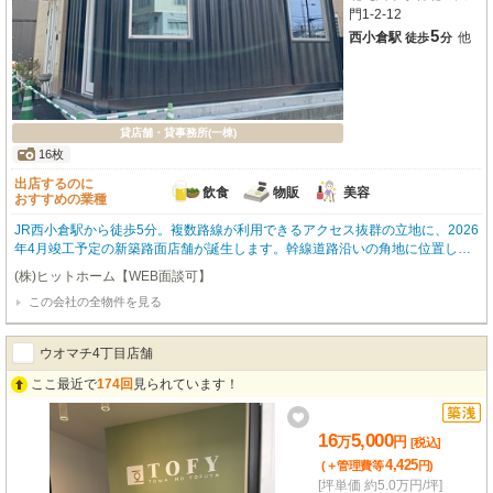
門1-2-12
5
西小倉駅
他
徒歩
分
貸店舗・貸事務所(一棟)
16枚
出店するのに
飲食
物販
美容
おすすめの業種
JR西小倉駅から徒歩5分。複数路線が利用できるアクセス抜群の立地に、2026
年4月竣工予定の新築路面店舗が誕生します。幹線道路沿いの角地に位置し、
視認性も良好な集客力の高いロケーションです。専有面積22.13㎡の室内はス
(株)ヒットホーム【WEB面談可】
ケルトン渡し。給排水設備も整っており、重飲食を含む飲食店、物販、美容・
この会社の全物件を見る
健康系店舗まで幅広い業種に対応可能です。特におすすめしたいのが、近年ラ
イダーやアウトドア好きから人気を集める“コンテナハウス”の無骨なアイアン
素材やモルタル調の内装でヴィンテージ感のある空間は、ライダーズカフェや
ウオマチ4丁目店舗
アパレル、セレクトショップとも相性がよく、昼と夜で違った表情を楽しめ
る、雰囲気ある店舗づくりが実現できます。また、敷金0円のため初期費用を
ここ最近で
174回
見られています！
抑えてスタートできるのも魅力のひとつ。周辺にはコンビニやスーパー、大型
商業施設「リバーウォーク北九州」もあり、人の流れが期待できる賑わいある
エリアです。“ただの店舗”ではなく、“世界観を発信する場所”として。この新
16
5,000
万
円
[税込]
しい空間で、あなたの理想のお店を形にしてみませんか？ぜひ一度、現地をご
4,425
(＋管理費等
円
)
内覧ください。
[坪単価 約5.0万円/坪]