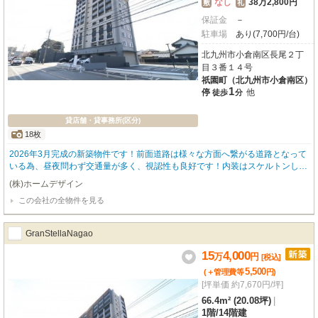
なし
38万2,800円
敷
礼
保証金
－
駐車場
あり(7,700円/台)
北九州市小倉南区長尾２丁
目３番１４号
祇園町（北九州市小倉南区）
1
停
他
徒歩
分
貸店舗・貸事務所(区分)
18枚
2026年3月完成の新築物件です！前面道路は様々な方面へ繋がる道路となって
いる為、昼夜問わず交通量が多く、視認性も良好です！内装はスケルトンしよ
うとなっており、自分だけの店舗をイチから作ることができます☆
(株)ホームデザイン
この会社の全物件を見る
GranStellaNagao
15
4,000
万
円
[税込]
5,500
(＋管理費等
円
)
[坪単価 約7,670円/坪]
66.4m² (20.08坪)
|
1階
/
14階建