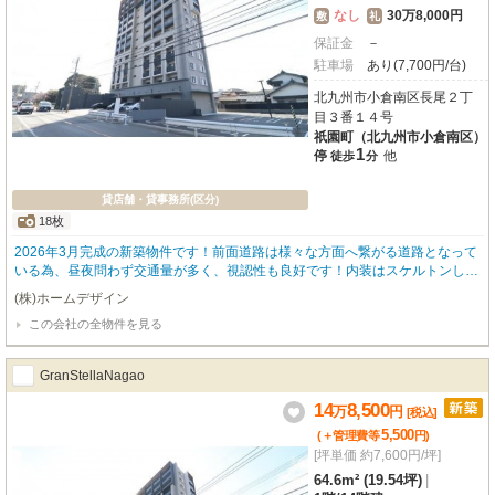
なし
30万8,000円
敷
礼
保証金
－
駐車場
あり(7,700円/台)
北九州市小倉南区長尾２丁
目３番１４号
祇園町（北九州市小倉南区）
1
停
他
徒歩
分
貸店舗・貸事務所(区分)
18枚
2026年3月完成の新築物件です！前面道路は様々な方面へ繋がる道路となって
いる為、昼夜問わず交通量が多く、視認性も良好です！内装はスケルトンしよ
うとなっており、自分だけの店舗をイチから作ることができます☆
(株)ホームデザイン
この会社の全物件を見る
GranStellaNagao
14
8,500
万
円
[税込]
5,500
(＋管理費等
円
)
[坪単価 約7,600円/坪]
64.6m² (19.54坪)
|