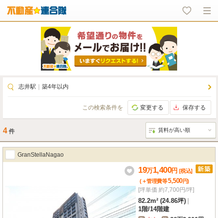
志井駅
｜
築4年以内
この検索条件を
変更する
保存する
4
件
GranStellaNagao
19
1,400
万
円
[税込]
5,500
(＋管理費等
円
)
[坪単価 約7,700円/坪]
82.2m² (24.86坪)
|
1階
/
14階建