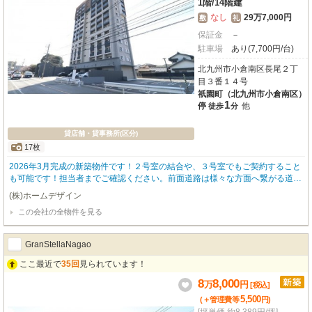
1階
/
14階建
なし
29万7,000円
敷
礼
保証金
－
駐車場
あり(7,700円/台)
北九州市小倉南区長尾２丁
目３番１４号
祇園町（北九州市小倉南区）
1
停
他
徒歩
分
貸店舗・貸事務所(区分)
17枚
2026年3月完成の新築物件です！２号室の結合や、３号室でもご契約すること
も可能です！担当者までご確認ください。前面道路は様々な方面へ繋がる道路
となっている為、昼夜問わず交通量が多く、視認性も良好です！外観も分譲マ
(株)ホームデザイン
ンション並みで、内装はスケルトン仕様となっており、自分だけの店舗をイチ
この会社の全物件を見る
から作ることができます☆隣の号室との壁の一部を取り外して結合することも
可能です！より広い空間として、多様な店舗運用に対応できます！
GranStellaNagao
ここ最近で
35回
見られています！
8
8,000
万
円
[税込]
5,500
(＋管理費等
円
)