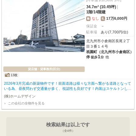
[坪単価 約8,389円/坪]
34.7m² (10.49坪)
|
1階
/
14階建
なし
17万6,000円
敷
礼
保証金
－
駐車場
あり(7,700円/台)
北九州市小倉南区長尾２丁
目３番１４号
祇園町（北九州市小倉南区）
1
停
他
徒歩
分
貸店舗・貸事務所(区分)
13枚
2026年3月完成の新築物件です！前面道路は様々な方面へ繋がる道路となって
いる為、昼夜問わず交通量が多く、視認性も良好です！内装はスケルトンしよ
うとなっており、自分だけの店舗をイチから作ることができます☆
(株)ホームデザイン
この会社の全物件を見る
検索結果は以上です
（全
4
件）