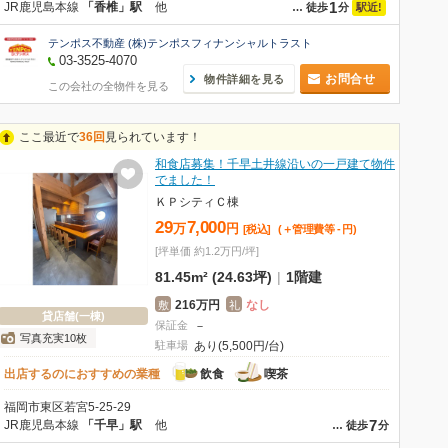
1
JR鹿児島本線
「香椎」駅
他
駅近!
…
徒歩
分
テンポス不動産 (株)テンポスフィナンシャルトラスト
03-3525-4070
お問合せ
物件詳細を見る
この会社の全物件を見る
ここ最近で
36回
見られています！
和食店募集！千早土井線沿いの一戸建て物件
でました！
ＫＰシティＣ棟
29
7,000
万
円
[税込]
(＋管理費等
-
円
)
[坪単価 約1.2万円/坪]
81.45m² (24.63坪)
|
1階建
216万円
なし
敷
礼
貸店舗(一棟)
保証金
－
写真充実10枚
駐車場
あり(5,500円/台)
出店するのにおすすめの業種
飲食
喫茶
福岡市東区若宮5-25-29
7
JR鹿児島本線
「千早」駅
他
…
徒歩
分