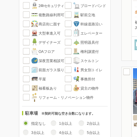
24hセキュリティ
ブロードバンド
複数路線利用可
駅前立地
商店街に面す
幹線道路沿い
大型車進入可
エレベーター
デザイナーズ
照明器具付
OAフロア
権利譲渡付
深夜営業相談可
スケルトン
前面ガラス張り
男女別トイレ
平屋
事務所付
袖看板あり
貸主の物件
リフォーム・リノベーション物件
駐車場
※契約可能な空き台数になります。
指定なし
1台以上
2台以上
3台以上
4台以上
5台以上