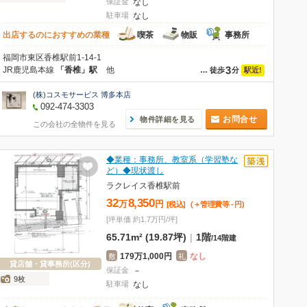
保証金
なし
駐車場
なし
出店するのにおすすめの業種
喫茶
物販
事務所
福岡市東区香椎駅前1-14-1
3
JR鹿児島本線
「香椎」駅
他
駅近!
…
徒歩
分
(株)コスモサービス 博多本店
092-474-3303
お問合せ
物件詳細を見る
この会社の全物件を見る
◆業種：事務所、教室系（学習塾な
ど）◆現状渡し
ラクレイス香椎駅前
32
8,350
万
円
[税込]
(＋管理費等
-
円
)
[坪単価 約1.7万円/坪]
65.71m² (19.87坪)
|
1階
/
14階建
179万1,000円
なし
敷
礼
貸店舗・貸事務所(区分)
保証金
－
9枚
駐車場
なし