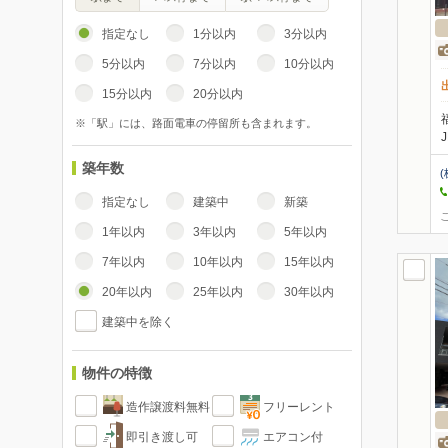
指定なし
1分以内
3分以内
5分以内
7分以内
10分以内
15分以内
20分以内
※「駅」には、路面電車の停留所も含まれます。
築年数
(
指定なし
建築中
新築
1年以内
3年以内
5年以内
7年以内
10年以内
15年以内
20年以内
25年以内
30年以内
建築中を除く
物件の特徴
造作譲渡料無料
フリーレント
即引き渡し可
エアコン付