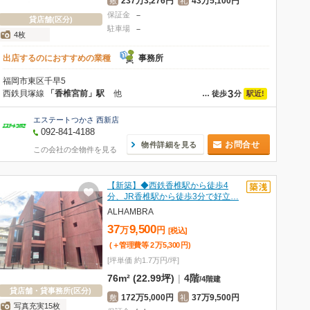
237万3,276円
43万5,100円
敷
礼
保証金
－
貸店舗(区分)
駐車場
－
4枚
出店するのにおすすめの業種
事務所
福岡市東区千早5
3
西鉄貝塚線
「香椎宮前」駅
他
駅近!
…
徒歩
分
エステートつかさ 西新店
092-841-4188
お問合せ
物件詳細を見る
この会社の全物件を見る
【新築】◆西鉄香椎駅から徒歩4
分、JR香椎駅から徒歩3分で好立…
ALHAMBRA
37
9,500
万
円
[税込]
(＋管理費等
2
万
5,300
円
)
[坪単価 約1.7万円/坪]
76m² (22.99坪)
|
4階
/
4階建
貸店舗・貸事務所(区分)
172万5,000円
37万9,500円
敷
礼
写真充実15枚