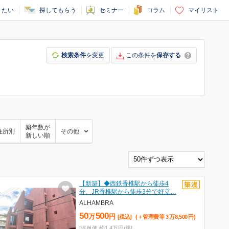
りたい
探してもらう
セミナー
コラム
マイリスト
検索条件
を変更
この条件を
保存する
築年数が
住所別
その他
新しい順
【新築】◆西鉄香椎駅から徒歩4
分、JR香椎駅から徒歩3分で好立…
ALHAMBRA
50
500
万
円
[税込]
(＋管理費等
3
万
8,500
円
)
[坪単価 約1.4万円/坪]