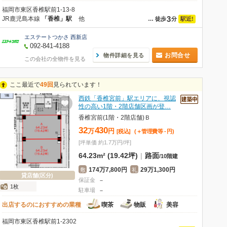
福岡市東区香椎駅前1-13-8
3
JR鹿児島本線
「香椎」駅
他
駅近!
…
徒歩
分
エステートつかさ 西新店
092-841-4188
お問合せ
物件詳細を見る
この会社の全物件を見る
ここ最近で
49回
見られています！
西鉄「香椎宮前」駅エリアに、視認
性の高い1階・2階店舗区画が登…
香椎宮前(1階・2階店舗)Ｂ
32
430
万
円
[税込]
(＋管理費等
-
円
)
[坪単価 約1.7万円/坪]
64.23m² (19.42坪)
|
路面
/
10階建
174万7,800円
29万1,300円
敷
礼
貸店舗(区分)
保証金
－
1枚
駐車場
－
出店するのにおすすめの業種
喫茶
物販
美容
福岡市東区香椎駅前1-2302