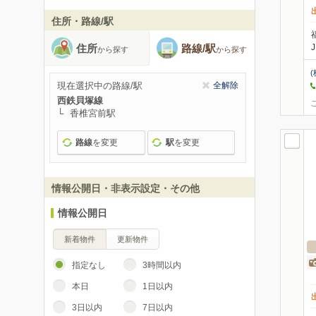
住所・路線/駅
住所
路線/駅
から探す
から探す
(
現在選択中の路線/駅
全解除
西鉄貝塚線
香椎宮前駅
路線
を変更
駅
を変更
情報公開日・非表示設定・その他
情報公開日
新着物件
更新物件
指定なし
3時間以内
本日
1日以内
3日以内
7日以内