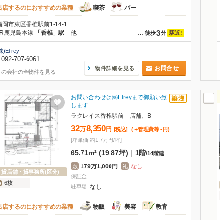
出店するのにおすすめの業種
喫茶
バー
福岡市東区香椎駅前1-14-1
3
JR鹿児島本線
「香椎」駅
他
駅近!
…
徒歩
分
株)El rey
092-707-6061
お問合せ
物件詳細を見る
この会社の全物件を見る
お問い合わせは㈱Elreyまで御願い致
します
ラクレイス香椎駅前 店舗、B
32
8,350
万
円
[税込]
(＋管理費等
-
円
)
[坪単価 約1.7万円/坪]
65.71m² (19.87坪)
|
1階
/
14階建
179万1,000円
なし
敷
礼
貸店舗・貸事務所(区分)
保証金
－
6枚
駐車場
なし
出店するのにおすすめの業種
物販
美容
教育