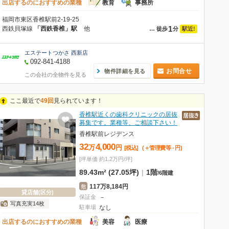
出店するのにおすすめの業種
教育
事務所
福岡市東区香椎駅前2-19-25
1
西鉄貝塚線
「西鉄香椎」駅
他
駅近!
…
徒歩
分
エステートつかさ 西新店
092-841-4188
お問合せ
物件詳細を見る
この会社の全物件を見る
ここ最近で
49回
見られています！
香椎駅近くの歯科クリニックの居抜
募集です。業種等、ご相談下さい！
香椎駅前レジデンス
32
4,000
万
円
[税込]
(＋管理費等
-
円
)
[坪単価 約1.2万円/坪]
89.43m² (27.05坪)
|
1階
/
6階建
117万8,184円
敷
貸店舗(区分)
保証金
－
写真充実14枚
駐車場
なし
出店するのにおすすめの業種
美容
医療