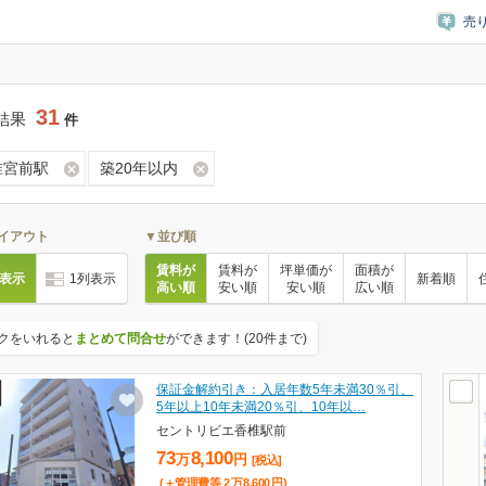
売
31
結果
件
椎宮前駅
築20年以内
イアウト
▼並び順
賃料が
賃料が
坪単価が
面積が
列表示
1列表示
新着順
高い順
安い順
安い順
広い順
クをいれると
まとめて問合せ
ができます！(20件まで)
保証金解約引き：入居年数5年未満30％引、
5年以上10年未満20％引、10年以…
セントリビエ香椎駅前
73
8,100
万
円
[税込]
(＋管理費等
2
万
8,600
円
)