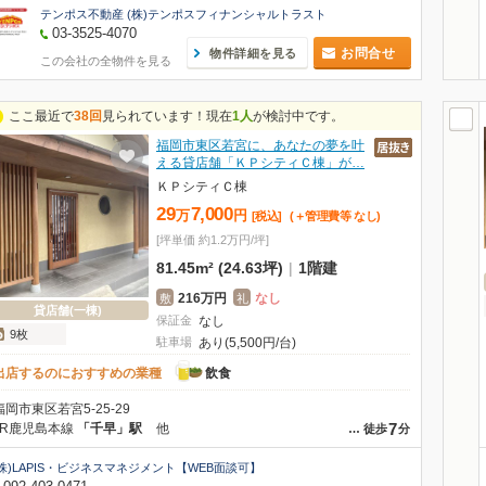
テンポス不動産 (株)テンポスフィナンシャルトラスト
03-3525-4070
お問合せ
物件詳細を見る
この会社の全物件を見る
ここ最近で
38回
見られています！現在
1人
が検討中です。
福岡市東区若宮に、あなたの夢を叶
える貸店舗「ＫＰシティＣ棟」が…
ＫＰシティＣ棟
29
7,000
万
円
[税込]
(＋管理費等
なし
)
[坪単価 約1.2万円/坪]
81.45m² (24.63坪)
|
1階建
216万円
なし
敷
礼
貸店舗(一棟)
保証金
なし
9枚
駐車場
あり(5,500円/台)
出店するのにおすすめの業種
飲食
福岡市東区若宮5-25-29
7
JR鹿児島本線
「千早」駅
他
…
徒歩
分
(株)LAPIS・ビジネスマネジメント【WEB面談可】