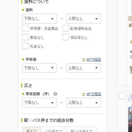
賃料について
賃料
～
管理費・共益費込
駐車場料金込
敷金なし
保証金なし
礼金なし
坪単価
m²で指定
～
広さ
専有面積
（坪）
m²で指定
～
駅・バス停までの徒歩分数
駅まで
バス停まで
駅･バス停まで