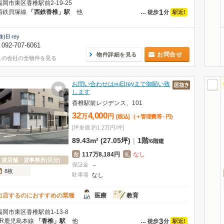
福岡市東区香椎駅前2-19-25
1
西鉄貝塚線
「西鉄香椎」駅
他
駅近!
…
徒歩
分
株)El rey
092-707-6061
お問合せ
物件詳細を見る
この会社の全物件を見る
お問い合わせは㈱Elreyまで御願い致
します
香椎駅前レジデンス、101
32
4,000
万
円
[税込]
(＋管理費等
-
円
)
[坪単価 約1.2万円/坪]
89.43m² (27.05坪)
|
1階
/
6階建
117万8,184円
なし
敷
礼
貸店舗・貸事務所(区分)
保証金
－
8枚
駐車場
なし
出店するのにおすすめの業種
医療
教育
福岡市東区香椎駅前1-13-8
3
JR鹿児島本線
「香椎」駅
他
駅近!
…
徒歩
分