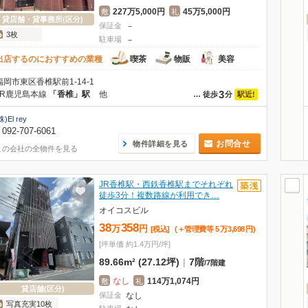
227万5,000円
45万5,000円
敷
礼
貸店舗・貸事務所(区分)
保証金
－
3枚
駐車場
－
出店するのにおすすめの業種
喫茶
物販
美容
福岡市東区香椎駅前1-14-1
3
JR鹿児島本線
「香椎」駅
他
駅近!
…
徒歩
分
株)El rey
092-707-6061
お問合せ
物件詳細を見る
この会社の全物件を見る
JR香椎駅・西鉄香椎駅までそれぞれ
徒歩3分！複数路線が利用でき…
オイコスビル
38
358
万
円
[税込]
(＋管理費等
5
万
3,698
円
)
[坪単価 約1.4万円/坪]
89.66m² (27.12坪)
|
7階
/
7階建
なし
114万1,074円
敷
礼
貸店舗(区分)
保証金
なし
写真充実10枚