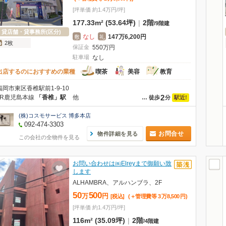
[坪単価 約1.4万円/坪]
177.33m² (53.64坪)
|
2階
/
9階建
貸店舗・貸事務所(区分)
なし
147万6,200円
敷
礼
2枚
保証金
550
万
円
駐車場
なし
出店するのにおすすめの業種
喫茶
美容
教育
福岡市東区香椎駅前1-9-10
2
JR鹿児島本線
「香椎」駅
他
駅近!
…
徒歩
分
(株)コスモサービス 博多本店
092-474-3303
お問合せ
物件詳細を見る
この会社の全物件を見る
お問い合わせは㈱Elreyまで御願い致
します
ALHAMBRA、アルハンブラ、2F
50
500
万
円
[税込]
(＋管理費等
3
万
8,500
円
)
[坪単価 約1.4万円/坪]
116m² (35.09坪)
|
2階
/
4階建