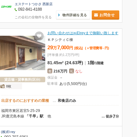
エステートつかさ 西新店
092-841-4188
お問合せ
物件詳細を見る
この会社の全物件を見る
お問い合わせは㈱Elreyまで御願い致します
ＫＰシティＣ棟
29
7,000
万
円
[税込]
(＋管理費等
-
円
)
[坪単価 約1.2万円/坪]
81.45m² (24.63坪)
|
1階
/
1階建
216万円
なし
敷
礼
保証金
－
貸店舗・貸事務所(区分)
駐車場
あり(5,500円/台)
8枚
出店するのにおすすめの業種
…
和食店のみ
福岡市東区若宮5-25-29
7
JR鹿児島本線
「千早」駅
他
…
徒歩
分
(株)El rey