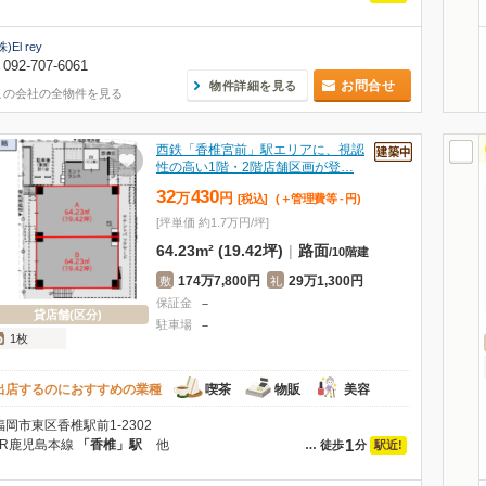
株)El rey
092-707-6061
お問合せ
物件詳細を見る
この会社の全物件を見る
西鉄「香椎宮前」駅エリアに、視認
性の高い1階・2階店舗区画が登…
32
430
万
円
[税込]
(＋管理費等
-
円
)
[坪単価 約1.7万円/坪]
64.23m² (19.42坪)
|
路面
/
10階建
174万7,800円
29万1,300円
敷
礼
保証金
－
貸店舗(区分)
駐車場
－
1枚
出店するのにおすすめの業種
喫茶
物販
美容
福岡市東区香椎駅前1-2302
1
JR鹿児島本線
「香椎」駅
他
駅近!
…
徒歩
分