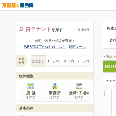
検索
貸テナント
を探す
賃貸物件
香
自宅で内見や相談が可能！
WEB面談可の物件はこちら
｜
対応ツール
▼表示レ
新着
指定なし
1日以内
3日以内
7日以内
物件
2
物件種別
チェッ
店 舗
事務所
倉庫･工場
等
を探す
を探す
を探す
基本条件