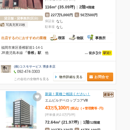
116m² (35.09坪)
|
2階
/
4階建
227万5,000円
50万500円
敷
礼
貸店舗・貸事務所(区分)
保証金
なし
写真充実15枚
駐車場
なし
出店するのにおすすめの業種
喫茶
物販
事務所
福岡市東区香椎駅前1-14-1
3
JR鹿児島本線
「香椎」駅
他
駅近!
…
徒歩
分
(株)コスモサービス 博多本店
092-474-3303
お問合せ
物件詳細を見る
この会社の全物件を見る
新築！業種ご相談ください！
エムビルデベロップコアⅧ
43
5,100
万
円
[税込]
(＋管理費等
-
円
)
[坪単価 約2.0万円/坪]
72.64m² (21.97坪)
|
1階
/
12階建