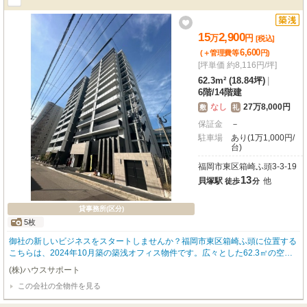
15
2,900
万
円
[税込]
6,600
(＋管理費等
円
)
[坪単価 約8,116円/坪]
62.3m² (18.84坪)
|
6階
/
14階建
なし
27万8,000円
敷
礼
保証金
－
駐車場
あり(1万1,000円/
台)
福岡市東区箱崎ふ頭3-3-19
13
貝塚駅
他
徒歩
分
貸事務所(区分)
5枚
御社の新しいビジネスをスタートしませんか？福岡市東区箱崎ふ頭に位置する
こちらは、2024年10月築の築浅オフィス物件です。広々とした62.3㎡の空間
は、多様なビジネスシーンに対応可能。エアコンやエレベーターはもちろん、
(株)ハウスサポート
インターネット環境やガス・給排水設備も整っており、入居後すぐに快適なオ
この会社の全物件を見る
フィスライフを始められます。貝塚駅まで徒歩13分で、複数路線が利用できる
ため、通勤にも大変便利です。幹線道路沿いの立地は、お客様のアクセスしや