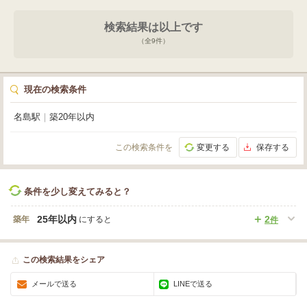
すさにも繋がるでしょう。初期費用を抑えたい方に嬉しい敷金0円。月額11,00
0円で駐車場も完備しており、お車での通勤や来客にも対応できます。周辺に
検索結果は以上です
は公園が点在し、リフレッシュできる環境が整っています。飲食店やコンビ
ニ、病院も徒歩圏内にあり、日々の業務を力強くサポートしてくれるはずで
（全
9
件）
す。この魅力的なオフィスで、御社の夢を実現してください。お問い合わせを
心よりお待ちしております。
現在の検索条件
名島駅
｜
築20年以内
この検索条件を
変更する
保存する
条件を少し変えてみると？
25年以内
2
築年
にすると
件
この検索結果をシェア
メールで送る
LINEで送る