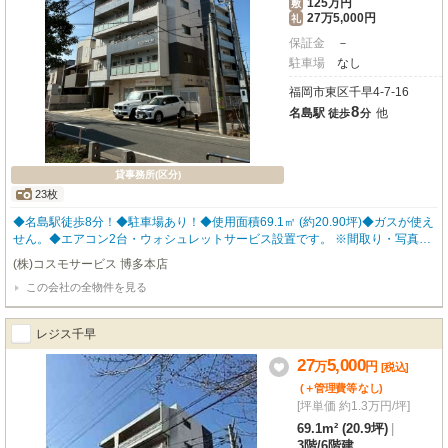
125万円
敷
27万5,000円
礼
保証金
－
駐車場
なし
福岡市東区千早4-7-16
8
名島駅
他
徒歩
分
貸事務所(区分)
23枚
◆名島駅徒歩8分！◆駐車場あり！◆使用面積69.1㎡ (約20.90坪)◆ガスが使えま
せん。◆エアコン2台・ウォシュレットサービス設置です。 ※間取り・写真は
現況優先となります。 福岡の物件全てご紹介出来ます！！何でもご相談下さ
(株)コスモサービス 博多本店
い♪
この会社の全物件を見る
レジス千早
27
5,000
万
円
[税込]
(＋管理費等
なし
)
[坪単価 約1.3万円/坪]
69.1m² (20.9坪)
|
3階
/
6階建