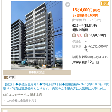
病院も徒歩圏内に揃っており、日々の業務をサポートしてくれるでしょう。駐
車場も完備しているので、お車での通勤も安心。新しいステージを築く拠点と
15
4,000
万
円
[税込]
して、ぜひご検討ください。
6,600
(＋管理費等
円
)
[坪単価 約8,175円/坪]
62.3m² (18.84坪)
|
4階
/
14階建
なし
30万8,000円
敷
礼
保証金
－
駐車場
あり(1万1,000円/
台)
福岡市東区箱崎ふ頭3-3-19
12
貝塚駅
他
徒歩
分
貸事務所(区分)
22枚
【築浅】◆事務所使用可！◆箱崎ふ頭3丁目◆使用面積62.3㎡ (約18.85坪) ※間
取り・写真は現況優先となります。 内覧をご希望の方はお気軽にお申し付け
ください！ 福岡の物件全てご紹介出来ます！！何でもご相談下さい♪
(株)コスモサービス 博多本店
この会社の全物件を見る