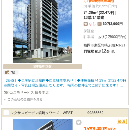
6,600
(＋管理費等
円
)
[坪単価 約8,959円/坪]
74.29m² (22.47坪)
|
13階
/
14階建
なし
60万3,900円
敷
礼
保証金
－
駐車場
あり(2万900円/台)
福岡市東区箱崎ふ頭3-3-21
12
貝塚駅
他
徒歩
分
貸事務所(区分)
7枚
【築浅】◆貝塚駅徒歩圏内◆自走駐車場あり！◆使用面積74.29㎡ (約22.47坪)
※間取り・写真は現況優先となります。 福岡の物件全てご紹介出来ます！！何
でもご相談下さい♪ 内覧をご希望の方はお気軽にお申し付けください！
(株)コスモサービス 博多本店
この会社の全物件を見る
レクサスガーデン箱崎タワーズ WEST 99855562
15
8,400
万
円
[税込]