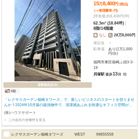
15
8,400
万
円
[税込]
-
(＋管理費等
円
)
[坪単価 約8,408円/坪]
62.3m² (18.84坪)
|
8階
/
14階建
なし
28万8,000円
敷
礼
保証金
－
駐車場
あり(1万1,000
円/台)
福岡市東区箱崎ふ頭3-3-
19
13
貝塚駅
他
徒歩
分
貸事務所(区分)
6枚
「レクサスガーデン箱崎タワーズ」で、新しいビジネスのスタートを切りませ
んか？2024年10月築の築浅物件で、清潔感あふれる快適なオフィス空間が魅
力です。福岡市営地下鉄箱崎線と西鉄貝塚線の「貝塚駅」から徒歩13分、複数
(株)ハウスサポート
路線が利用できるため、通勤や来客にも大変便利です。広々とした2LDK、専
この会社の全物件を見る
有面積62.3㎡の空間は、多様なワークスタイルに対応可能。8階北西向きで明
るく、開放感も感じられます。エアコンやエレベーターはもちろん、インター
ネット環境も整っており、すぐに業務を始められますよ。周辺には「箱崎ふ頭
レクサスガーデン箱崎タワーズ WEST 99855558
2号緑地」などの公園が点在し、リフレッシュにも最適。コンビニや飲食店、