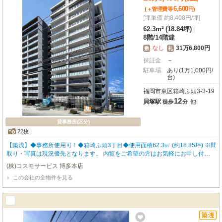
6,600
(＋管理費等
円
)
[坪単価 約8,408円/坪]
62.3m² (18.84坪)
|
8階
/
14階建
なし
31万6,800円
敷
礼
保証金
－
駐車場
あり(1万1,000円/
台)
福岡市東区箱崎ふ頭3-3-19
12
貝塚駅
他
徒歩
分
貸事務所(区分)
22枚
【築浅】◆事務所使用可！◆箱崎ふ頭3丁目◆使用面積62.3㎡ (約18.85坪) ※間
取り・写真は現況優先となります。 内覧をご希望の方はお気軽にお申し付け
ください！ 福岡の物件全てご紹介出来ます！！何でもご相談下さい♪
(株)コスモサービス 博多本店
この会社の全物件を見る