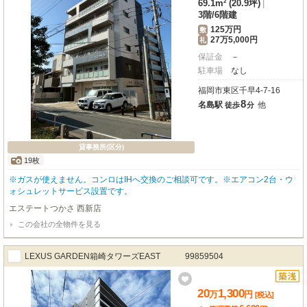
69.1m² (20.9坪)
|
3階
/
6階建
125万円
敷
27万5,000円
礼
保証金
－
駐車場
なし
福岡市東区千早4-7-16
8
名島駅
他
徒歩
分
貸事務所(区分)
19枚
※ガスが使えません。コンロはIHへ交換のご相談可です。※エアコン2台・ウ
ォシュレットサービス設置です。
エステートつかさ 西新店
この会社の全物件を見る
LEXUS GARDEN箱崎タワーズEAST 99859504
20
1,300
万
円
[税込]