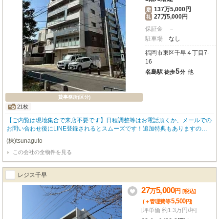
137万5,000円
敷
27万5,000円
礼
保証金
－
駐車場
なし
福岡市東区千早４丁目7-
16
5
名島駅
他
徒歩
分
貸事務所(区分)
21枚
【ご内覧は現地集合で来店不要です】日程調整等はお電話頂くか、メールでの
お問い合わせ後にLINE登録されるとスムーズです！追加特典もありますので
詳細はお気軽にお問い合わせ下さい♪
(株)tsunaguto
この会社の全物件を見る
レジス千早
27
5,000
万
円
[税込]
5,500
(＋管理費等
円
)
[坪単価 約1.3万円/坪]