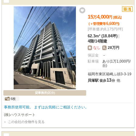
15
4,000
万
円
[税込]
6,600
(＋管理費等
円
)
[坪単価 約8,175円/坪]
62.3m² (18.84坪)
|
4階
/
14階建
なし
28万円
敷
礼
保証金
－
駐車場
あり(1万1,000円/
台)
福岡市東区箱崎ふ頭3-3-19
13
貝塚駅
他
徒歩
分
貸事務所(区分)
6枚
事務所使用可能。 まずはお気軽にご相談ください。
(株)ハウスサポート
この会社の全物件を見る