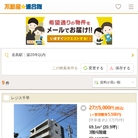
名島駅
｜
築20年以内
この検索条件を
変更する
保存する
9
件
レジス千早
27
5,000
万
円
[税込]
5,500
(＋管理費等
円
)
[坪単価 約1.3万円/坪]
69.1m² (20.9坪)
|
3階
/
6階建