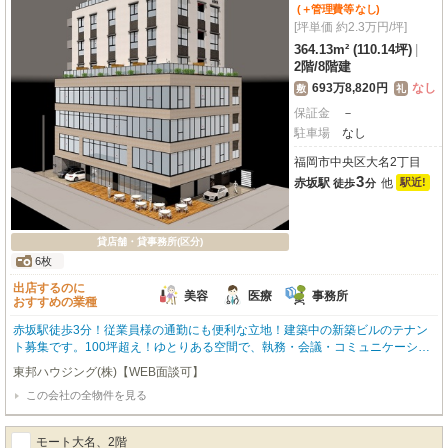
(＋管理費等
なし
)
[坪単価 約2.3万円/坪]
364.13m² (110.14坪)
|
2階
/
8階建
693万8,820円
なし
敷
礼
保証金
－
駐車場
なし
福岡市中央区大名2丁目
3
赤坂駅
他
駅近!
徒歩
分
貸店舗・貸事務所(区分)
6枚
出店するのに
美容
医療
事務所
おすすめの業種
赤坂駅徒歩3分！従業員様の通勤にも便利な立地！建築中の新築ビルのテナン
ト募集です。100坪超え！ゆとりある空間で、執務・会議・コミュニケーショ
ンを一体で設計できます。内装付き（床・壁・天井・空調・照明設備等）。上
東邦ハウジング(株)【WEB面談可】
階にはホテルが入居予定です。角地のため視認性良好です！ ■9:00-17:30まで
この会社の全物件を見る
月～土曜日まで営業中！！(日曜・祝日・年末年始を除く)お気軽にお問い合わ
せください！東邦ハウジング 092-731-4551
モート大名、2階