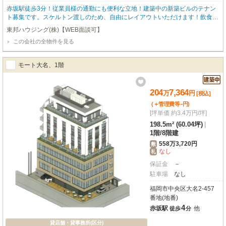
赤坂駅徒歩3分！従業員様の通勤にも便利な立地！建築中の新築ビルのテナン
ト募集です。スケルトン渡しのため、自由にレイアウトいただけます！飲食店
相談可。上階はホテルが入居予定です。■9:00-17:30まで月～土曜日まで営業
東邦ハウジング(株)【WEB面談可】
中！！(日曜・祝日・年末年始を除く)お気軽にお問い合わせください！東邦ハ
この会社の全物件を見る
ウジング 092-731-4551
モート大名、1階
204
7,364
万
円
[税込]
-
(＋管理費等
円
)
[坪単価 約3.4万円/坪]
198.5m² (60.04坪)
|
1階
/
8階建
558万3,720円
敷
なし
礼
保証金
－
駐車場
なし
福岡市中央区大名2-457
番地(地番)
4
赤坂駅
他
徒歩
分
貸店舗・貸事務所(区分)