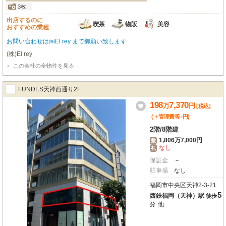
3枚
出店するのに
喫茶
物販
美容
おすすめの業種
お問い合わせは㈱El rey まで御願い致します
(株)El rey
この会社の全物件を見る
FUNDES天神西通り2F
198
7,370
万
円
[税込]
-
(＋管理費等
円
)
2階
/
8階建
1,806万7,000円
敷
なし
礼
保証金
－
駐車場
なし
福岡市中央区天神2-3-21
5
西鉄福岡（天神）駅
徒歩
他
分