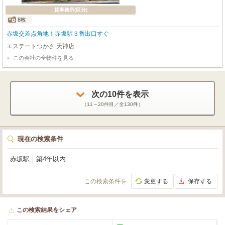
貸事務所(区分)
8枚
赤坂交差点角地！赤坂駅３番出口すぐ
エステートつかさ 天神店
この会社の全物件を見る
次の
10
件を表示
（
11～20
件目／全
130
件）
現在の検索条件
赤坂駅
｜
築4年以内
この検索条件を
変更する
保存する
この検索結果をシェア