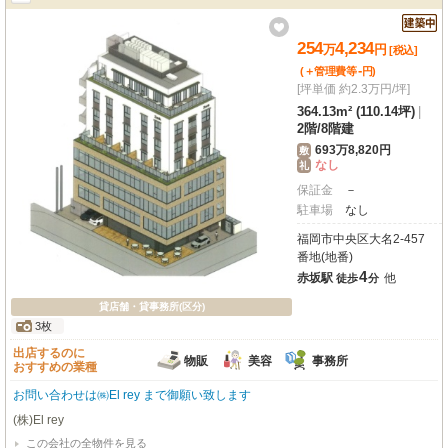
254
4,234
万
円
[税込]
-
(＋管理費等
円
)
[坪単価 約2.3万円/坪]
364.13m² (110.14坪)
|
2階
/
8階建
693万8,820円
敷
なし
礼
保証金
－
駐車場
なし
福岡市中央区大名2-457
番地(地番)
4
赤坂駅
他
徒歩
分
貸店舗・貸事務所(区分)
3枚
出店するのに
物販
美容
事務所
おすすめの業種
お問い合わせは㈱El rey まで御願い致します
(株)El rey
この会社の全物件を見る