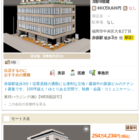
3階
/
8階建
693万8,820円
なし
敷
礼
保証金
－
駐車場
なし
福岡市中央区大名2丁目
3
赤坂駅
他
駅近!
徒歩
分
貸店舗・貸事務所(区分)
6枚
出店するのに
美容
医療
事務所
おすすめの業種
赤坂駅徒歩3分！従業員様の通勤にも便利な立地！建築中の新築ビルのテナン
ト募集です。100坪超え！ゆとりある空間で、執務・会議・コミュニケーショ
ンを一体で設計できます。内装付き（床・壁・天井・空調・照明設備等）。上
東邦ハウジング(株)【WEB面談可】
階にはホテルが入居予定です。角地のため視認性良好です！ ■9:00-17:30まで
この会社の全物件を見る
月～土曜日まで営業中！！(日曜・祝日・年末年始を除く)お気軽にお問い合わ
せください！東邦ハウジング 092-731-4551
モート大名
254
4,234
万
円
[税込]