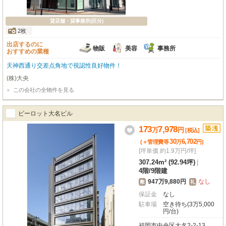
貸店舗・貸事務所(区分)
2枚
出店するのに
物販
美容
事務所
おすすめの業種
天神西通り交差点角地で視認性良好物件！
(株)大央
この会社の全物件を見る
ビーロット大名ビル
173
7,978
万
円
[税込]
30
6,702
(＋管理費等
万
円
)
[坪単価 約1.9万円/坪]
307.24m² (92.94坪)
|
4階
/
9階建
947万9,880円
なし
敷
礼
保証金
なし
駐車場
空き待ち(3万5,000
円/台)
福岡市中央区大名2-2-13