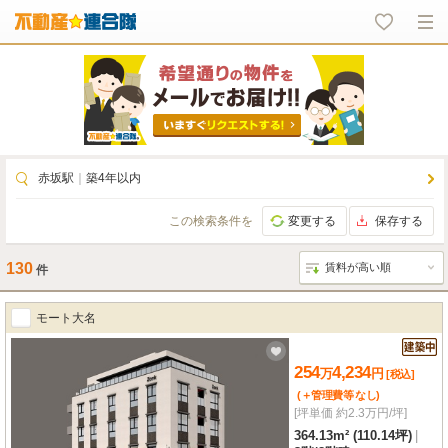
赤坂駅
｜
築4年以内
この検索条件を
変更する
保存する
130
件
モート大名
254
4,234
万
円
[税込]
(＋管理費等
なし
)
[坪単価 約2.3万円/坪]
364.13m² (110.14坪)
|