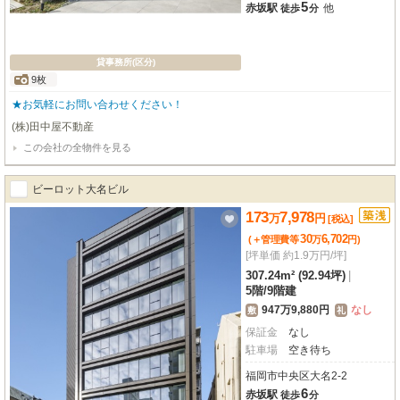
5
赤坂駅
他
徒歩
分
貸事務所(区分)
9枚
★お気軽にお問い合わせください！
(株)田中屋不動産
この会社の全物件を見る
ビーロット大名ビル
173
7,978
万
円
[税込]
30
6,702
(＋管理費等
万
円
)
[坪単価 約1.9万円/坪]
307.24m² (92.94坪)
|
5階
/
9階建
947万9,880円
なし
敷
礼
保証金
なし
駐車場
空き待ち
福岡市中央区大名2-2
6
赤坂駅
徒歩
分