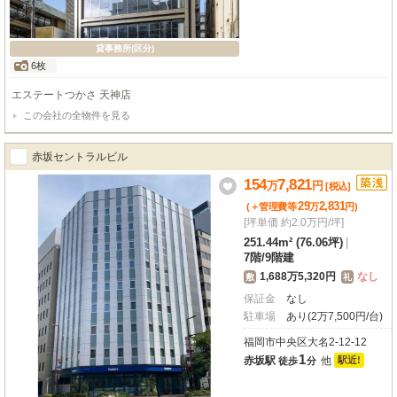
貸事務所(区分)
6枚
エステートつかさ 天神店
この会社の全物件を見る
赤坂セントラルビル
154
7,821
万
円
[税込]
29
2,831
(＋管理費等
万
円
)
[坪単価 約2.0万円/坪]
251.44m² (76.06坪)
|
7階
/
9階建
1,688万5,320円
なし
敷
礼
保証金
なし
駐車場
あり(2万7,500円/台)
福岡市中央区大名2-12-12
1
赤坂駅
他
駅近!
徒歩
分