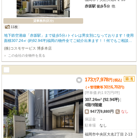
5
赤坂駅
他
徒歩
分
貸事務所(区分)
11枚
地下鉄空港線「赤坂駅」まで徒歩5分♪トイレは男女別になっております！使用
面積307.24㎡ (約92.94坪)福岡の物件全てご紹介出来ます！！何でもご相談下
さい♪★福岡の物件はコスモサービスまで★ 内覧をご希望の方はお気軽にお申
(株)コスモサービス 博多本店
し付けください！ ※室内と間取りは現況優先でお願い致します。
この会社の全物件を見る
173
7,978
万
円
[税込]
30
6,702
(＋管理費等
万
円
)
[坪単価 約1.9万円/坪]
307.24m² (92.94坪)
|
4階
/
9階建
947万9,880円
なし
敷
礼
保証金
－
駐車場
なし
福岡市中央区大名2丁目 2-13