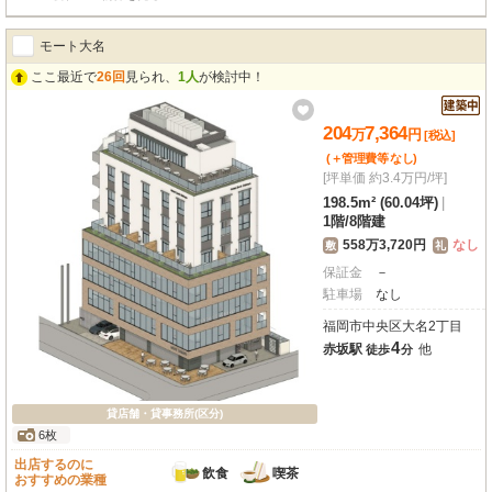
モート大名
ここ最近で
26回
見られ、
1人
が検討中！
204
7,364
万
円
[税込]
(＋管理費等
なし
)
[坪単価 約3.4万円/坪]
198.5m² (60.04坪)
|
1階
/
8階建
558万3,720円
なし
敷
礼
保証金
－
駐車場
なし
福岡市中央区大名2丁目
4
赤坂駅
他
徒歩
分
貸店舗・貸事務所(区分)
6枚
出店するのに
飲食
喫茶
おすすめの業種