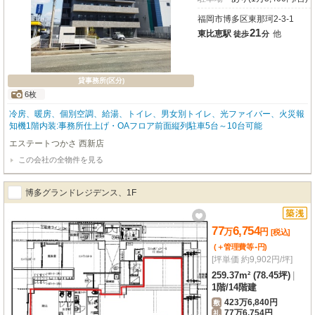
福岡市博多区東那珂2-3-1
21
東比恵駅
他
徒歩
分
貸事務所(区分)
6枚
冷房、暖房、個別空調、給湯、トイレ、男女別トイレ、光ファイバー、火災報
知機1階内装:事務所仕上げ・OAフロア前面縦列駐車5台～10台可能
エステートつかさ 西新店
この会社の全物件を見る
博多グランドレジデンス、1F
77
6,754
万
円
[税込]
-
(＋管理費等
円
)
[坪単価 約9,902円/坪]
259.37m² (78.45坪)
|
1階
/
14階建
423万6,840円
敷
77万6,754円
礼