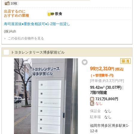
10枚
出店するのに
飲食
おすすめの業種
寿司屋居抜♦重飲食相談可♦1-2階一括貸し
(株)Ash
この会社の全物件を見る
トヨタレンタリース博多駅前ビル
99
2,310
万
円
[税込]
-
(＋管理費等
円
)
[坪単価 約3.3万円/坪]
99.42m² (30.07坪)
|
7階
/
9階建
721万6,800円
敷
なし
礼
保証金
なし
駐車場
なし
福岡市博多区博多駅東1-
12-8