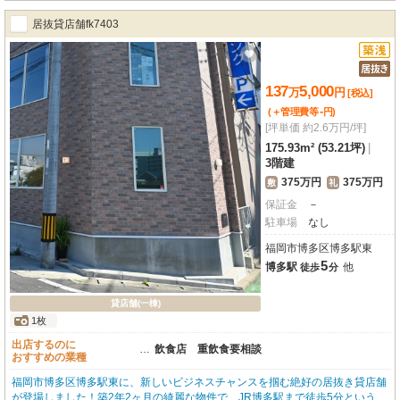
居抜貸店舗fk7403
137
5,000
万
円
[税込]
-
(＋管理費等
円
)
[坪単価 約2.6万円/坪]
175.93m² (53.21坪)
|
3階建
375万円
375万円
敷
礼
保証金
－
駐車場
なし
福岡市博多区博多駅東
5
博多駅
他
徒歩
分
貸店舗(一棟)
1枚
出店するのに
…
飲食店 重飲食要相談
おすすめの業種
福岡市博多区博多駅東に、新しいビジネスチャンスを掴む絶好の居抜き貸店舗
が登場しました！築2年2ヶ月の綺麗な物件で、JR博多駅まで徒歩5分というア