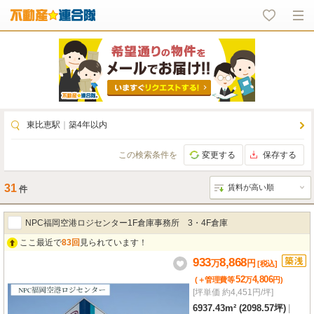
東比恵駅
｜
築4年以内
この検索条件を
変更する
保存する
31
件
NPC福岡空港ロジセンター1F倉庫事務所 3・4F倉庫
ここ最近で
83回
見られています！
933
8,868
万
円
[税込]
52
4,806
(＋管理費等
万
円
)
[坪単価 約4,451円/坪]
6937.43m² (2098.57坪)
|