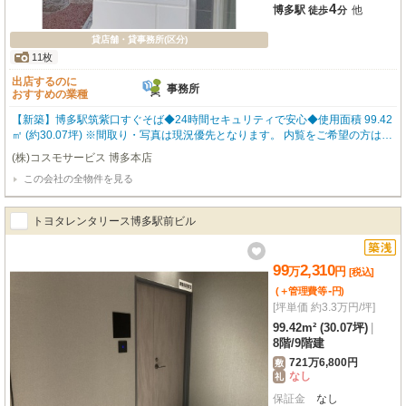
4
博多駅
他
徒歩
分
貸店舗・貸事務所(区分)
11枚
出店するのに
事務所
おすすめの業種
【新築】博多駅筑紫口すぐそば◆24時間セキュリティで安心◆使用面積 99.42
㎡ (約30.07坪) ※間取り・写真は現況優先となります。 内覧をご希望の方はお
気軽にお申し付けください！ 福岡の物件全てご紹介出来ます！！何でもご相
(株)コスモサービス 博多本店
談下さい♪
この会社の全物件を見る
トヨタレンタリース博多駅前ビル
99
2,310
万
円
[税込]
-
(＋管理費等
円
)
[坪単価 約3.3万円/坪]
99.42m² (30.07坪)
|
8階
/
9階建
721万6,800円
敷
なし
礼
保証金
なし