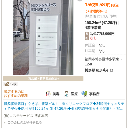
155
9,580
万
円
[税込]
-
(＋管理費等
円
)
[坪単価 約3.3万円/坪]
156.24m² (47.26坪)
|
4階
/
9階建
1,417万8,000円
敷
なし
礼
保証金
なし
駐車場
なし
福岡市博多区博多駅東1-
12-8
4
博多駅
他
徒歩
分
貸店舗・貸事務所(区分)
12枚
出店するのに
美容
医療
事務所
おすすめの業種
博多駅筑紫口すぐそば、新築ビル！ ※クリニックフロア◆24時間セキュリテ
ィで安心◆使用面積156.24㎡ (約47.26坪)◆個別空調設備あり ※間取り・写真
は現況優先となります。 内覧をご希望の方はお気軽にお申し付けください！
(株)コスモサービス 博多本店
福岡の物件全てご紹介出来ます！！何でもご相談下さい♪
この会社の全物件を見る