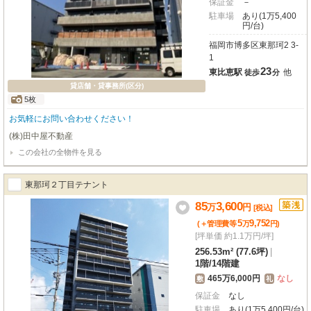
保証金
－
駐車場
あり(1万5,400
円/台)
福岡市博多区東那珂2 3-
1
23
東比恵駅
他
徒歩
分
貸店舗・貸事務所(区分)
5枚
お気軽にお問い合わせください！
(株)田中屋不動産
この会社の全物件を見る
東那珂２丁目テナント
85
3,600
万
円
[税込]
5
9,752
(＋管理費等
万
円
)
[坪単価 約1.1万円/坪]
256.53m² (77.6坪)
|
1階
/
14階建
465万6,000円
なし
敷
礼
保証金
なし
駐車場
あり(1万5,400円/台)