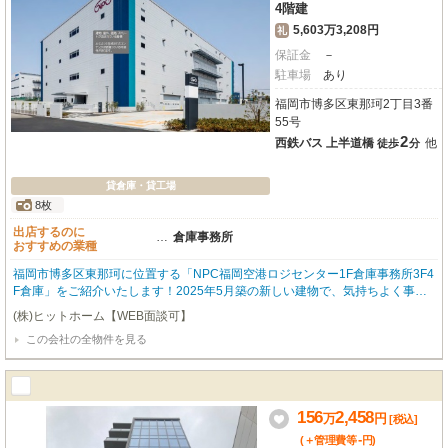
4階建
5,603万3,208円
礼
保証金
－
駐車場
あり
福岡市博多区東那珂2丁目3番
55号
2
西鉄バス 上半道橋
他
徒歩
分
貸倉庫・貸工場
8枚
出店するのに
…
倉庫事務所
おすすめの業種
福岡市博多区東那珂に位置する「NPC福岡空港ロジセンター1F倉庫事務所3F4
F倉庫」をご紹介いたします！2025年5月築の新しい建物で、気持ちよく事業
をスタートできる築浅物件です。西鉄バス「上半道橋」バス停までわずか徒歩
(株)ヒットホーム【WEB面談可】
2分とアクセスしやすく、通勤や物流の拠点としても大変便利ですね。広々と
この会社の全物件を見る
した1455.51㎡の空間は、倉庫と事務所を兼ね備え、多様なビジネスニーズに
お応えできるでしょう。無料駐車場やエレベーター、給排水設備も完備してお
り、大型車の進入も可能ですので、物流倉庫や作業所として効率的な運営が期
待できます。幹線道路沿いの立地とI.C近くという点も、ビジネスチャンスを
広げる大きな魅力です。業務スーパーが徒歩4分と、日々のちょっとした買い
156
2,458
万
円
[税込]
出しにも困りません。ぜひ一度、この広さと利便性を兼ね備えた理想のビジネ
-
(＋管理費等
円
)
ス空間を現地でご体感ください。