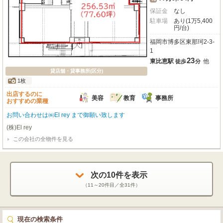
保証金
なし
駐車場
あり(1万5,400
円/台)
福岡市博多区東那珂2-3-
1
23
東比恵駅
他
徒歩
分
貸店舗・貸事務所(区分)
1枚
出店するのに
美容
教育
事務所
おすすめの業種
お問い合わせは㈱El rey まで御願い致します
(株)El rey
この会社の全物件を見る
次の
10
件を表示
（
11～20
件目／全
31
件）
現在の検索条件