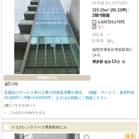
[坪単価 約1.6万円/坪]
315.15m² (95.33坪)
|
2階
/
9階建
1,420万4,170円
敷
なし
礼
保証金
－
駐車場
なし
福岡市博多区博多駅南2-
14-8
13
博多駅
他
徒歩
分
貸事務所(区分)
12枚
店舗及びサービス系の工事の内装監理費が発生。（物販・サービス：基本料金
20,000円＋坪数×5,000円/坪） まずはお気軽にご相談ください。
(株)ハウスサポート
この会社の全物件を見る
トヨタレンタリース博多駅前ビル