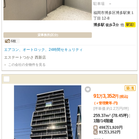
駐車場
－
福岡市博多区博多駅東１
丁目 12-8
3
博多駅
他
駅近!
徒歩
分
貸事務所(区分)
6枚
エアコン、オートロック、24時間セキュリティ
エステートつかさ 西新店
この会社の全物件を見る
91
3,352
万
円
[税込]
-
(＋管理費等
円
)
[坪単価 約1.2万円/坪]
259.37m² (78.45坪)
|
1階
/
14階建
498万1,920円
敷
91万3,352円
礼