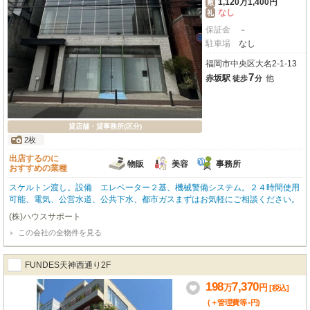
1,120万1,400円
敷
なし
礼
保証金
－
駐車場
なし
福岡市中央区大名2-1-13
7
赤坂駅
他
徒歩
分
貸店舗・貸事務所(区分)
2枚
出店するのに
物販
美容
事務所
おすすめの業種
スケルトン渡し。設備 エレベーター２基、機械警備システム。２４時間使用
可能、電気、公営水道、公共下水、都市ガスまずはお気軽にご相談ください。
(株)ハウスサポート
この会社の全物件を見る
FUNDES天神西通り2F
198
7,370
万
円
[税込]
-
(＋管理費等
円
)