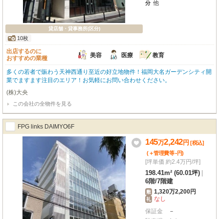
他
分
貸店舗・貸事務所(区分)
10枚
出店するのに
美容
医療
教育
おすすめの業種
多くの若者で賑わう天神西通り至近の好立地物件！福岡大名ガーデンシティ開
業でますます注目のエリア！お気軽にお問い合わせください。
(株)大央
この会社の全物件を見る
FPG links DAIMYO6F
145
2,242
万
円
[税込]
-
(＋管理費等
円
)
[坪単価 約2.4万円/坪]
198.41m² (60.01坪)
|
6階
/
7階建
1,320万2,200円
敷
なし
礼
保証金
－