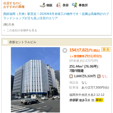
出店するのに
物販
美容
事務所
おすすめの業種
西鉄福岡（天神）駅至近！2026年8月末竣工の物件です！近隣は高級時計のブ
ランドショップが立ち並ぶ注目のエリア
(株)大央
この会社の全物件を見る
赤坂セントラルビル
154
7,821
万
円
[税込]
29
2,831
(＋管理費等
万
円
)
[坪単価 約2.0万円/坪]
251.44m² (76.06坪)
|
7階
/
9階建
1,688万5,320円
なし
敷
礼
保証金
なし
駐車場
あり(2万7,500円/台)
福岡市中央区大名2-12-12
1
赤坂駅
他
駅近!
徒歩
分