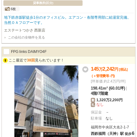
貸事務所(区分)
6枚
地下鉄赤坂駅徒歩1分のオフィスビル。エアコン・各階専用部に給湯室完備。
当然ＯＡフロアーです。
エステートつかさ 西新店
この会社の全物件を見る
FPG links DAIMYO4F
ここ最近で
38回
見られています！
145
2,242
万
円
[税込]
-
(＋管理費等
円
)
[坪単価 約2.4万円/坪]
198.41m² (60.01坪)
|
4階
/
7階建
1,320万2,200円
敷
なし
礼
保証金
－
駐車場
なし
福岡市中央区大名2-1-7
6
西鉄福岡（天神）駅
徒歩