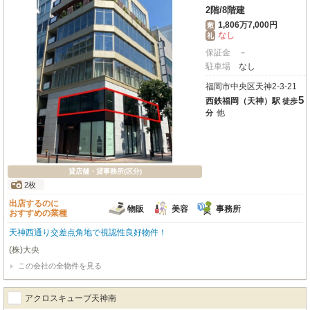
2階
/
8階建
1,806万7,000円
敷
なし
礼
保証金
－
駐車場
なし
福岡市中央区天神2-3-21
5
西鉄福岡（天神）駅
徒歩
他
分
貸店舗・貸事務所(区分)
2枚
出店するのに
物販
美容
事務所
おすすめの業種
天神西通り交差点角地で視認性良好物件！
(株)大央
この会社の全物件を見る
アクロスキューブ天神南