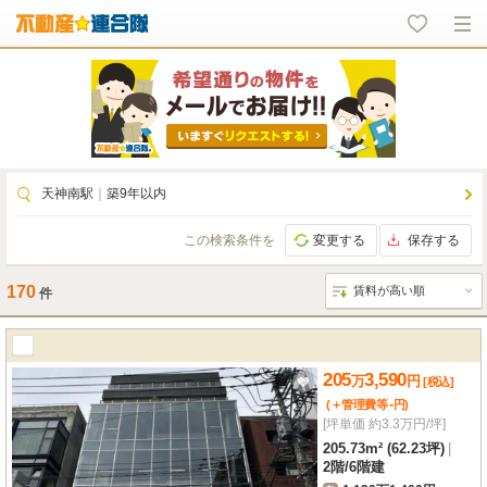
天神南駅
｜
築9年以内
この検索条件を
変更する
保存する
170
件
205
3,590
万
円
[税込]
-
(＋管理費等
円
)
[坪単価 約3.3万円/坪]
205.73m² (62.23坪)
|
2階
/
6階建