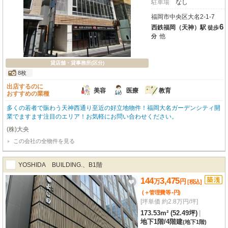
駐車場
なし
福岡市中央区大名2-1-7
6
西鉄福岡（天神）駅
徒歩
他
分
貸店舗・貸事務所(区分)
8枚
出店するのに
美容
医療
教育
おすすめの業種
多くの若者で賑わう天神西通り至近の好立地物件！福岡大名ガーデンシティ開
業でますます注目のエリア！お気軽にお問い合わせください。
(株)大央
この会社の全物件を見る
YOSHIDA BUILDING.、B1階
144
3,475
万
円
[税込]
-
(＋管理費等
円
)
[坪単価 約2.8万円/坪]
173.53m² (52.49坪)
|
地下1階
/
4階建
(地下1階)