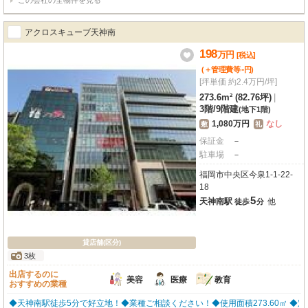
この会社の全物件を見る
アクロスキューブ天神南
198
万
円
[税込]
-
(＋管理費等
円
)
[坪単価 約2.4万円/坪]
273.6m² (82.76坪)
|
3階
/
9階建
(地下1階)
1,080万円
なし
敷
礼
保証金
－
駐車場
－
福岡市中央区今泉1-1-22-
18
5
天神南駅
他
徒歩
分
貸店舗(区分)
3枚
出店するのに
美容
医療
教育
おすすめの業種
◆天神南駅徒歩5分で好立地！◆業種ご相談ください！◆使用面積273.60㎡ ◆定