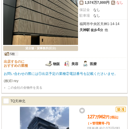
1,574万7,000円
なし
敷
礼
保証金
なし
駐車場
なし
福岡市中央区天神1-14-14
4
天神駅
他
徒歩
分
貸店舗・貸事務所(区分)
5枚
出店するのに
物販
美容
医療
おすすめの業種
お問い合わせの際には①出店予定の業種②電話番号を記載くださいませ。
(株)El rey
この会社の全物件を見る
TQ天神北
127
962
万
円
[税込]
-
(＋管理費等
円
)
[坪単価 約2.0万円/坪]