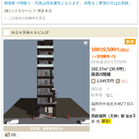
期借家 ※間取り・写真は現況優先となります。 内覧をご希望の方はお気軽に
お申し付けください！ 福岡の物件全てご紹介出来ます！！何でもご相談下さ
(株)コスモサービス 博多本店
い♪
この会社の全物件を見る
ＭＧＨ天神４８ビル1F
169
9,500
万
円
[税込]
-
(＋管理費等
円
)
[坪単価 約5.5万円/坪]
102.17m² (30.9坪)
|
路面
/
8階建
1,545万円
なし
敷
礼
保証金
－
駐車場
なし
福岡市中央区天神2丁目3-
35
3
西鉄福岡（天神）駅
徒歩
他
駅近!
分
貸店舗・貸事務所(区分)
2枚