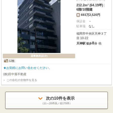
212.2m² (64.19坪)
|
6階
/
10階建
693万2,520円
敷
保証金
－
駐車場
なし
福岡市中央区天神３丁
目 10-22
8
天神駅
他
徒歩
分
貸事務所(区分)
12枚
★お気軽にお問い合わせください。
(株)田中屋不動産
この会社の全物件を見る
次の
10
件を表示
（
11～20
件目／全
170
件）