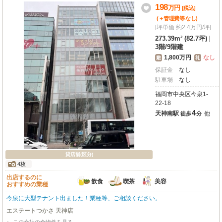
198
万
円
[税込]
(＋管理費等
なし
)
[坪単価 約2.4万円/坪]
273.39m² (82.7坪)
|
3階
/
9階建
1,800万円
なし
敷
礼
保証金
なし
駐車場
なし
福岡市中央区今泉1-
22-18
4
天神南駅
他
徒歩
分
貸店舗(区分)
4枚
出店するのに
飲食
喫茶
美容
おすすめの業種
今泉に大型テナント出ました！業種等、ご相談ください。
エステートつかさ 天神店