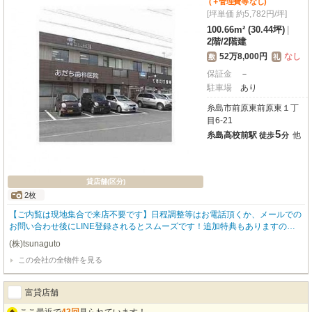
(＋管理費等
なし
)
[坪単価 約5,782円/坪]
100.66m² (30.44坪)
|
2階
/
2階建
52万8,000円
なし
敷
礼
保証金
－
駐車場
あり
糸島市前原東前原東１丁
目6-21
5
糸島高校前駅
他
徒歩
分
貸店舗(区分)
2枚
【ご内覧は現地集合で来店不要です】日程調整等はお電話頂くか、メールでの
お問い合わせ後にLINE登録されるとスムーズです！追加特典もありますので
詳細はお気軽にお問い合わせ下さい♪
(株)tsunaguto
この会社の全物件を見る
富貸店舗