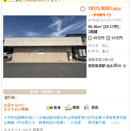
ここ最近で
42回
見られています！
16
5,000
万
円
[税込]
-
(＋管理費等
円
)
[坪単価 約5,657円/坪]
96.46m² (29.17坪)
|
1階建
45万円
15万円
敷
礼
保証金
なし
駐車場
あり
糸島市富149-10
25
筑前前原駅
他
徒歩
分
貸店舗・貸事務所(一棟)
4枚
出店するのに
飲食
喫茶
美容
おすすめの業種
※市街化調整区域につき物品販売業以外は用途変更の許可必要※用途変更可能
な職種（中分類５８ 飲食料品小売業）・八百屋 ・和洋菓子屋 ・パン
屋 ・豆腐屋 ・魚屋
エステートつかさ 西新店