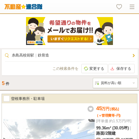
糸島高校前駅
｜
鉄骨造
この検索条件を
変更する
保存する
5
件
曽根事務所・駐車場
45
万
円
[税込]
-
(＋管理費等
円
)
[坪単価 約1.5万円/坪]
99.36m² (30.05坪)
|
路面
/
2階建