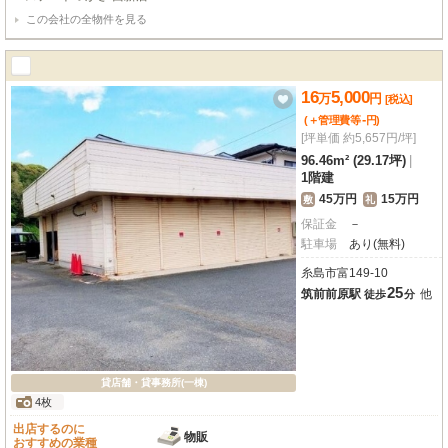
この会社の全物件を見る
16
5,000
万
円
[税込]
-
(＋管理費等
円
)
[坪単価 約5,657円/坪]
96.46m² (29.17坪)
|
1階建
45万円
15万円
敷
礼
保証金
－
駐車場
あり(無料)
糸島市富149-10
25
筑前前原駅
他
徒歩
分
貸店舗・貸事務所(一棟)
4枚
出店するのに
物販
おすすめの業種