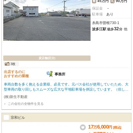
45万円
90万円
敷
礼
保証金
－
駐車場
あり
糸島市曽根730-1
32
波多江駅
他
徒歩
分
貸店舗(区分)
3枚
出店するのに
事務所
おすすめの業種
車両台数を多く抱える企業様、必見です。元バス会社が使用していたため、大
型車両の取り回しもスムーズな広大な平地駐車場を併設しています。（但し、
幹線道路よりスロープ有※要確認）事務所スペースは、点呼場や事務デスクを
(株)新生不動産
配置しやすい実用的な造り。運行管理や配送拠点として、そのまま即戦力とし
この会社の全物件を見る
てお使いいただける「事業用物件の理想形」です。この規模の駐車場付き物件
はエリア内でも希少。ぜひ現地でその広さをご体感ください。もちろん各業態
にもご対応致します。
宗和ビル
17
6,000
万
円
[税込]