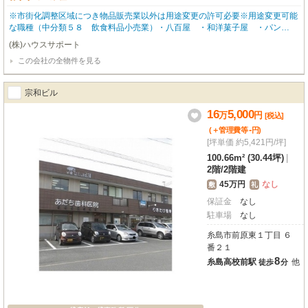
※市街化調整区域につき物品販売業以外は用途変更の許可必要※用途変更可能
な職種（中分類５８ 飲食料品小売業）・八百屋 ・和洋菓子屋 ・パン
屋 ・豆腐屋 ・魚屋まずはお気軽にご相談ください。
(株)ハウスサポート
この会社の全物件を見る
宗和ビル
16
5,000
万
円
[税込]
-
(＋管理費等
円
)
[坪単価 約5,421円/坪]
100.66m² (30.44坪)
|
2階
/
2階建
45万円
なし
敷
礼
保証金
なし
駐車場
なし
糸島市前原東１丁目 ６
番２１
8
糸島高校前駅
他
徒歩
分