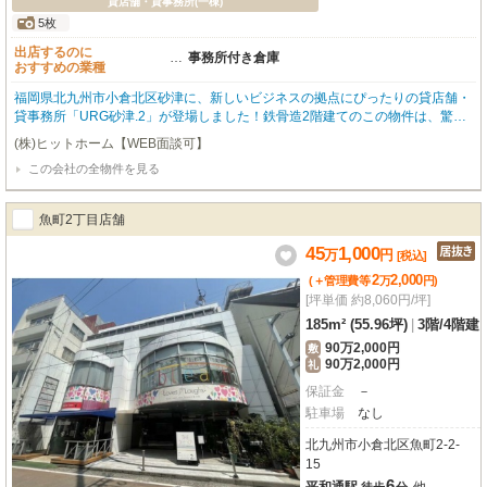
貸店舗・貸事務所(一棟)
5枚
出店するのに
…
事務所付き倉庫
おすすめの業種
福岡県北九州市小倉北区砂津に、新しいビジネスの拠点にぴったりの貸店舗・
貸事務所「URG砂津.2」が登場しました！鉄骨造2階建てのこの物件は、驚く
ことに建築されてから一度も使用されていない「未使用」の状態。広々とした
(株)ヒットホーム【WEB面談可】
空間で、あなたの新しい挑戦を応援します。専有面積は342.94m²とゆとりの
この会社の全物件を見る
ある広さで、事務所付き倉庫や作業所、貸倉庫として多様なビジネスにご活用
いただけます。無料駐車場を完備していますので、お車でのアクセスはもちろ
ん、荷物の搬入出もスムーズに行っていただけます。照明器具やガス・給排水
魚町2丁目店舗
設備も整っており、快適なビジネス環境がすぐに手に入りますよ。周辺にはセ
ブンイレブン（徒歩1分）や、わくわく広場、サンキュードラッグ、カルディ
45
1,000
万
円
[税込]
コーヒーファーム（いずれも徒歩4分圏内）があり、日々の買い物や急な用事
2
2,000
(＋管理費等
万
円
)
にも大変便利です。この機会にぜひ、現地で物件の広さと可能性をご体感くだ
[坪単価 約8,060円/坪]
さい。内覧のご予約を心よりお待ちしております！
185m² (55.96坪)
|
3階
/
4階建
90万2,000円
敷
90万2,000円
礼
保証金
－
駐車場
なし
北九州市小倉北区魚町2-2-
15
6