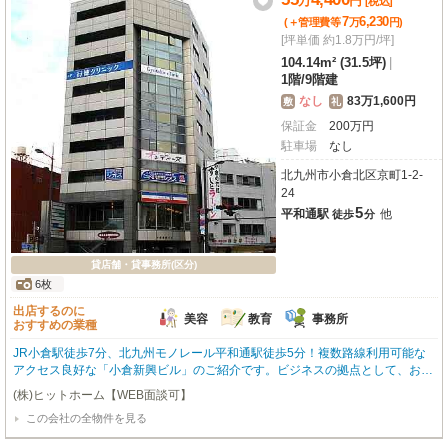
万
円
[税込]
7
6,230
(＋管理費等
万
円
)
[坪単価 約1.8万円/坪]
104.14m² (31.5坪)
|
1階
/
9階建
なし
83万1,600円
敷
礼
保証金
200
万
円
駐車場
なし
北九州市小倉北区京町1-2-
24
5
平和通駅
他
徒歩
分
貸店舗・貸事務所(区分)
6枚
出店するのに
美容
教育
事務所
おすすめの業種
JR小倉駅徒歩7分、北九州モノレール平和通駅徒歩5分！複数路線利用可能な
アクセス良好な「小倉新興ビル」のご紹介です。ビジネスの拠点として、お客
様のアクセスにも便利な立地が魅力。商店街に面し、幹線道路沿いの視認性の
(株)ヒットホーム【WEB面談可】
良い1階角部屋です。約104m²の広々とした空間は、美容・健康・介護、教
この会社の全物件を見る
育・スクール、事務所、物販店舗など、多様なビジネスに対応します。周辺に
は銀行やドラッグストア、ショッピングセンターが充実し、ビジネスを強力に