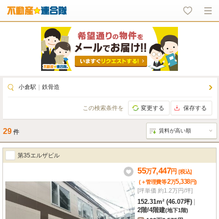
小倉駅
｜
鉄骨造
この検索条件を
変更する
保存する
29
件
第35エルザビル
55
7,447
万
円
[税込]
2
5,338
(＋管理費等
万
円
)
[坪単価 約1.2万円/坪]
152.31m² (46.07坪)
|
2階
/
4階建
(地下1階)