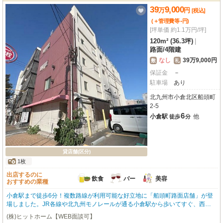
39
9,000
万
円
[税込]
-
(＋管理費等
円
)
[坪単価 約1.1万円/坪]
120m² (36.3坪)
|
路面
/
4階建
なし
39万9,000円
敷
礼
保証金
－
駐車場
あり
北九州市小倉北区船頭町
2-5
6
小倉駅
他
徒歩
分
貸店舗(区分)
1枚
出店するのに
飲食
バー
美容
おすすめの業種
小倉駅まで徒歩6分！複数路線が利用可能な好立地に「船頭町路面店舗」が登
場しました。JR各線や北九州モノレールが通る小倉駅から歩いてすぐ、西小
倉駅、平和通駅も徒歩圏内で、交通アクセスは良好です。約120.0㎡の広々と
(株)ヒットホーム【WEB面談可】
した空間は、1階路面店で視認性も高く、集客にも期待が持てます。無料駐車