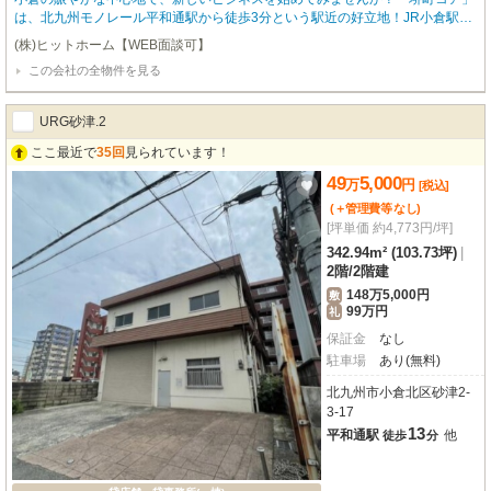
は、北九州モノレール平和通駅から徒歩3分という駅近の好立地！JR小倉駅も
徒歩8分と、複数路線が利用できるため、お客様にとってもスタッフの方にと
(株)ヒットホーム【WEB面談可】
ってもアクセス抜群です。1階の路面店で前面ガラス張り、袖看板もございま
この会社の全物件を見る
すので、視認性が高く集客力も期待できます。広々とした81.71㎡の空間は、
居酒屋跡の居抜き物件。初期費用を抑えてスムーズな開業が叶うのが嬉しいポ
イントです。（※造作譲渡費用は別途ご相談ください。）飲食全般（重飲食含
URG砂津.2
む）はもちろん、バーやカフェなど幅広い業種に対応可能です。エアコンや男
女別トイレ、ガス・給排水設備も完備しています。周辺にはコンビニ、飲食
ここ最近で
35回
見られています！
店、銀行、スーパー、ショッピングセンターが充実しており、ビジネスを強力
49
5,000
万
円
に後押ししてくれる環境が整っています。新しいお店の夢を、この場所で実現
[税込]
させてみませんか？ぜひ一度、現地をご見学ください。
(＋管理費等
なし
)
[坪単価 約4,773円/坪]
342.94m² (103.73坪)
|
2階
/
2階建
148万5,000円
敷
99万円
礼
保証金
なし
駐車場
あり(無料)
北九州市小倉北区砂津2-
3-17
13
平和通駅
他
徒歩
分