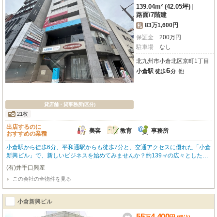
139.04m² (42.05坪)
|
路面
/
7階建
83万1,600円
礼
保証金
200
万
円
駐車場
なし
北九州市小倉北区京町1丁目
6
小倉駅
他
徒歩
分
貸店舗・貸事務所(区分)
21枚
出店するのに
美容
教育
事務所
おすすめの業種
小倉駅から徒歩6分、平和通駅からも徒歩7分と、交通アクセスに優れた「小倉
新興ビル」で、新しいビジネスを始めてみませんか？約139㎡の広々とした1
階路面店は、美容・健康・介護、教育・スクール、事務所など、幅広い業種に
(有)井手口興産
おすすめです。未使用の綺麗な空間なので、すぐにでも事業をスタートできま
この会社の全物件を見る
すよ。エアコンや照明器具はもちろん、エレベーター、男女別トイレ、24時間
セキュリティーも完備されており、快適で安心な環境が整っています。周辺に
はスーパーが充実しており、お仕事帰りのお買い物にも便利。多くのお客様に
小倉新興ビル
足を運んでいただける角地という立地も魅力です。新しい一歩を踏み出すあな
たを応援する、最適な物件です。ぜひ一度ご内覧ください。
55
4,400