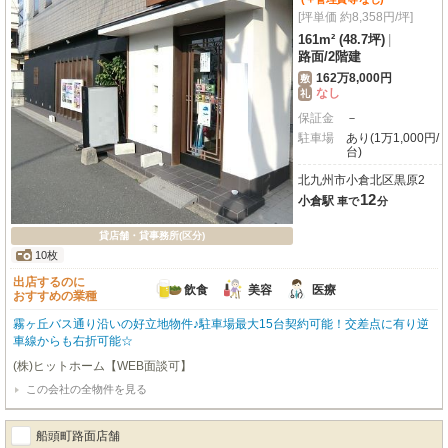
[坪単価 約8,358円/坪]
161m² (48.7坪)
|
路面
/
2階建
162万8,000円
敷
なし
礼
保証金
－
駐車場
あり(1万1,000円/
台)
北九州市小倉北区黒原2
12
小倉駅
車で
分
貸店舗・貸事務所(区分)
10枚
出店するのに
飲食
美容
医療
おすすめの業種
霧ヶ丘バス通り沿いの好立地物件♪駐車場最大15台契約可能！交差点に有り逆
車線からも右折可能☆
(株)ヒットホーム【WEB面談可】
この会社の全物件を見る
船頭町路面店舗