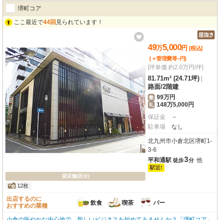
サポートする環境です。諸条件のご相談も承ります。まずはお気軽にお問い合
堺町コア
わせください。
ここ最近で
44回
見られています！
49
5,000
万
円
[税込]
-
(＋管理費等
円
)
[坪単価 約2.0万円/坪]
81.71m² (24.71坪)
|
路面
/
2階建
99万円
敷
148万5,000円
礼
保証金
－
駐車場
なし
北九州市小倉北区堺町1-
3-6
3
平和通駅
他
徒歩
分
駅近!
貸店舗(区分)
12枚
出店するのに
飲食
喫茶
バー
おすすめの業種
小倉の賑やかな中心地で、新しいビジネスを始めてみませんか？「堺町コア」