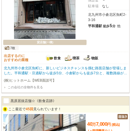
保証金
－
駐車場
なし
北九州市小倉北区魚町2-
3-16
5
平和通駅
他
徒歩
分
貸店舗(一棟)
7枚
出店するのに
飲食
喫茶
物販
おすすめの業種
北九州市小倉北区魚町に、新しいビジネスチャンスを掴む路面店舗が登場しま
した。平和通駅・旦過駅から徒歩5分、小倉駅からも徒歩7分と、複数路線が利
用できる交通至便な立地が魅力です。駅前立地で商店街に面しているため、お
(株)ヒットホーム【WEB面談可】
客様の目に留まりやすく、高い集客力が期待できます。前面ガラス張りの57.8
この会社の全物件を見る
5㎡の空間は、飲食全般（重飲食含む）をはじめ、小売・物販、美容業、医
療、事務所など、幅広い業種に対応可能。ガス・給排水設備も整っており、ス
ムーズに事業をスタートできる環境です。周辺にはカルディコーヒーファーム
黒原居抜店舗☆《飲食店跡》
やドン・キホーテ、飲食店も多く、常に人通りのある活気あふれるエリアで
す。諸条件のご相談も承りますので、まずはお気軽にお問い合わせください。
ここ最近で
45回
見られています！
お客様のビジネスの可能性を、この場所から広げてみませんか。内覧のご予約
を心よりお待ちしております。
40
7,000
万
円
[税込]
(＋管理費等
なし
)