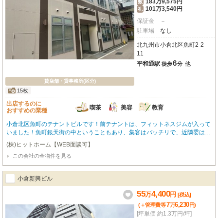
183万9,575円
敷
101万3,540円
礼
保証金
－
駐車場
なし
北九州市小倉北区魚町2-2-
11
6
平和通駅
他
徒歩
分
貸店舗・貸事務所(区分)
15枚
出店するのに
喫茶
美容
教育
おすすめの業種
小倉北区魚町のテナントビルです！前テナントは、フィットネスジムが入って
いました！魚町銀天街の中ということもあり、集客はバッチリで、近隣委はコ
インパーキングが多数点在しています！業種等、まずはお気軽に相談くださ
(株)ヒットホーム【WEB面談可】
い！
この会社の全物件を見る
小倉新興ビル
55
4,400
万
円
[税込]
7
6,230
(＋管理費等
万
円
)
[坪単価 約1.3万円/坪]