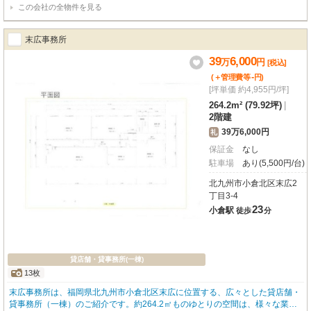
この会社の全物件を見る
場1台付きで、お客様の来店にも便利。ガス・給排水設備を完備しており、重
飲食を含む飲食全般、バー・クラブ・スナック、美容・健康・介護など、幅広
い業種に対応可能です。商店街や幹線道路に面し、周辺には飲食店や商業施設
末広事務所
が充実。人通りの多いエリアで、ビジネスの拠点として魅力的なロケーション
です。1フロア1テナントのため、独立性も保てます。新たなビジネスのスター
39
6,000
万
円
[税込]
トに、この機会をぜひご検討ください。詳細はお気軽にお問い合わせくださ
-
(＋管理費等
円
)
い。
[坪単価 約4,955円/坪]
264.2m² (79.92坪)
|
2階建
39万6,000円
礼
保証金
なし
駐車場
あり(5,500円/台)
北九州市小倉北区末広2
丁目3-4
23
小倉駅
徒歩
分
貸店舗・貸事務所(一棟)
13枚
末広事務所は、福岡県北九州市小倉北区末広に位置する、広々とした貸店舗・
貸事務所（一棟）のご紹介です。約264.2㎡ものゆとりの空間は、様々な業種