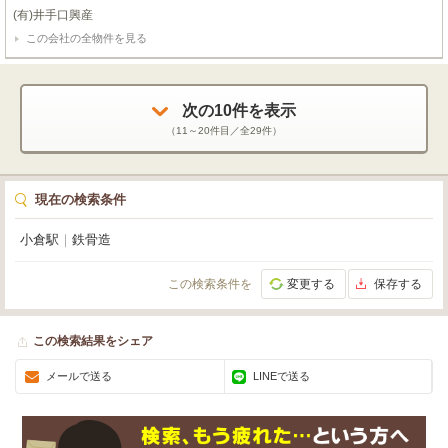
に対応可能。新しいビジネスの拠点として、理想的な環境を築いていただけま
(有)井手口興産
す。初期費用を抑えたい方に嬉しい敷金0円！礼金は1ヶ月分となっておりま
この会社の全物件を見る
す。駐車場は嬉しい4台分をご用意しており、月額5,500円/台でご利用いただ
けます（空き状況は要相談）。お車でのアクセスもスムーズで、お客様や従業
員の方にも便利ですね。周辺には徒歩1分のコンビニ「ローソン」があり、急
な買い物にも困りません。また、病院やスーパーも徒歩圏内に揃っており、ビ
ジネスライフをしっかりサポートしてくれます。角地に位置し、視認性も良好
次の
10
件を表示
です。鉄骨造2階建てのしっかりとした建物で、男女別トイレも完備。この機
（
11～20
件目／全
29
件）
会に、末広事務所で新たな一歩を踏み出しませんか？ぜひ一度、現地をご覧に
なってみてください。
現在の検索条件
小倉駅
｜
鉄骨造
この検索条件を
変更する
保存する
この検索結果をシェア
メールで送る
LINEで送る