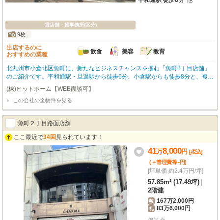
平和通駅
他
徒歩
分
貸店舗・貸事務所(区分)
9枚
出店するのに
飲食
美容
教育
おすすめの業種
北九州市小倉北区魚町に、新たなビジネスチャンスを掴む「魚町2丁目店舗」
のご紹介です。平和通駅・旦過駅から徒歩6分、小倉駅からも徒歩8分と、複数
路線が利用できる大変便利な立地が魅力です。駅前商店街に面し、前面ガラス
(株)ヒットホーム【WEB面談可】
張りや袖看板もございますので、抜群の視認性で多くのお客様の目に留まるこ
この会社の全物件を見る
とでしょう。広々とした185.0㎡の空間は、現在美容クリニックとして利用さ
れており、美容・健康・介護関連の事業を始めたい方に特におすすめです。も
ちろん、重飲食を含む飲食業や教育・スクールなど、幅広い業種にご相談いた
魚町２丁目路面店舗
だけます。エレベーターやトイレ、エアコン、ガス・給排水設備も完備。周辺
にはスーパーやドラッグストア、飲食店が充実しており、ビジネスをサポート
ここ最近で
34回
見られています！
する環境が整っています。2026年4月中旬入居可能の予定。この機会に、理想
41
8,000
万
円
の店舗で新しい一歩を踏み出しませんか？ 諸条件のご相談も承りますので、
[税込]
お気軽にお問い合わせください。
-
(＋管理費等
円
)
[坪単価 約2.4万円/坪]
57.85m² (17.49坪)
|
2階建
167万2,000円
敷
83万6,000円
礼