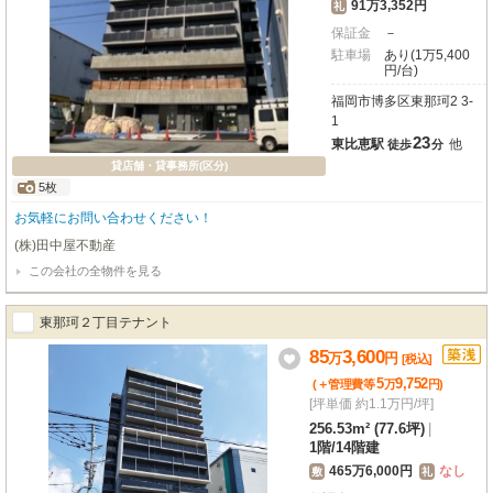
91万3,352円
礼
保証金
－
駐車場
あり(1万5,400
円/台)
福岡市博多区東那珂2 3-
1
23
東比恵駅
他
徒歩
分
貸店舗・貸事務所(区分)
5枚
お気軽にお問い合わせください！
(株)田中屋不動産
この会社の全物件を見る
東那珂２丁目テナント
85
3,600
万
円
[税込]
5
9,752
(＋管理費等
万
円
)
[坪単価 約1.1万円/坪]
256.53m² (77.6坪)
|
1階
/
14階建
465万6,000円
なし
敷
礼