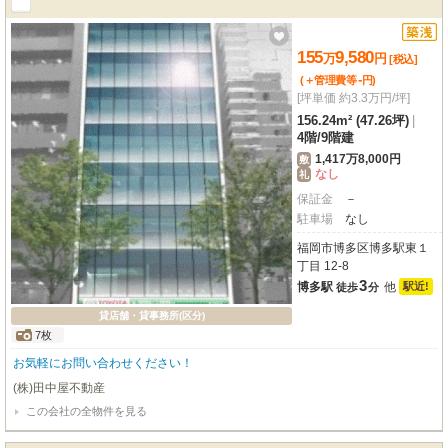
155
9,580
万
円
[税込]
-
(＋管理費等
円
)
[坪単価 約3.3万円/坪]
156.24m² (47.26坪)
|
4階
/
9階建
1,417万8,000円
敷
なし
礼
保証金
－
駐車場
なし
福岡市博多区博多駅東１
丁目 12-8
3
博多駅
他
駅近!
徒歩
分
貸店舗・貸事務所(区分)
7枚
お気軽にお問い合わせください！
(株)田中屋不動産
この会社の全物件を見る