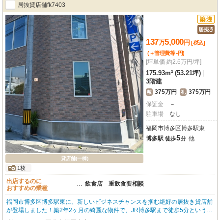
居抜貸店舗fk7403
137
5,000
万
円
[税込]
-
(＋管理費等
円
)
[坪単価 約2.6万円/坪]
175.93m² (53.21坪)
|
3階建
375万円
375万円
敷
礼
保証金
－
駐車場
なし
福岡市博多区博多駅東
5
博多駅
他
徒歩
分
貸店舗(一棟)
1枚
出店するのに
…
飲食店 重飲食要相談
おすすめの業種
福岡市博多区博多駅東に、新しいビジネスチャンスを掴む絶好の居抜き貸店舗
が登場しました！築2年2ヶ月の綺麗な物件で、JR博多駅まで徒歩5分というア
クセス抜群の立地が魅力です。複数路線が利用でき、お客様にとっても従業員