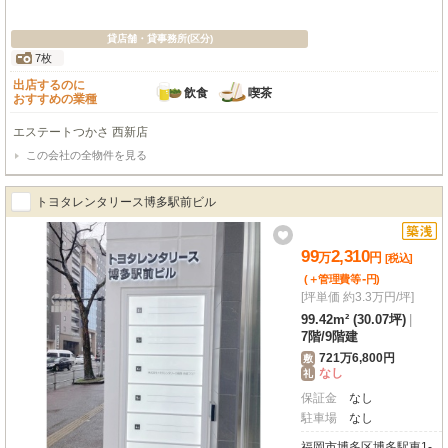
貸店舗・貸事務所(区分)
7枚
出店するのに
飲食
喫茶
おすすめの業種
エステートつかさ 西新店
この会社の全物件を見る
トヨタレンタリース博多駅前ビル
99
2,310
万
円
[税込]
-
(＋管理費等
円
)
[坪単価 約3.3万円/坪]
99.42m² (30.07坪)
|
7階
/
9階建
721万6,800円
敷
なし
礼
保証金
なし
駐車場
なし
福岡市博多区博多駅東1-