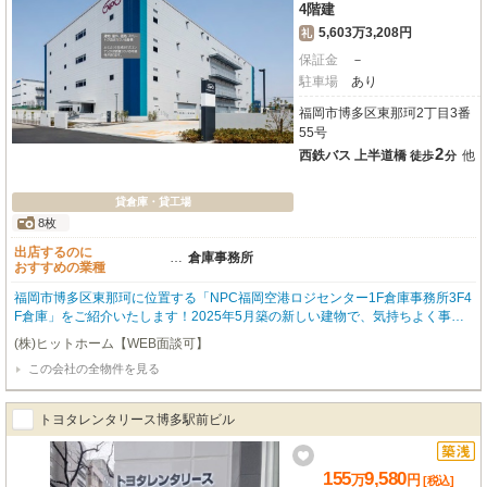
4階建
5,603万3,208円
礼
保証金
－
駐車場
あり
福岡市博多区東那珂2丁目3番
55号
2
西鉄バス 上半道橋
他
徒歩
分
貸倉庫・貸工場
8枚
出店するのに
…
倉庫事務所
おすすめの業種
福岡市博多区東那珂に位置する「NPC福岡空港ロジセンター1F倉庫事務所3F4
F倉庫」をご紹介いたします！2025年5月築の新しい建物で、気持ちよく事業
をスタートできる築浅物件です。西鉄バス「上半道橋」バス停までわずか徒歩
(株)ヒットホーム【WEB面談可】
2分とアクセスしやすく、通勤や物流の拠点としても大変便利ですね。広々と
この会社の全物件を見る
した1455.51㎡の空間は、倉庫と事務所を兼ね備え、多様なビジネスニーズに
お応えできるでしょう。無料駐車場やエレベーター、給排水設備も完備してお
り、大型車の進入も可能ですので、物流倉庫や作業所として効率的な運営が期
トヨタレンタリース博多駅前ビル
待できます。幹線道路沿いの立地とI.C近くという点も、ビジネスチャンスを
広げる大きな魅力です。業務スーパーが徒歩4分と、日々のちょっとした買い
出しにも困りません。ぜひ一度、この広さと利便性を兼ね備えた理想のビジネ
155
9,580
万
円
[税込]
ス空間を現地でご体感ください。