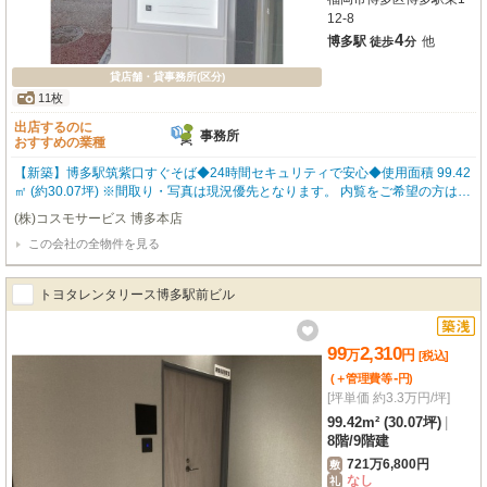
12-8
4
博多駅
他
徒歩
分
貸店舗・貸事務所(区分)
11枚
出店するのに
事務所
おすすめの業種
【新築】博多駅筑紫口すぐそば◆24時間セキュリティで安心◆使用面積 99.42
㎡ (約30.07坪) ※間取り・写真は現況優先となります。 内覧をご希望の方はお
気軽にお申し付けください！ 福岡の物件全てご紹介出来ます！！何でもご相
(株)コスモサービス 博多本店
談下さい♪
この会社の全物件を見る
トヨタレンタリース博多駅前ビル
99
2,310
万
円
[税込]
-
(＋管理費等
円
)
[坪単価 約3.3万円/坪]
99.42m² (30.07坪)
|
8階
/
9階建
721万6,800円
敷
なし
礼