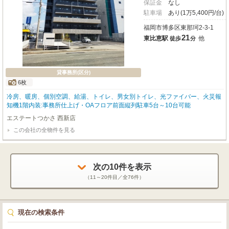
保証金
なし
駐車場
あり(1万5,400円/台)
福岡市博多区東那珂2-3-1
21
東比恵駅
他
徒歩
分
貸事務所(区分)
6枚
冷房、暖房、個別空調、給湯、トイレ、男女別トイレ、光ファイバー、火災報
知機1階内装:事務所仕上げ・OAフロア前面縦列駐車5台～10台可能
エステートつかさ 西新店
この会社の全物件を見る
次の
10
件を表示
（
11～20
件目／全
76
件）
現在の検索条件