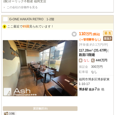
(株)オーリック不動産 福岡支店
様にとっても大変便利な場所ですね。周辺にはコンビニや飲食店、ドラッグス
この会社の全物件を見る
トアなどが徒歩1分圏内に揃い、ビジネスを強力にサポートしてくれるでしょ
う。広々とした175.93㎡の空間には、バーや寿司屋の設備がそのまま残ってお
り、初期費用を抑えてすぐに開業したい飲食店オーナー様にぴったりです。
G-ONE HAKATA RETRO 1‐2階
ここ最近で
65回
見られています！
110
万
円
[税込]
(＋管理費等
なし
)
[坪単価 約3.1万円/坪]
117.28m² (35.47坪)
|
路面
/
3階建
なし
440万円
敷
礼
保証金
300
万
円
駐車場
なし
福岡市博多区博多駅東
1-10-17
7
博多駅
他
徒歩
分
貸店舗(区分)
10枚