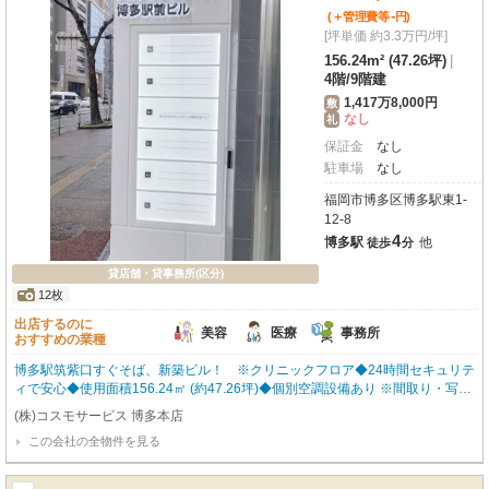
-
(＋管理費等
円
)
[坪単価 約3.3万円/坪]
156.24m² (47.26坪)
|
4階
/
9階建
1,417万8,000円
敷
なし
礼
保証金
なし
駐車場
なし
福岡市博多区博多駅東1-
12-8
4
博多駅
他
徒歩
分
貸店舗・貸事務所(区分)
12枚
出店するのに
美容
医療
事務所
おすすめの業種
博多駅筑紫口すぐそば、新築ビル！ ※クリニックフロア◆24時間セキュリテ
ィで安心◆使用面積156.24㎡ (約47.26坪)◆個別空調設備あり ※間取り・写真
は現況優先となります。 内覧をご希望の方はお気軽にお申し付けください！
(株)コスモサービス 博多本店
福岡の物件全てご紹介出来ます！！何でもご相談下さい♪
この会社の全物件を見る