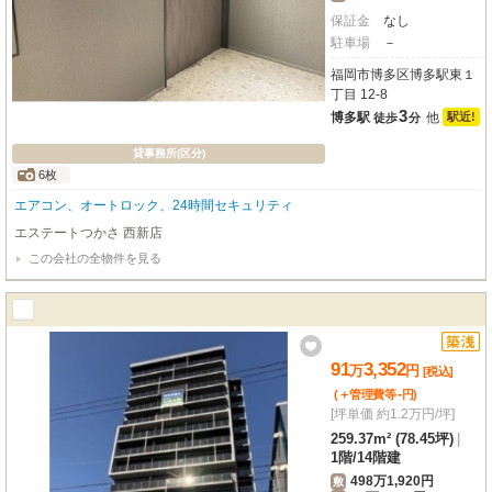
保証金
なし
駐車場
－
福岡市博多区博多駅東１
丁目 12-8
3
博多駅
他
駅近!
徒歩
分
貸事務所(区分)
6枚
エアコン、オートロック、24時間セキュリティ
エステートつかさ 西新店
この会社の全物件を見る
91
3,352
万
円
[税込]
-
(＋管理費等
円
)
[坪単価 約1.2万円/坪]
259.37m² (78.45坪)
|
1階
/
14階建
498万1,920円
敷