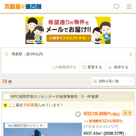
博多駅
｜
築3年以内
この検索条件を
変更する
保存する
76
件
NPC福岡空港ロジセンター1F倉庫事務所 3・4F倉庫
ここ最近で
82回
見られています！
933
8,868
万
円
[税込]
52
4,806
(＋管理費等
万
円
)
[坪単価 約4,451円/坪]
6937.43m² (2098.57坪)
|