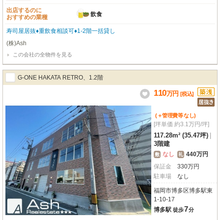
出店するのに
飲食
おすすめの業種
寿司屋居抜♦重飲食相談可♦1-2階一括貸し
(株)Ash
この会社の全物件を見る
G-ONE HAKATA RETRO、1.2階
110
万
円
[税込]
(＋管理費等
なし
)
[坪単価 約3.1万円/坪]
117.28m² (35.47坪)
|
3階建
なし
440万円
敷
礼
保証金
330
万
円
駐車場
なし
福岡市博多区博多駅東
1-10-17
7
博多駅
徒歩
分