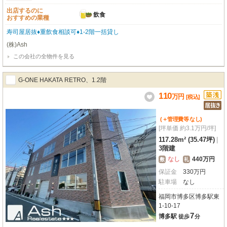
出店するのに
飲食
おすすめの業種
寿司屋居抜♦重飲食相談可♦1-2階一括貸し
(株)Ash
この会社の全物件を見る
G-ONE HAKATA RETRO、1.2階
110
万
円
[税込]
(＋管理費等
なし
)
[坪単価 約3.1万円/坪]
117.28m² (35.47坪)
|
3階建
なし
440万円
敷
礼
保証金
330
万
円
駐車場
なし
福岡市博多区博多駅東
1-10-17
7
博多駅
徒歩
分