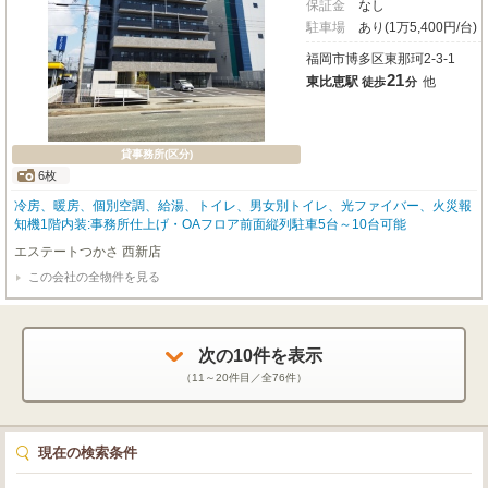
保証金
なし
駐車場
あり(1万5,400円/台)
福岡市博多区東那珂2-3-1
21
東比恵駅
他
徒歩
分
貸事務所(区分)
6枚
冷房、暖房、個別空調、給湯、トイレ、男女別トイレ、光ファイバー、火災報
知機1階内装:事務所仕上げ・OAフロア前面縦列駐車5台～10台可能
エステートつかさ 西新店
この会社の全物件を見る
次の
10
件を表示
（
11～20
件目／全
76
件）
現在の検索条件