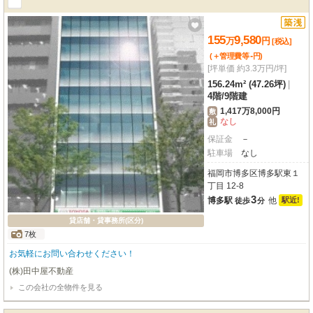
155
9,580
万
円
[税込]
-
(＋管理費等
円
)
[坪単価 約3.3万円/坪]
156.24m² (47.26坪)
|
4階
/
9階建
1,417万8,000円
敷
なし
礼
保証金
－
駐車場
なし
福岡市博多区博多駅東１
丁目 12-8
3
博多駅
他
駅近!
徒歩
分
貸店舗・貸事務所(区分)
7枚
お気軽にお問い合わせください！
(株)田中屋不動産
この会社の全物件を見る