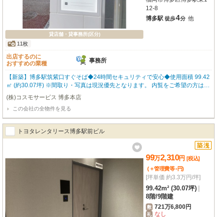
12-8
4
博多駅
他
徒歩
分
貸店舗・貸事務所(区分)
11枚
出店するのに
事務所
おすすめの業種
【新築】博多駅筑紫口すぐそば◆24時間セキュリティで安心◆使用面積 99.42
㎡ (約30.07坪) ※間取り・写真は現況優先となります。 内覧をご希望の方はお
気軽にお申し付けください！ 福岡の物件全てご紹介出来ます！！何でもご相
(株)コスモサービス 博多本店
談下さい♪
この会社の全物件を見る
トヨタレンタリース博多駅前ビル
99
2,310
万
円
[税込]
-
(＋管理費等
円
)
[坪単価 約3.3万円/坪]
99.42m² (30.07坪)
|
8階
/
9階建
721万6,800円
敷
なし
礼