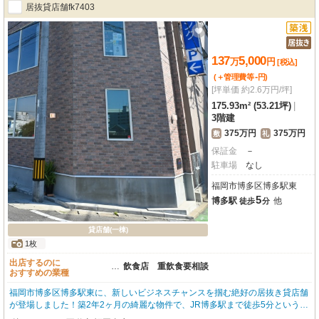
居抜貸店舗fk7403
137
5,000
万
円
[税込]
-
(＋管理費等
円
)
[坪単価 約2.6万円/坪]
175.93m² (53.21坪)
|
3階建
375万円
375万円
敷
礼
保証金
－
駐車場
なし
福岡市博多区博多駅東
5
博多駅
他
徒歩
分
貸店舗(一棟)
1枚
出店するのに
…
飲食店 重飲食要相談
おすすめの業種
福岡市博多区博多駅東に、新しいビジネスチャンスを掴む絶好の居抜き貸店舗
が登場しました！築2年2ヶ月の綺麗な物件で、JR博多駅まで徒歩5分というア
クセス抜群の立地が魅力です。複数路線が利用でき、お客様にとっても従業員