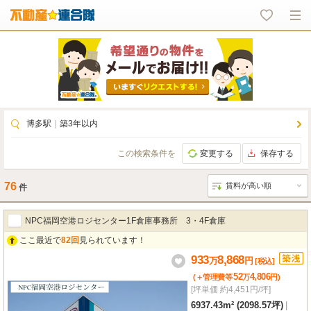
博多駅
｜
築3年以内
この検索条件を
変更する
保存する
76
件
NPC福岡空港ロジセンター1F倉庫事務所 3・4F倉庫
ここ最近で
82回
見られています！
933
8,868
万
円
[税込]
52
4,806
(＋管理費等
万
円
)
[坪単価 約4,451円/坪]
6937.43m² (2098.57坪)
|