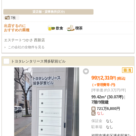
貸店舗・貸事務所(区分)
7枚
出店するのに
飲食
喫茶
おすすめの業種
エステートつかさ 西新店
この会社の全物件を見る
トヨタレンタリース博多駅前ビル
99
2,310
万
円
[税込]
-
(＋管理費等
円
)
[坪単価 約3.3万円/坪]
99.42m² (30.07坪)
|
7階
/
9階建
721万6,800円
敷
なし
礼
保証金
なし
駐車場
なし
福岡市博多区博多駅東1-