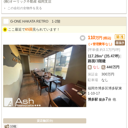
(株)オーリック不動産 福岡支店
様にとっても大変便利な場所ですね。周辺にはコンビニや飲食店、ドラッグス
この会社の全物件を見る
トアなどが徒歩1分圏内に揃い、ビジネスを強力にサポートしてくれるでしょ
う。広々とした175.93㎡の空間には、バーや寿司屋の設備がそのまま残ってお
り、初期費用を抑えてすぐに開業したい飲食店オーナー様にぴったりです。
G-ONE HAKATA RETRO 1‐2階
ここ最近で
65回
見られています！
110
万
円
[税込]
(＋管理費等
なし
)
[坪単価 約3.1万円/坪]
117.28m² (35.47坪)
|
路面
/
3階建
なし
440万円
敷
礼
保証金
300
万
円
駐車場
なし
福岡市博多区博多駅東
1-10-17
7
博多駅
他
徒歩
分
貸店舗(区分)
10枚