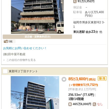
91万3,352円
礼
保証金
－
駐車場
あり(1万5,400
円/台)
福岡市博多区東那珂2 3-
1
23
東比恵駅
他
徒歩
分
貸店舗・貸事務所(区分)
5枚
お気軽にお問い合わせください！
(株)田中屋不動産
この会社の全物件を見る
東那珂２丁目テナント
85
3,600
万
円
[税込]
5
9,752
(＋管理費等
万
円
)
[坪単価 約1.1万円/坪]
256.53m² (77.6坪)
|
1階
/
14階建
465万6,000円
なし
敷
礼