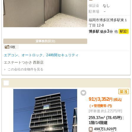
保証金
なし
駐車場
－
福岡市博多区博多駅東１
丁目 12-8
3
博多駅
他
駅近!
徒歩
分
貸事務所(区分)
6枚
エアコン、オートロック、24時間セキュリティ
エステートつかさ 西新店
この会社の全物件を見る
91
3,352
万
円
[税込]
-
(＋管理費等
円
)
[坪単価 約1.2万円/坪]
259.37m² (78.45坪)
|
1階
/
14階建
498万1,920円
敷