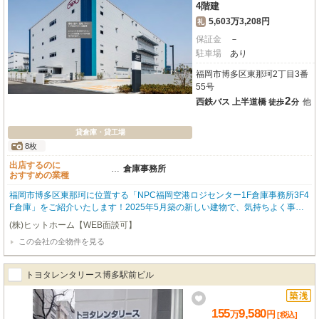
4階建
5,603万3,208円
礼
保証金
－
駐車場
あり
福岡市博多区東那珂2丁目3番
55号
2
西鉄バス 上半道橋
他
徒歩
分
貸倉庫・貸工場
8枚
出店するのに
…
倉庫事務所
おすすめの業種
福岡市博多区東那珂に位置する「NPC福岡空港ロジセンター1F倉庫事務所3F4
F倉庫」をご紹介いたします！2025年5月築の新しい建物で、気持ちよく事業
をスタートできる築浅物件です。西鉄バス「上半道橋」バス停までわずか徒歩
(株)ヒットホーム【WEB面談可】
2分とアクセスしやすく、通勤や物流の拠点としても大変便利ですね。広々と
この会社の全物件を見る
した1455.51㎡の空間は、倉庫と事務所を兼ね備え、多様なビジネスニーズに
お応えできるでしょう。無料駐車場やエレベーター、給排水設備も完備してお
り、大型車の進入も可能ですので、物流倉庫や作業所として効率的な運営が期
トヨタレンタリース博多駅前ビル
待できます。幹線道路沿いの立地とI.C近くという点も、ビジネスチャンスを
広げる大きな魅力です。業務スーパーが徒歩4分と、日々のちょっとした買い
出しにも困りません。ぜひ一度、この広さと利便性を兼ね備えた理想のビジネ
155
9,580
万
円
[税込]
ス空間を現地でご体感ください。