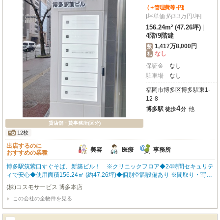
-
(＋管理費等
円
)
[坪単価 約3.3万円/坪]
156.24m² (47.26坪)
|
4階
/
9階建
1,417万8,000円
敷
なし
礼
保証金
なし
駐車場
なし
福岡市博多区博多駅東1-
12-8
4
博多駅
他
徒歩
分
貸店舗・貸事務所(区分)
12枚
出店するのに
美容
医療
事務所
おすすめの業種
博多駅筑紫口すぐそば、新築ビル！ ※クリニックフロア◆24時間セキュリテ
ィで安心◆使用面積156.24㎡ (約47.26坪)◆個別空調設備あり ※間取り・写真
は現況優先となります。 内覧をご希望の方はお気軽にお申し付けください！
(株)コスモサービス 博多本店
福岡の物件全てご紹介出来ます！！何でもご相談下さい♪
この会社の全物件を見る