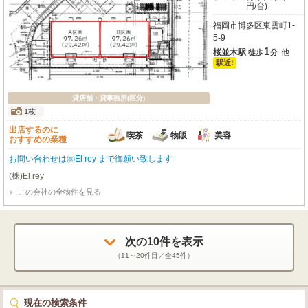
円/台)
福岡市博多区東雲町1-
5-9
1
桜並木駅
他
徒歩
分
駅近!
貸店舗・貸事務所(区分)
1枚
出店するのに
喫茶
物販
美容
おすすめの業種
お問い合わせは㈱El rey まで御願い致します
(株)El rey
この会社の全物件を見る
次の
10
件を表示
（
11～20
件目／全
45
件）
現在の検索条件