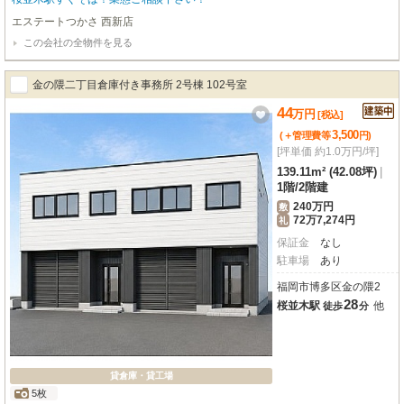
エステートつかさ 西新店
この会社の全物件を見る
金の隈二丁目倉庫付き事務所 2号棟 102号室
44
万
円
[税込]
3,500
(＋管理費等
円
)
[坪単価 約1.0万円/坪]
139.11m² (42.08坪)
|
1階
/
2階建
240万円
敷
72万7,274円
礼
保証金
なし
駐車場
あり
福岡市博多区金の隈2
28
桜並木駅
他
徒歩
分
貸倉庫・貸工場
5枚