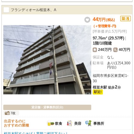
フランディオール桜並木、A
44
万
円
[税込]
-
(＋管理費等
円
)
[坪単価 約1.5万円/坪]
97.76m² (29.57坪)
|
1階
/
10階建
240万円
40万円
敷
礼
保証金
なし
駐車場
あり(1万4,300
円/台)
福岡市博多区東雲町1-
30
2
桜並木駅
徒歩
分
駅近!
貸店舗・貸事務所(区分)
7枚
出店するのに
飲食
美容
事務所
おすすめの業種
桜並木駅すぐそば！業態ご相談下さい！