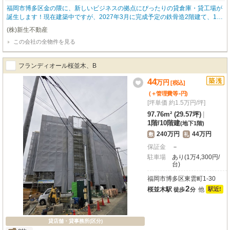
福岡市博多区金の隈に、新しいビジネスの拠点にぴったりの貸倉庫・貸工場が
誕生します！現在建築中ですが、2027年3月に完成予定の鉄骨造2階建て、1階
部分の物件です。広々とした139.11㎡の空間は、多様な事業ニーズにお応えで
(株)新生不動産
きるでしょう。特に注目していただきたいのは、6台以上無料でご利用いただ
この会社の全物件を見る
ける駐車場が完備されている点です。車両でのアクセスが多い業種の方には、
大変心強い味方となってくれます。周辺には金隈公園（徒歩6分）やファミリ
ーマート（徒歩5分）、マルキョウ川久保店（徒歩15分）などがあり、従業員
フランディオール桜並木、B
の方々にとっても快適な環境が整っています。給排水設備も完備されており、
使い勝手も良好です。新しい事業のスタートや拡大に、この新築物件をぜひご
44
万
円
[税込]
検討ください。皆様のお問い合わせを心よりお待ちしております。
-
(＋管理費等
円
)
[坪単価 約1.5万円/坪]
97.76m² (29.57坪)
|
1階
/
10階建
(地下1階)
240万円
44万円
敷
礼
保証金
－
駐車場
あり(1万4,300円/
台)
福岡市博多区東雲町1-30
2
桜並木駅
他
駅近!
徒歩
分
貸店舗・貸事務所(区分)