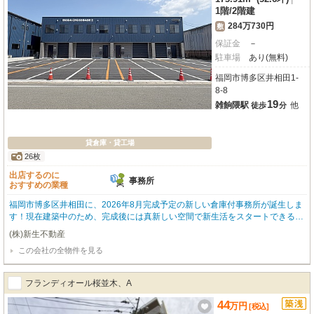
1階
/
2階建
284万730円
敷
保証金
－
駐車場
あり(無料)
福岡市博多区井相田1-
8-8
19
雑餉隈駅
他
徒歩
分
貸倉庫・貸工場
26枚
出店するのに
事務所
おすすめの業種
福岡市博多区井相田に、2026年8月完成予定の新しい倉庫付事務所が誕生しま
す！現在建築中のため、完成後には真新しい空間で新生活をスタートできるの
が魅力です。都市高速も近く、お仕事のフットワークも軽くなりますよ。広々
(株)新生不動産
とした専有面積173.91㎡は、1階に倉庫、2階に事務所と、用途に合わせて使
この会社の全物件を見る
い分けやすい設計です。エアコンや給湯、トイレ2箇所、24時間セキュリティ
も完備しており、快適で安心なビジネス環境をサポートします。さらに、前面
には嬉しい無料駐車場が6台分も確保されており、来客時や荷物の搬入出もス
フランディオール桜並木、A
ムーズです。周辺には西松屋（徒歩2分）やコンビニ、ドラッグストアなども
あり、日々のちょっとしたお買い物にも便利です。新しいビジネス拠点をお探
44
万
円
[税込]
しの方にぴったりのこの物件で、理想のワークスタイルを実現しませんか？お