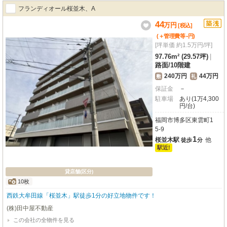
フランディオール桜並木、A
44
万
円
[税込]
-
(＋管理費等
円
)
[坪単価 約1.5万円/坪]
97.76m² (29.57坪)
|
路面
/
10階建
240万円
44万円
敷
礼
保証金
－
駐車場
あり(1万4,300
円/台)
福岡市博多区東雲町1
5-9
1
桜並木駅
他
徒歩
分
駅近!
貸店舗(区分)
10枚
西鉄大牟田線「桜並木」駅徒歩1分の好立地物件です！
(株)田中屋不動産
この会社の全物件を見る