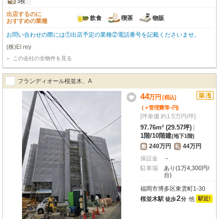
3枚
出店するのに
飲食
喫茶
物販
おすすめの業種
お問い合わせの際には①出店予定の業種②電話番号を記載くださいませ。
(株)El rey
この会社の全物件を見る
フランディオール桜並木、A
44
万
円
[税込]
-
(＋管理費等
円
)
[坪単価 約1.5万円/坪]
97.76m² (29.57坪)
|
1階
/
10階建
(地下1階)
240万円
44万円
敷
礼
保証金
－
駐車場
あり(1万4,300円/
台)
福岡市博多区東雲町1-30
2
桜並木駅
他
駅近!
徒歩
分