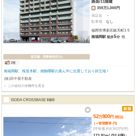
路面
/
11階建
359万1,000円
敷
保証金
－
駐車場
なし
福岡市博多区銀天町1-5
5
南福岡駅
他
徒歩
分
貸店舗・貸事務所(区分)
2枚
南福岡駅、桜並木駅、雑餉隈駅の真ん中に位置しており好立地！
(株)田中屋不動産
この会社の全物件を見る
ISODA CROSSBASE Ⅱ棟B
52
800
万
円
[税込]
-
(＋管理費等
円
)
[坪単価 約9,902円/坪]
173.91m² (52.6坪)
|