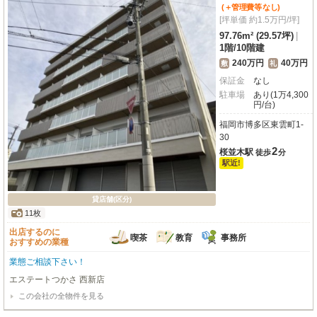
(＋管理費等
なし
)
気軽にお問い合わせください。
[坪単価 約1.5万円/坪]
97.76m² (29.57坪)
|
1階
/
10階建
240万円
40万円
敷
礼
保証金
なし
駐車場
あり(1万4,300
円/台)
福岡市博多区東雲町1-
30
2
桜並木駅
徒歩
分
駅近!
貸店舗(区分)
11枚
出店するのに
喫茶
教育
事務所
おすすめの業種
業態ご相談下さい！
エステートつかさ 西新店
この会社の全物件を見る