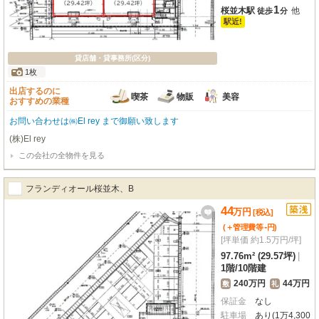
1
桜並木駅
他
徒歩
分
駅近!
貸店舗・貸事務所(区分)
1枚
出店するのに
喫茶
物販
美容
おすすめの業種
お問い合わせは㈱El rey まで御願い致します
(株)El rey
この会社の全物件を見る
フランディオール桜並木、B
44
万
円
[税込]
-
(＋管理費等
円
)
[坪単価 約1.5万円/坪]
97.76m² (29.57坪)
|
1階
/
10階建
240万円
44万円
敷
礼
保証金
なし
駐車場
あり(1万4,300