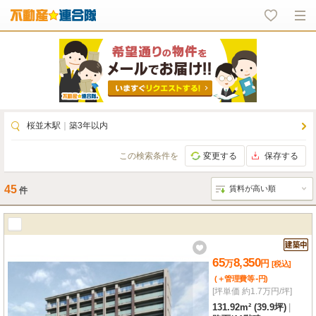
桜並木駅
｜
築3年以内
この検索条件を
変更する
保存する
45
件
65
8,350
万
円
[税込]
-
(＋管理費等
円
)
[坪単価 約1.7万円/坪]
131.92m² (39.9坪)
|