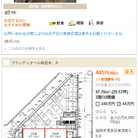
貸店舗・貸事務所(区分)
3枚
出店するのに
飲食
喫茶
美容
おすすめの業種
お問い合わせの際には①出店予定の業種②電話番号を記載くださいませ。
(株)El rey
この会社の全物件を見る
フランディオール桜並木、A
44
万
円
[税込]
-
(＋管理費等
円
)
[坪単価 約1.5万円/坪]
97.76m² (29.57坪)
|
1階
/
10階建
240万円
44万円
敷
礼
保証金
なし
駐車場
あり(1万4,300
円/台)
福岡市博多区東雲町1-
5-9