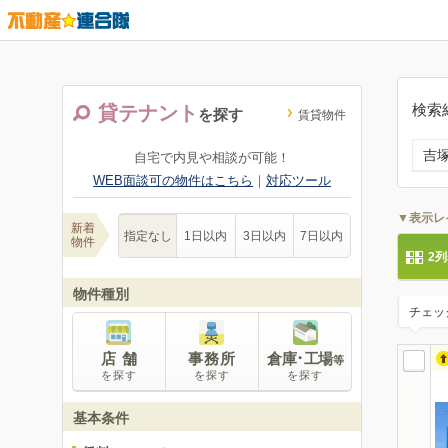
検索
貸テナント
を探す
賃貸物件
吉
自宅で内見や相談が可能！
WEB面談可の物件はこちら
｜
対応ツール
▼表示レ
新着
指定なし
1日以内
3日以内
7日以内
物件
2
物件種別
チェッ
店 舗
事務所
倉庫･工場
等
を探す
を探す
を探す
基本条件