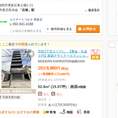
福岡市博多区東公園1-21
5
JR鹿児島本線
「吉塚」駅
…
徒歩
分
エステートつかさ 西新店
092-841-4188
お問合せ
物件詳細を見る
この会社の全物件を見る
ここ最近で
44回
見られています！
筥松2丁目エリアに、【敷金・礼金
０円】新築デザイナーズマンショ…
MODERN ASPIRATION箱崎AXIA
20
9,880
万
円
[税込]
(＋管理費等
3
万
4,980
円
)
[坪単価 約1.3万円/坪]
52.8m² (15.97坪)
|
路面
/
8階建
貸店舗・貸事務所(区分)
なし
なし
敷
礼
写真充実15枚
保証金
－
駐車場
あり(1万6,500円/台)
出店するのにおすすめの業種
飲食
物販
美容