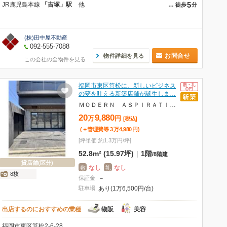
5
JR鹿児島本線
「吉塚」駅
他
…
徒歩
分
(株)田中屋不動産
092-555-7088
お問合せ
物件詳細を見る
この会社の全物件を見る
福岡市東区筥松に、新しいビジネス
の夢を叶える新築店舗が誕生しま…
ＭＯＤＥＲＮ ＡＳＰＩＲＡＴＩＯＮ 箱崎ＡＸＩＡ
20
9,880
万
円
[税込]
(＋管理費等
3
万
4,980
円
)
[坪単価 約1.3万円/坪]
52.8m² (15.97坪)
|
1階
/
8階建
貸店舗(区分)
なし
なし
敷
礼
8枚
保証金
－
駐車場
あり(1万6,500円/台)
出店するのにおすすめの業種
物販
美容
福岡市東区筥松2-6-28