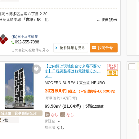
福岡市博多区吉塚８丁目 2-30
19
JR鹿児島本線
「吉塚」駅
他
…
徒歩
分
(株)田中屋不動産
092-555-7088
お問合せ
物件詳細を見る
この会社の全物件を見る
【ご内覧は現地集合で来店不要で
す】日程調整等はお電話頂くか、
メ…
MODERN BUREAU 東公園 NEURO
30
800
万
円
[税込]
(＋管理費等
4
万
6,200
円
)
[坪単価 約1.4万円/坪]
69.58m² (21.04坪)
|
5階
/
12階建
貸店舗・貸事務所(区分)
なし
なし
敷
礼
2枚
保証金
－
駐車場
なし