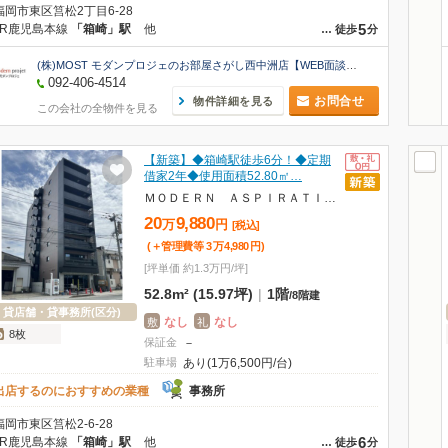
福岡市東区筥松2丁目6-28
5
JR鹿児島本線
「箱崎」駅
他
…
徒歩
分
(株)MOST モダンプロジェのお部屋さがし西中洲店【WEB面談可】
092-406-4514
お問合せ
物件詳細を見る
この会社の全物件を見る
【新築】◆箱崎駅徒歩6分！◆定期
借家2年◆使用面積52.80㎡…
ＭＯＤＥＲＮ ＡＳＰＩＲＡＴＩＯＮ 箱崎ＡＸＩＡ
20
9,880
万
円
[税込]
(＋管理費等
3
万
4,980
円
)
[坪単価 約1.3万円/坪]
52.8m² (15.97坪)
|
1階
/
8階建
貸店舗・貸事務所(区分)
なし
なし
敷
礼
8枚
保証金
－
駐車場
あり(1万6,500円/台)
出店するのにおすすめの業種
事務所
福岡市東区筥松2-6-28
6
JR鹿児島本線
「箱崎」駅
他
…
徒歩
分