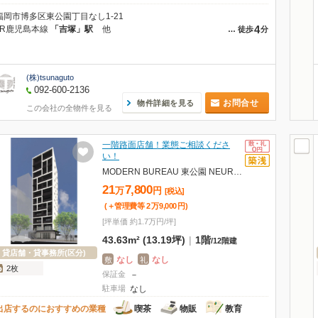
福岡市博多区東公園丁目なし1-21
4
JR鹿児島本線
「吉塚」駅
他
…
徒歩
分
(株)tsunaguto
092-600-2136
お問合せ
物件詳細を見る
この会社の全物件を見る
一階路面店舗！業態ご相談くださ
い！
MODERN BUREAU 東公園 NEURO、102
21
7,800
万
円
[税込]
(＋管理費等
2
万
9,000
円
)
[坪単価 約1.7万円/坪]
43.63m² (13.19坪)
|
1階
/
12階建
貸店舗・貸事務所(区分)
なし
なし
敷
礼
2枚
保証金
－
駐車場
なし
出店するのにおすすめの業種
喫茶
物販
教育