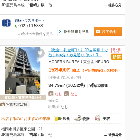
6
JR鹿児島本線
「箱崎」駅
他
…
徒歩
分
(株)ハウスサポート
092-710-5838
お問合せ
物件詳細を見る
この会社の全物件を見る
《敷金・礼金0円！》JR吉塚駅まで
徒歩約4分！妙見通り沿い！R…
MODERN BUREAU 東公園 NEURO
15
400
万
円
[税込]
(＋管理費等
2
万
3,100
円
)
[坪単価 約1.4万円/坪]
34.79m² (10.52坪)
|
9階
/
12階建
なし
なし
敷
礼
貸店舗・貸事務所(区分)
保証金
－
写真充実17枚
駐車場
なし
出店するのにおすすめの業種
飲食
物販
美容
福岡市博多区東公園1-21
4
JR鹿児島本線
「吉塚」駅
他
…
徒歩
分