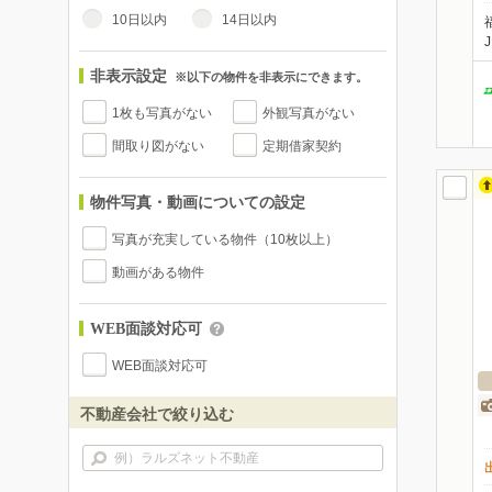
10日以内
14日以内
非表示設定
※以下の物件を非表示にできます。
1枚も写真がない
外観写真がない
間取り図がない
定期借家契約
物件写真・動画についての設定
写真が充実している物件（10枚以上）
動画がある物件
WEB面談対応可
WEB面談対応可
不動産会社で絞り込む