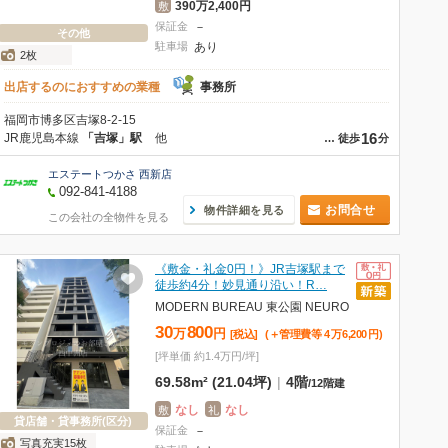
390万2,400円
敷
保証金
－
その他
駐車場
あり
2枚
出店するのにおすすめの業種
事務所
福岡市博多区吉塚8-2-15
16
JR鹿児島本線
「吉塚」駅
他
…
徒歩
分
エステートつかさ 西新店
092-841-4188
お問合せ
物件詳細を見る
この会社の全物件を見る
《敷金・礼金0円！》JR吉塚駅まで
徒歩約4分！妙見通り沿い！R…
MODERN BUREAU 東公園 NEURO
30
800
万
円
[税込]
(＋管理費等
4
万
6,200
円
)
[坪単価 約1.4万円/坪]
69.58m² (21.04坪)
|
4階
/
12階建
なし
なし
敷
礼
貸店舗・貸事務所(区分)
保証金
－
写真充実15枚