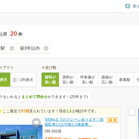
売
20
結果
件
塚駅
築3年以内
イアウト
▼並び順
賃料が
賃料が
坪単価が
面積が
列表示
1列表示
新着順
高い順
安い順
安い順
広い順
クをいれると
まとめて問合せ
ができます！(20件まで)
ここ最近で
57回
見られています！現在
1人
が検討中です。
500kgまでのクレーンあります！前
面駐車11台可能な1棟倉庫…
ON-S社領