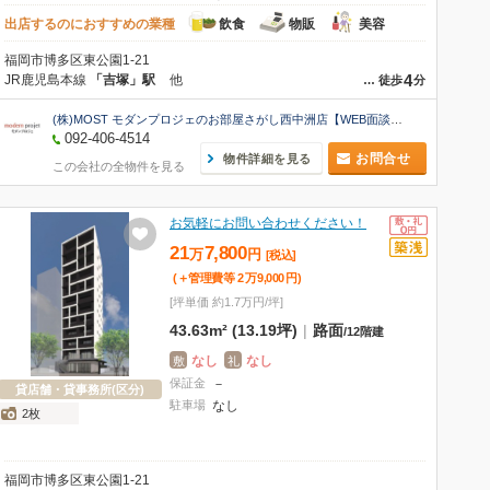
出店するのにおすすめの業種
飲食
物販
美容
福岡市博多区東公園1-21
4
JR鹿児島本線
「吉塚」駅
他
…
徒歩
分
(株)MOST モダンプロジェのお部屋さがし西中洲店【WEB面談可】
092-406-4514
お問合せ
物件詳細を見る
この会社の全物件を見る
お気軽にお問い合わせください！
21
7,800
万
円
[税込]
(＋管理費等
2
万
9,000
円
)
[坪単価 約1.7万円/坪]
43.63m² (13.19坪)
|
路面
/
12階建
なし
なし
敷
礼
保証金
－
貸店舗・貸事務所(区分)
駐車場
なし
2枚
福岡市博多区東公園1-21