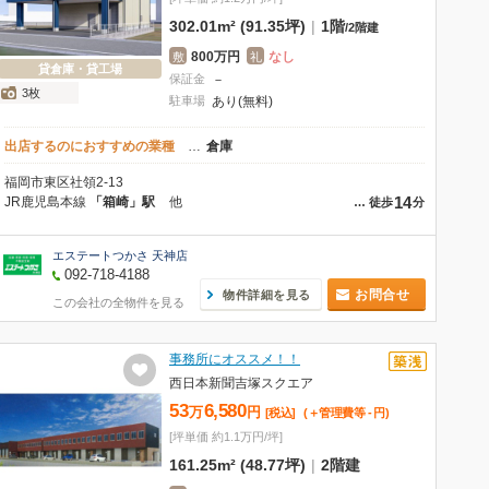
302.01m² (91.35坪)
|
1階
/
2階建
800万円
なし
敷
礼
貸倉庫・貸工場
保証金
－
3枚
駐車場
あり(無料)
出店するのにおすすめの業種
…
倉庫
福岡市東区社領2-13
14
JR鹿児島本線
「箱崎」駅
他
…
徒歩
分
エステートつかさ 天神店
092-718-4188
お問合せ
物件詳細を見る
この会社の全物件を見る
事務所にオススメ！！
西日本新聞吉塚スクエア
53
6,580
万
円
[税込]
(＋管理費等
-
円
)
[坪単価 約1.1万円/坪]
161.25m² (48.77坪)
|
2階建