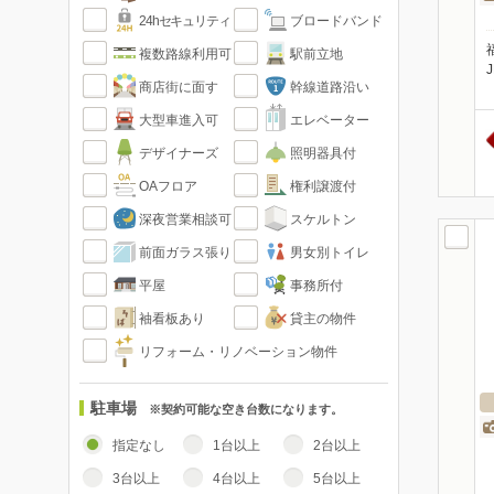
24hセキュリティ
ブロードバンド
複数路線利用可
駅前立地
商店街に面す
幹線道路沿い
大型車進入可
エレベーター
デザイナーズ
照明器具付
OAフロア
権利譲渡付
深夜営業相談可
スケルトン
前面ガラス張り
男女別トイレ
平屋
事務所付
袖看板あり
貸主の物件
リフォーム・リノベーション物件
駐車場
※契約可能な空き台数になります。
指定なし
1台以上
2台以上
3台以上
4台以上
5台以上