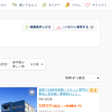
りたい
探してもらう
セミナー
コラム
マイリスト
検索条件
を変更
この条件を
保存する
築年数が
住所別
その他
新しい順
福岡で1986年創業！テナント専門の
弊社に貸店舗・事務所のこと…
ON-S社領
110
万
円
[税込]
(＋管理費等
-
円
)
[坪単価 約1.2万円/坪]