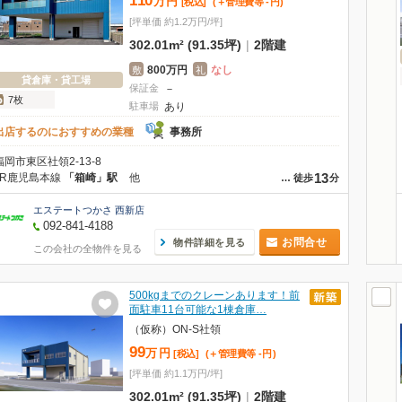
110
万
円
[税込]
(＋管理費等
-
円
)
[坪単価 約1.2万円/坪]
302.01m² (91.35坪)
|
2階建
800万円
なし
敷
礼
貸倉庫・貸工場
保証金
－
7枚
駐車場
あり
出店するのにおすすめの業種
事務所
福岡市東区社領2-13-8
13
JR鹿児島本線
「箱崎」駅
他
…
徒歩
分
エステートつかさ 西新店
092-841-4188
お問合せ
物件詳細を見る
この会社の全物件を見る
500kgまでのクレーンあります！前
面駐車11台可能な1棟倉庫…
（仮称）ON-S社領
99
万
円
[税込]
(＋管理費等
-
円
)
[坪単価 約1.1万円/坪]
302.01m² (91.35坪)
|
2階建