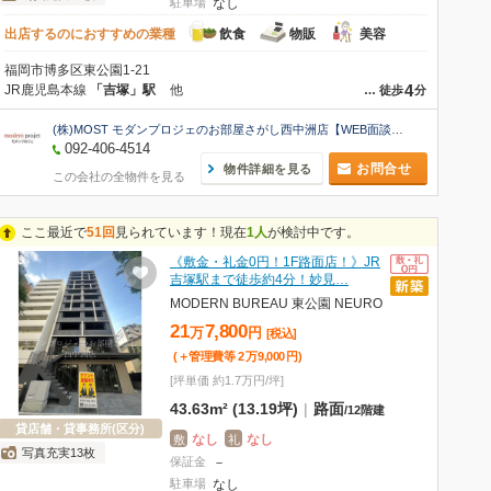
駐車場
なし
出店するのにおすすめの業種
飲食
物販
美容
福岡市博多区東公園1-21
4
JR鹿児島本線
「吉塚」駅
他
…
徒歩
分
(株)MOST モダンプロジェのお部屋さがし西中洲店【WEB面談可】
092-406-4514
お問合せ
物件詳細を見る
この会社の全物件を見る
ここ最近で
51回
見られています！現在
1人
が検討中です。
《敷金・礼金0円！1F路面店！》JR
吉塚駅まで徒歩約4分！妙見…
MODERN BUREAU 東公園 NEURO
21
7,800
万
円
[税込]
(＋管理費等
2
万
9,000
円
)
[坪単価 約1.7万円/坪]
43.63m² (13.19坪)
|
路面
/
12階建
貸店舗・貸事務所(区分)
なし
なし
敷
礼
写真充実13枚
保証金
－
駐車場
なし