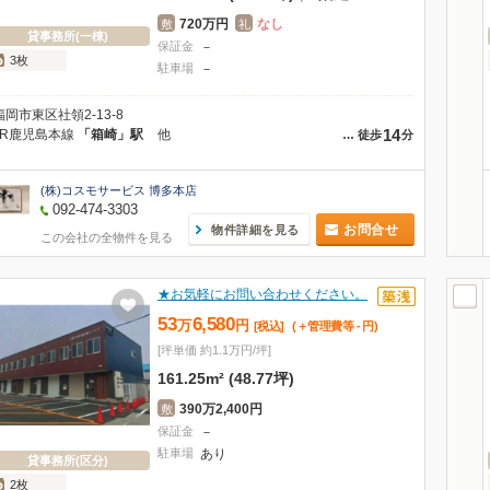
720万円
なし
敷
礼
貸事務所(一棟)
保証金
－
3枚
駐車場
－
福岡市東区社領2-13-8
14
JR鹿児島本線
「箱崎」駅
他
…
徒歩
分
(株)コスモサービス 博多本店
092-474-3303
お問合せ
物件詳細を見る
この会社の全物件を見る
★お気軽にお問い合わせください。
53
6,580
万
円
[税込]
(＋管理費等
-
円
)
[坪単価 約1.1万円/坪]
161.25m² (48.77坪)
390万2,400円
敷
保証金
－
駐車場
あり
貸事務所(区分)
2枚