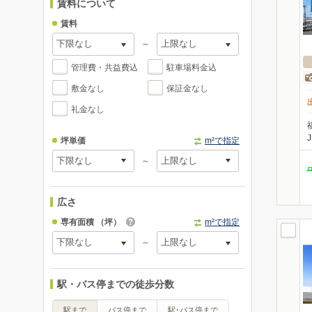
賃料について
賃料
～
管理費・共益費込
駐車場料金込
敷金なし
保証金なし
礼金なし
坪単価
m²で指定
～
広さ
専有面積
（坪）
m²で指定
～
駅・バス停までの徒歩分数
駅まで
バス停まで
駅･バス停まで