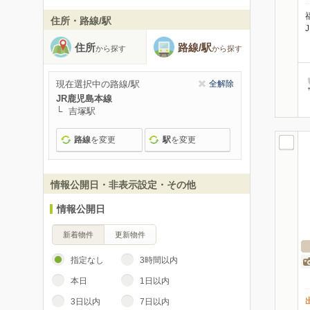
住所・路線/駅
住所
路線/駅
から探す
から探す
現在選択中の路線/駅
全解除
JR鹿児島本線
吉塚駅
路線
を変更
駅
を変更
情報公開日・非表示設定・その他
情報公開日
新着物件
更新物件
指定なし
3時間以内
本日
1日以内
3日以内
7日以内