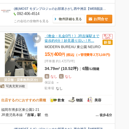
(株)MOST モダンプロジェのお部屋さがし西中洲店【WEB面談可】
092-406-4514
お問合せ
物件詳細を見る
この会社の全物件を見る
《敷金・礼金0円！》JR吉塚駅まで
徒歩約4分！妙見通り沿い！R…
MODERN BUREAU 東公園 NEURO
15
400
万
円
[税込]
(＋管理費等
2
万
3,100
円
)
[坪単価 約1.4万円/坪]
34.79m² (10.52坪)
|
6階
/
12階建
なし
なし
敷
礼
貸店舗・貸事務所(区分)
保証金
－
写真充実16枚
駐車場
なし
出店するのにおすすめの業種
飲食
物販
美容
福岡市博多区東公園1-21
4
JR鹿児島本線
「吉塚」駅
他
…
徒歩
分