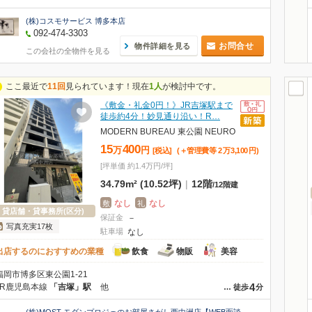
(株)コスモサービス 博多本店
092-474-3303
お問合せ
物件詳細を見る
この会社の全物件を見る
ここ最近で
11回
見られています！現在
1人
が検討中です。
《敷金・礼金0円！》JR吉塚駅まで
徒歩約4分！妙見通り沿い！R…
MODERN BUREAU 東公園 NEURO
15
400
万
円
[税込]
(＋管理費等
2
万
3,100
円
)
[坪単価 約1.4万円/坪]
34.79m² (10.52坪)
|
12階
/
12階建
なし
なし
敷
礼
貸店舗・貸事務所(区分)
保証金
－
写真充実17枚
駐車場
なし
出店するのにおすすめの業種
飲食
物販
美容
福岡市博多区東公園1-21
4
JR鹿児島本線
「吉塚」駅
他
…
徒歩
分