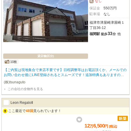
なし
礼
保証金
550
万
円
駐車場
なし
福津市津屋崎津屋崎１
丁目36-12
33
福間駅
他
徒歩
分
貸店舗(区分)
10枚
【ご内覧は現地集合で来店不要です】日程調整等はお電話頂くか、メールでの
お問い合わせ後にLINE登録されるとスムーズです！追加特典もありますので
詳細はお気軽にお問い合わせ下さい♪
(株)tsunaguto
この会社の全物件を見る
Leon RegaloⅡ
ここ最近で
48回
見られています！
12
6,500
万
円
[税込]