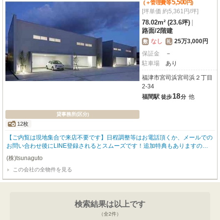
5,500
(＋管理費等
円
)
[坪単価 約5,361円/坪]
78.02m² (23.6坪)
|
路面
/
2階建
なし
25万3,000円
敷
礼
保証金
－
駐車場
あり
福津市宮司浜宮司浜２丁目
2-34
18
福間駅
他
徒歩
分
貸事務所(区分)
12枚
【ご内覧は現地集合で来店不要です】日程調整等はお電話頂くか、メールでの
お問い合わせ後にLINE登録されるとスムーズです！追加特典もありますので
詳細はお気軽にお問い合わせ下さい♪
(株)tsunaguto
この会社の全物件を見る
検索結果は以上です
（全
2
件）