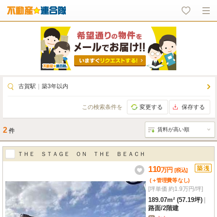
古賀駅
｜
築3年以内
この検索条件を
変更する
保存する
2
件
ＴＨＥ ＳＴＡＧＥ ＯＮ ＴＨＥ ＢＥＡＣＨ
110
万
円
[税込]
(＋管理費等
なし
)
[坪単価 約1.9万円/坪]
189.07m² (57.19坪)
|
路面
/
2階建