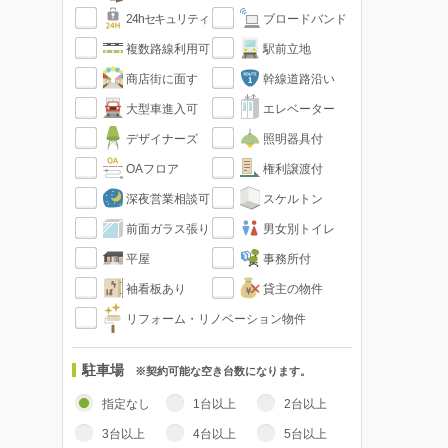
24hセキュリティ
ブロードバンド
複数路線利用可
駅前立地
商店街に面す
幹線道路沿い
大型車進入可
エレベーター
デザイナーズ
照明器具付
OAフロア
権利譲渡付
深夜営業相談可
スケルトン
前面ガラス張り
男女別トイレ
平屋
事務所付
袖看板あり
貸主の物件
リフォーム・リノベーション物件
駐車場
※契約可能な空き台数になります。
指定なし
1台以上
2台以上
3台以上
4台以上
5台以上