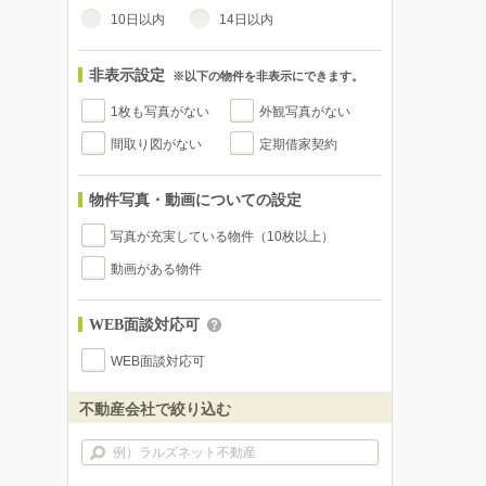
10日以内
14日以内
非表示設定
※以下の物件を非表示にできます。
1枚も写真がない
外観写真がない
間取り図がない
定期借家契約
物件写真・動画についての設定
写真が充実している物件（10枚以上）
動画がある物件
WEB面談対応可
WEB面談対応可
不動産会社で絞り込む