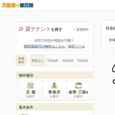
検索
貸テナント
を探す
賃貸物件
水
自宅で内見や相談が可能！
WEB面談可の物件はこちら
｜
対応ツール
新着
指定なし
1日以内
3日以内
7日以内
物件
物件種別
店 舗
事務所
倉庫･工場
等
を探す
を探す
を探す
基本条件