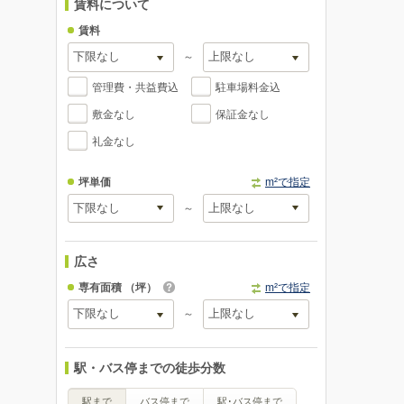
賃料について
賃料
～
管理費・共益費込
駐車場料金込
敷金なし
保証金なし
礼金なし
坪単価
m²で指定
～
広さ
専有面積
（坪）
m²で指定
～
駅・バス停までの徒歩分数
駅まで
バス停まで
駅･バス停まで