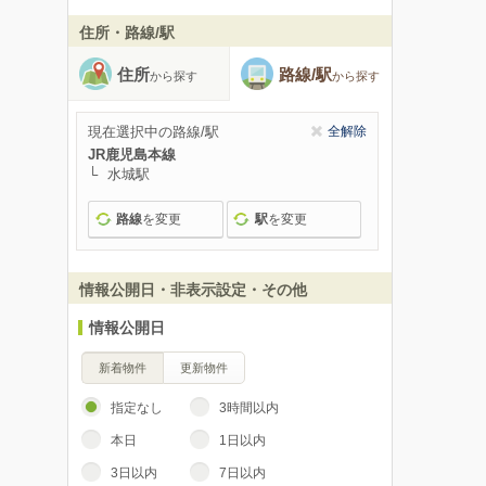
住所・路線/駅
住所
路線/駅
から探す
から探す
現在選択中の路線/駅
全解除
JR鹿児島本線
水城駅
路線
を変更
駅
を変更
情報公開日・非表示設定・その他
情報公開日
新着物件
更新物件
指定なし
3時間以内
本日
1日以内
3日以内
7日以内