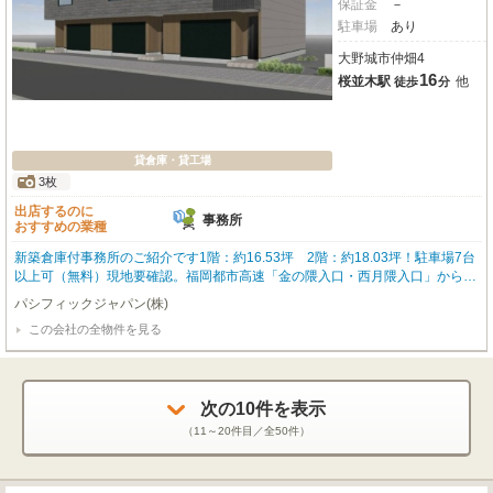
保証金
－
駐車場
あり
大野城市仲畑4
16
桜並木駅
他
徒歩
分
貸倉庫・貸工場
3枚
出店するのに
事務所
おすすめの業種
新築倉庫付事務所のご紹介です1階：約16.53坪 2階：約18.03坪！駐車場7台
以上可（無料）現地要確認。福岡都市高速「金の隈入口・西月隈入口」から車
で約4分！九州自動車道「太宰府インター」から車で約6分！。高速が近いの
パシフィックジャパン(株)
で、通勤や物流、お客様のご来店にも大変便利です！
この会社の全物件を見る
次の
10
件を表示
（
11～20
件目／全
50
件）