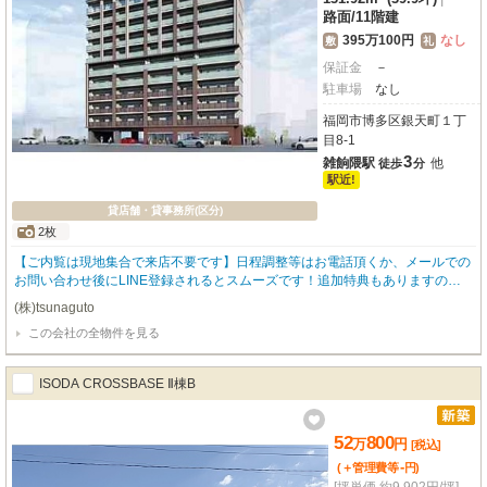
路面
/
11階建
395万100円
なし
敷
礼
保証金
－
駐車場
なし
福岡市博多区銀天町１丁
目8-1
3
雑餉隈駅
他
徒歩
分
駅近!
貸店舗・貸事務所(区分)
2枚
【ご内覧は現地集合で来店不要です】日程調整等はお電話頂くか、メールでの
お問い合わせ後にLINE登録されるとスムーズです！追加特典もありますので
詳細はお気軽にお問い合わせ下さい♪
(株)tsunaguto
この会社の全物件を見る
ISODA CROSSBASE Ⅱ棟B
52
800
万
円
[税込]
-
(＋管理費等
円
)