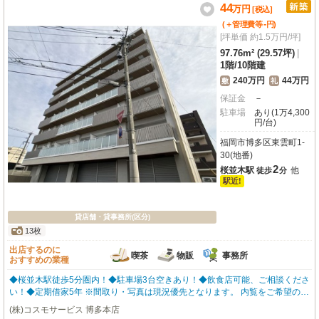
あり、日々のちょっとしたお買い物にも便利です。新しいビジネス拠点をお探
44
万
円
[税込]
しの方にぴったりのこの物件で、理想のワークスタイルを実現しませんか？お
-
(＋管理費等
円
)
気軽にお問い合わせください。
[坪単価 約1.5万円/坪]
97.76m² (29.57坪)
|
1階
/
10階建
240万円
44万円
敷
礼
保証金
－
駐車場
あり(1万4,300
円/台)
福岡市博多区東雲町1-
30(地番)
2
桜並木駅
他
徒歩
分
駅近!
貸店舗・貸事務所(区分)
13枚
出店するのに
喫茶
物販
事務所
おすすめの業種
◆桜並木駅徒歩5分圏内！◆駐車場3台空きあり！◆飲食店可能、ご相談くださ
い！◆定期借家5年 ※間取り・写真は現況優先となります。 内覧をご希望の方
はお気軽にお申し付けください！ 福岡の物件全てご紹介出来ます！！何でも
(株)コスモサービス 博多本店
ご相談下さい♪