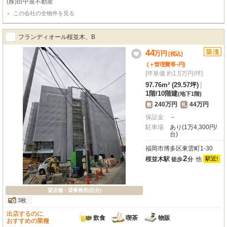
(株)田中屋不動産
この会社の全物件を見る
フランディオール桜並木、B
44
万
円
[税込]
-
(＋管理費等
円
)
[坪単価 約1.5万円/坪]
97.76m² (29.57坪)
|
1階
/
10階建
(地下1階)
240万円
44万円
敷
礼
保証金
－
駐車場
あり(1万4,300円/
台)
福岡市博多区東雲町1-30
2
桜並木駅
他
駅近!
徒歩
分
貸店舗・貸事務所(区分)
3枚
出店するのに
飲食
喫茶
物販
おすすめの業種