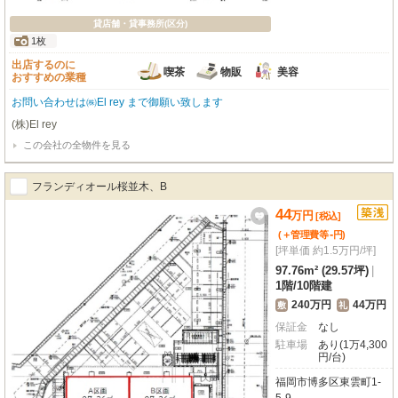
貸店舗・貸事務所(区分)
1枚
出店するのに
喫茶
物販
美容
おすすめの業種
お問い合わせは㈱El rey まで御願い致します
(株)El rey
この会社の全物件を見る
フランディオール桜並木、B
44
万
円
[税込]
-
(＋管理費等
円
)
[坪単価 約1.5万円/坪]
97.76m² (29.57坪)
|
1階
/
10階建
240万円
44万円
敷
礼
保証金
なし
駐車場
あり(1万4,300
円/台)
福岡市博多区東雲町1-