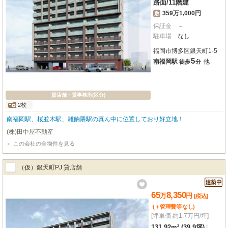
路面
/
11階建
359万1,000円
敷
保証金
－
駐車場
なし
福岡市博多区銀天町1-5
5
南福岡駅
他
徒歩
分
貸店舗・貸事務所(区分)
2枚
南福岡駅、桜並木駅、雑餉隈駅の真ん中に位置しており好立地！
(株)田中屋不動産
この会社の全物件を見る
（仮）銀天町PJ 貸店舗
65
8,350
万
円
[税込]
(＋管理費等
なし
)
[坪単価 約1.7万円/坪]
131.92m² (39.9坪)
|