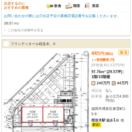
出店するのに
飲食
喫茶
美容
おすすめの業種
お問い合わせの際には①出店予定の業種②電話番号を記載くださいませ。
(株)El rey
この会社の全物件を見る
フランディオール桜並木、A
44
万
円
[税込]
-
(＋管理費等
円
)
[坪単価 約1.5万円/坪]
97.76m² (29.57坪)
|
1階
/
10階建
240万円
44万円
敷
礼
保証金
なし
駐車場
あり(1万4,300
円/台)
福岡市博多区東雲町1-
5-9
1
桜並木駅
他
徒歩
分
駅近!