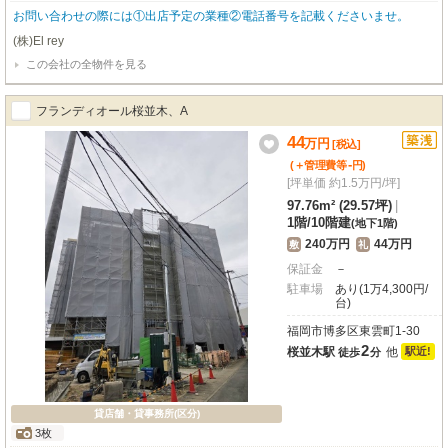
お問い合わせの際には①出店予定の業種②電話番号を記載くださいませ。
(株)El rey
この会社の全物件を見る
フランディオール桜並木、A
44
万
円
[税込]
-
(＋管理費等
円
)
[坪単価 約1.5万円/坪]
97.76m² (29.57坪)
|
1階
/
10階建
(地下1階)
240万円
44万円
敷
礼
保証金
－
駐車場
あり(1万4,300円/
台)
福岡市博多区東雲町1-30
2
桜並木駅
他
駅近!
徒歩
分
貸店舗・貸事務所(区分)
3枚