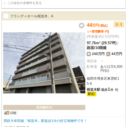
この会社の全物件を見る
フランディオール桜並木、A
44
万
円
[税込]
-
(＋管理費等
円
)
[坪単価 約1.5万円/坪]
97.76m² (29.57坪)
|
路面
/
10階建
240万円
44万円
敷
礼
保証金
－
駐車場
あり(1万4,300
円/台)
福岡市博多区東雲町1
5-9
1
桜並木駅
他
徒歩
分
駅近!
貸店舗(区分)
10枚
西鉄大牟田線「桜並木」駅徒歩1分の好立地物件です！