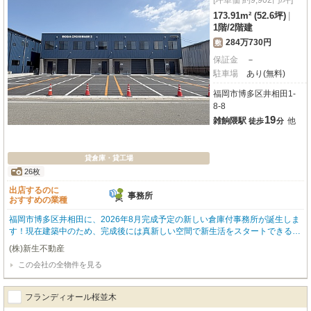
[坪単価 約9,902円/坪]
173.91m² (52.6坪)
|
1階
/
2階建
284万730円
敷
保証金
－
駐車場
あり(無料)
福岡市博多区井相田1-
8-8
19
雑餉隈駅
他
徒歩
分
貸倉庫・貸工場
26枚
出店するのに
事務所
おすすめの業種
福岡市博多区井相田に、2026年8月完成予定の新しい倉庫付事務所が誕生しま
す！現在建築中のため、完成後には真新しい空間で新生活をスタートできるの
が魅力です。都市高速も近く、お仕事のフットワークも軽くなりますよ。広々
(株)新生不動産
とした専有面積173.91㎡は、1階に倉庫、2階に事務所と、用途に合わせて使
この会社の全物件を見る
い分けやすい設計です。エアコンや給湯、トイレ2箇所、24時間セキュリティ
も完備しており、快適で安心なビジネス環境をサポートします。さらに、前面
には嬉しい無料駐車場が6台分も確保されており、来客時や荷物の搬入出もス
フランディオール桜並木
ムーズです。周辺には西松屋（徒歩2分）やコンビニ、ドラッグストアなども