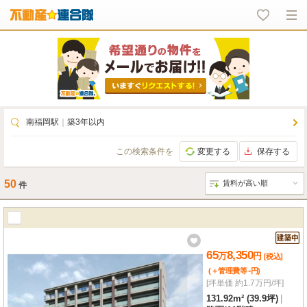
南福岡駅
｜
築3年以内
この検索条件を
変更する
保存する
50
件
65
8,350
万
円
[税込]
-
(＋管理費等
円
)
[坪単価 約1.7万円/坪]
131.92m² (39.9坪)
|