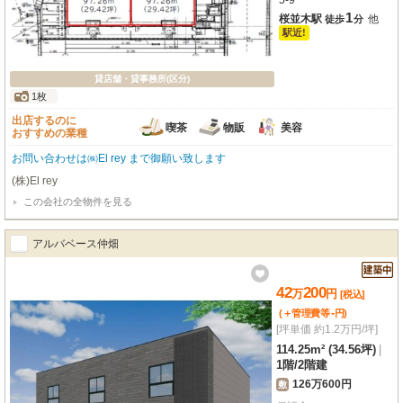
5-9
1
桜並木駅
他
徒歩
分
駅近!
貸店舗・貸事務所(区分)
1枚
出店するのに
喫茶
物販
美容
おすすめの業種
お問い合わせは㈱El rey まで御願い致します
(株)El rey
この会社の全物件を見る
アルバベース仲畑
42
200
万
円
[税込]
-
(＋管理費等
円
)
[坪単価 約1.2万円/坪]
114.25m² (34.56坪)
|
1階
/
2階建
126万600円
敷