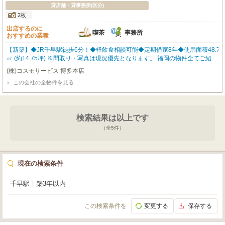
貸店舗・貸事務所(区分)
2枚
出店するのに
喫茶
事務所
おすすめの業種
【新築】◆JR千早駅徒歩6分！◆軽飲食相談可能◆定期借家8年◆使用面積48.76
㎡ (約14.75坪) ※間取り・写真は現況優先となります。 福岡の物件全てご紹介
出来ます！！何でもご相談下さい♪ 内覧をご希望の方はお気軽にお申し付けく
(株)コスモサービス 博多本店
ださい！
この会社の全物件を見る
検索結果は以上です
（全
5
件）
現在の検索条件
千早駅
｜
築3年以内
この検索条件を
変更する
保存する