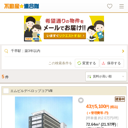
千早駅
｜
築3年以内
この検索条件を
変更する
保存する
5
件
エムビルデベロップコアⅧ
43
5,100
万
円
[税込]
-
(＋管理費等
円
)
[坪単価 約2.0万円/坪]
72.64m² (21.97坪)
|