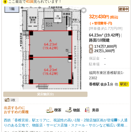
ください。
ここ最近で
41回
見られています！
32
430
万
円
[税込]
-
(＋管理費等
円
)
[坪単価 約1.7万円/坪]
64.23m² (19.42坪)
|
路面
/
10階建
174万7,800円
敷
29万1,300円
礼
保証金
－
駐車場
－
福岡市東区香椎駅前1-
2302
1
香椎駅
他
駅近!
徒歩
分
貸店舗(区分)
1枚
出店するのに
喫茶
物販
美容
おすすめの業種
西鉄「香椎宮前」駅エリアに、視認性の高い1階・2階店舗区画が登場🏢✨人通
りのある立地で、物販店・サービス店舗・スクール・サロンなど幅広い業種に
おすすめの物件です💡1階区画は路面ならではの集客力が魅力。2階部分も用途