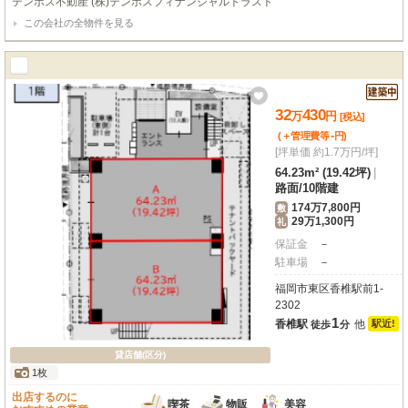
テンポス不動産 (株)テンポスフィナンシャルトラスト
に応じた活用がしやすく、店舗兼事務所としての利用もご相談可能です🙌周辺
この会社の全物件を見る
には住宅や生活施設も多く、地域密着型の出店にもぴったり🌿新規開業や移転
をご検討中の方にもおすすめのテナントです✨📌入居審査あり📌保証会社加入
必須📌連帯保証人必要（法人契約の場合は代表取締役）📌光熱費実費負担📌業
種相談可能
32
430
万
円
[税込]
-
(＋管理費等
円
)
[坪単価 約1.7万円/坪]
64.23m² (19.42坪)
|
路面
/
10階建
174万7,800円
敷
29万1,300円
礼
保証金
－
駐車場
－
福岡市東区香椎駅前1-
2302
1
香椎駅
他
駅近!
徒歩
分
貸店舗(区分)
1枚
出店するのに
喫茶
物販
美容