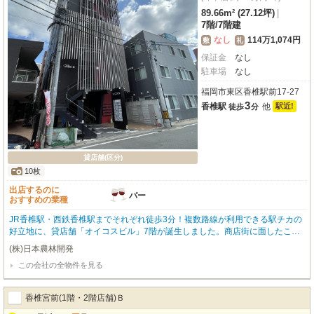
89.66m² (27.12坪)
|
7階
/
7階建
なし
114万1,074円
敷
礼
保証金
なし
駐車場
なし
福岡市東区香椎駅前17-27
3
香椎駅
他
駅近!
徒歩
分
貸店舗(区分)
10枚
出店するのに
バー
おすすめの業種
JR香椎駅・西鉄香椎駅までそれぞれ徒歩3分！複数路線が利用できる駅チカの
好立地に、貸店舗「オイコスビル」7階が誕生しました。商店街に面したこの
物件は、周辺に香椎名店街やマツモトキヨシ、セピアテラス西鉄香椎などの商
(株)日本農林開発
業施設、飲食店、コンビニ、銀行が充実。人通りが多く、高い集客力が期待で
この会社の全物件を見る
きるビジネス拠点です。専有面積89.66㎡の広々とした空間はスケルトン渡し
のため、お客様の自由な内装デザインが可能です。エレベーター完備で7階へ
のアクセスも快適。初期費用を抑えられる敷金ゼロも魅力。香椎駅前の活気あ
香椎宮前(1階・2階店舗)Ｂ
るエリアで、新たなビジネスを始めてみませんか？ぜひお気軽にお問い合わせ