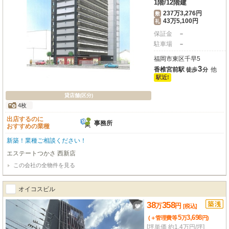
1階
/
12階建
237万3,276円
敷
43万5,100円
礼
保証金
－
駐車場
－
福岡市東区千早5
3
香椎宮前駅
他
徒歩
分
駅近!
貸店舗(区分)
4枚
出店するのに
事務所
おすすめの業種
新築！業種ご相談ください！
エステートつかさ 西新店
この会社の全物件を見る
オイコスビル
38
358
万
円
[税込]
5
3,698
(＋管理費等
万
円
)
[坪単価 約1.4万円/坪]