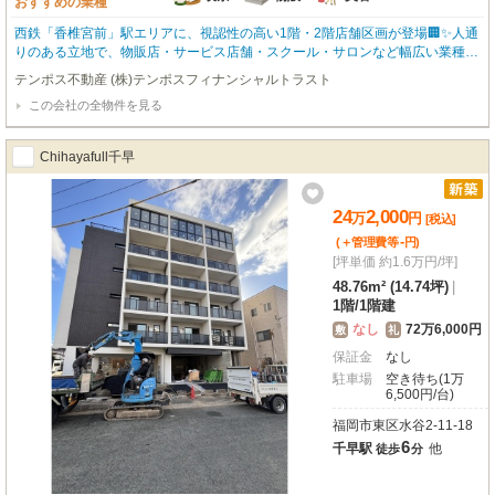
おすすめの業種
西鉄「香椎宮前」駅エリアに、視認性の高い1階・2階店舗区画が登場🏢✨人通
りのある立地で、物販店・サービス店舗・スクール・サロンなど幅広い業種に
おすすめの物件です💡1階区画は路面ならではの集客力が魅力。2階部分も用途
テンポス不動産 (株)テンポスフィナンシャルトラスト
に応じた活用がしやすく、店舗兼事務所としての利用もご相談可能です🙌周辺
この会社の全物件を見る
には住宅や生活施設も多く、地域密着型の出店にもぴったり🌿新規開業や移転
をご検討中の方にもおすすめのテナントです✨📌入居審査あり📌保証会社加入
必須📌連帯保証人必要（法人契約の場合は代表取締役）📌光熱費実費負担📌業
Chihayafull千早
種相談可能
24
2,000
万
円
[税込]
-
(＋管理費等
円
)
[坪単価 約1.6万円/坪]
48.76m² (14.74坪)
|
1階
/
1階建
なし
72万6,000円
敷
礼
保証金
なし
駐車場
空き待ち(1万
6,500円/台)
福岡市東区水谷2-11-18
6
千早駅
他
徒歩
分