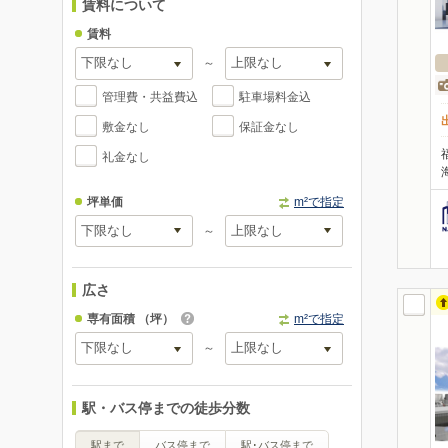
賃料について
賃料
～
管理費・共益費込
駐車場料金込
敷金なし
保証金なし
礼金なし
坪単価
m²で指定
～
広さ
専有面積
（坪）
m²で指定
～
駅・バス停までの徒歩分数
駅まで
バス停まで
駅･バス停まで