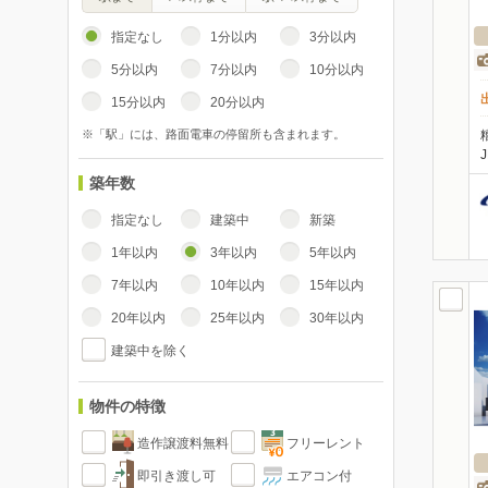
指定なし
1分以内
3分以内
5分以内
7分以内
10分以内
15分以内
20分以内
※「駅」には、路面電車の停留所も含まれます。
築年数
指定なし
建築中
新築
1年以内
3年以内
5年以内
7年以内
10年以内
15年以内
20年以内
25年以内
30年以内
建築中を除く
物件の特徴
造作譲渡料無料
フリーレント
即引き渡し可
エアコン付