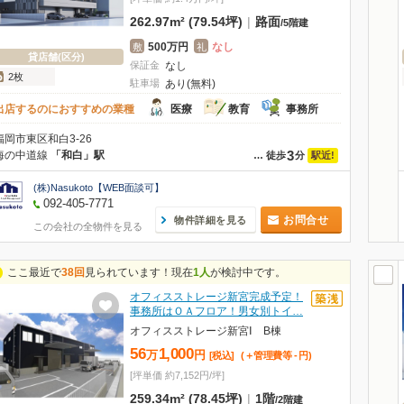
262.97m² (79.54坪)
|
路面
/
5階建
500万円
なし
敷
礼
貸店舗(区分)
保証金
なし
2枚
駐車場
あり(無料)
出店するのにおすすめの業種
医療
教育
事務所
福岡市東区和白3-26
3
海の中道線
「和白」駅
駅近!
…
徒歩
分
(株)Nasukoto【WEB面談可】
092-405-7771
お問合せ
物件詳細を見る
この会社の全物件を見る
ここ最近で
38回
見られています！現在
1人
が検討中です。
オフィスストレージ新宮完成予定！
事務所はＯＡフロア！男女別トイ…
オフィスストレージ新宮Ⅰ B棟
56
1,000
万
円
[税込]
(＋管理費等
-
円
)
[坪単価 約7,152円/坪]
259.34m² (78.45坪)
|
1階
/
2階建