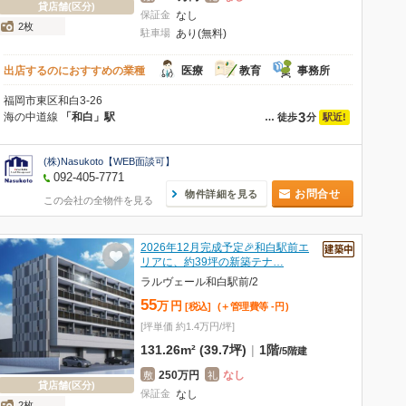
貸店舗(区分)
保証金
なし
2枚
駐車場
あり(無料)
出店するのにおすすめの業種
医療
教育
事務所
福岡市東区和白3-26
3
海の中道線
「和白」駅
駅近!
…
徒歩
分
(株)Nasukoto【WEB面談可】
092-405-7771
お問合せ
物件詳細を見る
この会社の全物件を見る
2026年12月完成予定🎉和白駅前エ
リアに、約39坪の新築テナ…
ラルヴェール和白駅前/2
55
万
円
[税込]
(＋管理費等
-
円
)
[坪単価 約1.4万円/坪]
131.26m² (39.7坪)
|
1階
/
5階建
250万円
なし
敷
礼
貸店舗(区分)
保証金
なし
2枚