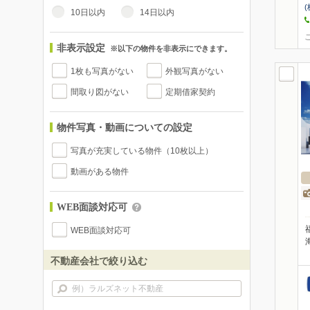
(
10日以内
14日以内
非表示設定
※以下の物件を非表示にできます。
1枚も写真がない
外観写真がない
間取り図がない
定期借家契約
物件写真・動画についての設定
写真が充実している物件（10枚以上）
動画がある物件
WEB面談対応可
WEB面談対応可
不動産会社で絞り込む