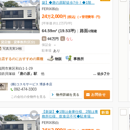
築】◆唐の原駅徒歩7分！◆1階…
FERIX和白
24
2,000
万
円
[税込]
(＋管理費等
-
円
)
[坪単価 約1.2万円/坪]
64.59m² (19.53坪)
|
路面
/
2階建
66万円
なし
敷
礼
貸店舗・貸事務所(区分)
保証金
－
写真充実14枚
駐車場
あり
出店するのにおすすめの業種
物販
事務所
福岡市東区和白1-1-29
7
西鉄貝塚線
「唐の原」駅
他
…
徒歩
分
(株)コスモサービス 博多本店
092-474-3303
お問合せ
物件詳細を見る
この会社の全物件を見る
【新築】◆1階は倉庫仕様、2階は事
務所仕様、飲食店不可◆駐車場…
FERIX和白