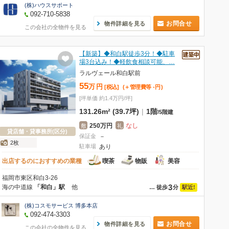
(株)ハウスサポート
092-710-5838
お問合せ
物件詳細を見る
この会社の全物件を見る
【新築】◆和白駅徒歩3分！◆駐車
場3台込み！◆軽飲食相談可能、…
ラルヴェール和白駅前
55
万
円
[税込]
(＋管理費等
-
円
)
[坪単価 約1.4万円/坪]
131.26m² (39.7坪)
|
1階
/
5階建
250万円
なし
敷
礼
貸店舗・貸事務所(区分)
保証金
－
2枚
駐車場
あり
出店するのにおすすめの業種
喫茶
物販
美容
福岡市東区和白3-26
3
海の中道線
「和白」駅
他
駅近!
…
徒歩
分
(株)コスモサービス 博多本店
092-474-3303
お問合せ
物件詳細を見る
この会社の全物件を見る