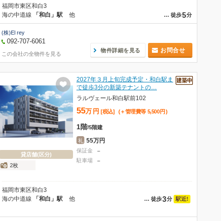
福岡市東区和白3
5
海の中道線
「和白」駅
他
…
徒歩
分
(株)El rey
092-707-6061
お問合せ
物件詳細を見る
この会社の全物件を見る
2027年３月上旬完成予定・和白駅ま
で徒歩3分の新築テナントの…
ラルヴェール和白駅前102
55
万
円
[税込]
(＋管理費等
5,500
円
)
1階
/
5階建
55万円
礼
保証金
－
貸店舗(区分)
駐車場
－
2枚
福岡市東区和白3
3
海の中道線
「和白」駅
他
駅近!
…
徒歩
分