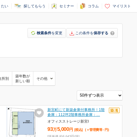
りたい
探してもらう
セミナー
コラム
マイリスト
検索条件
を変更
この条件を
保存する
築年数が
住所別
その他
新しい順
新宮町にて新築倉庫付事務所！1階
倉庫：112坪2階事務所倉庫：…
オフィスストレージ新宮Ⅰ
93
5,000
万
円
[税込]
(＋管理費等
-
円
)
[坪単価 約6,643円/坪]