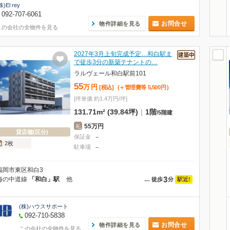
株)El rey
092-707-6061
お問合せ
物件詳細を見る
この会社の全物件を見る
2027年3月上旬完成予定…和白駅ま
で徒歩3分の新築テナントの…
ラルヴェール和白駅前101
55
万
円
[税込]
(＋管理費等
5,500
円
)
[坪単価 約1.4万円/坪]
131.71m² (39.84坪)
|
1階
/
5階建
55万円
礼
貸店舗(区分)
保証金
－
2枚
駐車場
－
福岡市東区和白3
3
海の中道線
「和白」駅
他
駅近!
…
徒歩
分
(株)ハウスサポート
092-710-5838
お問合せ
物件詳細を見る
この会社の全物件を見る