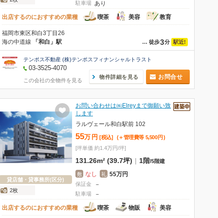
駐車場
あり
出店するのにおすすめの業種
喫茶
美容
教育
福岡市東区和白3丁目26
3
海の中道線
「和白」駅
駅近!
…
徒歩
分
テンポス不動産 (株)テンポスフィナンシャルトラスト
03-3525-4070
お問合せ
物件詳細を見る
この会社の全物件を見る
お問い合わせは㈱Elreyまで御願い致
します
ラルヴェール和白駅前 102
55
万
円
[税込]
(＋管理費等
5,500
円
)
[坪単価 約1.4万円/坪]
131.26m² (39.7坪)
|
1階
/
5階建
なし
55万円
敷
礼
貸店舗・貸事務所(区分)
保証金
－
2枚
駐車場
－
出店するのにおすすめの業種
喫茶
物販
美容