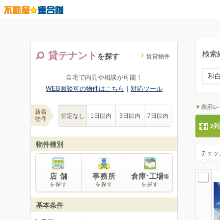
検索
貸テナント
を探す
賃貸物件
和
自宅で内見や相談が可能！
WEB面談可の物件はこちら
｜
対応ツール
▼表示レ
新着
指定なし
1日以内
3日以内
7日以内
物件
2
物件種別
チェッ
店 舗
事務所
倉庫･工場
等
を探す
を探す
を探す
基本条件