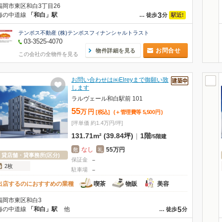
福岡市東区和白3丁目26
3
海の中道線
「和白」駅
駅近!
…
徒歩
分
テンポス不動産 (株)テンポスフィナンシャルトラスト
03-3525-4070
お問合せ
物件詳細を見る
この会社の全物件を見る
お問い合わせは㈱Elreyまで御願い致
します
ラルヴェール和白駅前 101
55
万
円
[税込]
(＋管理費等
5,500
円
)
[坪単価 約1.4万円/坪]
131.71m² (39.84坪)
|
1階
/
5階建
なし
55万円
敷
礼
貸店舗・貸事務所(区分)
保証金
－
2枚
駐車場
－
出店するのにおすすめの業種
喫茶
物販
美容
福岡市東区和白3
5
海の中道線
「和白」駅
他
…
徒歩
分