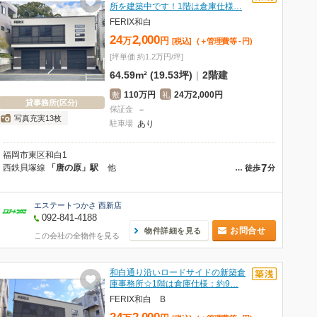
所を建築中です！1階は倉庫仕様…
FERIX和白
24
2,000
万
円
[税込]
(＋管理費等
-
円
)
[坪単価 約1.2万円/坪]
64.59m² (19.53坪)
|
2階建
110万円
24万2,000円
敷
礼
貸事務所(区分)
保証金
－
写真充実13枚
駐車場
あり
福岡市東区和白1
7
西鉄貝塚線
「唐の原」駅
他
…
徒歩
分
エステートつかさ 西新店
092-841-4188
お問合せ
物件詳細を見る
この会社の全物件を見る
和白通り沿いロードサイドの新築倉
庫事務所☆1階は倉庫仕様：約9…
FERIX和白 B