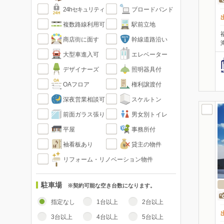
24hセキュリティ
ブロードバンド
複数路線利用可
駅前立地
商店街に面す
幹線道路沿い
大型車進入可
エレベーター
デザイナーズ
照明器具付
OAフロア
権利譲渡付
深夜営業相談可
スケルトン
前面ガラス張り
男女別トイレ
平屋
事務所付
袖看板あり
貸主の物件
リフォーム・リノベーション物件
駐車場
※契約可能な空き台数になります。
指定なし
1台以上
2台以上
3台以上
4台以上
5台以上