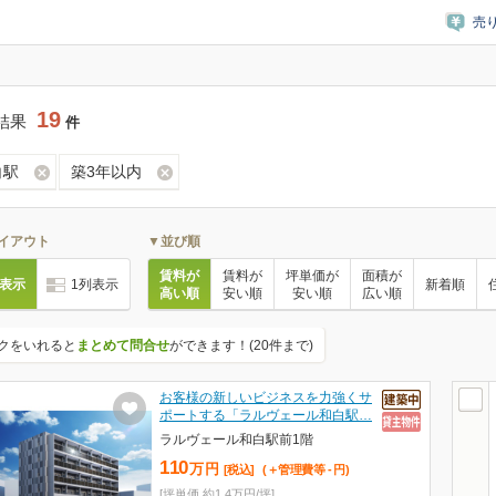
売
19
結果
件
白駅
築3年以内
イアウト
▼並び順
賃料が
賃料が
坪単価が
面積が
列表示
1列表示
新着順
高い順
安い順
安い順
広い順
クをいれると
まとめて問合せ
ができます！(20件まで)
お客様の新しいビジネスを力強くサ
ポートする「ラルヴェール和白駅…
ラルヴェール和白駅前1階
110
万
円
[税込]
(＋管理費等
-
円
)
[坪単価 約1.4万円/坪]