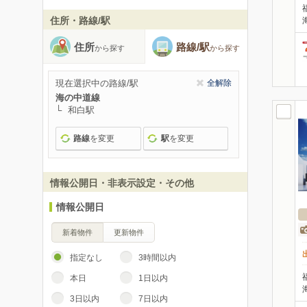
住所・路線/駅
住所
路線/駅
から探す
から探す
現在選択中の路線/駅
全解除
海の中道線
和白駅
路線
を変更
駅
を変更
情報公開日・非表示設定・その他
情報公開日
新着物件
更新物件
指定なし
3時間以内
本日
1日以内
3日以内
7日以内