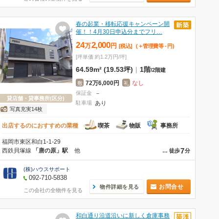
春の起業・移転応援キャンペーン開
催！！4月30日申込分までフリ…
24
2,000
万
円
[税込]
(＋管理費等
-
円
)
[坪単価 約1.2万円/坪]
64.59m² (19.53坪)
|
1階
/
2階建
72万6,000円
なし
敷
礼
保証金
－
貸店舗・貸事務所(区分)
駐車場
あり
写真充実14枚
出店するのにおすすめの業種
喫茶
物販
事務所
福岡市東区和白1-1-29
7
西鉄貝塚線
「唐の原」駅
他
…
徒歩
分
(株)ハウスサポート
092-710-5838
お問合せ
物件詳細を見る
この会社の全物件を見る
和白通り沿道沿いに新しく倉庫事務