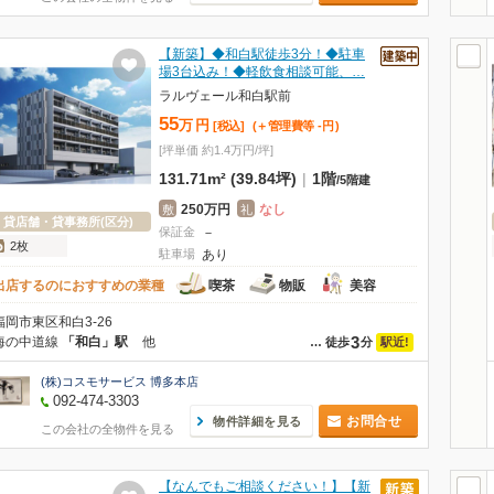
【新築】◆和白駅徒歩3分！◆駐車
場3台込み！◆軽飲食相談可能、…
ラルヴェール和白駅前
55
万
円
[税込]
(＋管理費等
-
円
)
[坪単価 約1.4万円/坪]
131.71m² (39.84坪)
|
1階
/
5階建
250万円
なし
敷
礼
貸店舗・貸事務所(区分)
保証金
－
2枚
駐車場
あり
出店するのにおすすめの業種
喫茶
物販
美容
福岡市東区和白3-26
3
海の中道線
「和白」駅
他
駅近!
…
徒歩
分
(株)コスモサービス 博多本店
092-474-3303
お問合せ
物件詳細を見る
この会社の全物件を見る
【なんでもご相談ください！】【新