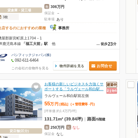
306万円
敷
貸倉庫・貸工場
保証金
－
3枚
駐車場
あり
出店するのにおすすめの業種
事務所
糟屋郡新宮町原上1704－1
23
JR鹿児島本線
「福工大前」駅
他
…
徒歩
分
パシフィックジャパン(株)
092-611-6464
お問合せ
物件詳細を見る
この会社の全物件を見る
お客様の新しいビジネスを力強くサ
ポートする「ラルヴェール和白駅…
ラルヴェール和白駅前左側
55
万
円
[税込]
(＋管理費等
-
円
)
[坪単価 約1.4万円/坪]
131.71m² (39.84坪)
|
路面
/
5階建
250万円
なし
敷
礼
貸店舗(区分)
保証金
なし
2枚