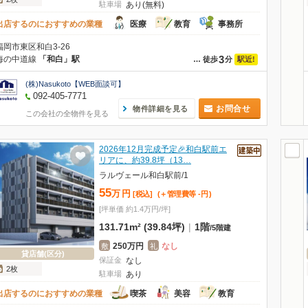
駐車場
あり(無料)
出店するのにおすすめの業種
医療
教育
事務所
福岡市東区和白3-26
3
海の中道線
「和白」駅
駅近!
…
徒歩
分
(株)Nasukoto【WEB面談可】
092-405-7771
お問合せ
物件詳細を見る
この会社の全物件を見る
2026年12月完成予定🎉和白駅前エ
リアに、約39.8坪（13…
ラルヴェール和白駅前/1
55
万
円
[税込]
(＋管理費等
-
円
)
[坪単価 約1.4万円/坪]
131.71m² (39.84坪)
|
1階
/
5階建
250万円
なし
敷
礼
貸店舗(区分)
保証金
なし
2枚
駐車場
あり
出店するのにおすすめの業種
喫茶
美容
教育