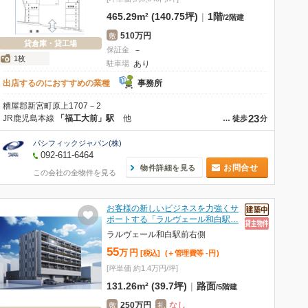
465.29m² (140.75坪)
|
1階
/
2階建
510万円
敷
貸倉庫・貸工場
保証金
－
1枚
駐車場
あり
出店するのにおすすめの業種
事務所
糟屋郡新宮町原上1707－2
23
JR鹿児島本線
「福工大前」駅
他
…
徒歩
分
パシフィックジャパン(株)
092-611-6464
お問合せ
物件詳細を見る
この会社の全物件を見る
お客様の新しいビジネスを力強くサ
ポートする「ラルヴェール和白駅…
ラルヴェール和白駅前右側
55
万
円
[税込]
(＋管理費等
-
円
)
[坪単価 約1.4万円/坪]
131.26m² (39.7坪)
|
路面
/
5階建
250万円
なし
敷
礼