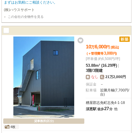
まずはお気軽にご相談ください。
(株)ハウスサポート
この会社の全物件を見る
10
6,000
万
円
[税込]
3,000
(＋管理費等
円
)
[坪単価 約6,508円/坪]
53.88m² (16.29坪)
|
3階
/
3階建
なし
21万2,000円
敷
礼
保証金
－
駐車場
近隣月極(7,700円/
台)
糟屋郡志免町志免4-1-18
27
須恵駅
他
徒歩
分
貸事務所(区分)
4枚