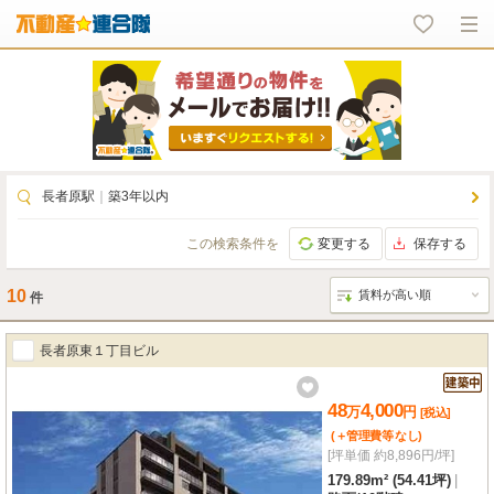
長者原駅
｜
築3年以内
この検索条件を
変更する
保存する
10
件
長者原東１丁目ビル
48
4,000
万
円
[税込]
(＋管理費等
なし
)
[坪単価 約8,896円/坪]
179.89m² (54.41坪)
|