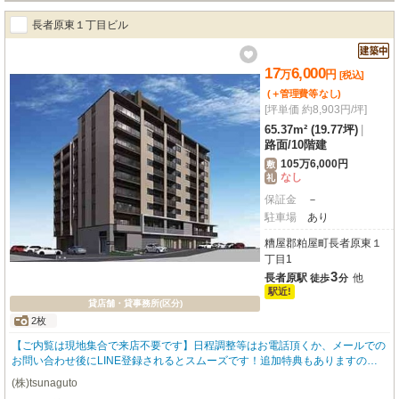
長者原東１丁目ビル
17
6,000
万
円
[税込]
(＋管理費等
なし
)
[坪単価 約8,903円/坪]
65.37m² (19.77坪)
|
路面
/
10階建
105万6,000円
敷
なし
礼
保証金
－
駐車場
あり
糟屋郡粕屋町長者原東１
丁目1
3
長者原駅
他
徒歩
分
駅近!
貸店舗・貸事務所(区分)
2枚
【ご内覧は現地集合で来店不要です】日程調整等はお電話頂くか、メールでの
お問い合わせ後にLINE登録されるとスムーズです！追加特典もありますので
詳細はお気軽にお問い合わせ下さい♪
(株)tsunaguto