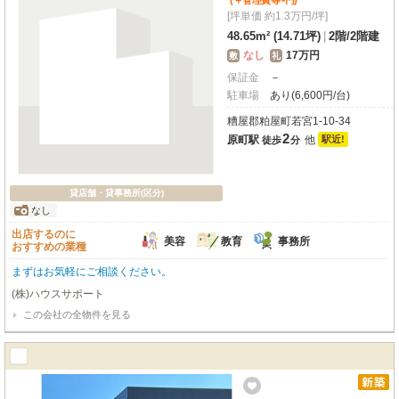
(＋管理費等
円
)
[坪単価 約1.3万円/坪]
48.65m² (14.71坪)
|
2階
/
2階建
なし
17万円
敷
礼
保証金
－
駐車場
あり(6,600円/台)
糟屋郡粕屋町若宮1-10-34
2
原町駅
他
駅近!
徒歩
分
貸店舗・貸事務所(区分)
なし
出店するのに
美容
教育
事務所
おすすめの業種
まずはお気軽にご相談ください。
(株)ハウスサポート
この会社の全物件を見る