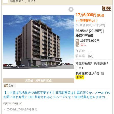
長者原東１丁目ビル
17
6,000
万
円
[税込]
(＋管理費等
なし
)
[坪単価 約8,692円/坪]
66.95m² (20.25坪)
|
路面
/
10階建
105万6,000円
敷
なし
礼
保証金
－
駐車場
あり
糟屋郡粕屋町長者原東１
丁目1
3
長者原駅
他
徒歩
分
駅近!
貸店舗・貸事務所(区分)
2枚
【ご内覧は現地集合で来店不要です】日程調整等はお電話頂くか、メールでの
お問い合わせ後にLINE登録されるとスムーズです！追加特典もありますので
詳細はお気軽にお問い合わせ下さい♪
(株)tsunaguto
この会社の全物件を見る