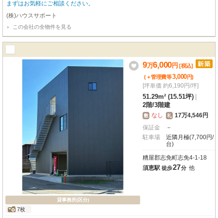
まずはお気軽にご相談ください。
(株)ハウスサポート
この会社の全物件を見る
9
6,000
万
円
[税込]
3,000
(＋管理費等
円
)
[坪単価 約6,190円/坪]
51.29m² (15.51坪)
|
2階
/
3階建
なし
17万4,546円
敷
礼
保証金
－
駐車場
近隣月極(7,700円/
台)
糟屋郡志免町志免4-1-18
27
須恵駅
他
徒歩
分
貸事務所(区分)
7枚