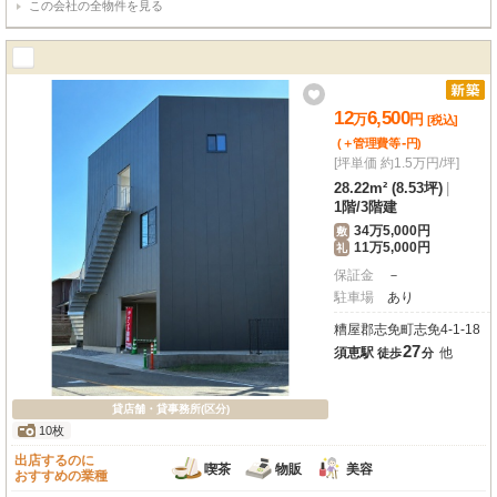
この会社の全物件を見る
12
6,500
万
円
[税込]
-
(＋管理費等
円
)
[坪単価 約1.5万円/坪]
28.22m² (8.53坪)
|
1階
/
3階建
34万5,000円
敷
11万5,000円
礼
保証金
－
駐車場
あり
糟屋郡志免町志免4-1-18
27
須恵駅
他
徒歩
分
貸店舗・貸事務所(区分)
10枚
出店するのに
喫茶
物販
美容
おすすめの業種