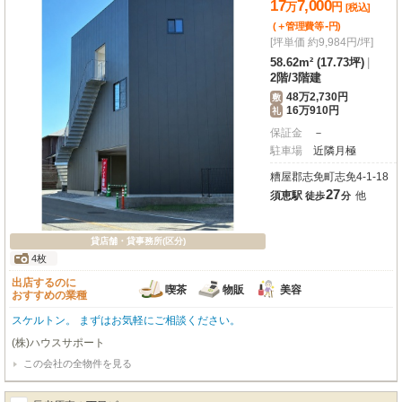
17
7,000
万
円
[税込]
-
(＋管理費等
円
)
[坪単価 約9,984円/坪]
58.62m² (17.73坪)
|
2階
/
3階建
48万2,730円
敷
16万910円
礼
保証金
－
駐車場
近隣月極
糟屋郡志免町志免4-1-18
27
須恵駅
他
徒歩
分
貸店舗・貸事務所(区分)
4枚
出店するのに
喫茶
物販
美容
おすすめの業種
スケルトン。 まずはお気軽にご相談ください。
(株)ハウスサポート
この会社の全物件を見る