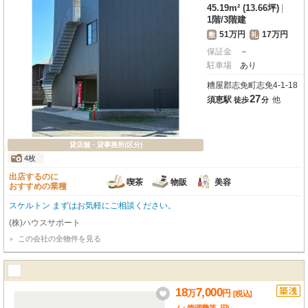
45.19m² (13.66坪)
|
1階
/
3階建
51万円
17万円
敷
礼
保証金
－
駐車場
あり
糟屋郡志免町志免4-1-18
27
須恵駅
他
徒歩
分
貸店舗・貸事務所(区分)
4枚
出店するのに
喫茶
物販
美容
おすすめの業種
スケルトン まずはお気軽にご相談ください。
(株)ハウスサポート
この会社の全物件を見る
18
7,000
万
円
[税込]
-