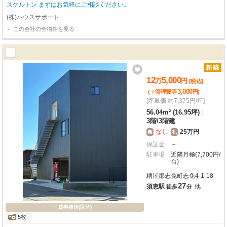
スケルトン まずはお気軽にご相談ください。
(株)ハウスサポート
この会社の全物件を見る
12
5,000
万
円
[税込]
3,000
(＋管理費等
円
)
[坪単価 約7,375円/坪]
56.04m² (16.95坪)
|
3階
/
3階建
なし
25万円
敷
礼
保証金
－
駐車場
近隣月極(7,700円/
台)
糟屋郡志免町志免4-1-18
27
須恵駅
他
徒歩
分
貸事務所(区分)
5枚