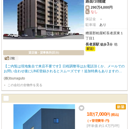
路面
/
10階建
290万4,000円
敷
なし
礼
保証金
－
駐車場
あり
糟屋郡粕屋町長者原東１
丁目1
3
長者原駅
他
徒歩
分
駅近!
貸店舗・貸事務所(区分)
2枚
【ご内覧は現地集合で来店不要です】日程調整等はお電話頂くか、メールでの
お問い合わせ後にLINE登録されるとスムーズです！追加特典もありますので
詳細はお気軽にお問い合わせ下さい♪
(株)tsunaguto
この会社の全物件を見る
18
7,000
万
円
[税込]
-
(＋管理費等
円
)
[坪単価 約1.4万円/坪]