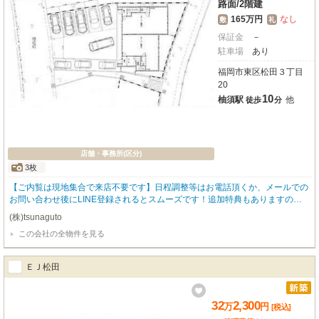
路面
/
2階建
165万円
なし
敷
礼
保証金
－
駐車場
あり
福岡市東区松田３丁目
20
10
柚須駅
他
徒歩
分
店舗・事務所(区分)
3枚
【ご内覧は現地集合で来店不要です】日程調整等はお電話頂くか、メールでの
お問い合わせ後にLINE登録されるとスムーズです！追加特典もありますので
詳細はお気軽にお問い合わせ下さい♪
(株)tsunaguto
この会社の全物件を見る
ＥＪ松田
32
2,300
万
円
[税込]