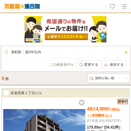
原町駅
｜
築3年以内
この検索条件を
変更する
保存する
6
件
長者原東１丁目ビル
48
4,000
万
円
[税込]
(＋管理費等
なし
)
[坪単価 約8,896円/坪]
179.89m² (54.41坪)
|