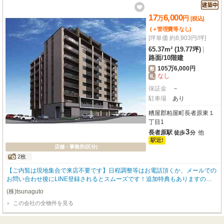
17
6,000
万
円
[税込]
(＋管理費等
なし
)
[坪単価 約8,903円/坪]
65.37m² (19.77坪)
|
路面
/
10階建
105万6,000円
敷
なし
礼
保証金
－
駐車場
あり
糟屋郡粕屋町長者原東１
丁目1
3
長者原駅
他
徒歩
分
駅近!
店舗・事務所(区分)
2枚
【ご内覧は現地集合で来店不要です】日程調整等はお電話頂くか、メールでの
お問い合わせ後にLINE登録されるとスムーズです！追加特典もありますので
詳細はお気軽にお問い合わせ下さい♪
(株)tsunaguto
この会社の全物件を見る