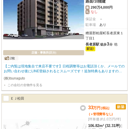
路面
/
10階建
290万4,000円
敷
なし
礼
保証金
－
駐車場
あり
糟屋郡粕屋町長者原東１
丁目1
3
長者原駅
他
徒歩
分
駅近!
店舗・事務所(区分)
2枚
【ご内覧は現地集合で来店不要です】日程調整等はお電話頂くか、メールでの
お問い合わせ後にLINE登録されるとスムーズです！追加特典もありますので
詳細はお気軽にお問い合わせ下さい♪
(株)tsunaguto
この会社の全物件を見る
ＥＪ松田
33
万
円
[税込]
(＋管理費等
なし
)
[坪単価 約1.0万円/坪]
106.82m² (32.31坪)
|