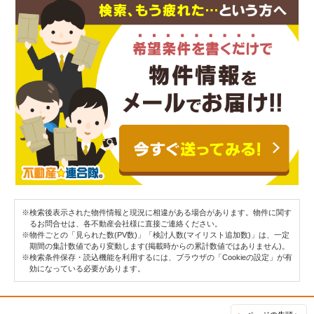
※検索後表示された物件情報と現況に相違がある場合があります。物件に関す
るお問合せは、各不動産会社様に直接ご連絡ください。
※物件ごとの「見られた数(PV数)」「検討人数(マイリスト追加数)」は、一定
期間の集計数値であり変動します(掲載時からの累計数値ではありません)。
※検索条件保存・読込機能を利用するには、ブラウザの「Cookieの設定」が有
効になっている必要があります。