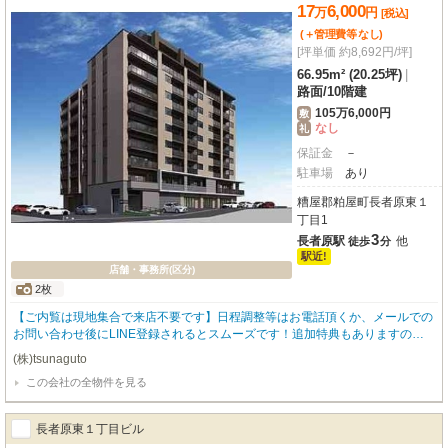
17
6,000
万
円
[税込]
(＋管理費等
なし
)
[坪単価 約8,692円/坪]
66.95m² (20.25坪)
|
路面
/
10階建
105万6,000円
敷
なし
礼
保証金
－
駐車場
あり
糟屋郡粕屋町長者原東１
丁目1
3
長者原駅
他
徒歩
分
駅近!
店舗・事務所(区分)
2枚
【ご内覧は現地集合で来店不要です】日程調整等はお電話頂くか、メールでの
お問い合わせ後にLINE登録されるとスムーズです！追加特典もありますので
詳細はお気軽にお問い合わせ下さい♪
(株)tsunaguto
この会社の全物件を見る
長者原東１丁目ビル