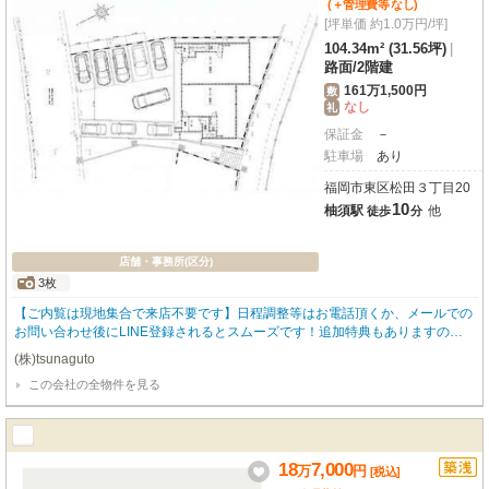
(＋管理費等
なし
)
[坪単価 約1.0万円/坪]
104.34m² (31.56坪)
|
路面
/
2階建
161万1,500円
敷
なし
礼
保証金
－
駐車場
あり
福岡市東区松田３丁目20
10
柚須駅
他
徒歩
分
店舗・事務所(区分)
3枚
【ご内覧は現地集合で来店不要です】日程調整等はお電話頂くか、メールでの
お問い合わせ後にLINE登録されるとスムーズです！追加特典もありますので
詳細はお気軽にお問い合わせ下さい♪
(株)tsunaguto
この会社の全物件を見る
18
7,000
万
円
[税込]