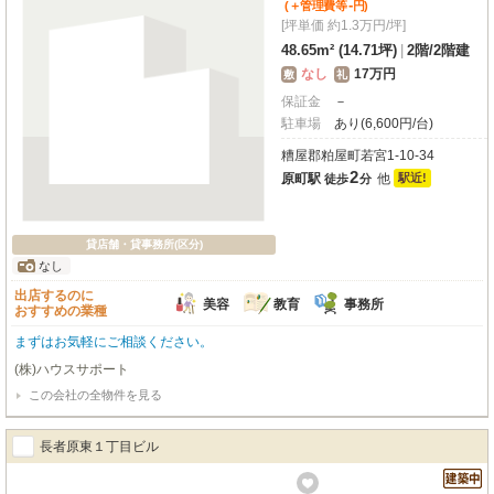
-
(＋管理費等
円
)
[坪単価 約1.3万円/坪]
48.65m² (14.71坪)
|
2階
/
2階建
なし
17万円
敷
礼
保証金
－
駐車場
あり(6,600円/台)
糟屋郡粕屋町若宮1-10-34
2
原町駅
他
駅近!
徒歩
分
貸店舗・貸事務所(区分)
なし
出店するのに
美容
教育
事務所
おすすめの業種
まずはお気軽にご相談ください。
(株)ハウスサポート
この会社の全物件を見る
長者原東１丁目ビル