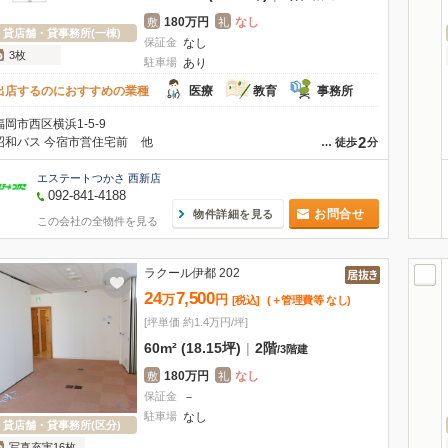
180万円
なし
敷
礼
貸店舗・貸事務所(一棟)
保証金
なし
3枚
駐車場
あり
出店するのにおすすめの業種
医療
教育
事務所
福岡市西区横浜1-5-9
2
昭和バス 今宿市営住宅前
他
…
徒歩
分
エステートつかさ 西新店
092-841-4188
お問合せ
物件詳細を見る
この会社の全物件を見る
ラクール伊都 202
24
7,500
万
円
[税込]
(＋管理費等
なし
)
[坪単価 約1.4万円/坪]
60m² (18.15坪)
|
2階
/
3階建
180万円
なし
敷
礼
保証金
－
駐車場
なし
貸店舗・貸事務所(区分)
写真充実16枚