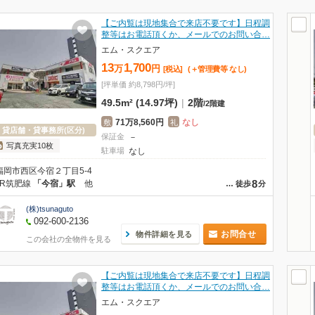
【ご内覧は現地集合で来店不要です】日程調
整等はお電話頂くか、メールでのお問い合…
エム・スクエア
13
1,700
万
円
[税込]
(＋管理費等
なし
)
[坪単価 約8,798円/坪]
49.5m² (14.97坪)
|
2階
/
2階建
71万8,560円
なし
敷
礼
貸店舗・貸事務所(区分)
保証金
－
写真充実10枚
駐車場
なし
福岡市西区今宿２丁目5-4
8
JR筑肥線
「今宿」駅
他
…
徒歩
分
(株)tsunaguto
092-600-2136
お問合せ
物件詳細を見る
この会社の全物件を見る
【ご内覧は現地集合で来店不要です】日程調
整等はお電話頂くか、メールでのお問い合…
エム・スクエア