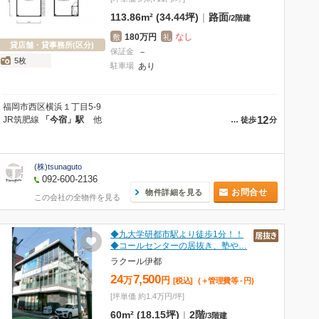
113.86m² (34.44坪)
|
路面
/
2階建
180万円
なし
敷
礼
貸店舗・貸事務所(区分)
保証金
－
5枚
駐車場
あり
福岡市西区横浜１丁目5-9
12
JR筑肥線
「今宿」駅
他
…
徒歩
分
(株)tsunaguto
092-600-2136
お問合せ
物件詳細を見る
この会社の全物件を見る
◆九大学研都市駅より徒歩1分！！
◆コールセンターの居抜き、塾や…
ラクール伊都
24
7,500
万
円
[税込]
(＋管理費等
-
円
)
[坪単価 約1.4万円/坪]
60m² (18.15坪)
|
2階
/
3階建