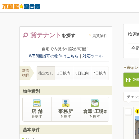
検索
貸テナント
を探す
賃貸物件
今
自宅で内見や相談が可能！
WEB面談可の物件はこちら
｜
対応ツール
▼表示レ
新着
指定なし
1日以内
3日以内
7日以内
物件
2
物件種別
チェッ
店 舗
事務所
倉庫･工場
等
を探す
を探す
を探す
基本条件