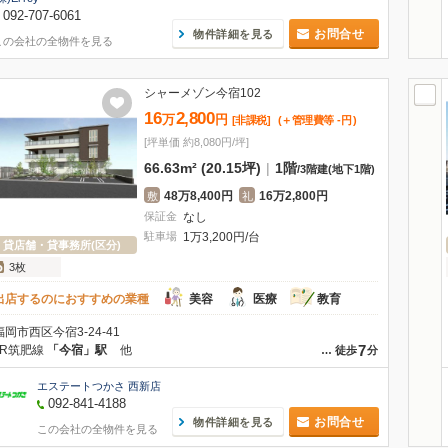
092-707-6061
お問合せ
物件詳細を見る
この会社の全物件を見る
シャーメゾン今宿102
16
2,800
万
円
[非課税]
(＋管理費等
-
円
)
[坪単価 約8,080円/坪]
66.63m² (20.15坪)
|
1階
/
3階建
(地下1階)
48万8,400円
16万2,800円
敷
礼
保証金
なし
駐車場
1万3,200円/台
貸店舗・貸事務所(区分)
3枚
出店するのにおすすめの業種
美容
医療
教育
福岡市西区今宿3-24-41
7
JR筑肥線
「今宿」駅
他
…
徒歩
分
エステートつかさ 西新店
092-841-4188
お問合せ
物件詳細を見る
この会社の全物件を見る