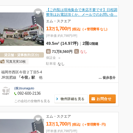
【ご内覧は現地集合で来店不要です】日程調
整等はお電話頂くか、メールでのお問い合…
エム・スクエア
13
1,700
万
円
[税込]
(＋管理費等
なし
)
[坪単価 約8,798円/坪]
49.5m² (14.97坪)
|
2階
/
2階建
71万8,560円
なし
敷
礼
貸店舗・貸事務所(区分)
保証金
－
写真充実10枚
駐車場
なし
福岡市西区今宿２丁目5-4
8
JR筑肥線
「今宿」駅
他
…
徒歩
分
(株)tsunaguto
092-600-2136
お問合せ
物件詳細を見る
この会社の全物件を見る
エム・スクエア
13
1,700
万
円
[税込]
(＋管理費等
-
円
)
[坪単価 約8,798円/坪]