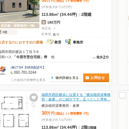
30
万
円
[税込]
(＋管理費等
-
円
)
[坪単価 約8,711円/坪]
113.86m² (34.44坪)
|
2階建
180万円
敷
貸店舗・貸事務所(一棟)
保証金
－
6枚
駐車場
あり
出店するのにおすすめの業種
教育
事務所
福岡市西区横浜１丁目 5-9
2
昭和バス
「今宿市営住宅前」停
他
…
徒歩
分
(株)T'SH【WEB面談可】
092-781-3244
お問合せ
物件詳細を見る
この会社の全物件を見る
福岡市西区横浜に位置する「横浜植田貸事務
所・倉庫」のご紹介です。広々とした専有…
横浜植田貸事務所・倉庫
30
万
円
[税込]
(＋管理費等
-
円
)
[坪単価 約8,711円/坪]
113.86m² (34.44坪)
|
2階
/
2階建