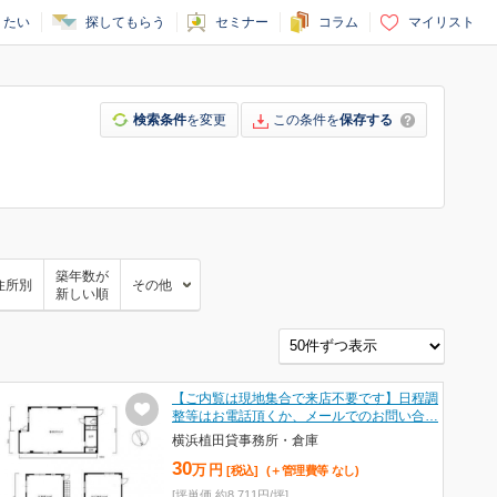
りたい
探してもらう
セミナー
コラム
マイリスト
検索条件
を変更
この条件を
保存する
築年数が
住所別
その他
新しい順
【ご内覧は現地集合で来店不要です】日程調
整等はお電話頂くか、メールでのお問い合…
横浜植田貸事務所・倉庫
30
万
円
[税込]
(＋管理費等
なし
)
[坪単価 約8,711円/坪]