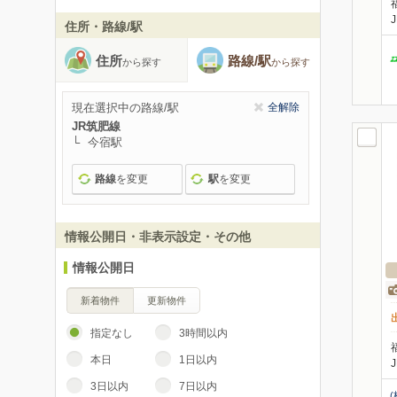
住所・路線/駅
住所
路線/駅
から探す
から探す
現在選択中の路線/駅
全解除
JR筑肥線
今宿駅
路線
を変更
駅
を変更
情報公開日・非表示設定・その他
情報公開日
新着物件
更新物件
指定なし
3時間以内
本日
1日以内
3日以内
7日以内
(