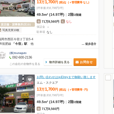
13
1,700
万
円
[税込]
(＋管理費等
なし
)
[坪単価 約8,798円/坪]
49.5m² (14.97坪)
|
2階
/
2階建
71万8,560円
なし
敷
礼
貸店舗・貸事務所(区分)
保証金
－
写真充実10枚
駐車場
なし
福岡市西区今宿２丁目5-4
8
JR筑肥線
「今宿」駅
他
…
徒歩
分
(株)tsunaguto
092-600-2136
お問合せ
物件詳細を見る
この会社の全物件を見る
お問い合わせは㈱Elreyまで御願い致します
エム・スクエア
13
1,700
万
円
[税込]
(＋管理費等
-
円
)
[坪単価 約8,798円/坪]
49.5m² (14.97坪)
|
2階
/
2階建
71万8,560円
敷