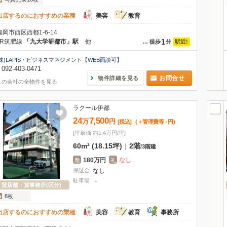
出店するのにおすすめの業種
美容
教育
福岡市西区西都1-6-14
1
JR筑肥線
「九大学研都市」駅
他
駅近!
…
徒歩
分
(株)LAPIS・ビジネスマネジメント【WEB面談可】
092-403-0471
お問合せ
物件詳細を見る
この会社の全物件を見る
ラクール伊都
24
7,500
万
円
[税込]
(＋管理費等
-
円
)
[坪単価 約1.4万円/坪]
60m² (18.15坪)
|
2階
/
3階建
180万円
なし
敷
礼
保証金
なし
駐車場
－
貸店舗・貸事務所(区分)
8枚
出店するのにおすすめの業種
美容
教育
事務所