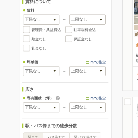
賃料について
賃料
～
管理費・共益費込
駐車場料金込
敷金なし
保証金なし
礼金なし
坪単価
m²で指定
～
広さ
専有面積
（坪）
m²で指定
～
駅・バス停までの徒歩分数
駅まで
バス停まで
駅･バス停まで