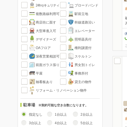
24hセキュリティ
ブロードバンド
複数路線利用可
駅前立地
商店街に面す
幹線道路沿い
大型車進入可
エレベーター
デザイナーズ
照明器具付
OAフロア
権利譲渡付
深夜営業相談可
スケルトン
前面ガラス張り
男女別トイレ
平屋
事務所付
袖看板あり
貸主の物件
リフォーム・リノベーション物件
駐車場
※契約可能な空き台数になります。
指定なし
1台以上
2台以上
3台以上
4台以上
5台以上