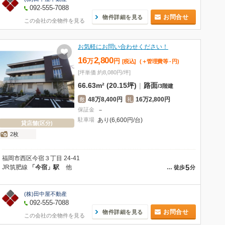
092-555-7088
お問合せ
物件詳細を見る
この会社の全物件を見る
お気軽にお問い合わせください！
16
2,800
万
円
[税込]
(＋管理費等
-
円
)
[坪単価 約8,080円/坪]
66.63m² (20.15坪)
|
路面
/
3階建
48万8,400円
16万2,800円
敷
礼
保証金
－
駐車場
あり(6,600円/台)
貸店舗(区分)
2枚
福岡市西区今宿３丁目 24-41
5
JR筑肥線
「今宿」駅
他
…
徒歩
分
(株)田中屋不動産
092-555-7088
お問合せ
物件詳細を見る
この会社の全物件を見る