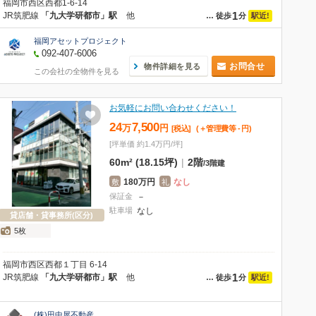
福岡市西区西都1-6-14
1
JR筑肥線
「九大学研都市」駅
他
駅近!
…
徒歩
分
福岡アセットプロジェクト
092-407-6006
お問合せ
物件詳細を見る
この会社の全物件を見る
お気軽にお問い合わせください！
24
7,500
万
円
[税込]
(＋管理費等
-
円
)
[坪単価 約1.4万円/坪]
60m² (18.15坪)
|
2階
/
3階建
180万円
なし
敷
礼
保証金
－
駐車場
なし
貸店舗・貸事務所(区分)
5枚
福岡市西区西都１丁目 6-14
1
JR筑肥線
「九大学研都市」駅
他
駅近!
…
徒歩
分
(株)田中屋不動産