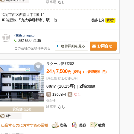
駐車場
なし
福岡市西区西都１丁目6-14
1
JR筑肥線
「九大学研都市」駅
他
駅近!
…
徒歩
分
(株)tsunaguto
092-600-2136
お問合せ
物件詳細を見る
この会社の全物件を見る
ラクール伊都202
24
7,500
万
円
[税込]
(＋管理費等
-
円
)
[坪単価 約1.4万円/坪]
60m² (18.15坪)
|
2階
/
3階建
180万円
なし
敷
礼
保証金
－
駐車場
なし
貸店舗(区分)
6枚
出店するのにおすすめの業種
喫茶
美容
教育