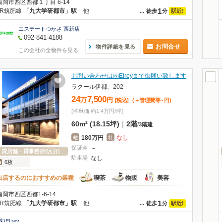
福岡市西区西都１丁目 6-14
1
JR筑肥線
「九大学研都市」駅
他
駅近!
…
徒歩
分
エステートつかさ 西新店
092-841-4188
お問合せ
物件詳細を見る
この会社の全物件を見る
お問い合わせは㈱Elreyまで御願い致します
ラクール伊都、202
24
7,500
万
円
[税込]
(＋管理費等
-
円
)
[坪単価 約1.4万円/坪]
60m² (18.15坪)
|
2階
/
3階建
180万円
なし
敷
礼
保証金
－
貸店舗・貸事務所(区分)
駐車場
なし
6枚
出店するのにおすすめの業種
喫茶
物販
美容
福岡市西区西都1-6-14
1
JR筑肥線
「九大学研都市」駅
他
駅近!
…
徒歩
分
株)El rey