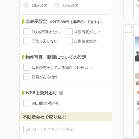
10日以内
14日以内
非表示設定
※以下の物件を非表示にできます。
1枚も写真がない
外観写真がない
間取り図がない
定期借家契約
物件写真・動画についての設定
写真が充実している物件（10枚以上）
動画がある物件
WEB面談対応可
WEB面談対応可
不動産会社で絞り込む