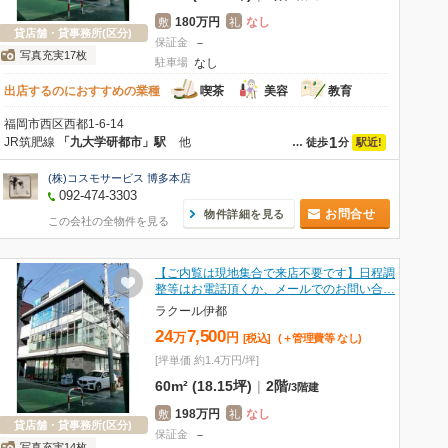
180万円
なし
敷
礼
貸店舗・貸事務所(区分)
保証金
－
写真充実17枚
駐車場
なし
出店するのにおすすめの業種
喫茶
美容
教育
福岡市西区西都1-6-14
1
JR筑肥線
「九大学研都市」駅
他
駅近!
…
徒歩
分
(株)コスモサービス 博多本店
092-474-3303
お問合せ
物件詳細を見る
この会社の全物件を見る
【ご内覧は現地集合で来店不要です】日程調
整等はお電話頂くか、メールでのお問い合…
ラクール伊都
24
7,500
万
円
[税込]
(＋管理費等
なし
)
[坪単価 約1.4万円/坪]
60m² (18.15坪)
|
2階
/
3階建
198万円
なし
敷
礼
貸店舗・貸事務所(区分)
保証金
－
写真充実14枚