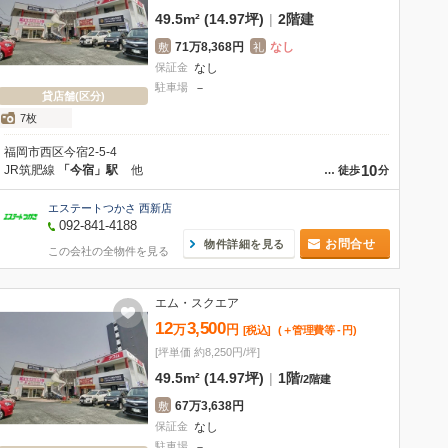
49.5m² (14.97坪)
|
2階建
71万8,368円
なし
敷
礼
保証金
なし
駐車場
－
貸店舗(区分)
7枚
福岡市西区今宿2-5-4
10
JR筑肥線
「今宿」駅
他
…
徒歩
分
エステートつかさ 西新店
092-841-4188
お問合せ
物件詳細を見る
この会社の全物件を見る
エム・スクエア
12
3,500
万
円
[税込]
(＋管理費等
-
円
)
[坪単価 約8,250円/坪]
49.5m² (14.97坪)
|
1階
/
2階建
67万3,638円
敷
保証金
なし
駐車場
－