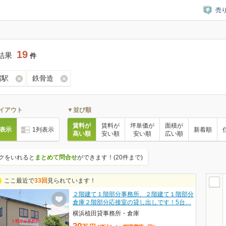
売
19
結果
件
宿駅
鉄骨造
イアウト
▼並び順
賃料が
賃料が
坪単価が
面積が
列表示
1列表示
新着順
高い順
安い順
安い順
広い順
クをいれると
まとめて問合せ
ができます！(20件まで)
ここ最近で
33回
見られています！
２階建て１階部分事務所、２階建て１階部分
倉庫２階部分応接室の貸し出しです！5台…
横浜植田貸事務所・倉庫