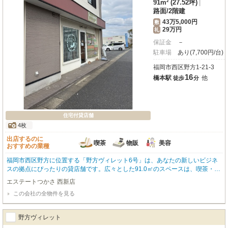
91m² (27.52坪)
|
路面
/
2階建
43万5,000円
敷
29万円
礼
保証金
－
駐車場
あり(7,700円/台)
福岡市西区野方1-21-3
16
橋本駅
他
徒歩
分
住宅付貸店舗
4枚
出店するのに
喫茶
物販
美容
おすすめの業種
福岡市西区野方に位置する「野方ヴィレット6号」は、あなたの新しいビジネ
スの拠点にぴったりの貸店舗です。広々とした91.0㎡のスペースは、喫茶・カ
フェ（軽飲食）、小売・物販、美容・健康・介護など、幅広い業種におすす
エステートつかさ 西新店
め。路面店で商店街にも面し、幹線道路沿いという抜群の立地は、お客様を呼
この会社の全物件を見る
び込む大きな魅力となるでしょう。月々145,000円（税込）で、敷金435,000
円、礼金290,000円。駐車場も1台分（月額7,700円）ございますので、お車で
の来店や通勤にも便利です。周辺にはドラッグストア（徒歩1分）、スーパー
野方ヴィレット
（徒歩3分）、コンビニ（徒歩4分）が揃い、日常のお買い物にも困りません。