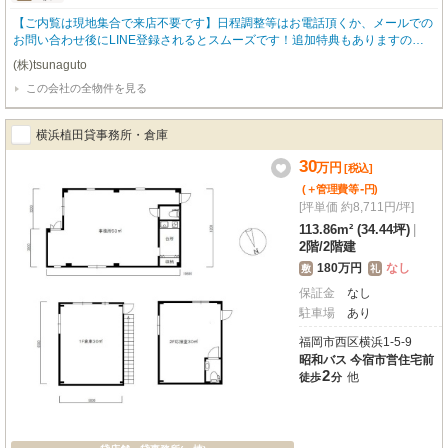
【ご内覧は現地集合で来店不要です】日程調整等はお電話頂くか、メールでの
お問い合わせ後にLINE登録されるとスムーズです！追加特典もありますので
詳細はお気軽にお問い合わせ下さい♪
(株)tsunaguto
この会社の全物件を見る
横浜植田貸事務所・倉庫
30
万
円
[税込]
-
(＋管理費等
円
)
[坪単価 約8,711円/坪]
113.86m² (34.44坪)
|
2階
/
2階建
180万円
なし
敷
礼
保証金
なし
駐車場
あり
福岡市西区横浜1-5-9
昭和バス 今宿市営住宅前
2
他
徒歩
分