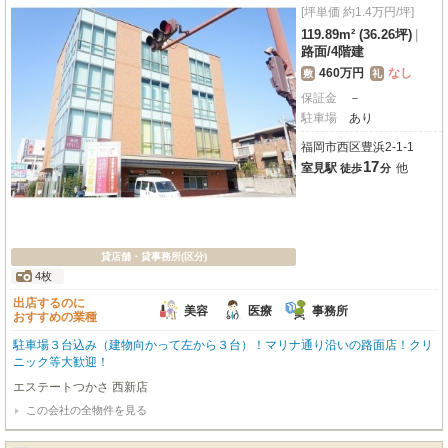
[坪単価 約1.4万円/坪]
119.89m² (36.26坪)
|
路面
/
4階建
460万円
なし
敷
礼
保証金
－
駐車場
あり
福岡市西区豊浜2-1-1
17
室見駅
他
徒歩
分
貸店舗・貸事務所(区分)
4枚
出店するのに
美容
医療
事務所
おすすめの業種
駐車場３台込み（建物向かって左から３台）！マリナ通り沿いの路面店！クリ
ニック等大歓迎！
エステートつかさ 西新店
この会社の全物件を見る