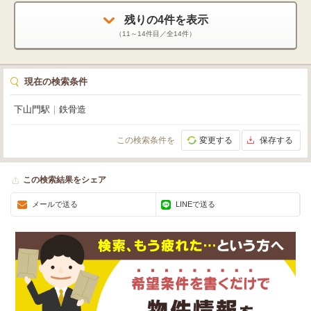
残りの
4
件を表示
（
11～14
件目／全
14
件）
現在の検索条件
下山門駅
｜
鉄骨造
この検索条件を
変更する
保存する
この検索結果をシェア
メールで送る
LINEで送る