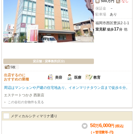
500万円
なし
敷
礼
保証金
－
駐車場
あり
福岡市西区豊浜2-1-1
17
室見駅
他
徒歩
分
貸店舗・貸事務所(区分)
5枚
出店するのに
美容
医療
教育
おすすめの業種
周辺はマンションや戸建の住宅地あり。イオンマリナタウン店まで徒歩６分。
エステートつかさ 西新店
この会社の全物件を見る
メディカルシティマリナ通り
50
6,000
万
円
[税込]
-
(＋管理費等
円
)