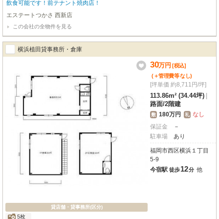
飲食可能です！前テナント焼肉店！
エステートつかさ 西新店
この会社の全物件を見る
横浜植田貸事務所・倉庫
30
万
円
[税込]
(＋管理費等
なし
)
[坪単価 約8,711円/坪]
113.86m² (34.44坪)
|
路面
/
2階建
180万円
なし
敷
礼
保証金
－
駐車場
あり
福岡市西区横浜１丁目
5-9
12
今宿駅
他
徒歩
分
貸店舗・貸事務所(区分)
5枚