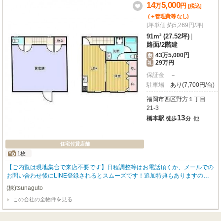
病院や学校も近く、地域に根差したサービスを展開するのに最適な環境です。
14
5,000
万
円
[税込]
この場所で、あなたの夢を形にしてみませんか？
(＋管理費等
なし
)
[坪単価 約5,269円/坪]
91m² (27.52坪)
|
路面
/
2階建
43万5,000円
敷
29万円
礼
保証金
－
駐車場
あり(7,700円/台)
福岡市西区野方１丁目
21-3
13
橋本駅
他
徒歩
分
住宅付貸店舗
1枚
【ご内覧は現地集合で来店不要です】日程調整等はお電話頂くか、メールでの
お問い合わせ後にLINE登録されるとスムーズです！追加特典もありますので
詳細はお気軽にお問い合わせ下さい♪
(株)tsunaguto
この会社の全物件を見る