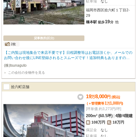
駐車場
なし
福岡市西区拾六町１丁目2-
29
19
橋本駅
他
徒歩
分
貸事務所(区分)
2枚
【ご内覧は現地集合で来店不要です】日程調整等はお電話頂くか、メールでの
お問い合わせ後にLINE登録されるとスムーズです！追加特典もありますので
詳細はお気軽にお問い合わせ下さい♪
(株)tsunaguto
この会社の全物件を見る
拾六町店舗
19
8,000
万
円
[税込]
1
1,000
(＋管理費等
万
円
)
[坪単価 約3,273円/坪]
200m² (60.5坪)
|
4階
/
4階建
108万円
18万円
敷
礼
保証金
なし
駐車場
なし