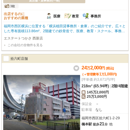
貸店舗・貸事務所(一棟)
3枚
出店するのに
医療
教育
事務所
おすすめの業種
福岡市西区横浜に位置する「横浜植田貸事務所・倉庫」のご紹介です。広々と
した専有面積113.86m²、2階建ての鉄骨造で、医療、教育・スクール、事務所
など幅広いビジネスにご活用いただけます。バス停「今宿市営住宅前」まで徒
エステートつかさ 西新店
歩2分とアクセスも良好。JR筑肥線「今宿駅」へも徒歩14分で、通勤にも便利
この会社の全物件を見る
です。敷地内には嬉しい無料駐車場が5台分も完備されており、お車でのご来
社が多い業種様にも安心です。エアコンも設置済みで、快適な執務空間をすぐ
にスタートできますね。周辺にはスーパー、コンビニ、ドラッグストア、病院
拾六町店舗
が徒歩圏内に揃い、従業員の皆様にとっても便利な環境が魅力です。初期費用
を抑えたい方には嬉しい礼金0円！8月下旬～9月初旬よりご入居いただけま
24
2,000
万
円
[税込]
す。飲食業はご遠慮いただいておりますが、それ以外の業種で新たなビジネス
1
1,000
(＋管理費等
万
円
)
チャンスをお探しの方にぴったりの物件です。ぜひお気軽にお問い合わせくだ
[坪単価 約3,671円/坪]
さい。
218m² (65.94坪)
|
2階
/
4階建
145万2,000円
敷
25万3,000円
礼
保証金
－
駐車場
なし
福岡市西区拾六町1-2-29
21
橋本駅
他
徒歩
分