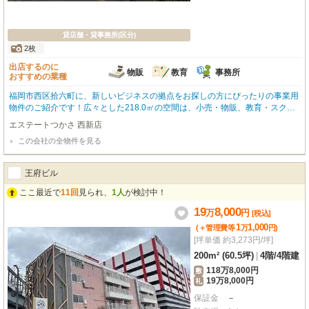
貸店舗・貸事務所(区分)
2枚
出店するのに
物販
教育
事務所
おすすめの業種
福岡市西区拾六町に、新しいビジネスの拠点をお探しの方にぴったりの事業用
物件のご紹介です！広々とした218.0㎡の空間は、小売・物販、教育・スクー
ル、事務所など、多様な業種に対応可能です。未使用物件のため、まるで新築
エステートつかさ 西新店
のような綺麗な状態で新しいスタートにふさわしい空間です。2面以上のバル
この会社の全物件を見る
コニーが開放感を演出し、明るく快適な環境で事業に集中していただけます。
周辺環境も充実しており、業務スーパーまで徒歩1分、セブンイレブンまで徒
歩5分、病院も徒歩4分と、従業員の方にも嬉しい便利な立地です。ぜひ、新し
王府ビル
いビジネスの拠点としてご検討ください。お問い合わせをお待ちしておりま
す。
ここ最近で
11回
見られ、
1人
が検討中！
19
8,000
万
円
[税込]
1
1,000
(＋管理費等
万
円
)
[坪単価 約3,273円/坪]
200m² (60.5坪)
|
4階
/
4階建
118万8,000円
敷
19万8,000円
礼
保証金
－