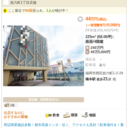
拾六町1丁目店舗
ここ最近で
60回
見られ、
1人
が検討中！
44
万
円
[税込]
5
5,000
(＋管理費等
万
円
)
[坪単価 約6,465円/坪]
225m² (68.06坪)
|
路面
/
4階建
240万円
敷
49万5,000円
礼
保証金
－
駐車場
あり
福岡市西区拾六町1-2-29
21
橋本駅
他
徒歩
分
貸店舗・貸事務所(区分)
2枚
出店するのに
飲食
喫茶
物販
おすすめの業種
周辺商業施設多数！都市高速インタ－近く、アクセスも良好！駐車場付き！重