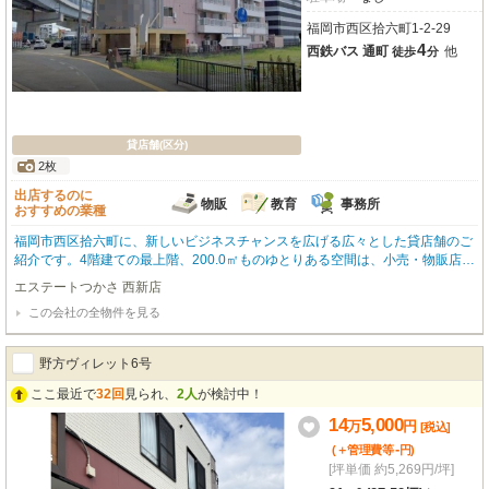
福岡市西区拾六町1-2-29
4
西鉄バス 通町
他
徒歩
分
貸店舗(区分)
2枚
出店するのに
物販
教育
事務所
おすすめの業種
福岡市西区拾六町に、新しいビジネスチャンスを広げる広々とした貸店舗のご
紹介です。4階建ての最上階、200.0㎡ものゆとりある空間は、小売・物販店は
もちろん、教育・スクール、事務所など、様々な事業展開に柔軟に対応できま
エステートつかさ 西新店
す。交通アクセスは、西鉄バス「通町」バス停から徒歩4分と大変便利です。
この会社の全物件を見る
さらに、徒歩1分の場所には業務スーパー福重店とダイソーMEGAドン・キホ
ーテ福岡福重店があり、日々の仕入れや買い物にも困りません。周辺にはスー
パーやコンビニ、ドラッグストアも充実しており、従業員の方々にとっても快
野方ヴィレット6号
適な環境が整っています。賃料は月額198,000円（税込）、管理費11,000円。
敷金1,080,000円、礼金180,000円です。駐車場はございませんが、この広さ
ここ最近で
32回
見られ、
2人
が検討中！
と利便性を兼ね備えた物件で、あなたの新しいビジネスを始めてみませんか？
14
5,000
万
円
お問い合わせを心よりお待ちしております。
[税込]
-
(＋管理費等
円
)
[坪単価 約5,269円/坪]