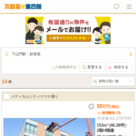
下山門駅
｜
鉄骨造
この検索条件を
変更する
保存する
14
件
メディカルシティマリナ通り
55
万
円
[税込]
-
(＋管理費等
円
)
[坪単価 約1.2万円/坪]
153m² (46.28坪)
|
2階
/
4階建