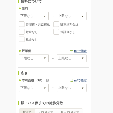
賃料について
賃料
～
管理費・共益費込
駐車場料金込
敷金なし
保証金なし
礼金なし
坪単価
m²で指定
～
広さ
専有面積
（坪）
m²で指定
～
駅・バス停までの徒歩分数
駅まで
バス停まで
駅･バス停まで