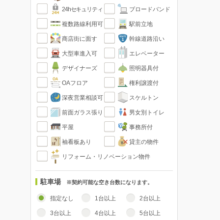
24hセキュリティ
ブロードバンド
複数路線利用可
駅前立地
商店街に面す
幹線道路沿い
大型車進入可
エレベーター
デザイナーズ
照明器具付
OAフロア
権利譲渡付
深夜営業相談可
スケルトン
前面ガラス張り
男女別トイレ
平屋
事務所付
袖看板あり
貸主の物件
リフォーム・リノベーション物件
駐車場
※契約可能な空き台数になります。
指定なし
1台以上
2台以上
3台以上
4台以上
5台以上