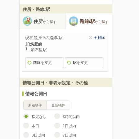
住所・路線/駅
住所
路線/駅
から探す
から探す
現在選択中の路線/駅
全解除
JR筑肥線
加布里駅
路線
を変更
駅
を変更
情報公開日・非表示設定・その他
情報公開日
新着物件
更新物件
指定なし
3時間以内
本日
1日以内
3日以内
7日以内