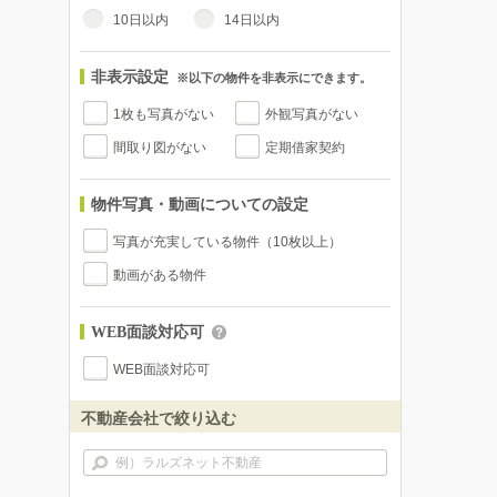
10日以内
14日以内
非表示設定
※以下の物件を非表示にできます。
1枚も写真がない
外観写真がない
間取り図がない
定期借家契約
物件写真・動画についての設定
写真が充実している物件（10枚以上）
動画がある物件
WEB面談対応可
WEB面談対応可
不動産会社で絞り込む