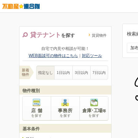
検索
貸テナント
を探す
賃貸物件
加
自宅で内見や相談が可能！
WEB面談可の物件はこちら
｜
対応ツール
新着
指定なし
1日以内
3日以内
7日以内
物件
物件種別
店 舗
事務所
倉庫･工場
等
を探す
を探す
を探す
基本条件