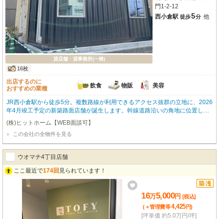
門1-2-12
5
西小倉駅
他
徒歩
分
貸店舗・貸事務所(一棟)
16枚
出店するのに
飲食
物販
美容
おすすめの業種
JR西小倉駅から徒歩5分。複数路線が利用できるアクセス抜群の立地に、2026
年4月竣工予定の新築路面店舗が誕生します。幹線道路沿いの角地に位置し、
視認性も良好な集客力の高いロケーションです。専有面積22.13㎡の室内はス
(株)ヒットホーム【WEB面談可】
ケルトン渡し。給排水設備も整っており、重飲食を含む飲食店、物販、美容・
この会社の全物件を見る
健康系店舗まで幅広い業種に対応可能です。特におすすめしたいのが、近年ラ
イダーやアウトドア好きから人気を集める“コンテナハウス”の無骨なアイアン
素材やモルタル調の内装でヴィンテージ感のある空間は、ライダーズカフェや
ウオマチ4丁目店舗
アパレル、セレクトショップとも相性がよく、昼と夜で違った表情を楽しめ
る、雰囲気ある店舗づくりが実現できます。また、敷金0円のため初期費用を
ここ最近で
174回
見られています！
抑えてスタートできるのも魅力のひとつ。周辺にはコンビニやスーパー、大型
商業施設「リバーウォーク北九州」もあり、人の流れが期待できる賑わいある
エリアです。“ただの店舗”ではなく、“世界観を発信する場所”として。この新
16
5,000
万
円
[税込]
しい空間で、あなたの理想のお店を形にしてみませんか？ぜひ一度、現地をご
4,425
(＋管理費等
円
)
内覧ください。
[坪単価 約5.0万円/坪]