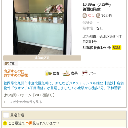
10.89m² (3.29坪)
|
路面
/
1階建
なし
30万円
敷
礼
保証金
－
駐車場
なし
北九州市小倉北区魚町4丁
目2番1号
1
旦過駅
他
駅近!
徒歩
分
貸店舗(区分)
7枚
出店するのに
飲食
喫茶
バー
おすすめの業種
福岡県北九州市小倉北区魚町に、新たなビジネスチャンスを掴む【築浅】店舗
物件『ウオマチ4丁目店舗』が登場しました！小倉駅から徒歩2分、平和通駅・
旦過駅からはなんと徒歩1分の【駅近】ロケーションが魅力です。複数路線が
(株)福岡BDホーム【WEB面談可】
利用でき、お客様にとってもスタッフの方にとってもアクセスは抜群ですよ。
この会社の全物件を見る
旦過市場の入口、小文字通りに面したこの路面店は、昼夜問わず多くの人通り
で賑わうエリア。コンビニや100円ショップ、飲食店も近く、集客に期待が持
てます。約33.06㎡の広々とした空間は、スケルトン仕様なので、お客様のイ
旦過市場
メージ通りの店舗を自由にデザインしていただけます。飲食全般からバー・カ
フェまで幅広い業種におすすめです。敷金0円で初期費用を抑えられるのも嬉
ここ最近で
75回
見られています！
しいポイントですね。新しいお店のスタートを、この魅力的な場所で始めてみ