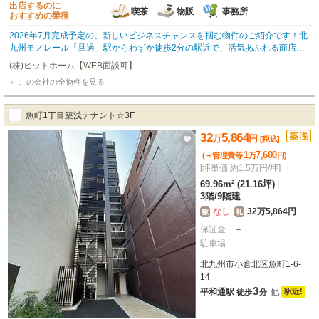
出店するのに
喫茶
物販
事務所
おすすめの業種
2026年7月完成予定の、新しいビジネスチャンスを掴む物件のご紹介です！北
九州モノレール「旦過」駅からわずか徒歩2分の駅近で、活気あふれる商店街
に面した抜群のロケーションが魅力です。約23.13㎡の広さで、1階路面店とい
(株)ヒットホーム【WEB面談可】
う視認性の高さも嬉しいポイント。内装はスケルトンなので、お客様の思い描
この会社の全物件を見る
く理想の店舗空間を自由にデザインしていただけます。喫茶・カフェ、小売・
物販、事務所など、幅広い業種におすすめです。周辺にはコンビニやスーパ
ー、飲食店が充実しており、集客にも期待が持てます。エレベーターやガス・
魚町1丁目築浅テナント☆3F
給排水設備も完備。新しい一歩を踏み出すあなたの夢を応援する、この特別な
場所で、ぜひ成功への扉を開いてみませんか？
32
5,864
万
円
[税込]
1
7,600
(＋管理費等
万
円
)
[坪単価 約1.5万円/坪]
69.96m² (21.16坪)
|
3階
/
9階建
なし
32万5,864円
敷
礼
保証金
－
駐車場
－
北九州市小倉北区魚町1-6-
14
3
平和通駅
他
駅近!
徒歩
分