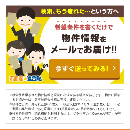
※検索後表示された物件情報と現況に相違がある場合があります。物件に関す
るお問合せは、各不動産会社様に直接ご連絡ください。
※物件ごとの「見られた数(PV数)」「検討人数(マイリスト追加数)」は、一定
期間の集計数値であり変動します(掲載時からの累計数値ではありません)。
※検索条件保存・読込機能を利用するには、ブラウザの「Cookieの設定」が有
効になっている必要があります。