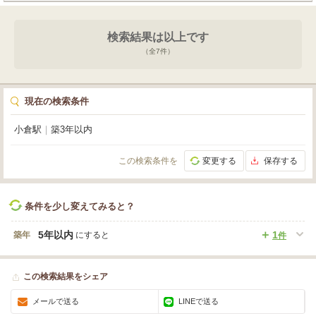
物販、事務所など、幅広い業種におすすめです。周辺にはコンビニやスーパ
ー、飲食店が充実しており、集客にも期待が持てます。エレベーターやガス・
給排水設備も完備。新しい一歩を踏み出すあなたの夢を応援する、この特別な
検索結果は以上です
場所で、ぜひ成功への扉を開いてみませんか？
（全
7
件）
現在の検索条件
小倉駅
｜
築3年以内
この検索条件を
変更する
保存する
条件を少し変えてみると？
5年以内
1
築年
にすると
件
この検索結果をシェア
メールで送る
LINEで送る