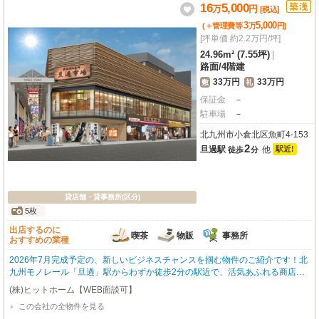
16
5,000
万
円
ませんか？
[税込]
3
5,000
(＋管理費等
万
円
)
[坪単価 約2.2万円/坪]
24.96m² (7.55坪)
|
路面
/
4階建
33万円
33万円
敷
礼
保証金
－
駐車場
－
北九州市小倉北区魚町4-153
2
旦過駅
他
駅近!
徒歩
分
貸店舗・貸事務所(区分)
5枚
出店するのに
喫茶
物販
事務所
おすすめの業種
2026年7月完成予定の、新しいビジネスチャンスを掴む物件のご紹介です！北
九州モノレール「旦過」駅からわずか徒歩2分の駅近で、活気あふれる商店街
に面した抜群のロケーションが魅力です。約23.13㎡の広さで、1階路面店とい
(株)ヒットホーム【WEB面談可】
う視認性の高さも嬉しいポイント。内装はスケルトンなので、お客様の思い描
この会社の全物件を見る
く理想の店舗空間を自由にデザインしていただけます。喫茶・カフェ、小売・