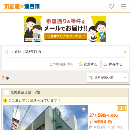
小倉駅
｜
築3年以内
この検索条件を
変更する
保存する
7
件
魚町新築店舗 2階
ここ最近で
30回
見られています！
37
590
万
円
[税込]
-
(＋管理費等
円
)
[坪単価 約1.7万円/坪]