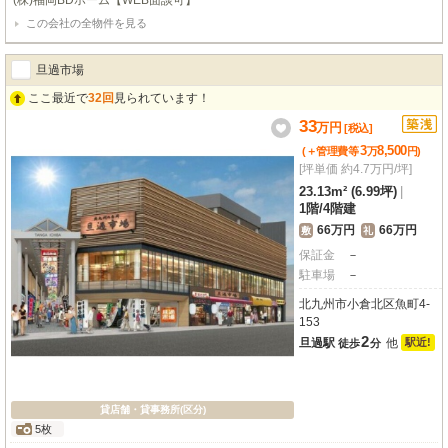
(株)福岡BDホーム【WEB面談可】
この会社の全物件を見る
旦過市場
ここ最近で
32回
見られています！
33
万
円
[税込]
3
8,500
(＋管理費等
万
円
)
[坪単価 約4.7万円/坪]
23.13m² (6.99坪)
|
1階
/
4階建
66万円
66万円
敷
礼
保証金
－
駐車場
－
北九州市小倉北区魚町4-
153
2
旦過駅
他
駅近!
徒歩
分
貸店舗・貸事務所(区分)
5枚