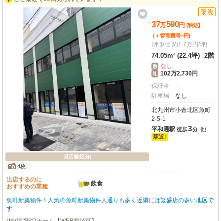
できます。礼金ゼロなのも嬉しいポイント。新しい一歩を踏み出すあなたを応
援する、魅力いっぱいの物件です。ぜひ一度ご内覧ください！
37
590
万
円
[税込]
-
(＋管理費等
円
)
[坪単価 約1.7万円/坪]
74.05m² (22.4坪)
|
2階
なし
敷
102万2,730円
礼
保証金
－
駐車場
なし
北九州市小倉北区魚町
2-5-1
3
平和通駅
他
徒歩
分
駅近!
貸店舗(区分)
4枚
出店するのに
飲食
おすすめの業種
魚町新築物件！人気の魚町新築物件人通りも多く近隣には繁盛店の多い地区で
す