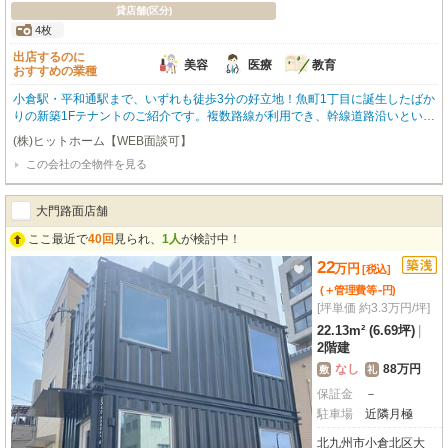
貸店舗(区分)
4枚
出店するのに
美容
医療
教育
おすすめの業種
小倉駅・平和通駅まで、いずれも徒歩3分の好立地！魚町1丁目に誕生したばか
りの新築1Fテナントのご紹介です。複数路線が利用でき、幹線道路沿いという
視認性も兼ね備えた、集客力の高いエリア。周辺には人気の飲食店や商業施設
(株)ヒットホーム【WEB面談可】
が立ち並び、多くの人々が行き交います。専有面積69.96㎡（約21.16坪）の
この会社の全物件を見る
広々とした空間は、スケルトン渡しのため、お客様のこだわりを反映した店舗
づくりが可能です。開業の初期費用を抑えたい方にも良いお知らせです！敷金
ゼロ、さらにフリーレント2ヶ月のキャンペーンを実施中（期間中のみ要確
大門路面店舗
認）！美容・医療・教育関係、物販店舗、事務所、飲食店など、幅広い業種に
対応できる、ビジネスに魅力的な物件です。この機会にぜひ一度、現地をご覧
ここ最近で
40回
見られ、
1人
が検討中！
ください！まずはお気軽にお問い合わせください。
22
万
円
[税込]
-
(＋管理費等
円
)
[坪単価 約3.3万円/坪]
22.13m² (6.69坪)
|
2階建
なし
88万円
敷
礼
保証金
－
駐車場
近隣月極
北九州市小倉北区大