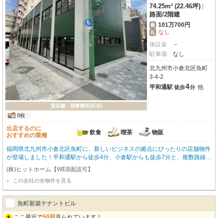
74.25m² (22.46坪)
|
路面
/
2階建
101万700円
敷
なし
礼
保証金
－
駐車場
なし
北九州市小倉北区魚町
3-4-2
4
平和通駅
他
徒歩
分
貸店舗・貸事務所(区分)
8枚
出店するのに
飲食
喫茶
物販
おすすめの業種
福岡県北九州市小倉北区魚町に、新しいビジネスの拠点にぴったりの店舗物件
が登場しました！平和通駅から徒歩4分、小倉駅からも徒歩7分と、複数路線が
利用できる便利な立地が魅力です。駅前立地で商店街に面し、幹線道路沿いの
(株)ヒットホーム【WEB面談可】
路面店なので、視認性も抜群。前面ガラス張りで開放感があり、お客様の目を
この会社の全物件を見る
惹きつけます。約74.25㎡の広々とした空間は、スケルトン渡しのため、お客
様の理想の店舗デザインを自由に実現できます。ガス・給排水設備も完備して
おり、重飲食を含む飲食店全般、カフェ、小売・物販はもちろん、事務所や美
魚町新築テナントビル
容業、医療、各種教室など、幅広い業種にご対応可能です。築浅で綺麗な物件
で、周辺にはドン・キホーテやマツモトキヨシ、飲食店も多く、集客力も期待
ここ最近で
50回
見られています！