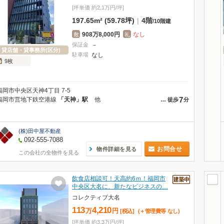
[坪単価 約2.1万円/坪]
197.65m² (59.78坪)
|
4階
/
10階建
908万8,000円
なし
敷
礼
保証金
－
貸店舗・貸事務所(区分)
駐車場
なし
9枚
福岡市中央区天神4丁目 7-5
7
福岡市営地下鉄空港線
「天神」駅
他
…
徒歩
分
(株)田中屋不動産
092-555-7088
お問合せ
物件詳細を見る
この会社の全物件を見る
飲食店相談可！天高約6ｍ！福岡市
中央区大名に、新たなビジネスの…
コレクティブ大名
113
4,210
万
円
[税込]
(＋管理費等
なし
)
[坪単価 約3.3万円/坪]