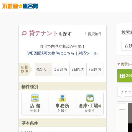
検索
貸テナント
を探す
賃貸物件
西
自宅で内見や相談が可能！
WEB面談可の物件はこちら
｜
対応ツール
▼表示レ
新着
指定なし
1日以内
3日以内
7日以内
物件
2
物件種別
チェッ
店 舗
事務所
倉庫･工場
等
を探す
を探す
を探す
基本条件