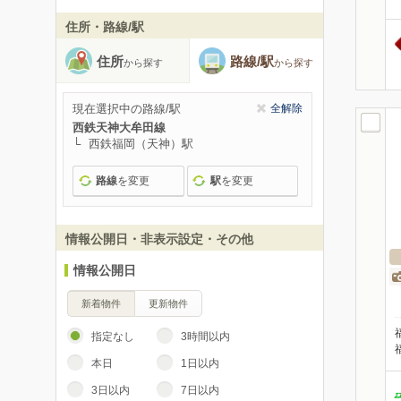
住所・路線/駅
住所
路線/駅
から探す
から探す
現在選択中の路線/駅
全解除
西鉄天神大牟田線
西鉄福岡（天神）駅
路線
を変更
駅
を変更
情報公開日・非表示設定・その他
情報公開日
新着物件
更新物件
指定なし
3時間以内
本日
1日以内
3日以内
7日以内