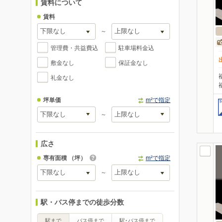
賃料について
賃料
～
管理費・共益費込
駐車場料金込
敷金なし
保証金なし
礼金なし
坪単価
m²で指定
～
広さ
専有面積
（坪）
m²で指定
～
駅・バス停までの徒歩分数
駅まで
バス停まで
駅･バス停まで