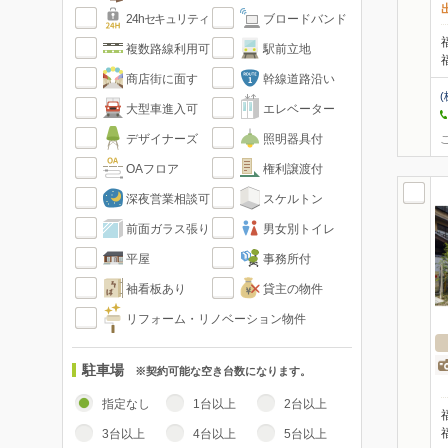
24hセキュリティ
ブロードバンド
複数路線利用可
駅前立地
商店街に面す
幹線道路沿い
(
大型車進入可
エレベーター
デザイナーズ
照明器具付
OAフロア
権利譲渡付
深夜営業相談可
スケルトン
前面ガラス張り
男女別トイレ
平屋
事務所付
袖看板あり
貸主の物件
リフォーム・リノベーション物件
駐車場
※契約可能な空き台数になります。
指定なし
1台以上
2台以上
3台以上
4台以上
5台以上