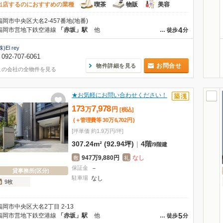
出店するのにおすすめの業種
喫茶
物販
美容
福岡市中央区大名2-457番地(地番)
4
福岡市営地下鉄空港線
「赤坂」駅
他
…
徒歩
分
株)El rey
092-707-6061
お問合せ
物件詳細を見る
この会社の全物件を見る
★お気軽にお問い合わせください！
173
7,978
万
円
[税込]
(＋管理費等
30
万
6,702
円
)
[坪単価 約1.9万円/坪]
307.24m² (92.94坪)
|
4階
/
9階建
947万9,880円
なし
敷
礼
保証金
－
貸事務所(区分)
駐車場
なし
9枚
福岡市中央区大名2丁目 2-13
5
福岡市営地下鉄空港線
「赤坂」駅
他
…
徒歩
分