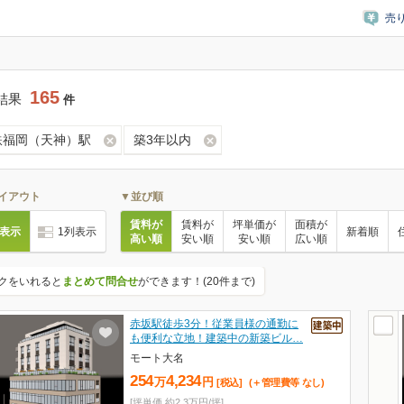
売
165
結果
件
鉄福岡（天神）駅
築3年以内
イアウト
▼並び順
賃料が
賃料が
坪単価が
面積が
列表示
1列表示
新着順
高い順
安い順
安い順
広い順
クをいれると
まとめて問合せ
ができます！(20件まで)
赤坂駅徒歩3分！従業員様の通勤に
も便利な立地！建築中の新築ビル…
モート大名
254
4,234
万
円
[税込]
(＋管理費等
なし
)
[坪単価 約2.3万円/坪]