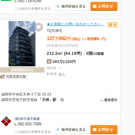
092-718-4188
お問合せ
物件詳細を見る
この会社の全物件を見る
★お気軽にお問い合わせください。
TQ天神北
127
962
万
円
[税込]
(＋管理費等
-
円
)
[坪単価 約2.0万円/坪]
212.2m² (64.19坪)
|
6階
/
10階建
693万2,520円
敷
保証金
－
貸事務所(区分)
駐車場
なし
写真充実12枚
福岡市中央区天神３丁目 10-22
8
福岡市営地下鉄空港線
「天神」駅
他
…
徒歩
分
(株)田中屋不動産
092-555-7088
お問合せ
物件詳細を見る
この会社の全物件を見る