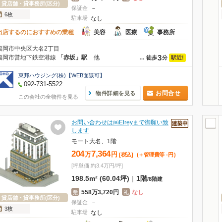
貸店舗・貸事務所(区分)
保証金
－
6枚
駐車場
なし
出店するのにおすすめの業種
美容
医療
事務所
福岡市中央区大名2丁目
3
福岡市営地下鉄空港線
「赤坂」駅
他
駅近!
…
徒歩
分
東邦ハウジング(株)【WEB面談可】
092-731-5522
お問合せ
物件詳細を見る
この会社の全物件を見る
お問い合わせは㈱Elreyまで御願い致
します
モート大名、1階
204
7,364
万
円
[税込]
(＋管理費等
-
円
)
[坪単価 約3.4万円/坪]
198.5m² (60.04坪)
|
1階
/
8階建
558万3,720円
なし
敷
礼
貸店舗・貸事務所(区分)
保証金
－
3枚
駐車場
なし