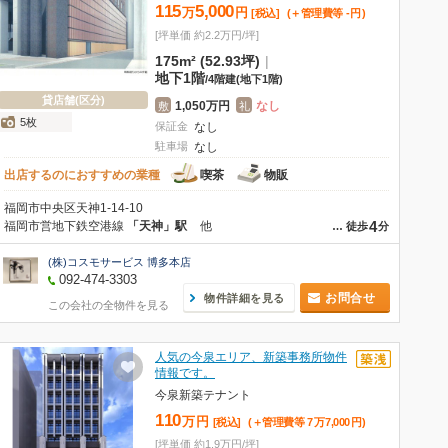
115
5,000
万
円
[税込]
(＋管理費等
-
円
)
[坪単価 約2.2万円/坪]
175m² (52.93坪)
|
地下1階
/
4階建
(地下1階)
貸店舗(区分)
1,050万円
なし
敷
礼
5枚
保証金
なし
駐車場
なし
出店するのにおすすめの業種
喫茶
物販
福岡市中央区天神1-14-10
4
福岡市営地下鉄空港線
「天神」駅
他
…
徒歩
分
(株)コスモサービス 博多本店
092-474-3303
お問合せ
物件詳細を見る
この会社の全物件を見る
人気の今泉エリア、新築事務所物件
情報です。
今泉新築テナント
110
万
円
[税込]
(＋管理費等
7
万
7,000
円
)
[坪単価 約1.9万円/坪]