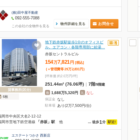
(株)田中屋不動産
092-555-7088
お問合せ
物件詳細を見る
この会社の全物件を見る
地下鉄赤坂駅徒歩1分のオフィスビ
ル。エアコン・各階専用部に給湯…
赤坂セントラルビル
154
7,821
万
円
[税込]
(＋管理費等
29
万
2,831
円
)
[坪単価 約2.0万円/坪]
251.44m² (76.06坪)
|
7階
/
9階建
貸事務所(区分)
1,688万5,320円
なし
敷
礼
6枚
保証金
なし
駐車場
あり(2万7,500円/台)
福岡市中央区大名2-12-12
1
福岡市営地下鉄空港線
「赤坂」駅
他
駅近!
…
徒歩
分
エステートつかさ 西新店