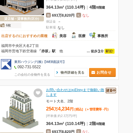
364.13m² (110.14坪)
|
4階
/
8階建
693万8,820円
なし
敷
礼
貸店舗・貸事務所(区分)
保証金
－
6枚
駐車場
なし
出店するのにおすすめの業種
美容
医療
事務所
福岡市中央区大名2丁目
3
福岡市営地下鉄空港線
「赤坂」駅
他
駅近!
…
徒歩
分
東邦ハウジング(株)【WEB面談可】
092-731-5522
お問合せ
物件詳細を見る
この会社の全物件を見る
お問い合わせは㈱Elreyまで御願い致
します
モート大名、2階
254
4,234
万
円
[税込]
(＋管理費等
-
円
)
[坪単価 約2.3万円/坪]
364.13m² (110.14坪)
|
2階
/
8階建
693万8,820円
なし
敷
礼