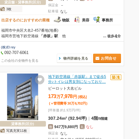
貸店舗・貸事務所(区分)
保証金
－
3枚
駐車場
なし
出店するのにおすすめの業種
物販
美容
事務所
福岡市中央区大名2-457番地(地番)
4
福岡市営地下鉄空港線
「赤坂」駅
他
…
徒歩
分
(株)El rey
092-707-6061
お問合せ
物件詳細を見る
この会社の全物件を見る
地下鉄空港線「赤坂駅」まで徒歩5
分♪トイレは男女別になっており…
ビーロット大名ビル
173
7,978
万
円
[税込]
(＋管理費等
30
万
6,702
円
)
[坪単価 約1.9万円/坪]
307.24m² (92.94坪)
|
4階
/
9階建
貸事務所(区分)
947万9,880円
なし
敷
礼
写真充実11枚
保証金
なし