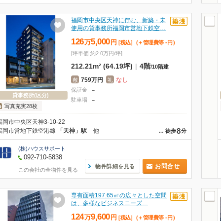
福岡市中央区天神に佇む、新築・未
使用の貸事務所福岡市営地下鉄空…
126
5,000
万
円
[税込]
(＋管理費等
-
円
)
[坪単価 約2.0万円/坪]
212.21m² (64.19坪)
|
4階
/
10階建
759万円
なし
敷
礼
保証金
－
貸事務所(区分)
駐車場
－
写真充実28枚
福岡市中央区天神3-10-22
8
福岡市営地下鉄空港線
「天神」駅
他
…
徒歩
分
(株)ハウスサポート
092-710-5838
お問合せ
物件詳細を見る
この会社の全物件を見る
専有面積197.65㎡の広々とした空間
は、多様なビジネスニーズ…
124
9,600
万
円
[税込]
(＋管理費等
-
円
)