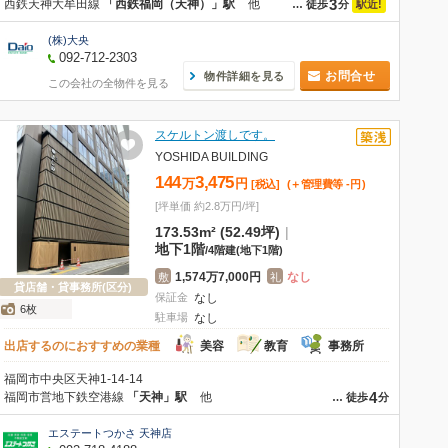
3
西鉄天神大牟田線
「西鉄福岡（天神）」駅
他
駅近!
…
徒歩
分
(株)大央
092-712-2303
お問合せ
物件詳細を見る
この会社の全物件を見る
スケルトン渡しです。
YOSHIDA BUILDING
144
3,475
万
円
[税込]
(＋管理費等
-
円
)
[坪単価 約2.8万円/坪]
173.53m² (52.49坪)
|
地下1階
/
4階建
(地下1階)
1,574万7,000円
なし
敷
礼
貸店舗・貸事務所(区分)
保証金
なし
6枚
駐車場
なし
出店するのにおすすめの業種
美容
教育
事務所
福岡市中央区天神1-14-14
4
福岡市営地下鉄空港線
「天神」駅
他
…
徒歩
分
エステートつかさ 天神店