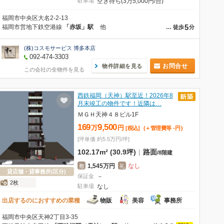
駐車場
空き待ち(3万5,000円/台)
福岡市中央区大名2-2-13
5
福岡市営地下鉄空港線
「赤坂」駅
他
…
徒歩
分
(株)コスモサービス 博多本店
092-474-3303
お問合せ
物件詳細を見る
この会社の全物件を見る
西鉄福岡（天神）駅至近！2026年8
月末竣工の物件です！近隣は…
ＭＧＨ天神４８ビル1F
169
9,500
万
円
[税込]
(＋管理費等
-
円
)
[坪単価 約5.5万円/坪]
102.17m² (30.9坪)
|
路面
/
8階建
1,545万円
なし
敷
礼
貸店舗・貸事務所(区分)
保証金
－
2枚
駐車場
なし
出店するのにおすすめの業種
物販
美容
事務所
福岡市中央区天神2丁目3-35