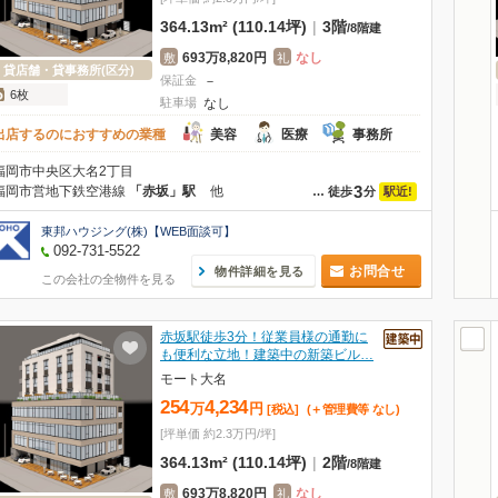
364.13m² (110.14坪)
|
3階
/
8階建
693万8,820円
なし
敷
礼
貸店舗・貸事務所(区分)
保証金
－
6枚
駐車場
なし
出店するのにおすすめの業種
美容
医療
事務所
福岡市中央区大名2丁目
3
福岡市営地下鉄空港線
「赤坂」駅
他
駅近!
…
徒歩
分
東邦ハウジング(株)【WEB面談可】
092-731-5522
お問合せ
物件詳細を見る
この会社の全物件を見る
赤坂駅徒歩3分！従業員様の通勤に
も便利な立地！建築中の新築ビル…
モート大名
254
4,234
万
円
[税込]
(＋管理費等
なし
)
[坪単価 約2.3万円/坪]
364.13m² (110.14坪)
|
2階
/
8階建
693万8,820円
なし
敷
礼