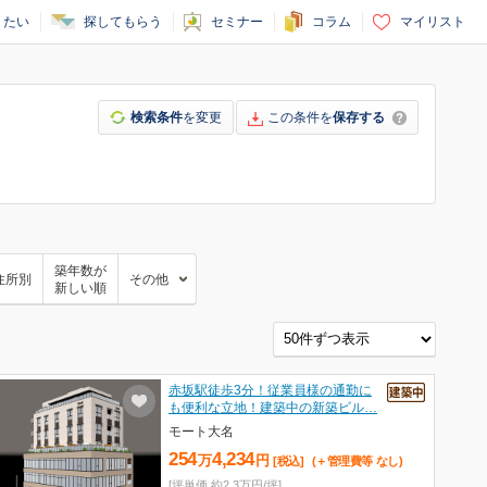
りたい
探してもらう
セミナー
コラム
マイリスト
検索条件
を変更
この条件を
保存する
築年数が
住所別
その他
新しい順
赤坂駅徒歩3分！従業員様の通勤に
も便利な立地！建築中の新築ビル…
モート大名
254
4,234
万
円
[税込]
(＋管理費等
なし
)
[坪単価 約2.3万円/坪]