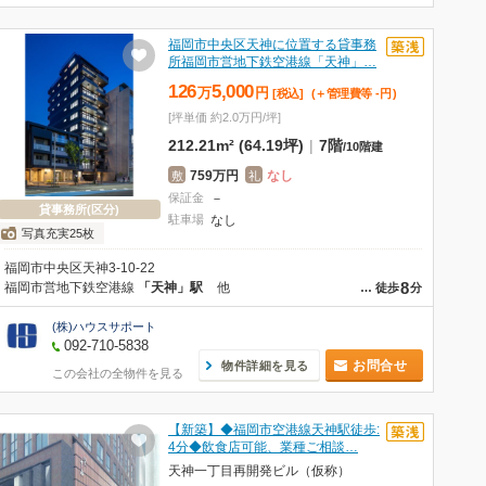
福岡市中央区天神に位置する貸事務
所福岡市営地下鉄空港線「天神」…
126
5,000
万
円
[税込]
(＋管理費等
-
円
)
[坪単価 約2.0万円/坪]
212.21m² (64.19坪)
|
7階
/
10階建
759万円
なし
敷
礼
保証金
－
貸事務所(区分)
駐車場
なし
写真充実25枚
福岡市中央区天神3-10-22
8
福岡市営地下鉄空港線
「天神」駅
他
…
徒歩
分
(株)ハウスサポート
092-710-5838
お問合せ
物件詳細を見る
この会社の全物件を見る
【新築】◆福岡市空港線天神駅徒歩:
4分◆飲食店可能、業種ご相談…
天神一丁目再開発ビル（仮称）