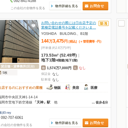
092-841-4188
お問合せ
物件詳細を見る
この会社の全物件を見る
お問い合わせの際には①出店予定の
業種②電話番号を記載くださいま…
YOSHIDA BUILDING.、B1階
144
3,475
万
円
[税込]
(＋管理費等
-
円
)
[坪単価 約2.8万円/坪]
173.53m² (52.49坪)
|
地下1階
/
4階建
(地下1階)
貸店舗・貸事務所(区分)
1,574万7,000円
なし
敷
礼
5枚
保証金
なし
駐車場
なし
出店するのにおすすめの業種
物販
美容
医療
福岡市中央区天神1-14-14
4
福岡市営地下鉄空港線
「天神」駅
他
…
徒歩
分
株)El rey
092-707-6061
お問合せ
物件詳細を見る
この会社の全物件を見る