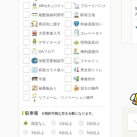
24hセキュリティ
ブロードバンド
複数路線利用可
駅前立地
商店街に面す
幹線道路沿い
大型車進入可
エレベーター
デザイナーズ
照明器具付
OAフロア
権利譲渡付
深夜営業相談可
スケルトン
前面ガラス張り
男女別トイレ
平屋
事務所付
袖看板あり
貸主の物件
リフォーム・リノベーション物件
駐車場
※契約可能な空き台数になります。
指定なし
1台以上
2台以上
3台以上
4台以上
5台以上