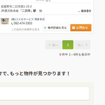
なし
筑紫野市二日市西1-15-2
8
JR鹿児島本線
「二日市」駅
他
…
徒歩
分
(株)コスモサービス 博多本店
092-474-3303
お問合せ
物件詳細を見る
この会社の全物件を見る
1
前へ
次へ
6
件中
1～6件
を表示中