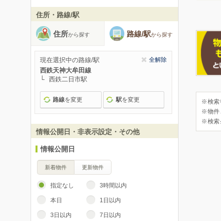
住所・路線/駅
住所
路線/駅
から探す
から探す
現在選択中の路線/駅
全解除
西鉄天神大牟田線
西鉄二日市駅
路線
を変更
駅
を変更
※検索
※物件
※検索
情報公開日・非表示設定・その他
情報公開日
新着物件
更新物件
指定なし
3時間以内
本日
1日以内
3日以内
7日以内