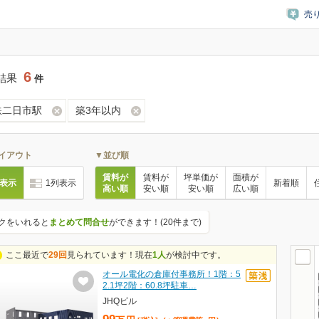
売
6
結果
件
鉄二日市駅
築3年以内
イアウト
▼並び順
賃料が
賃料が
坪単価が
面積が
列表示
1列表示
新着順
高い順
安い順
安い順
広い順
クをいれると
まとめて問合せ
ができます！(20件まで)
ここ最近で
29回
見られています！現在
1人
が検討中です。
オール電化の倉庫付事務所！1階：5
2.1坪2階：60.8坪駐車…
JHQビル