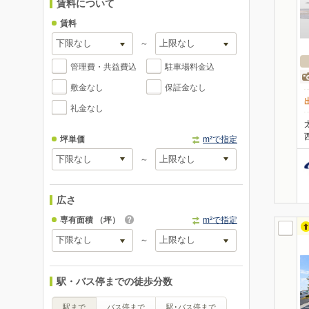
賃料について
賃料
～
管理費・共益費込
駐車場料金込
敷金なし
保証金なし
礼金なし
坪単価
m²で指定
～
広さ
専有面積
（坪）
m²で指定
～
駅・バス停までの徒歩分数
駅まで
バス停まで
駅･バス停まで