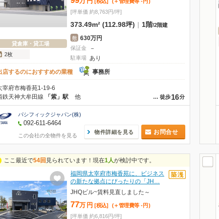
99
万
円
[税込]
(＋管理費等
-
円
)
[坪単価 約8,763円/坪]
373.49m² (112.98坪)
|
1階
/
2階建
630万円
敷
貸倉庫・貸工場
保証金
－
2枚
駐車場
あり
出店するのにおすすめの業種
事務所
太宰府市梅香苑1-19-6
16
西鉄天神大牟田線
「紫」駅
他
…
徒歩
分
パシフィックジャパン(株)
092-611-6464
お問合せ
物件詳細を見る
この会社の全物件を見る
ここ最近で
54回
見られています！現在
1人
が検討中です。
福岡県太宰府市梅香苑に、ビジネス
の新たな拠点にぴったりの「JH…
JHQビル~賃料見直しました～
77
万
円
[税込]
(＋管理費等
-
円
)
[坪単価 約6,816円/坪]