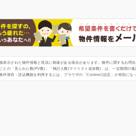
後表示された物件情報と現況に相違がある場合があります。物件に関するお問合
ごとの「見られた数(PV数)」「検討人数(マイリスト追加数)」は、一定期間の
条件保存・読込機能を利用するには、ブラウザの「Cookieの設定」が有効にな