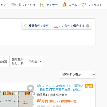
りたい
探してもらう
セミナー
コラム
マイリスト
検索条件
を変更
この条件を
保存する
築年数が
住所別
その他
新しい順
新しいビジネスの拠点として最適な
「梅香苑1丁目事務所倉庫」が誕…
梅香苑1丁目事務所倉庫
88
万
円
[税込]
(＋管理費等
-
円
)
[坪単価 約7,789円/坪]