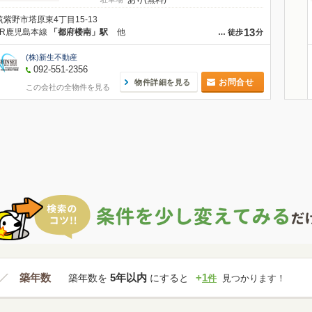
あり(無料)
筑紫野市塔原東4丁目15-13
13
JR鹿児島本線
「都府楼南」駅
他
…
徒歩
分
(株)新生不動産
092-551-2356
お問合せ
物件詳細を見る
この会社の全物件を見る
築年数
5年以内
+
1
築年数を
にすると
件
見つかります！