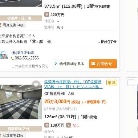
373.5m² (112.98坪)
|
1階
/
地下1階建
420万円
敷
貸倉庫・貸工場
保証金
－
写真充実24枚
駐車場
あり
太宰府市梅香苑1-19-6
17
西鉄天神大牟田線
「紫」駅
他
…
徒歩
分
(株)新生不動産
092-551-2356
お問合せ
物件詳細を見る
この会社の全物件を見る
筑紫野市塔原東に佇む「OP筑紫野
ⅦA棟」は、新しいビジネスの拠…
OP筑紫野Ⅶ A棟
25
3,000
万
円
[税込]
(＋管理費等
-
円
)
[坪単価 約6,639円/坪]
126m² (38.11坪)
|
1階
/
2階建
138万円
なし
敷
礼
貸事務所(区分)
保証金
－
写真充実13枚
駐車場