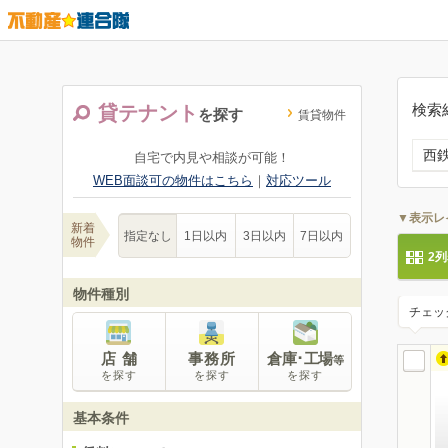
検索
貸テナント
を探す
賃貸物件
西
自宅で内見や相談が可能！
WEB面談可の物件はこちら
｜
対応ツール
▼表示レ
新着
指定なし
1日以内
3日以内
7日以内
物件
2
物件種別
チェッ
店 舗
事務所
倉庫･工場
等
を探す
を探す
を探す
基本条件