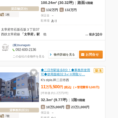
100.24m² (30.32坪)
|
路面
/
1階建
貸店舗(区分)
132万円
132万円
敷
礼
1枚
保証金
－
駐車場
あり
太宰府市石坂石坂３丁目37
10
西鉄太宰府線
「太宰府」駅
他
…
徒歩
分
(株)tsunaguto
092-600-2136
お問合せ
物件詳細を見る
この会社の全物件を見る
◆二日市駅徒歩8分！◆事務所使用
可◆使用面積32.3㎡※間取り…
K's styleJR二日市西
11
5,500
万
円
[税込]
(＋管理費等
5,500
円
)
[坪単価 約1.2万円/坪]
32.3m² (9.77坪)
|
1階
/
3階建
10万5,000円
23万1,000円
敷
礼
貸事務所(区分)
保証金
－
7枚
駐車場