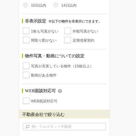
10日以内
14日以内
非表示設定
※以下の物件を非表示にできます。
1枚も写真がない
外観写真がない
間取り図がない
定期借家契約
物件写真・動画についての設定
写真が充実している物件（10枚以上）
動画がある物件
WEB面談対応可
WEB面談対応可
不動産会社で絞り込む