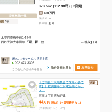
373.5m² (112.98坪)
|
2階建
480万円
敷
貸事務所(一棟)
保証金
－
5枚
駐車場
あり
太宰府市梅香苑1-19-8
17
西鉄天神大牟田線
「紫」駅
他
…
徒歩
分
(株)コスモサービス 博多本店
092-474-3303
お問合せ
物件詳細を見る
この会社の全物件を見る
【ご内覧は現地集合で来店不要で
す】日程調整等はお電話頂くか、
メ…
石坂３丁目店舗戸建
44
万
円
[税込]
(＋管理費等
なし
)
[坪単価 約1.5万円/坪]