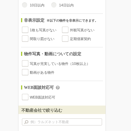
10日以内
14日以内
非表示設定
※以下の物件を非表示にできます。
1枚も写真がない
外観写真がない
間取り図がない
定期借家契約
物件写真・動画についての設定
写真が充実している物件（10枚以上）
動画がある物件
WEB面談対応可
WEB面談対応可
不動産会社で絞り込む