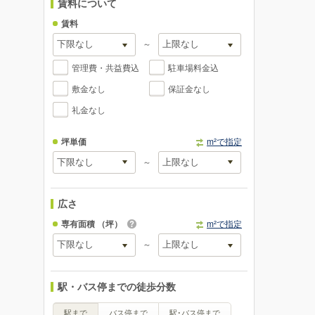
賃料について
賃料
～
管理費・共益費込
駐車場料金込
敷金なし
保証金なし
礼金なし
坪単価
m²で指定
～
広さ
専有面積
（坪）
m²で指定
～
駅・バス停までの徒歩分数
駅まで
バス停まで
駅･バス停まで