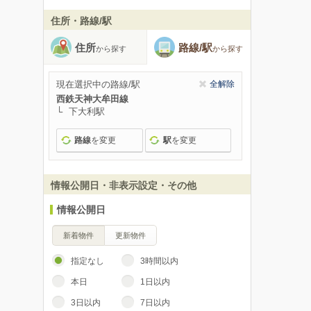
住所・路線/駅
住所
路線/駅
から探す
から探す
現在選択中の路線/駅
全解除
西鉄天神大牟田線
下大利駅
路線
を変更
駅
を変更
情報公開日・非表示設定・その他
情報公開日
新着物件
更新物件
指定なし
3時間以内
本日
1日以内
3日以内
7日以内