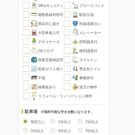
24hセキュリティ
ブロードバンド
複数路線利用可
駅前立地
商店街に面す
幹線道路沿い
大型車進入可
エレベーター
デザイナーズ
照明器具付
OAフロア
権利譲渡付
深夜営業相談可
スケルトン
前面ガラス張り
男女別トイレ
平屋
事務所付
袖看板あり
貸主の物件
リフォーム・リノベーション物件
駐車場
※契約可能な空き台数になります。
指定なし
1台以上
2台以上
3台以上
4台以上
5台以上