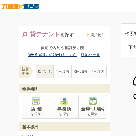
検索
貸テナント
を探す
賃貸物件
下
自宅で内見や相談が可能！
WEB面談可の物件はこちら
｜
対応ツール
新着
指定なし
1日以内
3日以内
7日以内
物件
物件種別
店 舗
事務所
倉庫･工場
等
を探す
を探す
を探す
基本条件