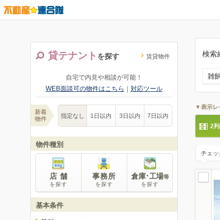
検索
貸テナント
を探す
賃貸物件
雑
自宅で内見や相談が可能！
WEB面談可の物件はこちら
｜
対応ツール
▼表示レ
新着
指定なし
1日以内
3日以内
7日以内
物件
2
物件種別
チェッ
店 舗
事務所
倉庫･工場
等
を探す
を探す
を探す
基本条件