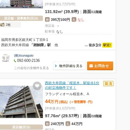
[坪単価 約1.7万円/坪]
131.92m² (39.9坪)
|
路面
/
11階建
貸店舗・貸事務所(区分)
395万100円
なし
敷
礼
2枚
保証金
－
駐車場
なし
福岡市博多区銀天町１丁目8-1
3
西鉄天神大牟田線
「雑餉隈」駅
他
駅近!
…
徒歩
分
(株)tsunaguto
092-600-2136
お問合せ
物件詳細を見る
この会社の全物件を見る
西鉄大牟田線「桜並木」駅徒歩1分
の好立地物件です！
フランディオール桜並木、A
44
万
円
[税込]
(＋管理費等
-
円
)
[坪単価 約1.5万円/坪]
97.76m² (29.57坪)
|
路面
/
10階建
240万円
44万円
敷
礼
貸店舗(区分)
保証金