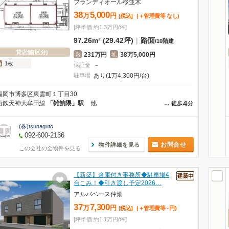
フランディオール桜並木
38
5,000
万
円
[税込]
(＋管理費等
なし
)
[坪単価 約1.3万円/坪]
97.26m² (29.42坪)
|
路面
/
10階建
貸店舗(区分)
231万円
38万5,000円
敷
礼
1枚
保証金
－
駐車場
あり(1万4,300円/台)
福岡市博多区東雲町１丁目30
4
西鉄天神大牟田線
「雑餉隈」駅
他
…
徒歩
分
(株)tsunaguto
092-600-2136
お問合せ
物件詳細を見る
この会社の全物件を見る
【新築】倉庫付き事務所◆駐車場4
台こみ！◆引き渡し予定2026…
アルバベース仲畑
37
7,300
万
円
[税込]
(＋管理費等
-
円
)
[坪単価 約1.1万円/坪]