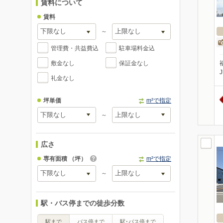
賃料について
賃料
～
管理費・共益費込
駐車場料金込
敷金なし
保証金なし
礼金なし
坪単価
m²で指定
～
広さ
専有面積
（坪）
m²で指定
～
駅・バス停までの徒歩分数
駅まで
バス停まで
駅･バス停まで