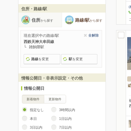
(
住所・路線/駅
住所
路線/駅
から探す
から探す
現在選択中の路線/駅
全解除
西鉄天神大牟田線
雑餉隈駅
路線
を変更
駅
を変更
情報公開日・非表示設定・その他
情報公開日
新着物件
更新物件
指定なし
3時間以内
本日
1日以内
3日以内
7日以内