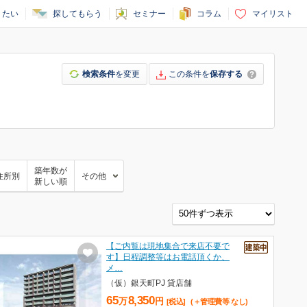
りたい
探してもらう
セミナー
コラム
マイリスト
検索条件
を変更
この条件を
保存する
築年数が
住所別
その他
新しい順
【ご内覧は現地集合で来店不要で
す】日程調整等はお電話頂くか、
メ…
（仮）銀天町PJ 貸店舗
65
8,350
万
円
[税込]
(＋管理費等
なし
)