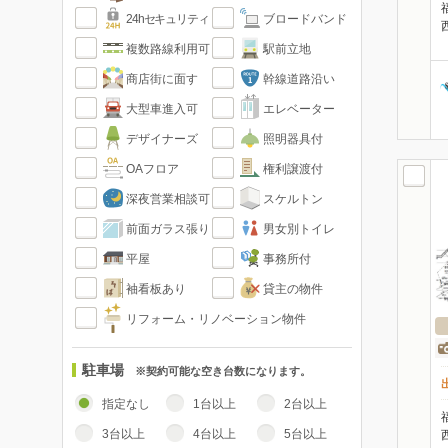
24hセキュリティ
ブロードバンド
複数路線利用可
駅前立地
商店街に面す
幹線道路沿い
大型車進入可
エレベーター
デザイナーズ
照明器具付
OAフロア
権利譲渡付
深夜営業相談可
スケルトン
前面ガラス張り
男女別トイレ
平屋
事務所付
袖看板あり
貸主の物件
リフォーム・リノベーション物件
駐車場
※契約可能な空き台数になります。
指定なし
1台以上
2台以上
3台以上
4台以上
5台以上