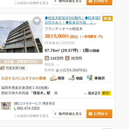
お問合せ
物件詳細を見る
この会社の全物件を見る
◆桜並木駅徒歩5分圏内！◆駐車場3
台空きあり！◆飲食店可能、ご…
フランディオール桜並木
38
5,000
万
円
[税込]
(＋管理費等
-
円
)
[坪単価 約1.3万円/坪]
97.76m² (29.57坪)
|
1階
/
10階建
210万円
35万円
敷
礼
貸店舗・貸事務所(区分)
保証金
－
写真充実13枚
駐車場
あり(1万4,300円/台)
出店するのにおすすめの業種
喫茶
物販
事務所
福岡市博多区東雲町1-30(地番)
2
西鉄天神大牟田線
「桜並木」駅
他
駅近!
…
徒歩
分
(株)コスモサービス 博多本店
092-474-3303
お問合せ
物件詳細を見る
この会社の全物件を見る