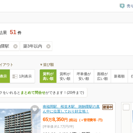
売
51
結果
件
餉隈駅
築3年以内
イアウト
▼並び順
賃料が
賃料が
坪単価が
面積が
列表示
1列表示
新着順
高い順
安い順
安い順
広い順
クをいれると
まとめて問合せ
ができます！(20件まで)
南福岡駅、桜並木駅、雑餉隈駅の真
ん中に位置しており好立地！
65
8,350
万
円
[税込]
(＋管理費等
-
円
)
[坪単価 約1.7万円/坪]