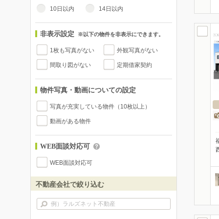
10日以内
14日以内
非表示設定
※以下の物件を非表示にできます。
1枚も写真がない
外観写真がない
間取り図がない
定期借家契約
物件写真・動画についての設定
写真が充実している物件（10枚以上）
動画がある物件
WEB面談対応可
WEB面談対応可
不動産会社で絞り込む