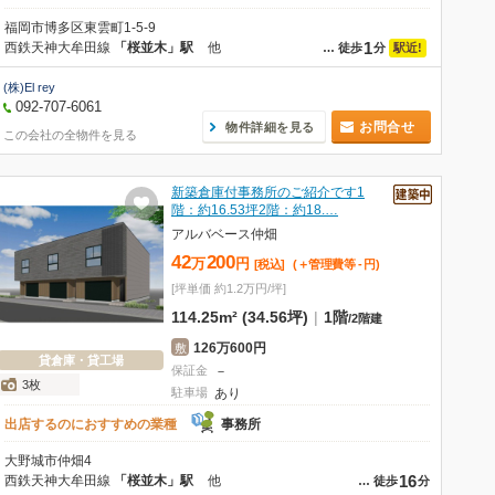
福岡市博多区東雲町1-5-9
1
西鉄天神大牟田線
「桜並木」駅
他
駅近!
…
徒歩
分
(株)El rey
092-707-6061
お問合せ
物件詳細を見る
この会社の全物件を見る
新築倉庫付事務所のご紹介です1
階：約16.53坪2階：約18.…
アルバベース仲畑
42
200
万
円
[税込]
(＋管理費等
-
円
)
[坪単価 約1.2万円/坪]
114.25m² (34.56坪)
|
1階
/
2階建
126万600円
敷
貸倉庫・貸工場
保証金
－
3枚
駐車場
あり
出店するのにおすすめの業種
事務所
大野城市仲畑4
16
西鉄天神大牟田線
「桜並木」駅
他
…
徒歩
分