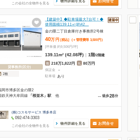
お問合せ
物件詳細を見る
この会社の全物件を見る
【建築中】◆駐車場最大7台可！◆
使用面積139.11㎡(約42…
金の隈二丁目倉庫付き事務所2号棟
40
万
円
[税込]
(＋管理費等
3,500
円
)
[坪単価 約9,506円/坪]
139.11m² (42.08坪)
|
1階
/
2階建
218万1,822円
80万円
敷
礼
貸事務所(区分)
保証金
－
2枚
駐車場
あり
福岡市博多区金の隈2
28
西鉄天神大牟田線
「桜並木」駅
他
…
徒歩
分
(株)コスモサービス 博多本店
092-474-3303
お問合せ
物件詳細を見る
この会社の全物件を見る