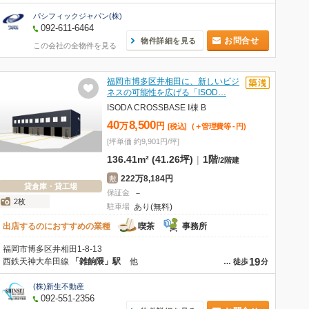
パシフィックジャパン(株)
092-611-6464
お問合せ
物件詳細を見る
この会社の全物件を見る
福岡市博多区井相田に、新しいビジ
ネスの可能性を広げる「ISOD…
ISODA CROSSBASE Ⅰ棟 B
40
8,500
万
円
[税込]
(＋管理費等
-
円
)
[坪単価 約9,901円/坪]
136.41m² (41.26坪)
|
1階
/
2階建
222万8,184円
敷
貸倉庫・貸工場
保証金
－
2枚
駐車場
あり(無料)
出店するのにおすすめの業種
喫茶
事務所
福岡市博多区井相田1-8-13
19
西鉄天神大牟田線
「雑餉隈」駅
他
…
徒歩
分
(株)新生不動産
092-551-2356