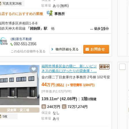
－
写真充実26枚
駐車場
あり(無料)
出店するのにおすすめの業種
事務所
福岡市博多区井相田1-8-8
19
西鉄天神大牟田線
「雑餉隈」駅
他
…
徒歩
分
(株)新生不動産
092-551-2356
お問合せ
物件詳細を見る
この会社の全物件を見る
福岡市博多区金の隈に、新しいビジ
ネスの拠点にぴったりの貸倉庫・…
金の隈二丁目倉庫付き事務所 2号棟 102号室
44
万
円
[税込]
(＋管理費等
3,500
円
)
[坪単価 約1.0万円/坪]
139.11m² (42.08坪)
|
1階
/
2階建
240万円
72万7,274円
敷
礼
貸倉庫・貸工場
保証金
なし
5枚
駐車場
あり