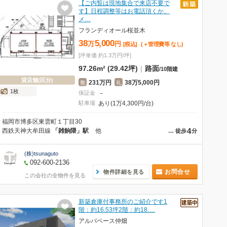
【ご内覧は現地集合で来店不要で
す】日程調整等はお電話頂くか、
メ…
フランディオール桜並木
38
5,000
万
円
[税込]
(＋管理費等
なし
)
[坪単価 約1.3万円/坪]
97.26m² (29.42坪)
|
路面
/
10階建
貸店舗(区分)
231万円
38万5,000円
敷
礼
1枚
保証金
－
駐車場
あり(1万4,300円/台)
福岡市博多区東雲町１丁目30
4
西鉄天神大牟田線
「雑餉隈」駅
他
…
徒歩
分
(株)tsunaguto
092-600-2136
お問合せ
物件詳細を見る
この会社の全物件を見る
新築倉庫付事務所のご紹介です1
階：約16.53坪2階：約18.…
アルバベース仲畑