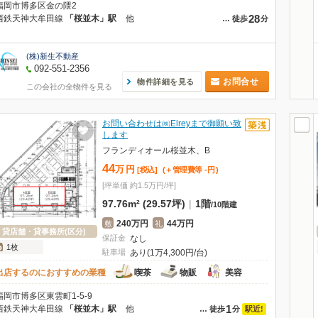
福岡市博多区金の隈2
28
西鉄天神大牟田線
「桜並木」駅
他
…
徒歩
分
(株)新生不動産
092-551-2356
お問合せ
物件詳細を見る
この会社の全物件を見る
お問い合わせは㈱Elreyまで御願い致
します
フランディオール桜並木、B
44
万
円
[税込]
(＋管理費等
-
円
)
[坪単価 約1.5万円/坪]
97.76m² (29.57坪)
|
1階
/
10階建
240万円
44万円
敷
礼
貸店舗・貸事務所(区分)
保証金
なし
1枚
駐車場
あり(1万4,300円/台)
出店するのにおすすめの業種
喫茶
物販
美容
福岡市博多区東雲町1-5-9
1
西鉄天神大牟田線
「桜並木」駅
他
駅近!
…
徒歩
分