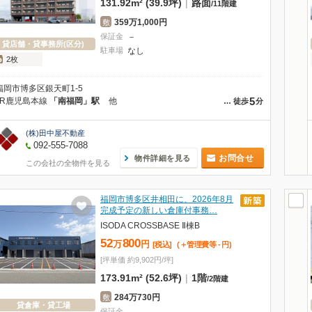
131.92m² (39.9坪)
|
路面
/
11階建
359万1,000円
敷
保証金
－
貸店舗・貸事務所(区分)
駐車場
なし
2枚
福岡市博多区銀天町1-5
5
JR鹿児島本線
「南福岡」駅
他
…
徒歩
分
(株)田中屋不動産
092-555-7088
お問合せ
物件詳細を見る
この会社の全物件を見る
福岡市博多区井相田に、2026年8月
完成予定の新しい倉庫付事務…
ISODA CROSSBASE Ⅱ棟B
52
800
万
円
[税込]
(＋管理費等
-
円
)
[坪単価 約9,902円/坪]
173.91m² (52.6坪)
|
1階
/
2階建
284万730円
敷
貸倉庫・貸工場
保証金