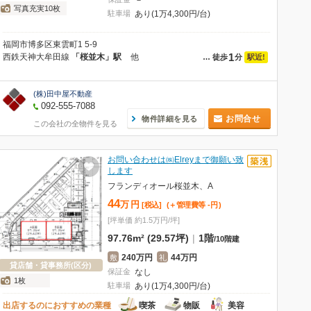
－
写真充実10枚
駐車場
あり(1万4,300円/台)
福岡市博多区東雲町1 5-9
1
西鉄天神大牟田線
「桜並木」駅
他
駅近!
…
徒歩
分
(株)田中屋不動産
092-555-7088
お問合せ
物件詳細を見る
この会社の全物件を見る
お問い合わせは㈱Elreyまで御願い致
します
フランディオール桜並木、A
44
万
円
[税込]
(＋管理費等
-
円
)
[坪単価 約1.5万円/坪]
97.76m² (29.57坪)
|
1階
/
10階建
240万円
44万円
敷
礼
貸店舗・貸事務所(区分)
保証金
なし
1枚
駐車場
あり(1万4,300円/台)
出店するのにおすすめの業種
喫茶
物販
美容