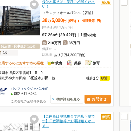
桜並木駅そば！業種ご相談くださ
い！
フランディオール桜並木【店舗】
38
5,000
万
円
[税込]
(＋管理費等
-
円
)
[坪単価 約1.3万円/坪]
97.26m² (29.42坪)
|
1階
/
7階建
210万円
35万円
敷
礼
貸店舗・貸事務所(区分)
保証金
－
2枚
駐車場
あり(1万4,300円/台)
出店するのにおすすめの業種
飲食
美容
教育
福岡市博多区東雲町1－5－9
1
西鉄天神大牟田線
「桜並木」駅
他
駅近!
…
徒歩
分
パシフィックジャパン(株)
092-611-6464
お問合せ
物件詳細を見る
この会社の全物件を見る
【ご内覧は現地集合で来店不要で
す】日程調整等はお電話頂くか、
メ…