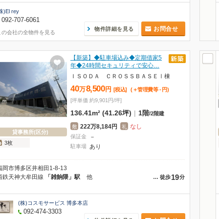
株)El rey
092-707-6061
お問合せ
物件詳細を見る
この会社の全物件を見る
【新築】◆駐車場込み◆定期借家5
年◆24時間セキュリティで安心…
ＩＳＯＤＡ ＣＲＯＳＳＢＡＳＥⅠ棟
40
8,500
万
円
[税込]
(＋管理費等
-
円
)
[坪単価 約9,901円/坪]
136.41m² (41.26坪)
|
1階
/
2階建
222万8,184円
なし
敷
礼
貸事務所(区分)
保証金
－
3枚
駐車場
あり
福岡市博多区井相田1-8-13
19
西鉄天神大牟田線
「雑餉隈」駅
他
…
徒歩
分
(株)コスモサービス 博多本店
092-474-3303