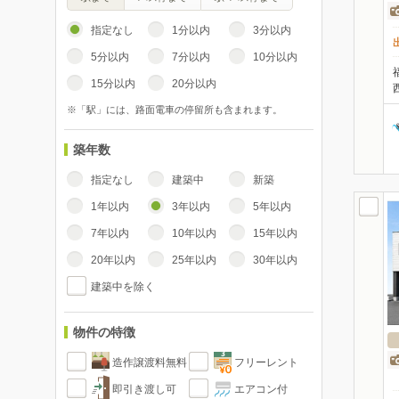
指定なし
1分以内
3分以内
5分以内
7分以内
10分以内
15分以内
20分以内
※「駅」には、路面電車の停留所も含まれます。
築年数
指定なし
建築中
新築
1年以内
3年以内
5年以内
7年以内
10年以内
15年以内
20年以内
25年以内
30年以内
建築中を除く
物件の特徴
造作譲渡料無料
フリーレント
即引き渡し可
エアコン付