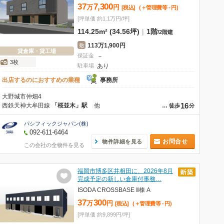
37
7,300
万
円
[税込]
(＋管理費等
-
円
)
[坪単価 約1.1万円/坪]
114.25m² (34.56坪)
|
1階
/
2階建
113万1,900円
敷
貸倉庫・貸工場
保証金
－
3枚
駐車場
あり
出店するのにおすすめの業種
事務所
大野城市仲畑4
16
西鉄天神大牟田線
「桜並木」駅
他
…
徒歩
分
パシフィックジャパン(株)
092-611-6464
お問合せ
物件詳細を見る
この会社の全物件を見る
福岡市博多区井相田に、2026年8月
完成予定の新しい倉庫付事務…
ISODA CROSSBASE Ⅱ棟 A
37
300
万
円
[税込]
(＋管理費等
-
円
)
[坪単価 約9,899円/坪]