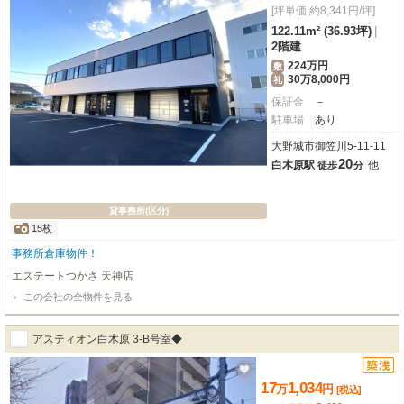
[坪単価 約8,341円/坪]
122.11m² (36.93坪)
|
2階建
224万円
敷
30万8,000円
礼
保証金
－
駐車場
あり
大野城市御笠川5-11-11
20
白木原駅
他
徒歩
分
貸事務所(区分)
15枚
事務所倉庫物件！
エステートつかさ 天神店
この会社の全物件を見る
アスティオン白木原 3-B号室◆
17
1,034
万
円
[税込]