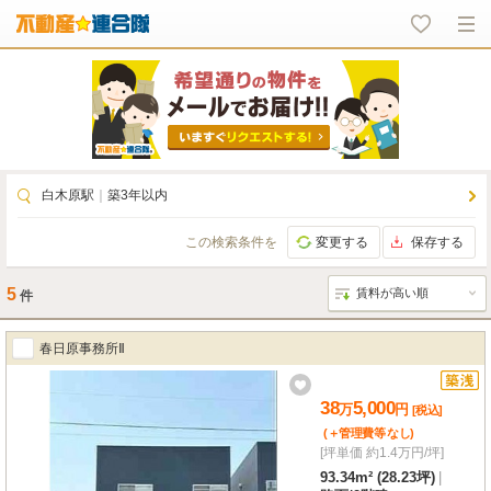
白木原駅
｜
築3年以内
この検索条件を
変更する
保存する
5
件
春日原事務所Ⅱ
38
5,000
万
円
[税込]
(＋管理費等
なし
)
[坪単価 約1.4万円/坪]
93.34m² (28.23坪)
|