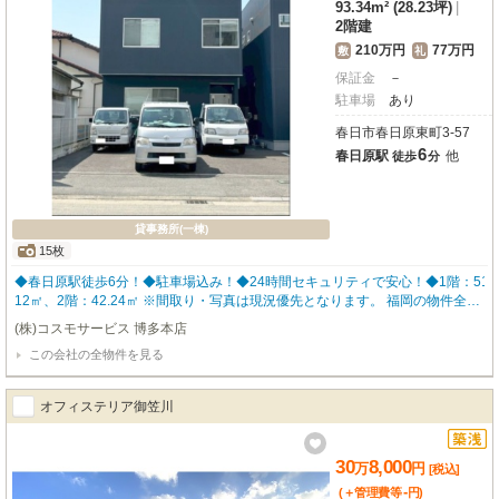
93.34m² (28.23坪)
|
2階建
210万円
77万円
敷
礼
保証金
－
駐車場
あり
春日市春日原東町3-57
6
春日原駅
他
徒歩
分
貸事務所(一棟)
15枚
◆春日原駅徒歩6分！◆駐車場込み！◆24時間セキュリティで安心！◆1階：51.
12㎡、2階：42.24㎡ ※間取り・写真は現況優先となります。 福岡の物件全て
ご紹介出来ます！！何でもご相談下さい♪
(株)コスモサービス 博多本店
この会社の全物件を見る
オフィステリア御笠川
30
8,000
万
円
[税込]
-
(＋管理費等
円
)