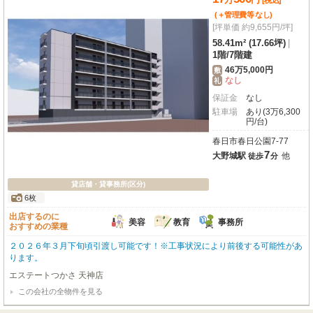
[税込]
円というのも嬉しいポイントです。この素晴らしい環境で、あなたのビジネス
を大きく羽ばたかせてみませんか？ぜひ一度、現地で可能性を感じてくださ
(＋管理費等
なし
)
い。
[坪単価 約9,655円/坪]
58.41m² (17.66坪)
|
1階
/
7階建
46万5,000円
敷
なし
礼
保証金
なし
駐車場
あり(3万6,300
円/台)
春日市春日公園7-77
7
大野城駅
他
徒歩
分
貸店舗・貸事務所(区分)
6枚
出店するのに
美容
教育
事務所
おすすめの業種
２０２６年３月下旬頃引渡し可能です！※工事状況により前後する可能性があ
ります。
エステートつかさ 天神店
この会社の全物件を見る