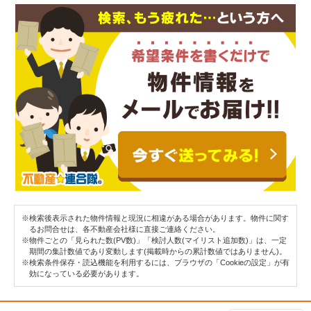
※検索後表示された物件情報と現況に相違がある場合があります。物件に関す
るお問合せは、各不動産会社様に直接ご連絡ください。
※物件ごとの「見られた数(PV数)」「検討人数(マイリスト追加数)」は、一定
期間の集計数値であり変動します(掲載時からの累計数値ではありません)。
※検索条件保存・読込機能を利用するには、ブラウザの「Cookieの設定」が有
効になっている必要があります。