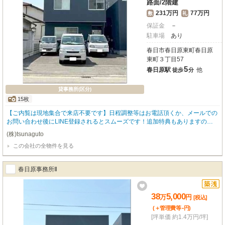
路面
/
2階建
231万円
77万円
敷
礼
保証金
－
駐車場
あり
春日市春日原東町春日原
東町３丁目57
5
春日原駅
他
徒歩
分
貸事務所(区分)
15枚
【ご内覧は現地集合で来店不要です】日程調整等はお電話頂くか、メールでの
お問い合わせ後にLINE登録されるとスムーズです！追加特典もありますので
詳細はお気軽にお問い合わせ下さい♪
(株)tsunaguto
この会社の全物件を見る
春日原事務所Ⅱ
38
5,000
万
円
[税込]
-
(＋管理費等
円
)
[坪単価 約1.4万円/坪]