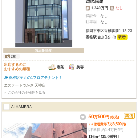
2階
/
5階建
1,240万円
なし
敷
礼
保証金
なし
駐車場
なし
福岡市東区香椎駅前1-13-23
1
香椎駅
他
駅近!
徒歩
分
貸店舗(区分)
2枚
出店するのに
喫茶
美容
おすすめの業種
JR香椎駅至近の1フロアテナント！
エステートつかさ 天神店
この会社の全物件を見る
ALHAMBRA
50
500
万
円
[税込]
3
8,500
(＋管理費等
万
円
)
[坪単価 約1.4万円/坪]
116m² (35.09坪)
|