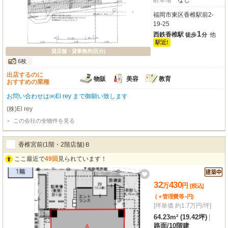
駐車場
なし
福岡市東区香椎駅前2-
19-25
1
西鉄香椎駅
他
徒歩
分
駅近!
貸店舗・貸事務所(区分)
6枚
出店するのに
物販
美容
教育
おすすめの業種
お問い合わせは㈱El rey まで御願い致します
(株)El rey
この会社の全物件を見る
香椎宮前(1階・2階店舗)Ｂ
ここ最近で
49回
見られています！
32
430
万
円
[税込]
-
(＋管理費等
円
)
[坪単価 約1.7万円/坪]
64.23m² (19.42坪)
|
路面
/
10階建