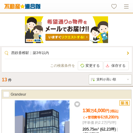
西鉄香椎駅
｜
築3年以内
この検索条件を
変更する
保存する
13
件
Grandeur
136
4,000
万
円
[税込]
6
8,200
(＋管理費等
万
円
)
[坪単価 約2.2万円/坪]
205.75m² (62.23坪)
|