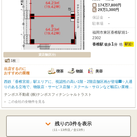
174万7,800円
敷
29万1,300円
礼
保証金
－
駐車場
－
福岡市東区香椎駅前1-
2302
1
香椎駅
他
駅近!
徒歩
分
貸店舗(区分)
1枚
出店するのに
喫茶
物販
美容
おすすめの業種
西鉄「香椎宮前」駅エリアに、視認性の高い1階・2階店舗区画が登場🏢✨人通
りのある立地で、物販店・サービス店舗・スクール・サロンなど幅広い業種に
おすすめの物件です💡1階区画は路面ならではの集客力が魅力。2階部分も用途
テンポス不動産 (株)テンポスフィナンシャルトラスト
に応じた活用がしやすく、店舗兼事務所としての利用もご相談可能です🙌周辺
この会社の全物件を見る
には住宅や生活施設も多く、地域密着型の出店にもぴったり🌿新規開業や移転
をご検討中の方にもおすすめのテナントです✨📌入居審査あり📌保証会社加入
必須📌連帯保証人必要（法人契約の場合は代表取締役）📌光熱費実費負担📌業
種相談可能
残りの
3
件を表示
（
11～13
件目／全
13
件）