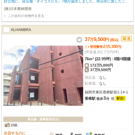
好立地に、貸店舗「オイコスビル」7階が誕生しました。商店街に面したこの
物件は、周辺に香椎名店街やマツモトキヨシ、セピアテラス西鉄香椎などの商
(株)日本農林開発
業施設、飲食店、コンビニ、銀行が充実。人通りが多く、高い集客力が期待で
この会社の全物件を見る
きるビジネス拠点です。専有面積89.66㎡の広々とした空間はスケルトン渡し
のため、お客様の自由な内装デザインが可能です。エレベーター完備で7階へ
のアクセスも快適。初期費用を抑えられる敷金ゼロも魅力。香椎駅前の活気あ
ALHAMBRA
るエリアで、新たなビジネスを始めてみませんか？ぜひお気軽にお問い合わせ
ください。
37
9,500
万
円
[税込]
2
5,300
(＋管理費等
万
円
)
[坪単価 約1.7万円/坪]
76m² (22.99坪)
|
4階
/
4階建
172万5,000円
敷
37万9,500円
礼
保証金
なし
駐車場
なし
福岡市東区香椎駅前1-14-1
3
香椎駅
他
駅近!
徒歩
分
貸店舗・貸事務所(区分)
15枚
出店するのに