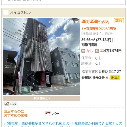
オイコスビル
38
358
万
円
[税込]
5
3,698
(＋管理費等
万
円
)
[坪単価 約1.4万円/坪]
89.66m² (27.12坪)
|
7階
/
7階建
なし
114万1,074円
敷
礼
保証金
なし
駐車場
なし
福岡市東区香椎駅前17-27
3
香椎駅
他
駅近!
徒歩
分
貸店舗(区分)
10枚
出店するのに
バー
おすすめの業種
JR香椎駅・西鉄香椎駅までそれぞれ徒歩3分！複数路線が利用できる駅チカの