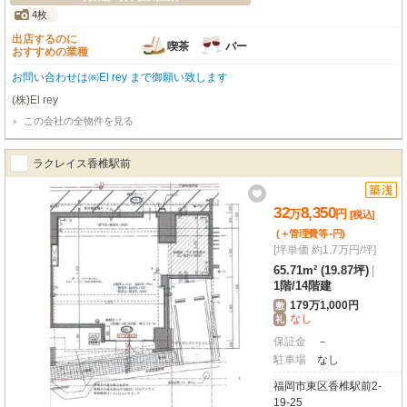
4枚
出店するのに
喫茶
バー
おすすめの業種
お問い合わせは㈱El rey まで御願い致します
(株)El rey
この会社の全物件を見る
ラクレイス香椎駅前
32
8,350
万
円
[税込]
-
(＋管理費等
円
)
[坪単価 約1.7万円/坪]
65.71m² (19.87坪)
|
1階
/
14階建
179万1,000円
敷
なし
礼
保証金
－
駐車場
なし
福岡市東区香椎駅前2-
19-25