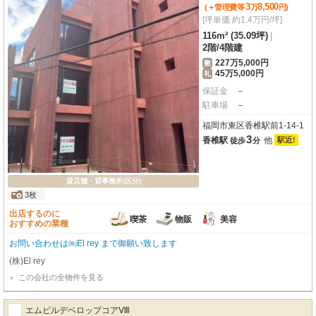
3
8,500
(＋管理費等
万
円
)
[坪単価 約1.4万円/坪]
116m² (35.09坪)
|
2階
/
4階建
227万5,000円
敷
45万5,000円
礼
保証金
－
駐車場
－
福岡市東区香椎駅前1-14-1
3
香椎駅
他
駅近!
徒歩
分
貸店舗・貸事務所(区分)
3枚
出店するのに
喫茶
物販
美容
おすすめの業種
お問い合わせは㈱El rey まで御願い致します
(株)El rey
この会社の全物件を見る
エムビルデベロップコアⅧ