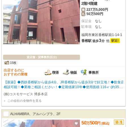
2階
/
4階建
227万5,000円
敷
50万500円
礼
保証金
なし
駐車場
なし
福岡市東区香椎駅前1-14-1
3
香椎駅
他
駅近!
徒歩
分
貸店舗・貸事務所(区分)
15枚
出店するのに
喫茶
物販
事務所
おすすめの業種
【新築】◆西鉄香椎駅から徒歩4分、JR香椎駅から徒歩3分で好立地！◆飲食店
相談可能！◆業種ご相談ください！◆定期借家10年◆使用面積 116㎡ (約35.09
坪) ※間取り・写真は現況優先となります。 福岡の物件全てご紹介出来ま
(株)コスモサービス 博多本店
す！！何でもご相談下さい♪ 内覧をご希望の方はお気軽にお申し付けくださ
この会社の全物件を見る
い！
ALHAMBRA、アルハンブラ、2F
50
500
万
円
[税込]