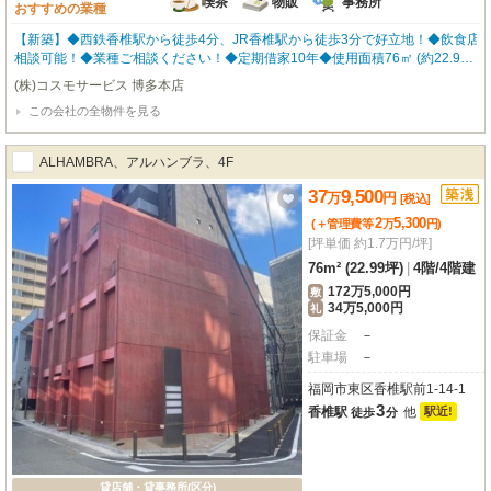
喫茶
物販
事務所
おすすめの業種
【新築】◆西鉄香椎駅から徒歩4分、JR香椎駅から徒歩3分で好立地！◆飲食店
相談可能！◆業種ご相談ください！◆定期借家10年◆使用面積76㎡ (約22.99坪)
※間取り・写真は現況優先となります。 福岡の物件全てご紹介出来ます！！何
(株)コスモサービス 博多本店
でもご相談下さい♪ 内覧をご希望の方はお気軽にお申し付けください！
この会社の全物件を見る
ALHAMBRA、アルハンブラ、4F
37
9,500
万
円
[税込]
2
5,300
(＋管理費等
万
円
)
[坪単価 約1.7万円/坪]
76m² (22.99坪)
|
4階
/
4階建
172万5,000円
敷
34万5,000円
礼
保証金
－
駐車場
－
福岡市東区香椎駅前1-14-1
3
香椎駅
他
駅近!
徒歩
分
貸店舗・貸事務所(区分)