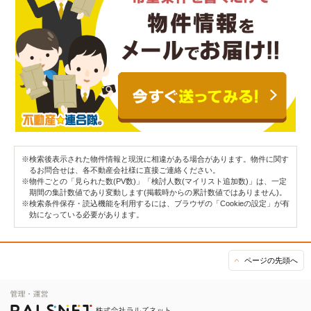
※検索後表示された物件情報と現況に相違がある場合があります。物件に関す
るお問合せは、各不動産会社様に直接ご連絡ください。
※物件ごとの「見られた数(PV数)」「検討人数(マイリスト追加数)」は、一定
期間の集計数値であり変動します(掲載時からの累計数値ではありません)。
※検索条件保存・読込機能を利用するには、ブラウザの「Cookieの設定」が有
効になっている必要があります。
ページの先頭へ