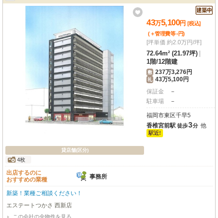
43
5,100
万
円
[税込]
-
(＋管理費等
円
)
[坪単価 約2.0万円/坪]
72.64m² (21.97坪)
|
1階
/
12階建
237万3,276円
敷
43万5,100円
礼
保証金
－
駐車場
－
福岡市東区千早5
3
香椎宮前駅
他
徒歩
分
駅近!
貸店舗(区分)
4枚
出店するのに
事務所
おすすめの業種
新築！業種ご相談ください！
エステートつかさ 西新店
この会社の全物件を見る