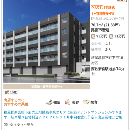
31
万
円
[非課税]
-
(＋管理費等
円
)
[坪単価 約1.5万円/坪]
70.7m² (21.38坪)
|
路面
/
5階建
93万円
31万円
敷
礼
保証金
なし
駐車場
あり
糟屋郡新宮町下府16
街区
14
西鉄新宮駅
徒歩
分
他
貸店舗・貸事務所(区分)
10枚
出店するのに
物販
美容
教育
おすすめの業種
糟屋郡新宮町下府の土地区画事業エリアに新築テナントマンションができま
す！駐車場３台賃料込☆２０２６年１１月中旬引渡し予定☆出店業種はご相談
ください！！テナントは６区画１テナント約２１坪ですが、構造以外の壁は開
(株)ゆうゆう不動産
口可能ですので、広いテナントを探している方もご相談ください（＊＾－＾