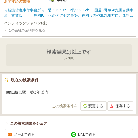
おすすめの業種
☆新築貸倉庫付事務所☆ 1階：15.9坪 2階：20.2坪 国道3号線や九州自動車
道「古賀IC」・「福岡IC」へのアクセス良好。福岡市内や北九州方面、九州全
域への配送・営業活動に最適なロケーションです。 お気軽にお問合せ下さ
パシフィックジャパン(株)
い。同条件にて4号室も募集中です。
この会社の全物件を見る
検索結果は以上です
（全
3
件）
現在の検索条件
西鉄新宮駅
｜
築3年以内
この検索条件を
変更する
保存する
この検索結果をシェア
メールで送る
LINEで送る