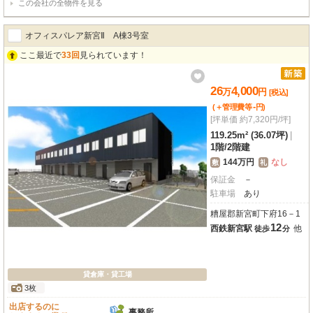
この会社の全物件を見る
＊）※６テナント募集していますが、3区画申し込みを頂いています。
オフィスパレア新宮Ⅱ A棟3号室
ここ最近で
33回
見られています！
26
4,000
万
円
[税込]
-
(＋管理費等
円
)
[坪単価 約7,320円/坪]
119.25m² (36.07坪)
|
1階
/
2階建
144万円
なし
敷
礼
保証金
－
駐車場
あり
糟屋郡新宮町下府16－1
12
西鉄新宮駅
他
徒歩
分
貸倉庫・貸工場
3枚
出店するのに
事務所