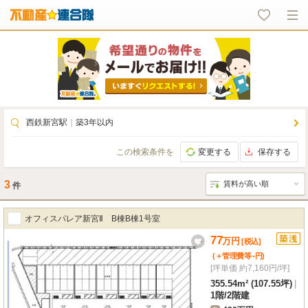
西鉄新宮駅
｜
築3年以内
この検索条件を
変更する
保存する
3
件
オフィスパレア新宮Ⅱ B棟B棟1号室
77
万
円
[税込]
-
(＋管理費等
円
)
[坪単価 約7,160円/坪]
355.54m² (107.55坪)
|
1階
/
2階建