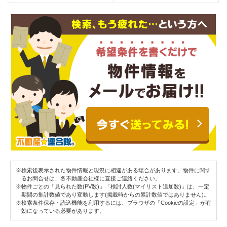
※検索後表示された物件情報と現況に相違がある場合があります。物件に関す
るお問合せは、各不動産会社様に直接ご連絡ください。
※物件ごとの「見られた数(PV数)」「検討人数(マイリスト追加数)」は、一定
期間の集計数値であり変動します(掲載時からの累計数値ではありません)。
※検索条件保存・読込機能を利用するには、ブラウザの「Cookieの設定」が有
効になっている必要があります。