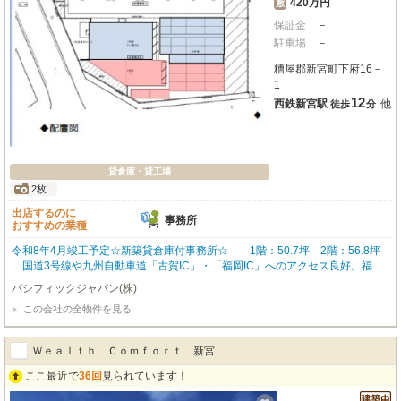
420万円
敷
保証金
－
駐車場
－
糟屋郡新宮町下府16－
1
12
西鉄新宮駅
他
徒歩
分
貸倉庫・貸工場
2枚
出店するのに
事務所
おすすめの業種
令和8年4月竣工予定☆新築貸倉庫付事務所☆ 1階：50.7坪 2階：56.8坪
国道3号線や九州自動車道「古賀IC」・「福岡IC」へのアクセス良好。福岡
市内や北九州方面、九州全域への配送・営業活動に最適なロケーションです。
パシフィックジャパン(株)
この会社の全物件を見る
Ｗｅａｌｔｈ Ｃｏｍｆｏｒｔ 新宮
ここ最近で
36回
見られています！